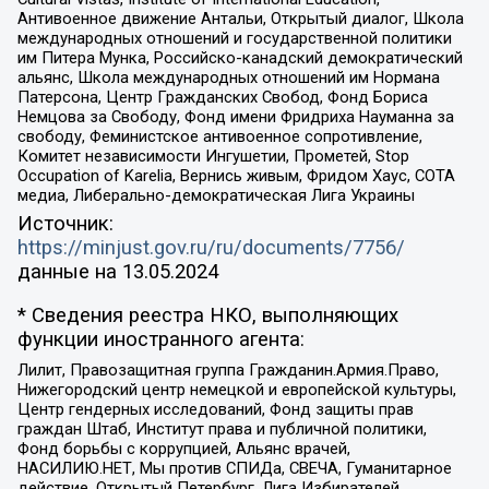
Антивоенное движение Антальи, Открытый диалог, Школа
международных отношений и государственной политики
им Питера Мунка, Российско-канадский демократический
альянс, Школа международных отношений им Нормана
Патерсона, Центр Гражданских Свобод, Фонд Бориса
Немцова за Свободу, Фонд имени Фридриха Науманна за
свободу, Феминистское антивоенное сопротивление,
Комитет независимости Ингушетии, Прометей, Stop
Occupation of Karelia, Вернись живым, Фридом Хаус, СОТА
медиа, Либерально-демократическая Лига Украины
Источник:
https://minjust.gov.ru/ru/documents/7756/
данные на
13.05.2024
* Сведения реестра НКО, выполняющих
функции иностранного агента:
Лилит, Правозащитная группа Гражданин.Армия.Право,
Нижегородский центр немецкой и европейской культуры,
Центр гендерных исследований, Фонд защиты прав
граждан Штаб, Институт права и публичной политики,
Фонд борьбы с коррупцией, Альянс врачей,
НАСИЛИЮ.НЕТ, Мы против СПИДа, СВЕЧА, Гуманитарное
действие, Открытый Петербург, Лига Избирателей,