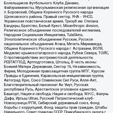
Болельщиков Футбольного Клуба Динамо,
Файзрахманисты, Мусульманская религиозная организация
п. Боровский, Община Коренного Русского народа
Щелковского района, Правый сектор, УНА - УНСО,
Украинская повстанческая армия, Тризуб им. Степана
Бандеры, Братство, Белый Крест, Misanthropic division,
Религиозное объединение последователей инглиизма,
Народная Социальная Инициатива, TulaSkins,
Этнополитическое объединение Русские, Русское
национальное объединение Атака, Мечеть Мирмамеда,
Община Коренного Русского народа г. Астрахани, ВОЛЯ,
Меджлис крымскотатарского народа, Рубеж Севера, ТОЙС,
О противодействии экстремистской деятельности,
РЕВТАТПОД, Артподготовка, Штольц, В честь иконы
Божией Матери Державная, Сектор 16, Независимость,
Фирма, Молодежная правозащитная группа МПГ, Курсом
Правды и Единения, Каракольская инициативная группа,
Автоград Крю, Союз Славянских Сил Руси, Алля-Аят,
Благотворительный пансионат Ак Умут, Русская
республика Русь, Арестантское уголовное единство,
Башкорт, Нация и свобода, Нация и свобода, W.H.С., Фалунь
Дафа, Иртыш Ultras, Русский Патриотический клуб-
Новокузнецк/РПК, Сибирский державный союз, Фонд
борьбы с коррупцией, Фонд защиты прав граждан, Штабы
Навального, Совет граждан СССР Прикубанского округа г.