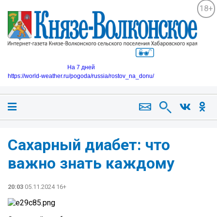
18+
На 7 дней
https://world-weather.ru/pogoda/russia/rostov_na_donu/
Сахарный диабет: что
важно знать каждому
20:03
05.11.2024 16+