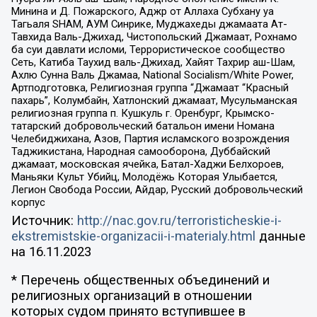
Минина и Д. Пожарского, Аджр от Аллаха Субхану уа
Тагьаля SHAM, АУМ Синрике, Муджахеды джамаата Ат-
Тавхида Валь-Джихад, Чистопольский Джамаат, Рохнамо
ба суи давлати исломи, Террористическое сообщество
Сеть, Катиба Таухид валь-Джихад, Хайят Тахрир аш-Шам,
Ахлю Сунна Валь Джамаа, National Socialism/White Power,
Артподготовка, Религиозная группа “Джамаат “Красный
пахарь”, Колумбайн, Хатлонский джамаат, Мусульманская
религиозная группа п. Кушкуль г. Оренбург, Крымско-
татарский добровольческий батальон имени Номана
Челебиджихана, Азов, Партия исламского возрождения
Таджикистана, Народная самооборона, Дуббайский
джамаат, московская ячейка, Батал-Хаджи Белхороев,
Маньяки Культ Убийц, Молодёжь Которая Улыбается,
Легион Свобода России, Айдар, Русский добровольческий
корпус
Источник:
http://nac.gov.ru/terroristicheskie-i-
ekstremistskie-organizacii-i-materialy.html
данные
на
16.11.2023
* Перечень общественных объединений и
религиозных организаций в отношении
которых судом принято вступившее в