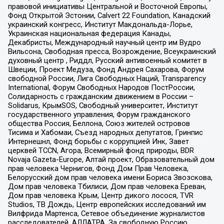
правовой инициативы Центральной и Восточной Европы,
Фонд Открытой Эстонии, Calvert 22 Foundation, Канадский
украинский конгресс, Институт Макдональда-Лорье,
Украинская национальная федерация Канады,
Декабристы, Международный научный центр им Вудро
Вильсона, Свободная пресса, Возрождение, Всеукраинский
духовный центр , Риддл, Русский антивоенный комитет в
Швеции, Проект Медуза, Фонд Андрея Сахарова, Форум
свободной России, Лига Свободных Наций, Transparеncy
International, Форум Свободных Народов ПостРоссии,
Солидарность с гражданским движением в России –
Solidarus, КрымSOS, Свободный университет, Институт
государственного управления, Форум гражданского
общества Россия, Беллона, Союз жителей островов
Тисима и Хабомаи, Съезд народных депутатов, Гринпис
Интернешнл, Фонд борьбы с коррупцией Инк, Завет
церквей TCCN, Агора, Всемирный фонд природы, BDR
Novaja Gazeta-Europe, Алтай проект, Образовательный дом
прав человека Чернигов, Фонд Дом Прав Человека,
Белорусский дом прав человека имени Бориса Звозскова,
Дом прав человека Тбилиси, Дом прав человека Ереван,
Дом прав человека Крым, Центр дикого лосося, TVR
Studios, ТВ Дождь, Центр европейских исследований им
Вилфрида Мартенса, Сетевое объединение журналистов
расследователей, АЛЛАТРА, За свободную Россию,