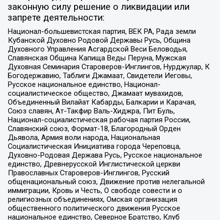
законную силу решение о ликвидации или
запрете деятельности:
Национал-большевистская партия, ВЕК РА, Рада земли
Кубанской Духовно Родовой Державы Русь, Община
Духовного Управления Асгардской Веси Беловодья,
Славянская Община Капища Веды Перуна, Мужская
Духовная Семинария Староверов-Инглингов, Нурджулар, К
Богодержавию, Таблиги Джамаат, Свидетели Иеговы,
Русское национальное единство, Национал-
социалистическое общество, Джамаат мувахидов,
Объединенный Вилайат Кабарды, Балкарии и Карачая,
Союз славян, Ат-Такфир Валь-Хиджра, Пит Буль,
Национал-социалистическая рабочая партия России,
Славянский союз, Формат-18, Благородный Орден
Дьявола, Армия воли народа, Национальная
Социалистическая Инициатива города Череповца,
Духовно-Родовая Держава Русь, Русское национальное
единство, Древнерусской Инглистической церкви
Православных Староверов-Инглингов, Русский
общенациональный союз, Движение против нелегальной
иммиграции, Кровь и Честь, О свободе совести и о
религиозных объединениях, Омская организация
общественного политического движения Русское
национальное единство, Северное Братство, Клуб