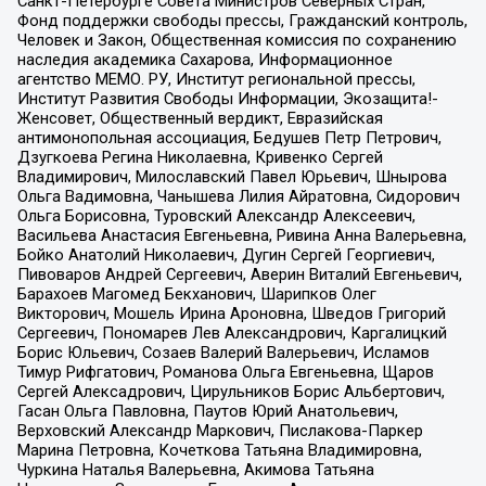
Санкт-Петербурге Совета Министров Северных Стран,
Фонд поддержки свободы прессы, Гражданский контроль,
Человек и Закон, Общественная комиссия по сохранению
наследия академика Сахарова, Информационное
агентство МЕМО. РУ, Институт региональной прессы,
Институт Развития Свободы Информации, Экозащита!-
Женсовет, Общественный вердикт, Евразийская
антимонопольная ассоциация, Бедушев Петр Петрович,
Дзугкоева Регина Николаевна, Кривенко Сергей
Владимирович, Милославский Павел Юрьевич, Шнырова
Ольга Вадимовна, Чанышева Лилия Айратовна, Сидорович
Ольга Борисовна, Туровский Александр Алексеевич,
Васильева Анастасия Евгеньевна, Ривина Анна Валерьевна,
Бойко Анатолий Николаевич, Дугин Сергей Георгиевич,
Пивоваров Андрей Сергеевич, Аверин Виталий Евгеньевич,
Барахоев Магомед Бекханович, Шарипков Олег
Викторович, Мошель Ирина Ароновна, Шведов Григорий
Сергеевич, Пономарев Лев Александрович, Каргалицкий
Борис Юльевич, Созаев Валерий Валерьевич, Исламов
Тимур Рифгатович, Романова Ольга Евгеньевна, Щаров
Сергей Алексадрович, Цирульников Борис Альбертович,
Гасан Ольга Павловна, Паутов Юрий Анатольевич,
Верховский Александр Маркович, Пислакова-Паркер
Марина Петровна, Кочеткова Татьяна Владимировна,
Чуркина Наталья Валерьевна, Акимова Татьяна