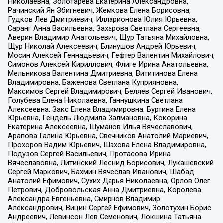
Николаевна, Золотарева Екатерина Александровна,
Рачинский Ян Збигневич, Жемкова Елена Борисовна,
Гудков Лев Дмитриевич, Илларионова Юлия Юрьевна,
Саранг Анна Васильевна, Захарова Светлана Сергеевна,
Аверин Владимир Анатольевич, Щур Татьяна Михайловна,
Щур Николай Алексеевич, Блинушов Андрей Юрьевич,
Мосин Алексей Геннадьевич, Гефтер Валентин Михайлович,
Симонов Алексей Кириллович, Флиге Ирина Анатольевна,
Мельникова Валентина Дмитриевна, Вититинова Елена
Владимировна, Баженова Светлана Куприяновна,
Максимов Сергей Владимирович, Беляев Сергей Иванович,
Голубева Елена Николаевна, Ганнушкина Светлана
Алексеевна, Закс Елена Владимировна, Буртина Елена
Юрьевна, Гендель Людмила Залмановна, Кокорина
Екатерина Алексеевна, Шуманов Илья Вячеславович,
Арапова Галина Юрьевна, Свечников Анатолий Мариевич,
Прохоров Вадим Юрьевич, Шахова Елена Владимировна,
Подузов Сергей Васильевич, Протасова Ирина
Вячеславовна, Литинский Леонид Борисович, Лукашевский
Сергей Маркович, Бахмин Вячеслав Иванович, Шабад
Анатолий Ефимович, Сухих Дарья Николаевна, Орлов Олег
Петрович, Добровольская Анна Дмитриевна, Королева
Александра Евгеньевна, Смирнов Владимир
Александрович, Вицин Сергей Ефимович, Золотухин Борис
Андреевич, Левинсон Лев Семенович, Локшина Татьяна