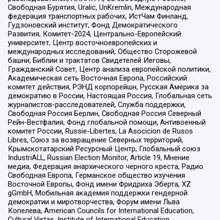
Свободная Бурятия, Uralic, UnKremlin, Международная
федерация транспортных рабочих, ИстЧам Финланд,
Гудзоновский институт, Фонд Демократического
Развития, Комитет-2024, Центрально-Европейский
университет, Центр восточноевропейских и
международных исследований, Общество Сторожевой
башни, Библии и трактатов Свидетелей Иеговы,
Гражданский Совет, Центр анализа европейской политики,
Академическая сеть Восточная Европа, Российский
комитет действия, РЭНД корпорейшн, Русская Америка за
демократию в России, Настоящая Россия, Глобальная сеть
журналистов-расследователей, Служба поддержки,
Свободная Россия Берлин, Свободная Россия Северный
Рейн-Вестфалия, Фонд глобальной помощи, Антивоенный
комитет России, Russie-Libertes, La Asocicion de Rusos
Libres, Союз за возвращение Северных территорий,
Крымскотатарский Ресурсный Центр, Глобальный союз
IndustriALL, Russian Election Monitor, Article 19, Мнение
медиа, Федерация анархического черного креста, Радио
Свободная Европа, Германское общество изучения
Восточной Европы, Фонд имени Фридриха Эберта, XZ
gGmbH, Мобильная академия поддержки гендерной
демократии и миротворчества, Форум имени Льва
Копелева, American Councils for International Education,
Cultural Vistas, Institute of International Education,