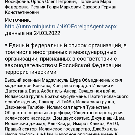
Иосифовна, Орлов Олег Петрович, Полякова Мара
Федоровна, Резник Генри Маркович, Захаров Герман
Константинович
Источник:
http://unro.minjust.ru/NKOForeignAgent.aspx
данные на
24.03.2022
* Единый федеральный список организаций, в
том числе иностранных и международных
организаций, признанных в соответствии с
законодательством Российской Федерации
террористическими:
Высший военный Маджлисуль Шура Объединенных сил
моджахедов Кавказа, Конгресс народов Ичкерии и
Дагестана, База, Асбат аль-Ансар, Священная война,
Исламская группа, Братья-мусульмане, Партия исламского
освобождения, Лашкар-И-Тайба, Исламская группа,
Движение Талибан, Исламская партия Туркестана,
Общество социальных реформ, Общество возрождения
исламского наследия, Дом двух святых, Джунд аш-Шам,
Исламский джихад, Аль-Каида, Имарат Кавказ, АБТО,
Правый сектор, Исламское государство, Джабха аль-
Нусра ли-Ахль аш-Шам, Народное ополчение имени К.