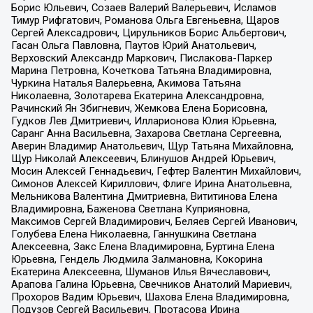
Борис Юльевич, Созаев Валерий Валерьевич, Исламов
Тимур Рифгатович, Романова Ольга Евгеньевна, Щаров
Сергей Алексадрович, Цирульников Борис Альбертович,
Гасан Ольга Павловна, Паутов Юрий Анатольевич,
Верховский Александр Маркович, Пислакова-Паркер
Марина Петровна, Кочеткова Татьяна Владимировна,
Чуркина Наталья Валерьевна, Акимова Татьяна
Николаевна, Золотарева Екатерина Александровна,
Рачинский Ян Збигневич, Жемкова Елена Борисовна,
Гудков Лев Дмитриевич, Илларионова Юлия Юрьевна,
Саранг Анна Васильевна, Захарова Светлана Сергеевна,
Аверин Владимир Анатольевич, Щур Татьяна Михайловна,
Щур Николай Алексеевич, Блинушов Андрей Юрьевич,
Мосин Алексей Геннадьевич, Гефтер Валентин Михайлович,
Симонов Алексей Кириллович, Флиге Ирина Анатольевна,
Мельникова Валентина Дмитриевна, Вититинова Елена
Владимировна, Баженова Светлана Куприяновна,
Максимов Сергей Владимирович, Беляев Сергей Иванович,
Голубева Елена Николаевна, Ганнушкина Светлана
Алексеевна, Закс Елена Владимировна, Буртина Елена
Юрьевна, Гендель Людмила Залмановна, Кокорина
Екатерина Алексеевна, Шуманов Илья Вячеславович,
Арапова Галина Юрьевна, Свечников Анатолий Мариевич,
Прохоров Вадим Юрьевич, Шахова Елена Владимировна,
Подузов Сергей Васильевич, Протасова Ирина