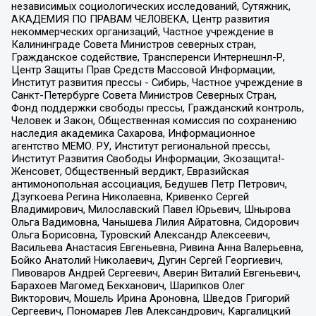
независимых социологических исследований, Сутяжник,
АКАДЕМИЯ ПО ПРАВАМ ЧЕЛОВЕКА, Центр развития
некоммерческих организаций, Частное учреждение в
Калининграде Совета Министров северных стран,
Гражданское содействие, Трансперенси Интернешнл-Р,
Центр Защиты Прав Средств Массовой Информации,
Институт развития прессы - Сибирь, Частное учреждение в
Санкт-Петербурге Совета Министров Северных Стран,
Фонд поддержки свободы прессы, Гражданский контроль,
Человек и Закон, Общественная комиссия по сохранению
наследия академика Сахарова, Информационное
агентство МЕМО. РУ, Институт региональной прессы,
Институт Развития Свободы Информации, Экозащита!-
Женсовет, Общественный вердикт, Евразийская
антимонопольная ассоциация, Бедушев Петр Петрович,
Дзугкоева Регина Николаевна, Кривенко Сергей
Владимирович, Милославский Павел Юрьевич, Шнырова
Ольга Вадимовна, Чанышева Лилия Айратовна, Сидорович
Ольга Борисовна, Туровский Александр Алексеевич,
Васильева Анастасия Евгеньевна, Ривина Анна Валерьевна,
Бойко Анатолий Николаевич, Дугин Сергей Георгиевич,
Пивоваров Андрей Сергеевич, Аверин Виталий Евгеньевич,
Барахоев Магомед Бекханович, Шарипков Олег
Викторович, Мошель Ирина Ароновна, Шведов Григорий
Сергеевич, Пономарев Лев Александрович, Каргалицкий