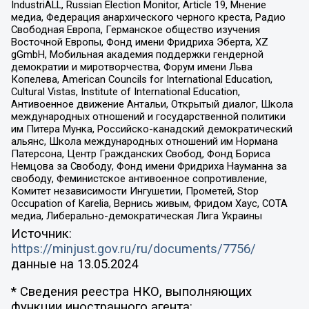
IndustriALL, Russian Election Monitor, Article 19, Мнение
медиа, Федерация анархического черного креста, Радио
Свободная Европа, Германское общество изучения
Восточной Европы, Фонд имени Фридриха Эберта, XZ
gGmbH, Мобильная академия поддержки гендерной
демократии и миротворчества, Форум имени Льва
Копелева, American Councils for International Education,
Cultural Vistas, Institute of International Education,
Антивоенное движение Антальи, Открытый диалог, Школа
международных отношений и государственной политики
им Питера Мунка, Российско-канадский демократический
альянс, Школа международных отношений им Нормана
Патерсона, Центр Гражданских Свобод, Фонд Бориса
Немцова за Свободу, Фонд имени Фридриха Науманна за
свободу, Феминистское антивоенное сопротивление,
Комитет независимости Ингушетии, Прометей, Stop
Occupation of Karelia, Вернись живым, Фридом Хаус, СОТА
медиа, Либерально-демократическая Лига Украины
Источник:
https://minjust.gov.ru/ru/documents/7756/
данные на
13.05.2024
* Сведения реестра НКО, выполняющих
функции иностранного агента: