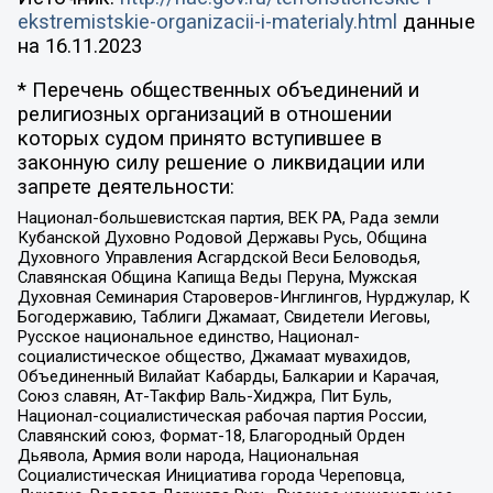
ekstremistskie-organizacii-i-materialy.html
данные
на
16.11.2023
* Перечень общественных объединений и
религиозных организаций в отношении
которых судом принято вступившее в
законную силу решение о ликвидации или
запрете деятельности:
Национал-большевистская партия, ВЕК РА, Рада земли
Кубанской Духовно Родовой Державы Русь, Община
Духовного Управления Асгардской Веси Беловодья,
Славянская Община Капища Веды Перуна, Мужская
Духовная Семинария Староверов-Инглингов, Нурджулар, К
Богодержавию, Таблиги Джамаат, Свидетели Иеговы,
Русское национальное единство, Национал-
социалистическое общество, Джамаат мувахидов,
Объединенный Вилайат Кабарды, Балкарии и Карачая,
Союз славян, Ат-Такфир Валь-Хиджра, Пит Буль,
Национал-социалистическая рабочая партия России,
Славянский союз, Формат-18, Благородный Орден
Дьявола, Армия воли народа, Национальная
Социалистическая Инициатива города Череповца,