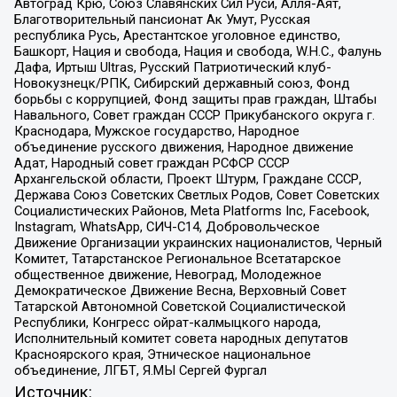
Автоград Крю, Союз Славянских Сил Руси, Алля-Аят,
Благотворительный пансионат Ак Умут, Русская
республика Русь, Арестантское уголовное единство,
Башкорт, Нация и свобода, Нация и свобода, W.H.С., Фалунь
Дафа, Иртыш Ultras, Русский Патриотический клуб-
Новокузнецк/РПК, Сибирский державный союз, Фонд
борьбы с коррупцией, Фонд защиты прав граждан, Штабы
Навального, Совет граждан СССР Прикубанского округа г.
Краснодара, Мужское государство, Народное
объединение русского движения, Народное движение
Адат, Народный совет граждан РСФСР СССР
Архангельской области, Проект Штурм, Граждане СССР,
Держава Союз Советских Светлых Родов, Совет Советских
Социалистических Районов, Meta Platforms Inc, Facebook,
Instagram, WhatsApp, СИЧ-С14, Добровольческое
Движение Организации украинских националистов, Черный
Комитет, Татарстанское Региональное Всетатарское
общественное движение, Невоград, Молодежное
Демократическое Движение Весна, Верховный Совет
Татарской Автономной Советской Социалистической
Республики, Конгресс ойрат-калмыцкого народа,
Исполнительный комитет совета народных депутатов
Красноярского края, Этническое национальное
объединение, ЛГБТ, Я.МЫ Сергей Фургал
Источник: