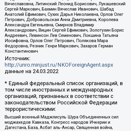
Вячеславовна, Литинский Леонид Борисович, Лукашевский
Сергей Маркович, Бахмин Вячеслав Иванович, Шабад
Анатолий Ефимович, Сухих Дарья Николаевна, Орлов Олег
Петрович, Добровольская Анна Дмитриевна, Королева
Александра Евгеньевна, Смирнов Владимир
Александрович, Вицин Сергей Ефимович, Золотухин Борис
Андреевич, Левинсон Лев Семенович, Локшина Татьяна
Иосифовна, Орлов Олег Петрович, Полякова Мара
Федоровна, Резник Генри Маркович, Захаров Герман
Константинович
Источник:
http://unro.minjust.ru/NKOForeignAgent.aspx
данные на
24.03.2022
* Единый федеральный список организаций, в
том числе иностранных и международных
организаций, признанных в соответствии с
законодательством Российской Федерации
террористическими:
Высший военный Маджлисуль Шура Объединенных сил
моджахедов Кавказа, Конгресс народов Ичкерии и
Дагестана, База, Асбат аль-Ансар, Священная война,