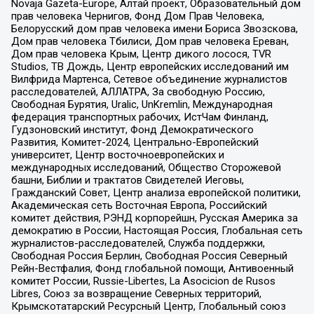
Novaja Gazeta-Europe, Алтай проект, Образовательный дом
прав человека Чернигов, Фонд Дом Прав Человека,
Белорусский дом прав человека имени Бориса Звозскова,
Дом прав человека Тбилиси, Дом прав человека Ереван,
Дом прав человека Крым, Центр дикого лосося, TVR
Studios, ТВ Дождь, Центр европейских исследований им
Вилфрида Мартенса, Сетевое объединение журналистов
расследователей, АЛЛАТРА, За свободную Россию,
Свободная Бурятия, Uralic, UnKremlin, Международная
федерация транспортных рабочих, ИстЧам Финланд,
Гудзоновский институт, Фонд Демократического
Развития, Комитет-2024, Центрально-Европейский
университет, Центр восточноевропейских и
международных исследований, Общество Сторожевой
башни, Библии и трактатов Свидетелей Иеговы,
Гражданский Совет, Центр анализа европейской политики,
Академическая сеть Восточная Европа, Российский
комитет действия, РЭНД корпорейшн, Русская Америка за
демократию в России, Настоящая Россия, Глобальная сеть
журналистов-расследователей, Служба поддержки,
Свободная Россия Берлин, Свободная Россия Северный
Рейн-Вестфалия, Фонд глобальной помощи, Антивоенный
комитет России, Russie-Libertes, La Asocicion de Rusos
Libres, Союз за возвращение Северных территорий,
Крымскотатарский Ресурсный Центр, Глобальный союз