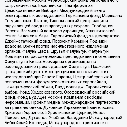
современной России, Черноморский фонд регионального
сотрудничества, Европейская Платформа за
Демократические Выборы, Международный центр
электоральных исследований, Германский фонд Маршалла
Соединенных Штатов, Тихоокеанский центр защиты
окружающей среды и природных ресурсов, Свободная
Россия, Всемирный конгресс украинцев, Атлантический
совет, Человек в беде, Европейский фонд за демократию,
Джеймстаунский фонд, Прожект Хармони, Родники
дракона, Врачи против насильственного извлечения
органов, Фалунь Дафа, Друзья Фалуньгун, Фалуньгун,
Коалиция по расследованию преследования в отношении
Фалуньгун в Китае, Всемирная организация по
расследованию преследований Фалуньгун, Пражский
гражданский центр, Ассоциация школ политических
исследований при Совете Европы, Центр либеральной
современности, Форум русскоязычных европейцев,
Немецко-русский обмен, Бард колледж, Европейский
выбор, Фонд Ходорковского, Оксфордский российский
фонд, Фонд Будущее России, Компания свободы
информации, Проект Медиа, Международное партнерство
за права человека, Духовное Управление Евангельских
Христиан Украинской Христианской Церкви, Новое
Поколение, Духовное Учебное Заведение Международный
Библейский Колледж, Международное христианское