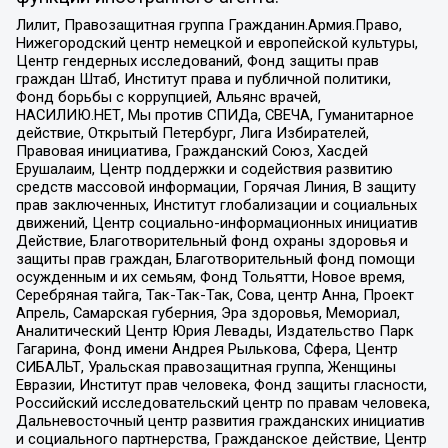
Лилит, Правозащитная группа Гражданин.Армия.Право,
Нижегородский центр немецкой и европейской культуры,
Центр гендерных исследований, Фонд защиты прав
граждан Штаб, Институт права и публичной политики,
Фонд борьбы с коррупцией, Альянс врачей,
НАСИЛИЮ.НЕТ, Мы против СПИДа, СВЕЧА, Гуманитарное
действие, Открытый Петербург, Лига Избирателей,
Правовая инициатива, Гражданский Союз, Хасдей
Ерушалаим, Центр поддержки и содействия развитию
средств массовой информации, Горячая Линия, В защиту
прав заключенных, Институт глобализации и социальных
движений, Центр социально-информационных инициатив
Действие, Благотворительный фонд охраны здоровья и
защиты прав граждан, Благотворительный фонд помощи
осужденным и их семьям, Фонд Тольятти, Новое время,
Серебряная тайга, Так-Так-Так, Сова, центр Анна, Проект
Апрель, Самарская губерния, Эра здоровья, Мемориал,
Аналитический Центр Юрия Левады, Издательство Парк
Гагарина, Фонд имени Андрея Рылькова, Сфера, Центр
СИБАЛЬТ, Уральская правозащитная группа, Женщины
Евразии, Институт прав человека, Фонд защиты гласности,
Российский исследовательский центр по правам человека,
Дальневосточный центр развития гражданских инициатив
и социального партнерства, Гражданское действие, Центр