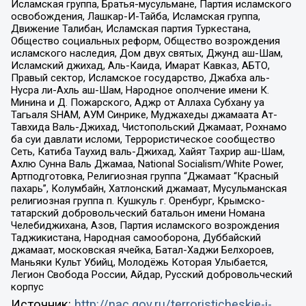
Исламская группа, Братья-мусульмане, Партия исламского
освобождения, Лашкар-И-Тайба, Исламская группа,
Движение Талибан, Исламская партия Туркестана,
Общество социальных реформ, Общество возрождения
исламского наследия, Дом двух святых, Джунд аш-Шам,
Исламский джихад, Аль-Каида, Имарат Кавказ, АБТО,
Правый сектор, Исламское государство, Джабха аль-
Нусра ли-Ахль аш-Шам, Народное ополчение имени К.
Минина и Д. Пожарского, Аджр от Аллаха Субхану уа
Тагьаля SHAM, АУМ Синрике, Муджахеды джамаата Ат-
Тавхида Валь-Джихад, Чистопольский Джамаат, Рохнамо
ба суи давлати исломи, Террористическое сообщество
Сеть, Катиба Таухид валь-Джихад, Хайят Тахрир аш-Шам,
Ахлю Сунна Валь Джамаа, National Socialism/White Power,
Артподготовка, Религиозная группа “Джамаат “Красный
пахарь”, Колумбайн, Хатлонский джамаат, Мусульманская
религиозная группа п. Кушкуль г. Оренбург, Крымско-
татарский добровольческий батальон имени Номана
Челебиджихана, Азов, Партия исламского возрождения
Таджикистана, Народная самооборона, Дуббайский
джамаат, московская ячейка, Батал-Хаджи Белхороев,
Маньяки Культ Убийц, Молодёжь Которая Улыбается,
Легион Свобода России, Айдар, Русский добровольческий
корпус
Источник:
http://nac.gov.ru/terroristicheskie-i-