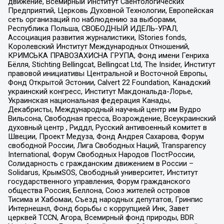
движение, Всемирный Институт Саентологических
Предприятий, Церковь Духовной Технологии, Европейская
сеть организаций по наблюдению за выборами,
Республика Польша, СВОБОДНЫЙ ИДЕЛЬ-УРАЛ,
Ассоциация развития журналистики, IStories fonds,
Королевский Институт Международных Отношений,
КРИМСЬКА ПРАВОЗАХИСНА ГРУПА, Фонд имени Генриха
Бёлля, Stichting Bellingcat, Bellingcat Ltd, The Insider, Институт
правовой инициативы Центральной и Восточной Европы,
Фонд Открытой Эстонии, Calvert 22 Foundation, Канадский
украинский конгресс, Институт Макдональда-Лорье,
Украинская национальная федерация Канады,
Декабристы, Международный научный центр им Вудро
Вильсона, Свободная пресса, Возрождение, Всеукраинский
духовный центр , Риддл, Русский антивоенный комитет в
Швеции, Проект Медуза, Фонд Андрея Сахарова, Форум
свободной России, Лига Свободных Наций, Transparеncy
International, Форум Свободных Народов ПостРоссии,
Солидарность с гражданским движением в России –
Solidarus, КрымSOS, Свободный университет, Институт
государственного управления, Форум гражданского
общества Россия, Беллона, Союз жителей островов
Тисима и Хабомаи, Съезд народных депутатов, Гринпис
Интернешнл, Фонд борьбы с коррупцией Инк, Завет
церквей TCCN, Агора, Всемирный фонд природы, BDR