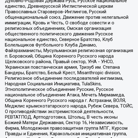
Духовно-Родовая Держава Русь, Русское национальное
единство, Древнерусской Инглистической церкви
Православных Староверов-Инглингов, Русский
общенациональный союз, Движение против нелегальной
иммиграции, Кровь и Честь, О свободе совести и о
религиозных объединениях, Омская организация
общественного политического движения Русское
национальное единство, Северное Братство, Клуб
Болельщиков Футбольного Клуба Динамо,
Файзрахманисты, Мусульманская религиозная организация
п. Боровский, Община Коренного Русского народа
Щелковского района, Правый сектор, УНА - УНСО,
Украинская повстанческая армия, Тризуб им. Степана
Бандеры, Братство, Белый Крест, Misanthropic division,
Религиозное объединение последователей инглиизма,
Народная Социальная Инициатива, TulaSkins,
Этнополитическое объединение Русские, Русское
национальное объединение Атака, Мечеть Мирмамеда,
Община Коренного Русского народа г. Астрахани, ВОЛЯ,
Меджлис крымскотатарского народа, Рубеж Севера, ТОЙС,
О противодействии экстремистской деятельности,
РЕВТАТПОД, Артподготовка, Штольц, В честь иконы
Божией Матери Державная, Сектор 16, Независимость,
Фирма, Молодежная правозащитная группа МПГ, Курсом
Правды и Единения, Каракольская инициативная группа,