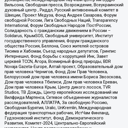
Вильсона, Свободная пресса, Возрождение, Всеукраинский
духовный центр , Риддл, Русский антивоенный комитет в
Швеции, Проект Медуза, Фонд Андрея Сахарова, Форум
свободной России, Лига Свободных Наций, Transparеncy
International, Форум Свободных Народов ПостРоссии,
Солидарность с гражданским движением в России –
Solidarus, КрымSOS, Свободный университет, Институт
государственного управления, Форум гражданского
общества Россия, Беллона, Союз жителей островов
Тисима и Хабомаи, Съезд народных депутатов, Гринпис
Интернешнл, Фонд борьбы с коррупцией Инк, Завет
церквей TCCN, Агора, Всемирный фонд природы, BDR
Novaja Gazeta-Europe, Алтай проект, Образовательный дом
прав человека Чернигов, Фонд Дом Прав Человека,
Белорусский дом прав человека имени Бориса Звозскова,
Дом прав человека Тбилиси, Дом прав человека Ереван,
Дом прав человека Крым, Центр дикого лосося, TVR
Studios, ТВ Дождь, Центр европейских исследований им
Вилфрида Мартенса, Сетевое объединение журналистов
расследователей, АЛЛАТРА, За свободную Россию,
Свободная Бурятия, Uralic, UnKremlin, Международная
федерация транспортных рабочих, ИстЧам Финланд,
Гудзоновский институт, Фонд Демократического
Развития, Комитет-2024, Центрально-Европейский