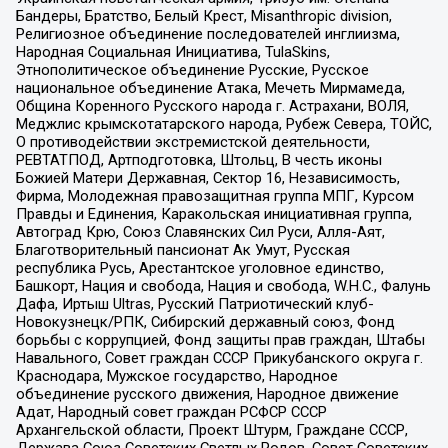
Бандеры, Братство, Белый Крест, Misanthropic division,
Религиозное объединение последователей инглиизма,
Народная Социальная Инициатива, TulaSkins,
Этнополитическое объединение Русские, Русское
национальное объединение Атака, Мечеть Мирмамеда,
Община Коренного Русского народа г. Астрахани, ВОЛЯ,
Меджлис крымскотатарского народа, Рубеж Севера, ТОЙС,
О противодействии экстремистской деятельности,
РЕВТАТПОД, Артподготовка, Штольц, В честь иконы
Божией Матери Державная, Сектор 16, Независимость,
Фирма, Молодежная правозащитная группа МПГ, Курсом
Правды и Единения, Каракольская инициативная группа,
Автоград Крю, Союз Славянских Сил Руси, Алля-Аят,
Благотворительный пансионат Ак Умут, Русская
республика Русь, Арестантское уголовное единство,
Башкорт, Нация и свобода, Нация и свобода, W.H.С., Фалунь
Дафа, Иртыш Ultras, Русский Патриотический клуб-
Новокузнецк/РПК, Сибирский державный союз, Фонд
борьбы с коррупцией, Фонд защиты прав граждан, Штабы
Навального, Совет граждан СССР Прикубанского округа г.
Краснодара, Мужское государство, Народное
объединение русского движения, Народное движение
Адат, Народный совет граждан РСФСР СССР
Архангельской области, Проект Штурм, Граждане СССР,
Держава Союз Советских Светлых Родов, Совет Советских