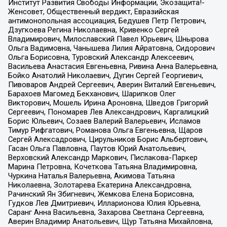
Институт Развития Свободы Информации, Экозащита!-
Женсовет, Общественный вердикт, Евразийская
антимонопольная ассоциация, Бедушев Петр Петрович,
Дзугкоева Регина Николаевна, Кривенко Сергей
Владимирович, Милославский Павел Юрьевич, Шнырова
Ольга Вадимовна, Чанышева Лилия Айратовна, Сидорович
Ольга Борисовна, Туровский Александр Алексеевич,
Васильева Анастасия Евгеньевна, Ривина Анна Валерьевна,
Бойко Анатолий Николаевич, Дугин Сергей Георгиевич,
Пивоваров Андрей Сергеевич, Аверин Виталий Евгеньевич,
Барахоев Магомед Бекханович, Шарипков Олег
Викторович, Мошель Ирина Ароновна, Шведов Григорий
Сергеевич, Пономарев Лев Александрович, Каргалицкий
Борис Юльевич, Созаев Валерий Валерьевич, Исламов
Тимур Рифгатович, Романова Ольга Евгеньевна, Щаров
Сергей Алексадрович, Цирульников Борис Альбертович,
Гасан Ольга Павловна, Паутов Юрий Анатольевич,
Верховский Александр Маркович, Пислакова-Паркер
Марина Петровна, Кочеткова Татьяна Владимировна,
Чуркина Наталья Валерьевна, Акимова Татьяна
Николаевна, Золотарева Екатерина Александровна,
Рачинский Ян Збигневич, Жемкова Елена Борисовна,
Гудков Лев Дмитриевич, Илларионова Юлия Юрьевна,
Саранг Анна Васильевна, Захарова Светлана Сергеевна,
Аверин Владимир Анатольевич, Щур Татьяна Михайловна,