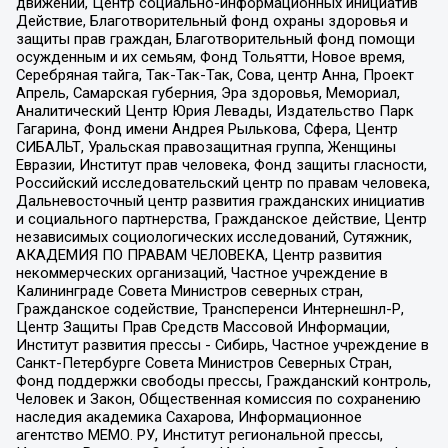
движений, Центр социально-информационных инициатив
Действие, Благотворительный фонд охраны здоровья и
защиты прав граждан, Благотворительный фонд помощи
осужденным и их семьям, Фонд Тольятти, Новое время,
Серебряная тайга, Так-Так-Так, Сова, центр Анна, Проект
Апрель, Самарская губерния, Эра здоровья, Мемориал,
Аналитический Центр Юрия Левады, Издательство Парк
Гагарина, Фонд имени Андрея Рылькова, Сфера, Центр
СИБАЛЬТ, Уральская правозащитная группа, Женщины
Евразии, Институт прав человека, Фонд защиты гласности,
Российский исследовательский центр по правам человека,
Дальневосточный центр развития гражданских инициатив
и социального партнерства, Гражданское действие, Центр
независимых социологических исследований, Сутяжник,
АКАДЕМИЯ ПО ПРАВАМ ЧЕЛОВЕКА, Центр развития
некоммерческих организаций, Частное учреждение в
Калининграде Совета Министров северных стран,
Гражданское содействие, Трансперенси Интернешнл-Р,
Центр Защиты Прав Средств Массовой Информации,
Институт развития прессы - Сибирь, Частное учреждение в
Санкт-Петербурге Совета Министров Северных Стран,
Фонд поддержки свободы прессы, Гражданский контроль,
Человек и Закон, Общественная комиссия по сохранению
наследия академика Сахарова, Информационное
агентство МЕМО. РУ, Институт региональной прессы,