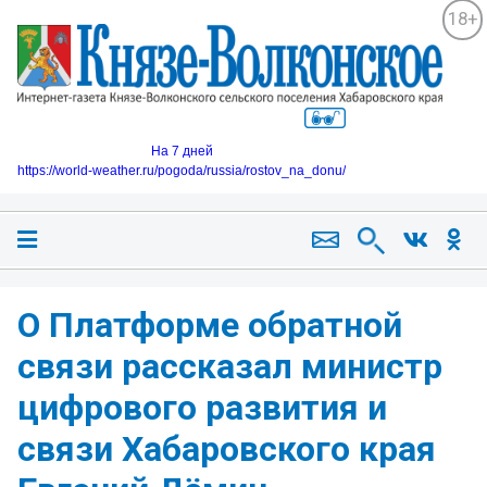
18+
На 7 дней
https://world-weather.ru/pogoda/russia/rostov_na_donu/
О Платформе обратной
связи рассказал министр
цифрового развития и
связи Хабаровского края