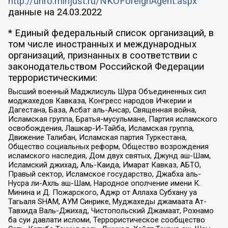
http://unro.minjust.ru/NKOForeignAgent.aspx
данные на
24.03.2022
* Единый федеральный список организаций, в
том числе иностранных и международных
организаций, признанных в соответствии с
законодательством Российской Федерации
террористическими:
Высший военный Маджлисуль Шура Объединенных сил
моджахедов Кавказа, Конгресс народов Ичкерии и
Дагестана, База, Асбат аль-Ансар, Священная война,
Исламская группа, Братья-мусульмане, Партия исламского
освобождения, Лашкар-И-Тайба, Исламская группа,
Движение Талибан, Исламская партия Туркестана,
Общество социальных реформ, Общество возрождения
исламского наследия, Дом двух святых, Джунд аш-Шам,
Исламский джихад, Аль-Каида, Имарат Кавказ, АБТО,
Правый сектор, Исламское государство, Джабха аль-
Нусра ли-Ахль аш-Шам, Народное ополчение имени К.
Минина и Д. Пожарского, Аджр от Аллаха Субхану уа
Тагьаля SHAM, АУМ Синрике, Муджахеды джамаата Ат-
Тавхида Валь-Джихад, Чистопольский Джамаат, Рохнамо
ба суи давлати исломи, Террористическое сообщество