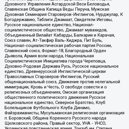
Духовного Управления Асгардской Веси Беловодья,
Славянская Община Капища Веды Перуна, Мужская
Духовная Семинария Староверов-Инглингов, Нурджулар, К
Богодержавию, Таблиги Джамаат, Свидетели Иеговы,
Русское национальное единство, Национал-
социалистическое общество, Джамаат мувахидов,
Объединенный Вилайат Кабарды, Балкарии и Карачая,
Союз славян, Ат-Такфир Валь-Хиджра, Пит Буль,
Национал-социалистическая рабочая партия России,
Славянский союз, Формат-18, Благородный Орден
Дьявола, Армия воли народа, Национальная
Социалистическая Инициатива города Череповца,
Духовно-Родовая Держава Русь, Русское национальное
единство, Древнерусской Инглистической церкви
Православных Староверов-Инглингов, Русский
общенациональный союз, Движение против нелегальной
иммиграции, Кровь и Честь, О свободе совести и о
религиозных объединениях, Омская организация
общественного политического движения Русское
национальное единство, Северное Братство, Клуб
Болельщиков Футбольного Клуба Динамо,
Файзрахманисты, Мусульманская религиозная организация
п. Боровский, Община Коренного Русского народа
Щелковского района, Правый сектор, УНА - УНСО,
Украинская повстанческая армия, Тризуб им. Степана