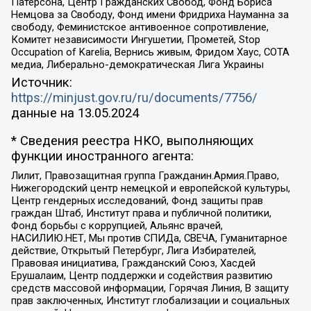
Патерсона, Центр Гражданских Свобод, Фонд Бориса
Немцова за Свободу, Фонд имени Фридриха Науманна за
свободу, Феминистское антивоенное сопротивление,
Комитет независимости Ингушетии, Прометей, Stop
Occupation of Karelia, Вернись живым, Фридом Хаус, СОТА
медиа, Либерально-демократическая Лига Украины
Источник:
https://minjust.gov.ru/ru/documents/7756/
данные на
13.05.2024
* Сведения реестра НКО, выполняющих
функции иностранного агента:
Лилит, Правозащитная группа Гражданин.Армия.Право,
Нижегородский центр немецкой и европейской культуры,
Центр гендерных исследований, Фонд защиты прав
граждан Штаб, Институт права и публичной политики,
Фонд борьбы с коррупцией, Альянс врачей,
НАСИЛИЮ.НЕТ, Мы против СПИДа, СВЕЧА, Гуманитарное
действие, Открытый Петербург, Лига Избирателей,
Правовая инициатива, Гражданский Союз, Хасдей
Ерушалаим, Центр поддержки и содействия развитию
средств массовой информации, Горячая Линия, В защиту
прав заключенных, Институт глобализации и социальных