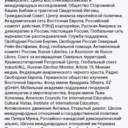
университет, Центр восточноевропейских и
международных исследований, Общество Сторожевой
башни, Библии и трактатов Свидетелей Иеговы,
Гражданский Совет, Центр анализа европейской политики,
Академическая сеть Восточная Европа, Российский
комитет действия, РЭНД корпорейшн, Русская Америка за
демократию в России, Настоящая Россия, Глобальная сеть
журналистов-расследователей, Служба поддержки,
Свободная Россия Берлин, Свободная Россия Северный
Рейн-Вестфалия, Фонд глобальной помощи, Антивоенный
комитет России, Russie-Libertes, La Asocicion de Rusos
Libres, Союз за возвращение Северных территорий,
Крымскотатарский Ресурсный Центр, Глобальный союз
IndustriALL, Russian Election Monitor, Article 19, Мнение
медиа, Федерация анархического черного креста, Радио
Свободная Европа, Германское общество изучения
Восточной Европы, Фонд имени Фридриха Эберта, XZ
gGmbH, Мобильная академия поддержки гендерной
демократии и миротворчества, Форум имени Льва
Копелева, American Councils for International Education,
Cultural Vistas, Institute of International Education,
Антивоенное движение Антальи, Открытый диалог, Школа
международных отношений и государственной политики
им Питера Мунка, Российско-канадский демократический
альянс, Школа международных отношений им Нормана