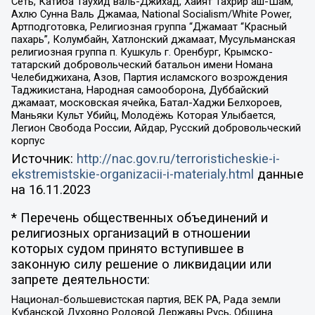
Сеть, Катиба Таухид валь-Джихад, Хайят Тахрир аш-Шам,
Ахлю Сунна Валь Джамаа, National Socialism/White Power,
Артподготовка, Религиозная группа “Джамаат “Красный
пахарь”, Колумбайн, Хатлонский джамаат, Мусульманская
религиозная группа п. Кушкуль г. Оренбург, Крымско-
татарский добровольческий батальон имени Номана
Челебиджихана, Азов, Партия исламского возрождения
Таджикистана, Народная самооборона, Дуббайский
джамаат, московская ячейка, Батал-Хаджи Белхороев,
Маньяки Культ Убийц, Молодёжь Которая Улыбается,
Легион Свобода России, Айдар, Русский добровольческий
корпус
Источник:
http://nac.gov.ru/terroristicheskie-i-
ekstremistskie-organizacii-i-materialy.html
данные
на
16.11.2023
* Перечень общественных объединений и
религиозных организаций в отношении
которых судом принято вступившее в
законную силу решение о ликвидации или
запрете деятельности:
Национал-большевистская партия, ВЕК РА, Рада земли
Кубанской Духовно Родовой Державы Русь, Община