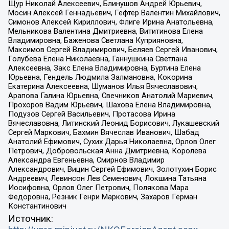
Щур Николай Алексеевич, Блинушов Андрей Юрьевич,
Мосин Алексей Геннадьевич, Гефтер Валентин Михайлович,
Симонов Алексей Кириллович, Флиге Ирина Анатольевна,
Мельникова Валентина Дмитриевна, Вититинова Елена
Владимировна, Баженова Светлана Куприяновна,
Максимов Сергей Владимирович, Беляев Сергей Иванович,
Голубева Елена Николаевна, Ганнушкина Светлана
Алексеевна, Закс Елена Владимировна, Буртина Елена
Юрьевна, Гендель Людмила Залмановна, Кокорина
Екатерина Алексеевна, Шуманов Илья Вячеславович,
Арапова Галина Юрьевна, Свечников Анатолий Мариевич,
Прохоров Вадим Юрьевич, Шахова Елена Владимировна,
Подузов Сергей Васильевич, Протасова Ирина
Вячеславовна, Литинский Леонид Борисович, Лукашевский
Сергей Маркович, Бахмин Вячеслав Иванович, Шабад
Анатолий Ефимович, Сухих Дарья Николаевна, Орлов Олег
Петрович, Добровольская Анна Дмитриевна, Королева
Александра Евгеньевна, Смирнов Владимир
Александрович, Вицин Сергей Ефимович, Золотухин Борис
Андреевич, Левинсон Лев Семенович, Локшина Татьяна
Иосифовна, Орлов Олег Петрович, Полякова Мара
Федоровна, Резник Генри Маркович, Захаров Герман
Константинович
Источник: