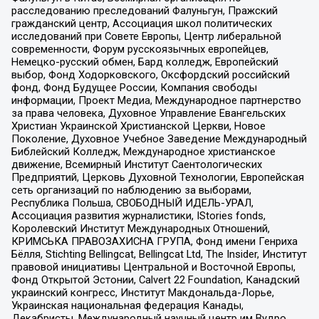
расследованию преследований Фалуньгун, Пражский
гражданский центр, Ассоциация школ политических
исследований при Совете Европы, Центр либеральной
современности, Форум русскоязычных европейцев,
Немецко-русский обмен, Бард колледж, Европейский
выбор, Фонд Ходорковского, Оксфордский российский
фонд, Фонд Будущее России, Компания свободы
информации, Проект Медиа, Международное партнерство
за права человека, Духовное Управление Евангельских
Христиан Украинской Христианской Церкви, Новое
Поколение, Духовное Учебное Заведение Международный
Библейский Колледж, Международное христианское
движение, Всемирный Институт Саентологических
Предприятий, Церковь Духовной Технологии, Европейская
сеть организаций по наблюдению за выборами,
Республика Польша, СВОБОДНЫЙ ИДЕЛЬ-УРАЛ,
Ассоциация развития журналистики, IStories fonds,
Королевский Институт Международных Отношений,
КРИМСЬКА ПРАВОЗАХИСНА ГРУПА, Фонд имени Генриха
Бёлля, Stichting Bellingcat, Bellingcat Ltd, The Insider, Институт
правовой инициативы Центральной и Восточной Европы,
Фонд Открытой Эстонии, Calvert 22 Foundation, Канадский
украинский конгресс, Институт Макдональда-Лорье,
Украинская национальная федерация Канады,
Декабристы, Международный научный центр им Вудро