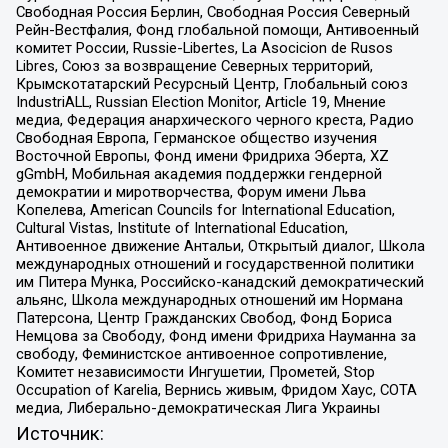
Свободная Россия Берлин, Свободная Россия Северный
Рейн-Вестфалия, Фонд глобальной помощи, Антивоенный
комитет России, Russie-Libertes, La Asocicion de Rusos
Libres, Союз за возвращение Северных территорий,
Крымскотатарский Ресурсный Центр, Глобальный союз
IndustriALL, Russian Election Monitor, Article 19, Мнение
медиа, Федерация анархического черного креста, Радио
Свободная Европа, Германское общество изучения
Восточной Европы, Фонд имени Фридриха Эберта, XZ
gGmbH, Мобильная академия поддержки гендерной
демократии и миротворчества, Форум имени Льва
Копелева, American Councils for International Education,
Cultural Vistas, Institute of International Education,
Антивоенное движение Антальи, Открытый диалог, Школа
международных отношений и государственной политики
им Питера Мунка, Российско-канадский демократический
альянс, Школа международных отношений им Нормана
Патерсона, Центр Гражданских Свобод, Фонд Бориса
Немцова за Свободу, Фонд имени Фридриха Науманна за
свободу, Феминистское антивоенное сопротивление,
Комитет независимости Ингушетии, Прометей, Stop
Occupation of Karelia, Вернись живым, Фридом Хаус, СОТА
медиа, Либерально-демократическая Лига Украины
Источник: