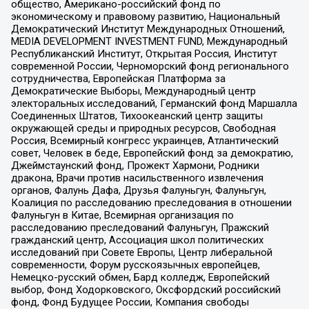
общество, Американо-российский фонд по
экономическому и правовому развитию, Национальный
Демократический Институт Международных Отношений,
MEDIA DEVELOPMENT INVESTMENT FUND, Международный
Республиканский Институт, Открытая Россия, Институт
современной России, Черноморский фонд регионального
сотрудничества, Европейская Платформа за
Демократические Выборы, Международный центр
электоральных исследований, Германский фонд Маршалла
Соединенных Штатов, Тихоокеанский центр защиты
окружающей среды и природных ресурсов, Свободная
Россия, Всемирный конгресс украинцев, Атлантический
совет, Человек в беде, Европейский фонд за демократию,
Джеймстаунский фонд, Прожект Хармони, Родники
дракона, Врачи против насильственного извлечения
органов, Фалунь Дафа, Друзья Фалуньгун, Фалуньгун,
Коалиция по расследованию преследования в отношении
Фалуньгун в Китае, Всемирная организация по
расследованию преследований Фалуньгун, Пражский
гражданский центр, Ассоциация школ политических
исследований при Совете Европы, Центр либеральной
современности, Форум русскоязычных европейцев,
Немецко-русский обмен, Бард колледж, Европейский
выбор, Фонд Ходорковского, Оксфордский российский
фонд, Фонд Будущее России, Компания свободы