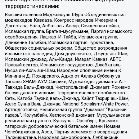
террористическими:
Высший военный Маджлисуль Шура Объединенных сил
моджахедов Кавказа, Конгресс народов Ичкерии и
Дагестана, База, Асбат аль-Ансар, Священная война,
Исламская группа, Братья-мусульмане, Партия исламского
освобождения, Лашкар-И-Тайба, Исламская группа,
Движение Талибан, Исламская партия Туркестана,
Общество социальных реформ, Общество возрождения
исламского наследия, Дом двух святых, Джунд аш-Шам,
Исламский джихад, Аль-Каида, Имарат Кавказ, АБТО,
Правый сектор, Исламское государство, Джабха аль-
Нусра ли-Ахль аш-Шам, Народное ополчение имени К.
Минина и Д. Пожарского, Аджр от Аллаха Субхану уа
Тагьаля SHAM, АУМ Синрике, Муджахеды джамаата Ат-
Тавхида Валь-Джихад, Чистопольский Джамаат, Рохнамо
ба суи давлати исломи, Террористическое сообщество
Сеть, Катиба Таухид валь-Джихад, Хайят Тахрир аш-Шам,
Ахлю Сунна Валь Джамаа, National Socialism/White Power,
Артподготовка, Религиозная группа “Джамаат “Красный
пахарь”, Колумбайн, Хатлонский джамаат, Мусульманская
религиозная группа п. Кушкуль г. Оренбург, Крымско-
татарский добровольческий батальон имени Номана
Челебиджихана, Азов, Партия исламского возрождения
Таджикистана, Народная самооборона, Дуббайский