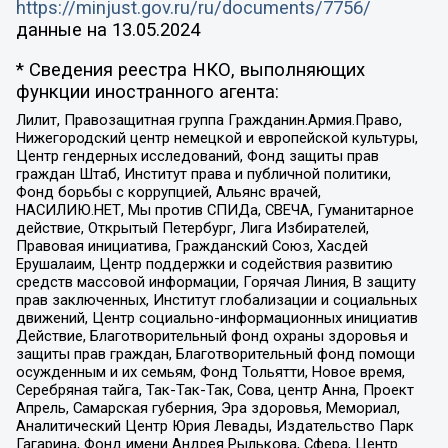
https://minjust.gov.ru/ru/documents/7756/
данные на
13.05.2024
* Сведения реестра НКО, выполняющих
функции иностранного агента:
Лилит, Правозащитная группа Гражданин.Армия.Право,
Нижегородский центр немецкой и европейской культуры,
Центр гендерных исследований, Фонд защиты прав
граждан Штаб, Институт права и публичной политики,
Фонд борьбы с коррупцией, Альянс врачей,
НАСИЛИЮ.НЕТ, Мы против СПИДа, СВЕЧА, Гуманитарное
действие, Открытый Петербург, Лига Избирателей,
Правовая инициатива, Гражданский Союз, Хасдей
Ерушалаим, Центр поддержки и содействия развитию
средств массовой информации, Горячая Линия, В защиту
прав заключенных, Институт глобализации и социальных
движений, Центр социально-информационных инициатив
Действие, Благотворительный фонд охраны здоровья и
защиты прав граждан, Благотворительный фонд помощи
осужденным и их семьям, Фонд Тольятти, Новое время,
Серебряная тайга, Так-Так-Так, Сова, центр Анна, Проект
Апрель, Самарская губерния, Эра здоровья, Мемориал,
Аналитический Центр Юрия Левады, Издательство Парк
Гагарина, Фонд имени Андрея Рылькова, Сфера, Центр