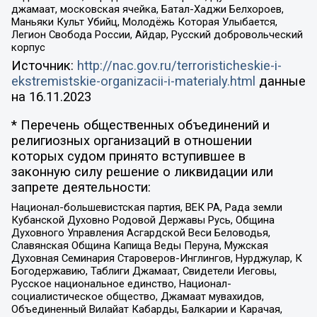
джамаат, московская ячейка, Батал-Хаджи Белхороев,
Маньяки Культ Убийц, Молодёжь Которая Улыбается,
Легион Свобода России, Айдар, Русский добровольческий
корпус
Источник:
http://nac.gov.ru/terroristicheskie-i-
ekstremistskie-organizacii-i-materialy.html
данные
на
16.11.2023
* Перечень общественных объединений и
религиозных организаций в отношении
которых судом принято вступившее в
законную силу решение о ликвидации или
запрете деятельности:
Национал-большевистская партия, ВЕК РА, Рада земли
Кубанской Духовно Родовой Державы Русь, Община
Духовного Управления Асгардской Веси Беловодья,
Славянская Община Капища Веды Перуна, Мужская
Духовная Семинария Староверов-Инглингов, Нурджулар, К
Богодержавию, Таблиги Джамаат, Свидетели Иеговы,
Русское национальное единство, Национал-
социалистическое общество, Джамаат мувахидов,
Объединенный Вилайат Кабарды, Балкарии и Карачая,