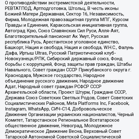
О противодействии экстремистской деятельности,
РЕВТАТПОД, Артподготовка, Штольц, В честь иконы
Божией Матери Державная, Сектор 16, Независимость,
Фирма, Молодежная правозащитная группа МПГ, Курсом
Правды и Единения, Каракольская инициативная группа,
Автоград Крю, Союз Славянских Сил Руси, Алля-Аят,
Благотворительный пансионат Ак Умут, Русская
республика Русь, Арестантское уголовное единство,
Башкорт, Нация и свобода, Нация и свобода, W.H.С., Фалунь
Дафа, Иртыш Ultras, Русский Патриотический клуб-
Новокузнецк/РПК, Сибирский державный союз, Фонд
борьбы с коррупцией, Фонд защиты прав граждан, Штабы
Навального, Совет граждан СССР Прикубанского округа г.
Краснодара, Мужское государство, Народное
объединение русского движения, Народное движение
Адат, Народный совет граждан РСФСР СССР
Архангельской области, Проект Штурм, Граждане СССР,
Держава Союз Советских Светлых Родов, Совет Советских
Социалистических Районов, Meta Platforms Inc, Facebook,
Instagram, WhatsApp, СИЧ-С14, Добровольческое
Движение Организации украинских националистов, Черный
Комитет, Татарстанское Региональное Всетатарское
общественное движение, Невоград, Молодежное
Демократическое Движение Весна, Верховный Совет
Татарской Автономной Советской Социалистической