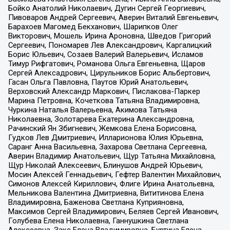
Бойко Анатолий Николаевич, Дугин Сергей Георгиевич,
Пивоваров Андрей Сергеевич, Аверин Виталий Евгеньевич,
Барахоев Магомед Бекханович, Шарипков Олег
Викторович, Мошель Ирина Ароновна, Шведов Григорий
Сергеевич, Пономарев Лев Александрович, Каргалицкий
Борис Юльевич, Созаев Валерий Валерьевич, Исламов
Тимур Рифгатович, Романова Ольга Евгеньевна, Щаров
Сергей Алексадрович, Цирульников Борис Альбертович,
Гасан Ольга Павловна, Паутов Юрий Анатольевич,
Верховский Александр Маркович, Пислакова-Паркер
Марина Петровна, Кочеткова Татьяна Владимировна,
Чуркина Наталья Валерьевна, Акимова Татьяна
Николаевна, Золотарева Екатерина Александровна,
Рачинский Ян Збигневич, Жемкова Елена Борисовна,
Гудков Лев Дмитриевич, Илларионова Юлия Юрьевна,
Саранг Анна Васильевна, Захарова Светлана Сергеевна,
Аверин Владимир Анатольевич, Щур Татьяна Михайловна,
Щур Николай Алексеевич, Блинушов Андрей Юрьевич,
Мосин Алексей Геннадьевич, Гефтер Валентин Михайлович,
Симонов Алексей Кириллович, Флиге Ирина Анатольевна,
Мельникова Валентина Дмитриевна, Вититинова Елена
Владимировна, Баженова Светлана Куприяновна,
Максимов Сергей Владимирович, Беляев Сергей Иванович,
Голубева Елена Николаевна, Ганнушкина Светлана
Алексеевна, Закс Елена Владимировна, Буртина Елена