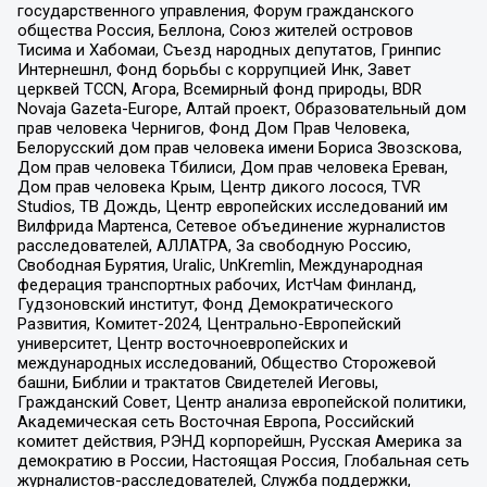
государственного управления, Форум гражданского
общества Россия, Беллона, Союз жителей островов
Тисима и Хабомаи, Съезд народных депутатов, Гринпис
Интернешнл, Фонд борьбы с коррупцией Инк, Завет
церквей TCCN, Агора, Всемирный фонд природы, BDR
Novaja Gazeta-Europe, Алтай проект, Образовательный дом
прав человека Чернигов, Фонд Дом Прав Человека,
Белорусский дом прав человека имени Бориса Звозскова,
Дом прав человека Тбилиси, Дом прав человека Ереван,
Дом прав человека Крым, Центр дикого лосося, TVR
Studios, ТВ Дождь, Центр европейских исследований им
Вилфрида Мартенса, Сетевое объединение журналистов
расследователей, АЛЛАТРА, За свободную Россию,
Свободная Бурятия, Uralic, UnKremlin, Международная
федерация транспортных рабочих, ИстЧам Финланд,
Гудзоновский институт, Фонд Демократического
Развития, Комитет-2024, Центрально-Европейский
университет, Центр восточноевропейских и
международных исследований, Общество Сторожевой
башни, Библии и трактатов Свидетелей Иеговы,
Гражданский Совет, Центр анализа европейской политики,
Академическая сеть Восточная Европа, Российский
комитет действия, РЭНД корпорейшн, Русская Америка за
демократию в России, Настоящая Россия, Глобальная сеть
журналистов-расследователей, Служба поддержки,