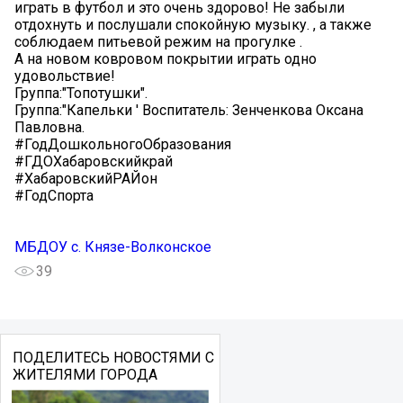
играть в футбол и это очень здорово! Не забыли
отдохнуть и послушали спокойную музыку. , а также
соблюдаем питьевой режим на прогулке .
А на новом ковровом покрытии играть одно
удовольствие!
Группа:"Топотушки".
Группа:"Капельки ' Воспитатель: Зенченкова Оксана
Павловна.
#ГодДошкольногоОбразования
#ГДОХабаровскийкрай
#ХабаровскийРАЙон
#ГодСпорта
МБДОУ с. Князе-Волконское
39
ПОДЕЛИТЕСЬ НОВОСТЯМИ С
ЖИТЕЛЯМИ ГОРОДА