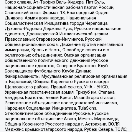
Союз славян, Ат-Такфир Валь-Хиджра, Пит Буль,
Национал-социалистическая рабочая партия России,
Славянский союз, Формат-18, Благородный Орден
Дьявола, Армия воли народа, Национальная
Социалистическая Инициатива города Череповца,
Духовно-Родовая Держава Русь, Русское национальное
единство, Древнерусской Инглистической церкви
Православных Староверов-Инглингов, Русский
общенациональный союз, Движение против нелегальной
иммиграции, Кровь и Честь, О свободе совести и о
религиозных объединениях, Омская организация
общественного политического движения Русское
национальное единство, Северное Братство, Клуб
Болельщиков Футбольного Клуба Динамо,
Файзрахманисты, Мусульманская религиозная организация
п. Боровский, Община Коренного Русского народа
Щелковского района, Правый сектор, УНА - УНСО,
Украинская повстанческая армия, Тризуб им. Степана
Бандеры, Братство, Белый Крест, Misanthropic division,
Религиозное объединение последователей инглиизма,
Народная Социальная Инициатива, TulaSkins,
Этнополитическое объединение Русские, Русское
национальное объединение Атака, Мечеть Мирмамеда,
Община Коренного Русского народа г. Астрахани, ВОЛЯ,
Меджлис крымскотатарского народа, Рубеж Севера, ТОЙС,