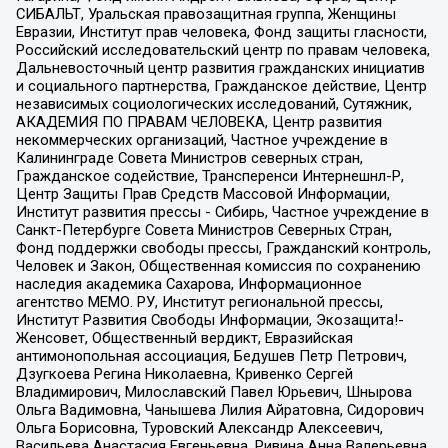
СИБАЛЬТ, Уральская правозащитная группа, Женщины
Евразии, Институт прав человека, Фонд защиты гласности,
Российский исследовательский центр по правам человека,
Дальневосточный центр развития гражданских инициатив
и социального партнерства, Гражданское действие, Центр
независимых социологических исследований, Сутяжник,
АКАДЕМИЯ ПО ПРАВАМ ЧЕЛОВЕКА, Центр развития
некоммерческих организаций, Частное учреждение в
Калининграде Совета Министров северных стран,
Гражданское содействие, Трансперенси Интернешнл-Р,
Центр Защиты Прав Средств Массовой Информации,
Институт развития прессы - Сибирь, Частное учреждение в
Санкт-Петербурге Совета Министров Северных Стран,
Фонд поддержки свободы прессы, Гражданский контроль,
Человек и Закон, Общественная комиссия по сохранению
наследия академика Сахарова, Информационное
агентство МЕМО. РУ, Институт региональной прессы,
Институт Развития Свободы Информации, Экозащита!-
Женсовет, Общественный вердикт, Евразийская
антимонопольная ассоциация, Бедушев Петр Петрович,
Дзугкоева Регина Николаевна, Кривенко Сергей
Владимирович, Милославский Павел Юрьевич, Шнырова
Ольга Вадимовна, Чанышева Лилия Айратовна, Сидорович
Ольга Борисовна, Туровский Александр Алексеевич,
Васильева Анастасия Евгеньевна, Ривина Анна Валерьевна,