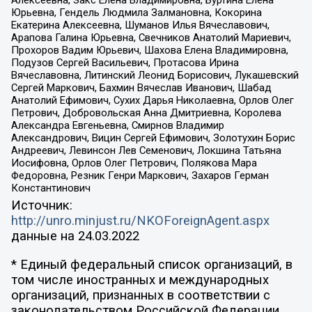
Юрьевна, Гендель Людмила Залмановна, Кокорина
Екатерина Алексеевна, Шуманов Илья Вячеславович,
Арапова Галина Юрьевна, Свечников Анатолий Мариевич,
Прохоров Вадим Юрьевич, Шахова Елена Владимировна,
Подузов Сергей Васильевич, Протасова Ирина
Вячеславовна, Литинский Леонид Борисович, Лукашевский
Сергей Маркович, Бахмин Вячеслав Иванович, Шабад
Анатолий Ефимович, Сухих Дарья Николаевна, Орлов Олег
Петрович, Добровольская Анна Дмитриевна, Королева
Александра Евгеньевна, Смирнов Владимир
Александрович, Вицин Сергей Ефимович, Золотухин Борис
Андреевич, Левинсон Лев Семенович, Локшина Татьяна
Иосифовна, Орлов Олег Петрович, Полякова Мара
Федоровна, Резник Генри Маркович, Захаров Герман
Константинович
Источник:
http://unro.minjust.ru/NKOForeignAgent.aspx
данные на
24.03.2022
* Единый федеральный список организаций, в
том числе иностранных и международных
организаций, признанных в соответствии с
законодательством Российской Федерации