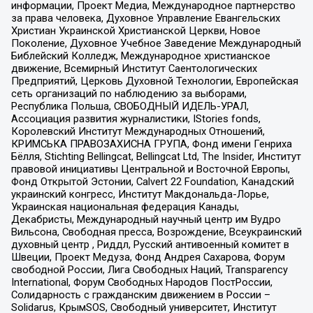
информации, Проект Медиа, Международное партнерство
за права человека, Духовное Управление Евангельских
Христиан Украинской Христианской Церкви, Новое
Поколение, Духовное Учебное Заведение Международный
Библейский Колледж, Международное христианское
движение, Всемирный Институт Саентологических
Предприятий, Церковь Духовной Технологии, Европейская
сеть организаций по наблюдению за выборами,
Республика Польша, СВОБОДНЫЙ ИДЕЛЬ-УРАЛ,
Ассоциация развития журналистики, IStories fonds,
Королевский Институт Международных Отношений,
КРИМСЬКА ПРАВОЗАХИСНА ГРУПА, Фонд имени Генриха
Бёлля, Stichting Bellingcat, Bellingcat Ltd, The Insider, Институт
правовой инициативы Центральной и Восточной Европы,
Фонд Открытой Эстонии, Calvert 22 Foundation, Канадский
украинский конгресс, Институт Макдональда-Лорье,
Украинская национальная федерация Канады,
Декабристы, Международный научный центр им Вудро
Вильсона, Свободная пресса, Возрождение, Всеукраинский
духовный центр , Риддл, Русский антивоенный комитет в
Швеции, Проект Медуза, Фонд Андрея Сахарова, Форум
свободной России, Лига Свободных Наций, Transparеncy
International, Форум Свободных Народов ПостРоссии,
Солидарность с гражданским движением в России –
Solidarus, КрымSOS, Свободный университет, Институт