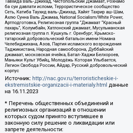
Тавхида Валь-Джихад, Чистопольский Джамаат, Рохнамо
ба суи давлати исломи, Террористическое сообщество
Сеть, Катиба Таухид валь-Джихад, Хайят Тахрир аш-Шам,
Ахлю Сунна Валь Джамаа, National Socialism/White Power,
Артподготовка, Религиозная группа “Джамаат “Красный
пахарь”, Колумбайн, Хатлонский джамаат, Мусульманская
религиозная группа п. Кушкуль г. Оренбург, Крымско-
татарский добровольческий батальон имени Номана
Челебиджихана, Азов, Партия исламского возрождения
Таджикистана, Народная самооборона, Дуббайский
джамаат, московская ячейка, Батал-Хаджи Белхороев,
Маньяки Культ Убийц, Молодёжь Которая Улыбается,
Легион Свобода России, Айдар, Русский добровольческий
корпус
Источник:
http://nac.gov.ru/terroristicheskie-i-
ekstremistskie-organizacii-i-materialy.html
данные
на
16.11.2023
* Перечень общественных объединений и
религиозных организаций в отношении
которых судом принято вступившее в
законную силу решение о ликвидации или
запрете деятельности: