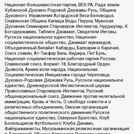
Национал-большевистская партия, ВЕК РА, Рада земли
Кубанской Духовно Родовой Державы Русь, Община
Духовного Управления Асгардской Веси Беловодья,
Славянская Община Капища Веды Перуна, Мужская
Духовная Семинария Староверов-Инглингов, Нурджулар, К
Богодержавию, Таблиги Джамаат, Свидетели Иеговы,
Русское национальное единство, Национал-
социалистическое общество, Джамаат мувахидов,
Объединенный Вилайат Кабарды, Балкарии и Карачая,
Союз славян, Ат-Такфир Валь-Хиджра, Пит Буль,
Национал-социалистическая рабочая партия России,
Славянский союз, Формат-18, Благородный Орден
Дьявола, Армия воли народа, Национальная
Социалистическая Инициатива города Череповца,
Духовно-Родовая Держава Русь, Русское национальное
единство, Древнерусской Инглистической церкви
Православных Староверов-Инглингов, Русский
общенациональный союз, Движение против нелегальной
иммиграции, Кровь и Честь, О свободе совести и о
религиозных объединениях, Омская организация
общественного политического движения Русское
национальное единство, Северное Братство, Клуб
Болельщиков Футбольного Клуба Динамо,
Файзрахманисты, Мусульманская религиозная организация
п. Боровский, Община Коренного Русского народа