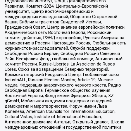
Гудзоновский институт, Фонд Демократического
Развития, Комитет-2024, Центрально-Европейский
университет, Центр восточноевропейских и
международных исследований, Общество Сторожевой
башни, Библии и трактатов Свидетелей Иеговы,
Гражданский Совет, Центр анализа европейской политики,
Академическая сеть Восточная Европа, Российский
комитет действия, РЭНД корпорейшн, Русская Америка за
демократию в России, Настоящая Россия, Глобальная сеть
журналистов-расследователей, Служба поддержки,
Свободная Россия Берлин, Свободная Россия Северный
Рейн-Вестфалия, Фонд глобальной помощи, Антивоенный
комитет России, Russie-Libertes, La Asocicion de Rusos
Libres, Союз за возвращение Северных территорий,
Крымскотатарский Ресурсный Центр, Глобальный союз
IndustriALL, Russian Election Monitor, Article 19, Мнение
медиа, Федерация анархического черного креста, Радио
Свободная Европа, Германское общество изучения
Восточной Европы, Фонд имени Фридриха Эберта, XZ
gGmbH, Мобильная академия поддержки гендерной
демократии и миротворчества, Форум имени Льва
Копелева, American Councils for International Education,
Cultural Vistas, Institute of International Education,
Антивоенное движение Антальи, Открытый диалог, Школа
международных отношений и государственной политики