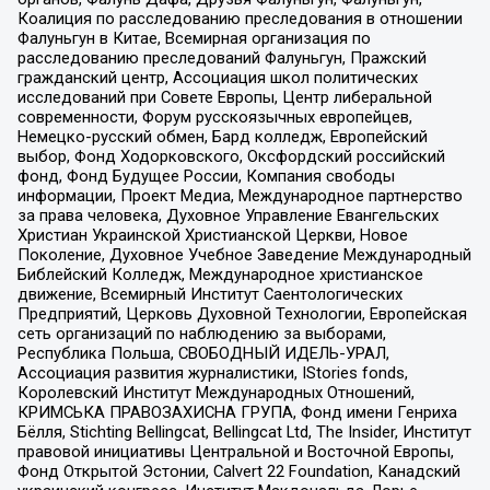
Коалиция по расследованию преследования в отношении
Фалуньгун в Китае, Всемирная организация по
расследованию преследований Фалуньгун, Пражский
гражданский центр, Ассоциация школ политических
исследований при Совете Европы, Центр либеральной
современности, Форум русскоязычных европейцев,
Немецко-русский обмен, Бард колледж, Европейский
выбор, Фонд Ходорковского, Оксфордский российский
фонд, Фонд Будущее России, Компания свободы
информации, Проект Медиа, Международное партнерство
за права человека, Духовное Управление Евангельских
Христиан Украинской Христианской Церкви, Новое
Поколение, Духовное Учебное Заведение Международный
Библейский Колледж, Международное христианское
движение, Всемирный Институт Саентологических
Предприятий, Церковь Духовной Технологии, Европейская
сеть организаций по наблюдению за выборами,
Республика Польша, СВОБОДНЫЙ ИДЕЛЬ-УРАЛ,
Ассоциация развития журналистики, IStories fonds,
Королевский Институт Международных Отношений,
КРИМСЬКА ПРАВОЗАХИСНА ГРУПА, Фонд имени Генриха
Бёлля, Stichting Bellingcat, Bellingcat Ltd, The Insider, Институт
правовой инициативы Центральной и Восточной Европы,
Фонд Открытой Эстонии, Calvert 22 Foundation, Канадский