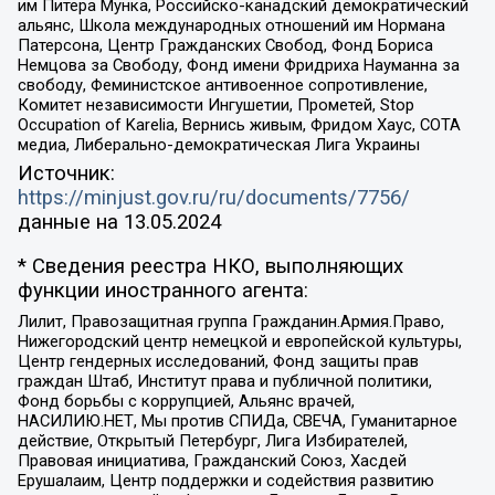
им Питера Мунка, Российско-канадский демократический
альянс, Школа международных отношений им Нормана
Патерсона, Центр Гражданских Свобод, Фонд Бориса
Немцова за Свободу, Фонд имени Фридриха Науманна за
свободу, Феминистское антивоенное сопротивление,
Комитет независимости Ингушетии, Прометей, Stop
Occupation of Karelia, Вернись живым, Фридом Хаус, СОТА
медиа, Либерально-демократическая Лига Украины
Источник:
https://minjust.gov.ru/ru/documents/7756/
данные на
13.05.2024
* Сведения реестра НКО, выполняющих
функции иностранного агента:
Лилит, Правозащитная группа Гражданин.Армия.Право,
Нижегородский центр немецкой и европейской культуры,
Центр гендерных исследований, Фонд защиты прав
граждан Штаб, Институт права и публичной политики,
Фонд борьбы с коррупцией, Альянс врачей,
НАСИЛИЮ.НЕТ, Мы против СПИДа, СВЕЧА, Гуманитарное
действие, Открытый Петербург, Лига Избирателей,
Правовая инициатива, Гражданский Союз, Хасдей
Ерушалаим, Центр поддержки и содействия развитию