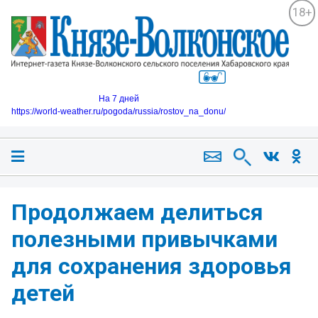
18+
На 7 дней
https://world-weather.ru/pogoda/russia/rostov_na_donu/
Продолжаем делиться
полезными привычками
для сохранения здоровья
детей