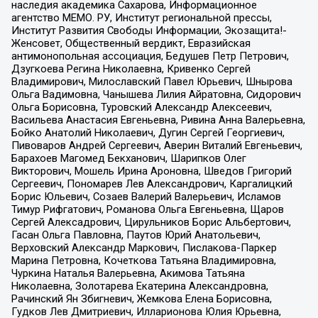
наследия академика Сахарова, Информационное
агентство МЕМО. РУ, Институт региональной прессы,
Институт Развития Свободы Информации, Экозащита!-
Женсовет, Общественный вердикт, Евразийская
антимонопольная ассоциация, Бедушев Петр Петрович,
Дзугкоева Регина Николаевна, Кривенко Сергей
Владимирович, Милославский Павел Юрьевич, Шнырова
Ольга Вадимовна, Чанышева Лилия Айратовна, Сидорович
Ольга Борисовна, Туровский Александр Алексеевич,
Васильева Анастасия Евгеньевна, Ривина Анна Валерьевна,
Бойко Анатолий Николаевич, Дугин Сергей Георгиевич,
Пивоваров Андрей Сергеевич, Аверин Виталий Евгеньевич,
Барахоев Магомед Бекханович, Шарипков Олег
Викторович, Мошель Ирина Ароновна, Шведов Григорий
Сергеевич, Пономарев Лев Александрович, Каргалицкий
Борис Юльевич, Созаев Валерий Валерьевич, Исламов
Тимур Рифгатович, Романова Ольга Евгеньевна, Щаров
Сергей Алексадрович, Цирульников Борис Альбертович,
Гасан Ольга Павловна, Паутов Юрий Анатольевич,
Верховский Александр Маркович, Пислакова-Паркер
Марина Петровна, Кочеткова Татьяна Владимировна,
Чуркина Наталья Валерьевна, Акимова Татьяна
Николаевна, Золотарева Екатерина Александровна,
Рачинский Ян Збигневич, Жемкова Елена Борисовна,
Гудков Лев Дмитриевич, Илларионова Юлия Юрьевна,