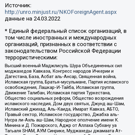
Источник:
http://unro.minjust.ru/NKOForeignAgent.aspx
данные на
24.03.2022
* Единый федеральный список организаций, в
том числе иностранных и международных
организаций, признанных в соответствии с
законодательством Российской Федерации
террористическими:
Высший военный Маджлисуль Шура Объединенных сил
моджахедов Кавказа, Конгресс народов Ичкерии и
Дагестана, База, Асбат аль-Ансар, Священная война,
Исламская группа, Братья-мусульмане, Партия исламского
освобождения, Лашкар-И-Тайба, Исламская группа,
Движение Талибан, Исламская партия Туркестана,
Общество социальных реформ, Общество возрождения
исламского наследия, Дом двух святых, Джунд аш-Шам,
Исламский джихад, Аль-Каида, Имарат Кавказ, АБТО,
Правый сектор, Исламское государство, Джабха аль-
Нусра ли-Ахль аш-Шам, Народное ополчение имени К.
Минина и Д. Пожарского, Аджр от Аллаха Субхану уа
Тагьаля SHAM, АУМ Синрике, Муджахеды джамаата Ат-