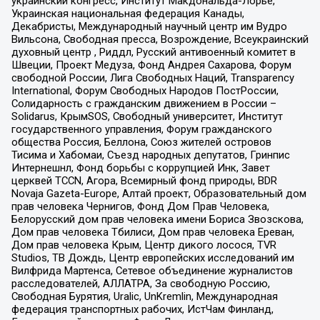
украинский конгресс, Институт Макдональда-Лорье,
Украинская национальная федерация Канады,
Декабристы, Международный научный центр им Вудро
Вильсона, Свободная пресса, Возрождение, Всеукраинский
духовный центр , Риддл, Русский антивоенный комитет в
Швеции, Проект Медуза, Фонд Андрея Сахарова, Форум
свободной России, Лига Свободных Наций, Transparеncy
International, Форум Свободных Народов ПостРоссии,
Солидарность с гражданским движением в России –
Solidarus, КрымSOS, Свободный университет, Институт
государственного управления, Форум гражданского
общества Россия, Беллона, Союз жителей островов
Тисима и Хабомаи, Съезд народных депутатов, Гринпис
Интернешнл, Фонд борьбы с коррупцией Инк, Завет
церквей TCCN, Агора, Всемирный фонд природы, BDR
Novaja Gazeta-Europe, Алтай проект, Образовательный дом
прав человека Чернигов, Фонд Дом Прав Человека,
Белорусский дом прав человека имени Бориса Звозскова,
Дом прав человека Тбилиси, Дом прав человека Ереван,
Дом прав человека Крым, Центр дикого лосося, TVR
Studios, ТВ Дождь, Центр европейских исследований им
Вилфрида Мартенса, Сетевое объединение журналистов
расследователей, АЛЛАТРА, За свободную Россию,
Свободная Бурятия, Uralic, UnKremlin, Международная
федерация транспортных рабочих, ИстЧам Финланд,