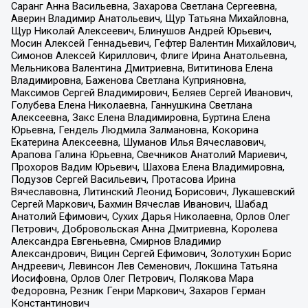
Саранг Анна Васильевна, Захарова Светлана Сергеевна,
Аверин Владимир Анатольевич, Щур Татьяна Михайловна,
Щур Николай Алексеевич, Блинушов Андрей Юрьевич,
Мосин Алексей Геннадьевич, Гефтер Валентин Михайлович,
Симонов Алексей Кириллович, Флиге Ирина Анатольевна,
Мельникова Валентина Дмитриевна, Вититинова Елена
Владимировна, Баженова Светлана Куприяновна,
Максимов Сергей Владимирович, Беляев Сергей Иванович,
Голубева Елена Николаевна, Ганнушкина Светлана
Алексеевна, Закс Елена Владимировна, Буртина Елена
Юрьевна, Гендель Людмила Залмановна, Кокорина
Екатерина Алексеевна, Шуманов Илья Вячеславович,
Арапова Галина Юрьевна, Свечников Анатолий Мариевич,
Прохоров Вадим Юрьевич, Шахова Елена Владимировна,
Подузов Сергей Васильевич, Протасова Ирина
Вячеславовна, Литинский Леонид Борисович, Лукашевский
Сергей Маркович, Бахмин Вячеслав Иванович, Шабад
Анатолий Ефимович, Сухих Дарья Николаевна, Орлов Олег
Петрович, Добровольская Анна Дмитриевна, Королева
Александра Евгеньевна, Смирнов Владимир
Александрович, Вицин Сергей Ефимович, Золотухин Борис
Андреевич, Левинсон Лев Семенович, Локшина Татьяна
Иосифовна, Орлов Олег Петрович, Полякова Мара
Федоровна, Резник Генри Маркович, Захаров Герман
Константинович