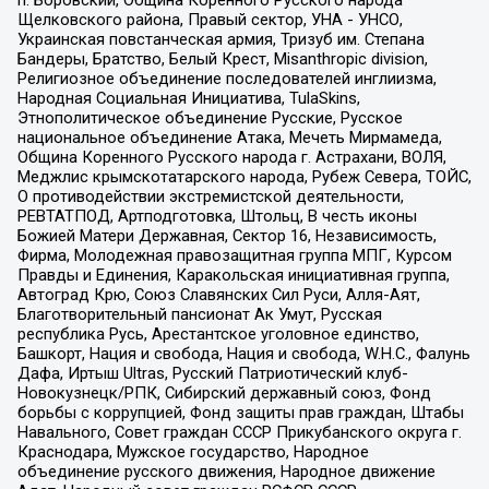
Щелковского района, Правый сектор, УНА - УНСО,
Украинская повстанческая армия, Тризуб им. Степана
Бандеры, Братство, Белый Крест, Misanthropic division,
Религиозное объединение последователей инглиизма,
Народная Социальная Инициатива, TulaSkins,
Этнополитическое объединение Русские, Русское
национальное объединение Атака, Мечеть Мирмамеда,
Община Коренного Русского народа г. Астрахани, ВОЛЯ,
Меджлис крымскотатарского народа, Рубеж Севера, ТОЙС,
О противодействии экстремистской деятельности,
РЕВТАТПОД, Артподготовка, Штольц, В честь иконы
Божией Матери Державная, Сектор 16, Независимость,
Фирма, Молодежная правозащитная группа МПГ, Курсом
Правды и Единения, Каракольская инициативная группа,
Автоград Крю, Союз Славянских Сил Руси, Алля-Аят,
Благотворительный пансионат Ак Умут, Русская
республика Русь, Арестантское уголовное единство,
Башкорт, Нация и свобода, Нация и свобода, W.H.С., Фалунь
Дафа, Иртыш Ultras, Русский Патриотический клуб-
Новокузнецк/РПК, Сибирский державный союз, Фонд
борьбы с коррупцией, Фонд защиты прав граждан, Штабы
Навального, Совет граждан СССР Прикубанского округа г.
Краснодара, Мужское государство, Народное
объединение русского движения, Народное движение