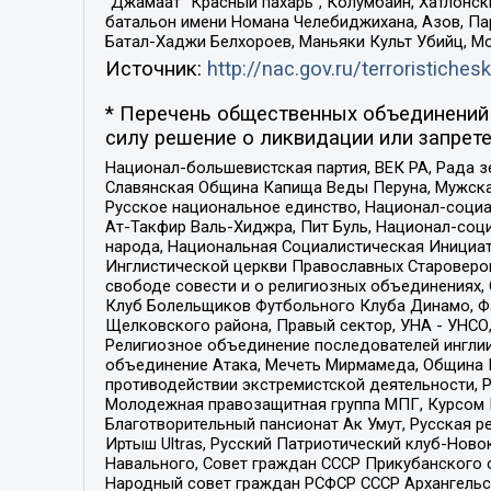
“Джамаат “Красный пахарь”, Колумбайн, Хатлонск
батальон имени Номана Челебиджихана, Азов, Па
Батал-Хаджи Белхороев, Маньяки Культ Убийц, М
Источник:
http://nac.gov.ru/terroristichesk
* Перечень общественных объединений 
силу решение о ликвидации или запрете
Национал-большевистская партия, ВЕК РА, Рада 
Славянская Община Капища Веды Перуна, Мужская
Русское национальное единство, Национал-социа
Ат-Такфир Валь-Хиджра, Пит Буль, Национал-соц
народа, Национальная Социалистическая Инициат
Инглистической церкви Православных Староверов
свободе совести и о религиозных объединениях,
Клуб Болельщиков Футбольного Клуба Динамо, Фа
Щелковского района, Правый сектор, УНА - УНСО, У
Религиозное объединение последователей инглии
объединение Атака, Мечеть Мирмамеда, Община К
противодействии экстремистской деятельности, 
Молодежная правозащитная группа МПГ, Курсом П
Благотворительный пансионат Ак Умут, Русская ре
Иртыш Ultras, Русский Патриотический клуб-Нов
Навального, Совет граждан СССР Прикубанского 
Народный совет граждан РСФСР СССР Архангельск