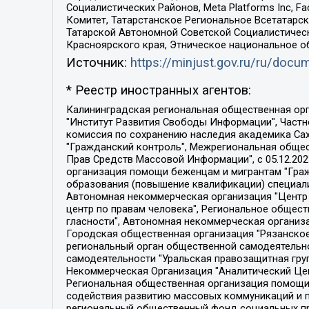
Социалистических Районов, Meta Platforms Inc, 
Комитет, Татарстанское Региональное Всетатар
Татарской Автономной Советской Социалистическ
Красноярского края, Этническое национальное о
Источник:
https://minjust.gov.ru/ru/doc
* Реестр иностранных агентов:
Калининградская региональная общественная организация "Экозащита!-Женсовет", Фонд содействия защите прав и свобод граждан "Общественный вердикт", Фонд "Институт Развития Свободы Информации", Частное учреждение "Информационное агентство МЕМО. РУ", Региональная общественная организация "Общественная комиссия по сохранению наследия академика Сахарова", Фонд поддержки свободы прессы, Санкт-Петербургская общественная правозащитная организация "Гражданский контроль", Межрегиональная общественная организация "Информационно-просветительский центр "Мемориал", Региональный Фонд "Центр Защиты Прав Средств Массовой Информации", с 05.12.2023 Фонд "Центр Защиты Прав Средств массовой информации", Региональная общественная благотворительная организация помощи беженцам и мигрантам "Гражданское содействие", Негосударственное образовательное учреждение дополнительного профессионального образования (повышение квалификации) специалистов "АКАДЕМИЯ ПО ПРАВАМ ЧЕЛОВЕКА", Свердловская региональная общественная организация "Сутяжник", Автономная некоммерческая организация "Центр независимых социологических исследований", Союз общественных объединений "Российский исследовательский центр по правам человека", Региональное общественное учреждение научно-информационный центр "МЕМОРИАЛ", Некоммерческая организация "Фонд защиты гласности", Автономная некоммерческая организация "Институт прав человека", Городская общественная организация "Екатеринбургское общество "МЕМОРИАЛ", Городская общественная организация "Рязанское историко-просветительское и правозащитное общество "Мемориал" (Рязанский Мемориал), Челябинский региональный орган общественной самодеятельности – женское общественное объединение "Женщины Евразии", Челябинский региональный орган общественной самодеятельности "Уральская правозащитная группа", Фонд содействия защите здоровья и социальной справедливости имени Андрея Рылькова, Автономная Некоммерческая Организация "Аналитический Центр Юрия Левады", Автономная некоммерческая организация социальной поддержки населения "Проект Апрель", Региональная общественная организация помощи женщинам и детям, находящимся в кризисной ситуации "Информационно-методический центр "Анна", Фонд содействия развитию массовых коммуникаций и правовому просвещению "Так-так-Так", Фонд содействия устойчивому развитию "Серебряная тайга", Свердловский региональный общественный фонд социальных проектов "Новое время", "Idel.Реалии", Кавказ.Реалии, Крым.Реалии, Телеканал Настоящее Время, Татаро-башкирская служба Радио Свобода (Azatliq Radiosi), Радио Свободная Европа/Радио Свобода (PCE/PC), "Сибирь.Реалии", "Фактограф", Благотворительный фонд помощи осужденным и их семьям, Автономная некоммерческая организация "Институт глобализации и социальных движений", Фонд "В защиту прав заключенных", Частное учреждение "Центр поддержки и содействия развитию средств массовой информации", Пензенский региональный общественный благотворительный фонд "Гражданский союз", "Север.Реалии", Некоммерческая организация Фонд "Правовая инициатива", 