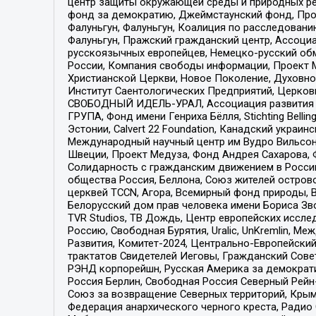
центр защиты окружающей среды и природных ресу
фонд за демократию, Джеймстаунский фонд, Прож
Фалуньгун, Фалуньгун, Коалиция по расследован
Фалуньгун, Пражский гражданский центр, Ассоци
русскоязычных европейцев, Немецко-русский об
России, Компания свободы информации, Проект М
Христианской Церкви, Новое Поколение, Духовн
Институт Саентологических Предприятий, Церков
СВОБОДНЫЙ ИДЕЛЬ-УРАЛ, Ассоциация развития ж
ГРУПА, Фонд имени Генриха Бёлля, Stichting Bellin
Эстонии, Calvert 22 Foundation, Канадский укра
Международный научный центр им Вудро Вильсона
Швеции, Проект Медуза, Фонд Андрея Сахарова, Ф
Солидарность с гражданским движением в России 
общества Россия, Беллона, Союз жителей острово
церквей TCCN, Агора, Всемирный фонд природы, B
Белорусский дом прав человека имени Бориса Зво
TVR Studios, ТВ Дождь, Центр европейских иссл
Россию, Свободная Бурятия, Uralic, UnKremlin, 
Развития, Комитет-2024, Центрально-Европейски
трактатов Свидетелей Иеговы, Гражданский Совет
РЭНД корпорейшн, Русская Америка за демократи
Россия Берлин, Свободная Россия Северный Рейн-В
Союз за возвращение Северных территорий, Крымско
Федерация анархического черного креста, Радио