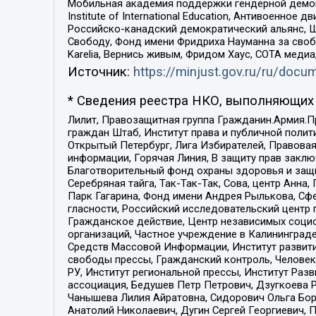
Мобильная академия поддержки гендерной демократи
Institute of International Education, Антивоенн
Российско-канадский демократический альянс, 
Свободу, Фонд имени Фридриха Науманна за свобо
Karelia, Вернись живым, Фридом Хаус, СОТА меди
Источник:
https://minjust.gov.ru/ru/doc
* Сведения реестра НКО, выполняющих 
Лилит, Правозащитная группа Гражданин.Армия.П
граждан Штаб, Институт права и публичной поли
Открытый Петербург, Лига Избирателей, Правова
информации, Горячая Линия, В защиту прав закл
Благотворительный фонд охраны здоровья и защи
Серебряная тайга, Так-Так-Так, Сова, центр Анн
Парк Гагарина, Фонд имени Андрея Рылькова, Сф
гласности, Российский исследовательский центр 
Гражданское действие, Центр независимых соци
организаций, Частное учреждение в Калининград
Средств Массовой Информации, Институт развити
свободы прессы, Гражданский контроль, Человек
РУ, Институт региональной прессы, Институт Ра
ассоциация, Бедушев Петр Петрович, Дзугкоева 
Чанышева Лилия Айратовна, Сидорович Ольга Бори
Анатолий Николаевич, Дугин Сергей Георгиевич, 