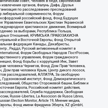
нтический совет, Человек в беде, Европейский
 извлечения органов, Фалунь Дафа, Друзья
рганизация по расследованию преследований
тр либеральной современности, Форум
 Оксфордский российский фонд, Фонд Будущее
е Управление Евангельских Христиан Украинской
еждународное христианское движение, Всемирный
людению за выборами, Республика Польша,
народных Отношений, КРИМСЬКА ПРАВОЗАХИСНА
ы Центральной и Восточной Европы, Фонд Открытой
иональная федерация Канады, Декабристы,
тр , Риддл, Русский антивоенный комитет в
nternational, Форум Свободных Народов ПостРоссии,
дарственного управления, Форум гражданского
рнешнл, Фонд борьбы с коррупцией Инк, Завет
прав человека Чернигов, Фонд Дом Прав Человека,
н, Дом прав человека Крым, Центр дикого лосося,
стов расследователей, АЛЛАТРА, За свободную
д, Гудзоновский институт, Фонд Демократического
сследований, Общество Сторожевой башни, Библии и
сточная Европа, Российский комитет действия,
-расследователей, Служба поддержки, Свободная
 Russie-Libertes, La Asocicion de Rusos Libres,
an Election Monitor, Article 19, Мнение медиа,
Европы, Фонд имени Фридриха Эберта, XZ gGmbH,