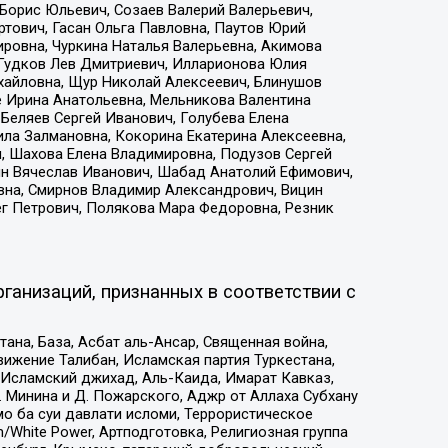
Борис Юльевич, Созаев Валерий Валерьевич,
тович, Гасан Ольга Павловна, Паутов Юрий
ровна, Чуркина Наталья Валерьевна, Акимова
 Гудков Лев Дмитриевич, Илларионова Юлия
ихайловна, Щур Николай Алексеевич, Блинушов
е Ирина Анатольевна, Мельникова Валентина
Беляев Сергей Иванович, Голубева Елена
ила Залмановна, Кокорина Екатерина Алексеевна,
, Шахова Елена Владимировна, Подузов Сергей
ин Вячеслав Иванович, Шабад Анатолий Ефимович,
вна, Смирнов Владимир Александрович, Вицин
ег Петрович, Полякова Мара Федоровна, Резник
ганизаций, признанных в соответствии с
на, База, Асбат аль-Ансар, Священная война,
ижение Талибан, Исламская партия Туркестана,
Исламский джихад, Аль-Каида, Имарат Кавказ,
 Минина и Д. Пожарского, Аджр от Аллаха Субхану
о ба суи давлати исломи, Террористическое
/White Power, Артподготовка, Религиозная группа