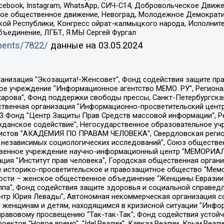
Facebook, Instagram, WhatsApp, СИЧ-С14, Добровольческое Движ
ское общественное движение, Невоград, Молодежное Демократ
ой Республики, Конгресс ойрат-калмыцкого народа, Исполнит
бъединение, ЛГБТ, Я.МЫ Сергей Фургал
uments/7822/
данные на
03.05.2024
Общество с ограниченной ответственностью "Радио Свободная Европа/Радио Свобода", Чешское информационное агентство "MEDIUM-ORIENT", Красноярская региональная общественная организация "Мы против СПИДа", Камалягин Денис Николаевич, Маркелов Сергей Евгеньевич, Пономарев Лев Александрович, Савицкая Людмила Алексеевна, Автономная некоммерческая организация "Центр по работе с проблемой насилия "НАСИЛИЮ.НЕТ", Межрегиональный профессиональный союз работников здравоохранения "Альянс врачей", Юридическое лицо, зарегистрированное в Латвийской Республике, SIA "Medusa Project" (регистрационный номер 40103797863, дата регистрации 10.06.2014), Некоммерческая организация "Фонд по борьбе с коррупцией", Автономная некоммерческая организация "Институт права и публичной политики", Баданин Роман Сергеевич, Гликин Максим Александрович, Железнова Мария Михайловна, Лукьянова Юлия Сергеевна, Маетная Елизавета Витальевна, Маняхин Петр Борисович, Чуракова Ольга Владимировна, Ярош Юлия Петровна, Юридическое лицо "The Insider SIA", зарегистрированное в Риге, Латвийская Республика (дата регистрации 26.06.2015), являющееся администратором доменного имени интернет-издания "The Insider SIA", https://theins.ru, Постернак Алексей Евгеньевич, Рубин Михаил Аркадьевич, Анин Роман Александрович, Юридическое лицо Istories fonds, зарегистрированное в Латвийской Республике (регистрационный номер 50008295751, дата регистрации 24.02.2020), Великовский Дмитрий Александрович, Долинина Ирина Николаевна, Мароховская Алеся Алексеевна, Шлейнов Роман Юрьевич, Шмагун Олеся Валентиновна, Общество с ограниченной ответственностью "Альтаир 2021", Общество с ограниченной ответственностью "Вега 2021", Общество с ограниченной ответственностью "Главный редактор 2021", Общество с ограниченной ответственностью "Ромашки монолит", Важенков Артем Валерьевич, Ивановская областная общественная организация "Центр гендерных исследований", Гурман Юрий Альбертович, Медиапроект "ОВД-Инфо", Егоров Владимир Владимирович, Жилинский Владимир Александрович, Общество с ограниченной ответственностью "ЗП", Иванова София Юрьевна, Карезина Инна Павловна, Кильтау Екатерина Викторовна, Петров Алексей Викторович, Пискунов Сергей Евгеньевич, Смирнов Сергей Сергеевич, Тихонов Михаил Сергеевич, Общество с ограниченной ответственностью "ЖУРНАЛИСТ-ИНОСТРАННЫЙ АГЕНТ", Арапова Галина Юрьевна, Вольтская Татьяна Анатольевна, Американская компания "Mason G.E.S. Anonymous Foundation" (США), являющаяся владельцем интернет-издания https://mnews.world/, Компания "Stichting Bellingcat", зарегистрированная в Нидерландах (дата регистрации 11.07.2018), Захаров Андрей Вячеславович, Клепиковская Екатерина Дмитриевна, Общество с ограниченной ответственностью "МЕМО", Перл Роман Александрович, Симонов Евгений Алексеевич, Соловьева Елена Анатольевна, Сотников Даниил Владимирович, Сурначева Елизавета Дмитриевна, Автономная некоммерческая организация по защите прав человека и информированию населения "Якутия – Наше Мнение", Общество с ограниченной ответственностью "Москоу диджитал медиа", с 26.01.2023 Общество с ограниченной ответственностью "Чайка Белые сады", Ветошкина Валерия Валерьевна, Заговора Максим Александрович, Межрегиональное общественное движение "Российская ЛГБТ - сеть", Оленичев Максим Владимирович, Павлов Иван Юрьевич, Скворцова Елена Сергеевна, Общество с ограниченной ответственностью "Как бы инагент", Кочетков Игорь Викторович, Общество с ограниченной ответственностью "Честные выборы", Еланчик Олег Александрович, Общество с ограниченной ответственностью "Нобелевский призыв", Гималова Регина Эмилевна, Григорьев Андрей Валерьевич, Григорьева Алина Александровна, Ассоциация по содействию защите прав призывников, альтернативнослужащих и военнослужащих "Правозащитная группа "Гражданин.Армия.Право", Хисамова Регина Фаритовна, Автономная некоммерческая организация по реализа