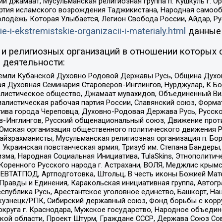
ий джамаат, Мусульманская религиозная группа п. Кушкуль г. 
ртия исламского возрождения Таджикистана, Народная самооб
олодёжь Которая Улыбается, Легион Свобода России, Айдар, Р
ie-i-ekstremistskie-organizacii-i-materialy.html
данные
и религиозных организаций в отношении которых 
 деятельности:
земли Кубанской Духовно Родовой Державы Русь, Община Духо
 Духовная Семинария Староверов-Инглингов, Нурджулар, К Бо
листическое общество, Джамаат мувахидов, Объединенный Вил
иалистическая рабочая партия России, Славянский союз, Форма
ива города Череповца, Духовно-Родовая Держава Русь, Русск
-Инглингов, Русский общенациональный союз, Движение против
 Омская организация общественного политического движения Р
йзрахманисты, Мусульманская религиозная организация п. Бо
краинская повстанческая армия, Тризуб им. Степана Бандеры, Бр
зма, Народная Социальная Инициатива, TulaSkins, Этнополитич
оренного Русского народа г. Астрахани, ВОЛЯ, Меджлис крымс
РЕВТАТПОД, Артподготовка, Штольц, В честь иконы Божией Мате
равды и Единения, Каракольская инициативная группа, Автогра
спублика Русь, Арестантское уголовное единство, Башкорт, Наци
окузнецк/РПК, Сибирский державный союз, Фонд борьбы с кор
округа г. Краснодара, Мужское государство, Народное объедин
ой области, Проект Штурм, Граждане СССР, Держава Союз Сов