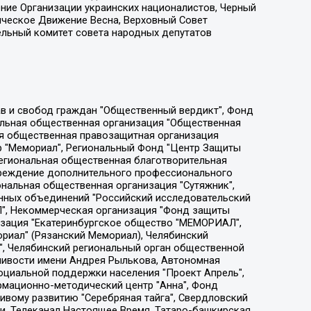
ение Организации украинских националистов, Черный
ическое Движение Весна, Верховный Совет
ельный комитет совета народных депутатов
ции социально-правовых программ "Лилит", Дальневосточное общественное движение "Маяк", Санкт-Петербургская ЛГБТ-инициативная группа "Выход", Инициативная группа ЛГБТ+ "Реверс", Алексеев Андрей Викторович, Бекбулатова Таисия Львовна, Беляев Иван Михайлович, Владыкина Елена Сергеевна, Гельман Марат Александрович, Никульшина Вероника Юрьевна, Толоконникова Надежда Андреевна, Шендерович Виктор Анатольевич, Общество с ограниченной ответственностью "Данное сообщение", Общество с ограниченной ответственностью Издательский дом "Новая глава", Айнбиндер Александра Александровна, Московский комьюнити-центр для ЛГБТ+инициатив, Благотворительный фонд развития филантропии, Deutsche Welle (Германия, Kurt-Schumacher-Strasse 3, 53113 Bonn), Борзунова Мария Михайловна, Воробьев Виктор Викторович, Голубева Анна Львовна, Константинова Алла Михайловна, Малкова Ирина Владимировна, Мурадов Мурад Абдулгалимович, Осетинская Елизавета Николаевна, Понасенков Евгений Николаевич, Ганапольский Матвей Юрьевич, Киселев Евгений Алексеевич, Борухович Ирина Григорьевна, Дремин Иван Тимофеевич, Дубровский Дмитрий Викторович, Красноярская региональная общественная организация поддержки и развития альтернативных образовательных технологий и межкультурных коммуникаций "ИНТЕРРА", Маяковская Екатерина Алексеевна, Фейгин Марк Захарович, Филимонов Андрей Викторович, Дзугкоева Регина Николаевна, Доброхотов Роман Александрович, Дудь Юрий Александрович, Елкин Сергей Владимирович, Кругликов Кирилл Игоревич, Сабунаева Мария Леонидовна, Семенов Алексей Владимирович, Шаинян Карен Багратович, Шульман Екатерина Михайловна, Асафьев Артур Валерьевич, Вахштайн Виктор Семенович, Венедиктов Алексей Алексеевич, Лушникова Екатерина Евгеньевна, Волков Леонид Михайлович, Невзоров Александр Глебович, Пархоменко Сергей Борисович, Сироткин Ярослав Николаевич, Кара-Мурза Владимир Владимирович, Баранова Наталья Владимировна, Гозман Леонид Яковлевич, Кагарлицкий Борис Юльевич, Климарев Михаил Валерьевич, Милов Владимир Станиславович, Автономная некоммерческая организация Краснодарский центр современного искусства "Типография", Моргенштерн Алишер Тагирович, Соболь Любовь Эдуардовна, Общество с ограниченной ответственностью "ЛИЗА НОРМ", Каспаров Гарри Кимович, Ходорковский Михаил Борисович, Общество с ограниченной ответственностью "Апрельские тезисы", Данилович Ирина Брониславовна, Кашин Олег Владимирович, Петров Николай Владимирович, Пивоваров Алексей Владимирович, Соколов Михаил Владимирович, Цветкова Юлия Владимировна, Чичваркин Евгений Александрович, Комитет против пыток/Команда против пыток, Общество с ограниченной ответственностью "Первый научный", Общество с ограниченной ответственностью "Вертолет и ко", Белоцерковская Вероника Борисовна, Кац Максим Евгеньевич, Лазарева Татьяна Юрьевна, Шаведдинов Руслан Табризович, Яшин Илья Валерьевич, Общество с ограниченной ответственностью "Иноагент ААВ", Алешковский Дмитрий Петрович, Альбац Евгения Марковна, Быков Дмитрий Львович, Галямина Юлия Евгеньевна, Лойко Сергей Леонидович, Мартынов Кирилл Константинович, Медведев Сергей Александрович, Крашенинников Федор Геннадиевич, Гордеева Катерина Вл