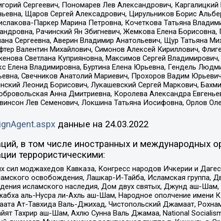
горий Сергеевич, Пономарев Лев Александрович, Каргалицкий 
ньевна, Щаров Сергей Алексадрович, Цирульников Борис Альбер
ислакова-Паркер Марина Петровна, Кочеткова Татьяна Владими
сандровна, Рачинский Ян Збигневич, Жемкова Елена Борисовна,
лана Сергеевна, Аверин Владимир Анатольевич, Щур Татьяна М
фтер Валентин Михайлович, Симонов Алексей Кириллович, Флиг
женова Светлана Куприяновна, Максимов Сергей Владимирович, 
кс Елена Владимировна, Буртина Елена Юрьевна, Гендель Людм
евна, Свечников Анатолий Мариевич, Прохоров Вадим Юрьевич
инский Леонид Борисович, Лукашевский Сергей Маркович, Бахм
Добровольская Анна Дмитриевна, Королева Александра Евгенье
евинсон Лев Семенович, Локшина Татьяна Иосифовна, Орлов Ол
ignAgent.aspx
данные на
24.03.2022
ций, в том числе иностранных и международных ор
ции террористическими:
ил моджахедов Кавказа, Конгресс народов Ичкерии и Дагеста
ламского освобождения, Лашкар-И-Тайба, Исламская группа, Дв
ения исламского наследия, Дом двух святых, Джунд аш-Шам, 
жабха аль-Нусра ли-Ахль аш-Шам, Народное ополчение имени К.
ата Ат-Тавхида Валь-Джихад, Чистопольский Джамаат, Рохнам
ят Тахрир аш-Шам, Ахлю Сунна Валь Джамаа, National Socialism