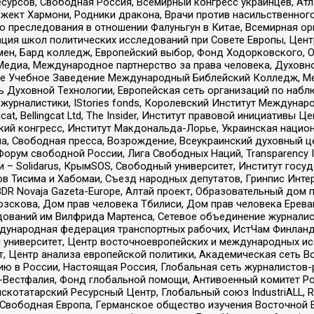
рсов, Свободная Россия, Всемирный конгресс украинцев, Атла
ект Хармони, Родники дракона, Врачи против насильственного
ию преследования в отношении Фалуньгун в Китае, Всемирная о
ация школ политических исследований при Совете Европы, Цен
мен, Бард колледж, Европейский выбор, Фонд Ходорковского,
едиа, Международное партнерство за права человека, Духовно
ое Учебное Заведение Международный Библейский Колледж, М
ь Духовной Технологии, Европейская сеть организаций по наб
урналистики, IStories fonds, Королевский Институт Между
gcat, Bellingcat Ltd, The Insider, Институт правовой инициатив
инский конгресс, Институт Макдональда-Лорье, Украинская нац
, Свободная пресса, Возрождение, Всеукраинский духовный цен
орум свободной России, Лига Свободных Наций, Transparеncy I
– Solidarus, КрымSOS, Свободный университет, Институт госу
в Тисима и Хабомаи, Съезд народных депутатов, Гринпис Инте
DR Novaja Gazeta-Europe, Алтай проект, Образовательный дом 
зскова, Дом прав человека Тбилиси, Дом прав человека Ерева
едований им Вилфрида Мартенса, Сетевое объединение журнали
Международная федерация транспортных рабочих, ИстЧам Финлан
й университет, Центр восточноевропейских и международных и
, Центр анализа европейской политики, Академическая сеть Во
ю в России, Настоящая Россия, Глобальная сеть журналистов
естфалия, Фонд глобальной помощи, Антивоенный комитет России,
татарский Ресурсный Центр, Глобальный союз IndustriALL, Russi
 Свободная Европа, Германское общество изучения Восточной 