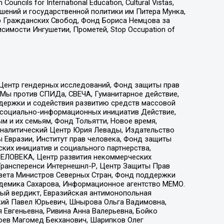
ls for International Education, Cultural Vistas,
ошений и государственной политики им Питера Мунка,
 Гражданских Свобод, Фонд Бориса Немцова за
имости Ингушетии, Прометей, Stop Occupation of
 Центр гендерных исследований, Фонд защиты прав
 Мы против СПИДа, СВЕЧА, Гуманитарное действие,
ддержки и содействия развитию средств массовой
р социально-информационных инициатив Действие,
 и их семьям, Фонд Тольятти, Новое время,
, Аналитический Центр Юрия Левады, Издательство
 Евразии, Институт прав человека, Фонд защиты
ких инициатив и социального партнерства,
ЕЛОВЕКА, Центр развития некоммерческих
 Трансперенси Интернешнл-Р, Центр Защиты Прав
овета Министров Северных Стран, Фонд поддержки
адемика Сахарова, Информационное агентство МЕМО.
ый вердикт, Евразийская антимонопольная
кий Павел Юрьевич, Шнырова Ольга Вадимовна,
 Евгеньевна, Ривина Анна Валерьевна, Бойко
хоев Магомед Бекханович, Шарипков Олег