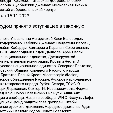
Оренбург, Крымско-татарский добровольческий
орона, Дуббайский джамаат, московская ячейка,
усский добровольческий корпус
 на
16.11.2023
судом принято вступившее в законную
вного Управления Асгардской Веси Беловодья,
годержавию, Таблиги Джамаат, Свидетели Иеговы,
айат Кабарды, Балкарии и Карачая, Союз славян,
т-18, Благородный Орден Дьявола, Армия воли
ое национальное единство, Древнерусской
 нелегальной иммиграции, Кровь и Честь, О
усское национальное единство, Северное Братство,
ровский, Община Коренного Русского народа
атство, Белый Крест, Misanthropic division,
еское объединение Русские, Русское национальное
котатарского народа, Рубеж Севера, ТОЙС, О
ри Державная, Сектор 16, Независимость, Фирма,
д Крю, Союз Славянских Сил Руси, Алля-Аят,
я и свобода, Нация и свобода, W.H.С., Фалунь Дафа,
рупцией, Фонд защиты прав граждан, Штабы
ение русского движения, Народное движение Адат,
етских Светлых Родов, Совет Советских