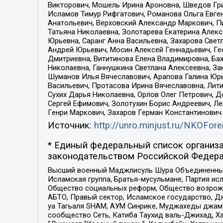
Викторович, Мошель Ирина Ароновна, Шведов Гри
Исламов Тимур Рифгатович, Романова Ольга Евге
Анатольевич, Верховский Александр Маркович, П
Татьяна Николаевна, Золотарева Екатерина Алек
Юрьевна, Саранг Анна Васильевна, Захарова Свет
Андрей Юрьевич, Мосин Алексей Геннадьевич, Ге
Дмитриевна, Вититинова Елена Владимировна, Ба
Николаевна, Ганнушкина Светлана Алексеевна, За
Шуманов Илья Вячеславович, Арапова Галина Юрь
Васильевич, Протасова Ирина Вячеславовна, Лит
Сухих Дарья Николаевна, Орлов Олег Петрович, 
Сергей Ефимович, Золотухин Борис Андреевич, Л
Генри Маркович, Захаров Герман Константинович
Источник:
http://unro.minjust.ru/NKOFore
* Единый федеральный список организа
законодательством Российской Федера
Высший военный Маджлисуль Шура Объединенных с
Исламская группа, Братья-мусульмане, Партия ис
Общество социальных реформ, Общество возрожд
АБТО, Правый сектор, Исламское государство, Д
уа Тагьаля SHAM, АУМ Синрике, Муджахеды джама
сообщество Сеть, Катиба Таухид валь-Джихад, Хай