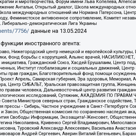
и и миротворчества, Форум имени Льва Копелева, American Counci
ое движение Антальи, Открытый диалог, Школа международных отн
Школа международных отношений им Нормана Патерсона, Центр
ду, Феминистское антивоенное сопротивление, Комитет независ
а, Либерально-демократическая Лига Украины
uments/7756/
данные на
13.05.2024
функции иностранного агента:
раво, Нижегородский центр немецкой и европейской культуры,
тики, Фонд борьбы с коррупцией, Альянс врачей, НАСИЛИЮ.НЕТ,
я инициатива, Гражданский Союз, Хасдей Ерушалаим, Центр по
юченных, Институт глобализации и социальных движений, Цент
ты прав граждан, Благотворительный фонд помощи осужденным
а, Проект Апрель, Самарская губерния, Эра здоровья, Мемориал
ера, Центр СИБАЛЬТ, Уральская правозащитная группа, Женщины
по правам человека, Дальневосточный центр развития гражданс
ологических исследований, Сутяжник, АКАДЕМИЯ ПО ПРАВАМ Ч
е Совета Министров северных стран, Гражданское содействие,
я прессы - Сибирь, Частное учреждение в Санкт-Петербурге С
 и Закон, Общественная комиссия по сохранению наследия ак
звития Свободы Информации, Экозащита!-Женсовет, Общественн
Регина Николаевна, Кривенко Сергей Владимирович, Милославс
совна, Туровский Александр Алексеевич, Васильева Анастасия
Пивоваров Андрей Сергеевич, Аверин Виталий Евгеньевич, Бара