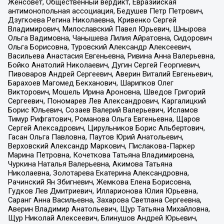
Женсовет, Общественный вердикт, Евразийская
антимонопольная ассоциация, Бедушев Петр Петрович,
Дзугкоева Регина Николаевна, Кривенко Сергей
Владимирович, Милославский Павел Юрьевич, Шнырова
Ольга Вадимовна, Чанышева Лилия Айратовна, Сидорович
Ольга Борисовна, Туровский Александр Алексеевич,
Васильева Анастасия Евгеньевна, Ривина Анна Валерьевна,
Бойко Анатолий Николаевич, Дугин Сергей Георгиевич,
Пивоваров Андрей Сергеевич, Аверин Виталий Евгеньевич,
Барахоев Магомед Бекханович, Шарипков Олег
Викторович, Мошель Ирина Ароновна, Шведов Григорий
Сергеевич, Пономарев Лев Александрович, Каргалицкий
Борис Юльевич, Созаев Валерий Валерьевич, Исламов
Тимур Рифгатович, Романова Ольга Евгеньевна, Щаров
Сергей Алексадрович, Цирульников Борис Альбертович,
Гасан Ольга Павловна, Паутов Юрий Анатольевич,
Верховский Александр Маркович, Пислакова-Паркер
Марина Петровна, Кочеткова Татьяна Владимировна,
Чуркина Наталья Валерьевна, Акимова Татьяна
Николаевна, Золотарева Екатерина Александровна,
Рачинский Ян Збигневич, Жемкова Елена Борисовна,
Гудков Лев Дмитриевич, Илларионова Юлия Юрьевна,
Саранг Анна Васильевна, Захарова Светлана Сергеевна,
Аверин Владимир Анатольевич, Щур Татьяна Михайловна,
Щур Николай Алексеевич, Блинушов Андрей Юрьевич,