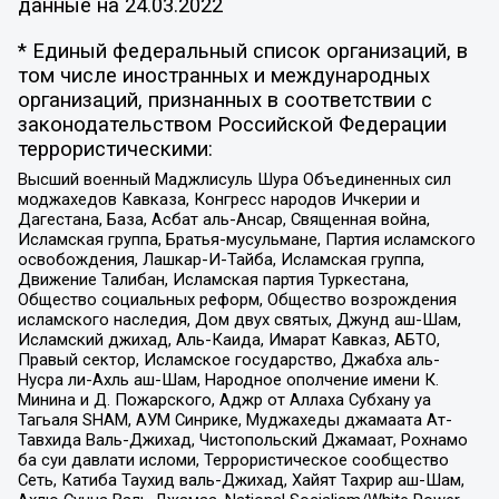
данные на
24.03.2022
* Единый федеральный список организаций, в
том числе иностранных и международных
организаций, признанных в соответствии с
законодательством Российской Федерации
террористическими:
Высший военный Маджлисуль Шура Объединенных сил
моджахедов Кавказа, Конгресс народов Ичкерии и
Дагестана, База, Асбат аль-Ансар, Священная война,
Исламская группа, Братья-мусульмане, Партия исламского
освобождения, Лашкар-И-Тайба, Исламская группа,
Движение Талибан, Исламская партия Туркестана,
Общество социальных реформ, Общество возрождения
исламского наследия, Дом двух святых, Джунд аш-Шам,
Исламский джихад, Аль-Каида, Имарат Кавказ, АБТО,
Правый сектор, Исламское государство, Джабха аль-
Нусра ли-Ахль аш-Шам, Народное ополчение имени К.
Минина и Д. Пожарского, Аджр от Аллаха Субхану уа
Тагьаля SHAM, АУМ Синрике, Муджахеды джамаата Ат-
Тавхида Валь-Джихад, Чистопольский Джамаат, Рохнамо
ба суи давлати исломи, Террористическое сообщество
Сеть, Катиба Таухид валь-Джихад, Хайят Тахрир аш-Шам,