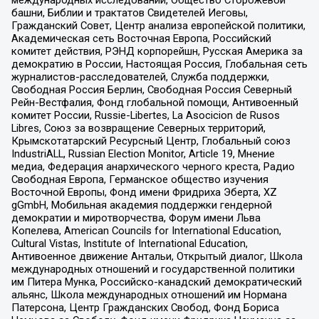
международных исследований, Общество Сторожевой
башни, Библии и трактатов Свидетелей Иеговы,
Гражданский Совет, Центр анализа европейской политики,
Академическая сеть Восточная Европа, Российский
комитет действия, РЭНД корпорейшн, Русская Америка за
демократию в России, Настоящая Россия, Глобальная сеть
журналистов-расследователей, Служба поддержки,
Свободная Россия Берлин, Свободная Россия Северный
Рейн-Вестфалия, Фонд глобальной помощи, Антивоенный
комитет России, Russie-Libertes, La Asocicion de Rusos
Libres, Союз за возвращение Северных территорий,
Крымскотатарский Ресурсный Центр, Глобальный союз
IndustriALL, Russian Election Monitor, Article 19, Мнение
медиа, Федерация анархического черного креста, Радио
Свободная Европа, Германское общество изучения
Восточной Европы, Фонд имени Фридриха Эберта, XZ
gGmbH, Мобильная академия поддержки гендерной
демократии и миротворчества, Форум имени Льва
Копелева, American Councils for International Education,
Cultural Vistas, Institute of International Education,
Антивоенное движение Антальи, Открытый диалог, Школа
международных отношений и государственной политики
им Питера Мунка, Российско-канадский демократический
альянс, Школа международных отношений им Нормана
Патерсона, Центр Гражданских Свобод, Фонд Бориса