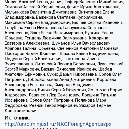
Мосин Алексей Геннадьевич, Гефтер Валентин Михайлович,
Симонов Алексей Кириллович, Флиге Ирина Анатольевна,
Мельникова Валентина Дмитриевна, Вититинова Елена
Владимировна, Баженова Светлана Куприяновна,
Максимов Сергей Владимирович, Беляев Сергей Иванович,
Голубева Елена Николаевна, Ганнушкина Светлана
Алексеевна, Закс Елена Владимировна, Буртина Елена
Юрьевна, Гендель Людмила Залмановна, Кокорина
Екатерина Алексеевна, Шуманов Илья Вячеславович,
Арапова Галина Юрьевна, Свечников Анатолий Мариевич,
Прохоров Вадим Юрьевич, Шахова Елена Владимировна,
Подузов Сергей Васильевич, Протасова Ирина
Вячеславовна, Литинский Леонид Борисович, Лукашевский
Сергей Маркович, Бахмин Вячеслав Иванович, Шабад
Анатолий Ефимович, Сухих Дарья Николаевна, Орлов Олег
Петрович, Добровольская Анна Дмитриевна, Королева
Александра Евгеньевна, Смирнов Владимир
Александрович, Вицин Сергей Ефимович, Золотухин Борис
Андреевич, Левинсон Лев Семенович, Локшина Татьяна
Иосифовна, Орлов Олег Петрович, Полякова Мара
Федоровна, Резник Генри Маркович, Захаров Герман
Константинович
Источник:
http://unro.minjust.ru/NKOForeignAgent.aspx