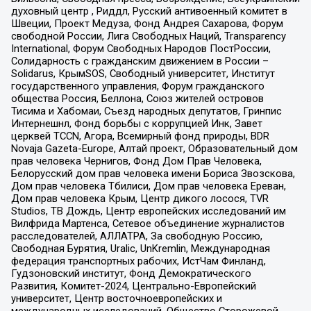
духовный центр , Риддл, Русский антивоенный комитет в
Швеции, Проект Медуза, Фонд Андрея Сахарова, Форум
свободной России, Лига Свободных Наций, Transparеncy
International, Форум Свободных Народов ПостРоссии,
Солидарность с гражданским движением в России –
Solidarus, КрымSOS, Свободный университет, Институт
государственного управления, Форум гражданского
общества Россия, Беллона, Союз жителей островов
Тисима и Хабомаи, Съезд народных депутатов, Гринпис
Интернешнл, Фонд борьбы с коррупцией Инк, Завет
церквей TCCN, Агора, Всемирный фонд природы, BDR
Novaja Gazeta-Europe, Алтай проект, Образовательный дом
прав человека Чернигов, Фонд Дом Прав Человека,
Белорусский дом прав человека имени Бориса Звозскова,
Дом прав человека Тбилиси, Дом прав человека Ереван,
Дом прав человека Крым, Центр дикого лосося, TVR
Studios, ТВ Дождь, Центр европейских исследований им
Вилфрида Мартенса, Сетевое объединение журналистов
расследователей, АЛЛАТРА, За свободную Россию,
Свободная Бурятия, Uralic, UnKremlin, Международная
федерация транспортных рабочих, ИстЧам Финланд,
Гудзоновский институт, Фонд Демократического
Развития, Комитет-2024, Центрально-Европейский
университет, Центр восточноевропейских и