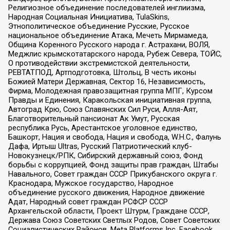
Религиозное объединение последователей инглиизма,
Народная Социальная Инициатива, TulaSkins,
Этнополитическое объединение Русские, Русское
национальное объединение Атака, Мечеть Мирмамеда,
Община Коренного Русского народа г. Астрахани, ВОЛЯ,
Меджлис крымскотатарского народа, Рубеж Севера, ТОЙС,
О противодействии экстремистской деятельности,
РЕВТАТПОД, Артподготовка, Штольц, В честь иконы
Божией Матери Державная, Сектор 16, Независимость,
Фирма, Молодежная правозащитная группа МПГ, Курсом
Правды и Единения, Каракольская инициативная группа,
Автоград Крю, Союз Славянских Сил Руси, Алля-Аят,
Благотворительный пансионат Ак Умут, Русская
республика Русь, Арестантское уголовное единство,
Башкорт, Нация и свобода, Нация и свобода, W.H.С., Фалунь
Дафа, Иртыш Ultras, Русский Патриотический клуб-
Новокузнецк/РПК, Сибирский державный союз, Фонд
борьбы с коррупцией, Фонд защиты прав граждан, Штабы
Навального, Совет граждан СССР Прикубанского округа г.
Краснодара, Мужское государство, Народное
объединение русского движения, Народное движение
Адат, Народный совет граждан РСФСР СССР
Архангельской области, Проект Штурм, Граждане СССР,
Держава Союз Советских Светлых Родов, Совет Советских
Социалистических Районов, Meta Platforms Inc, Facebook,