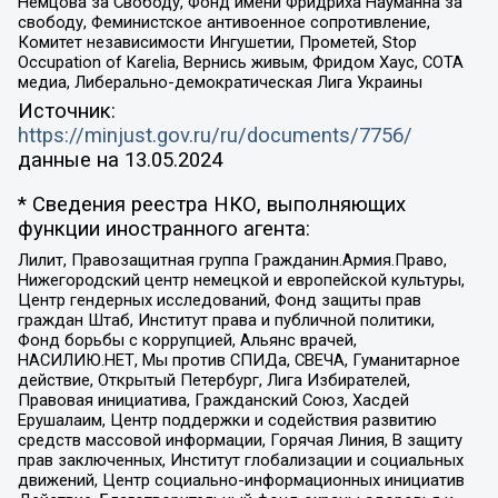
Немцова за Свободу, Фонд имени Фридриха Науманна за
свободу, Феминистское антивоенное сопротивление,
Комитет независимости Ингушетии, Прометей, Stop
Occupation of Karelia, Вернись живым, Фридом Хаус, СОТА
медиа, Либерально-демократическая Лига Украины
Источник:
https://minjust.gov.ru/ru/documents/7756/
данные на
13.05.2024
* Сведения реестра НКО, выполняющих
функции иностранного агента:
Лилит, Правозащитная группа Гражданин.Армия.Право,
Нижегородский центр немецкой и европейской культуры,
Центр гендерных исследований, Фонд защиты прав
граждан Штаб, Институт права и публичной политики,
Фонд борьбы с коррупцией, Альянс врачей,
НАСИЛИЮ.НЕТ, Мы против СПИДа, СВЕЧА, Гуманитарное
действие, Открытый Петербург, Лига Избирателей,
Правовая инициатива, Гражданский Союз, Хасдей
Ерушалаим, Центр поддержки и содействия развитию
средств массовой информации, Горячая Линия, В защиту
прав заключенных, Институт глобализации и социальных
движений, Центр социально-информационных инициатив