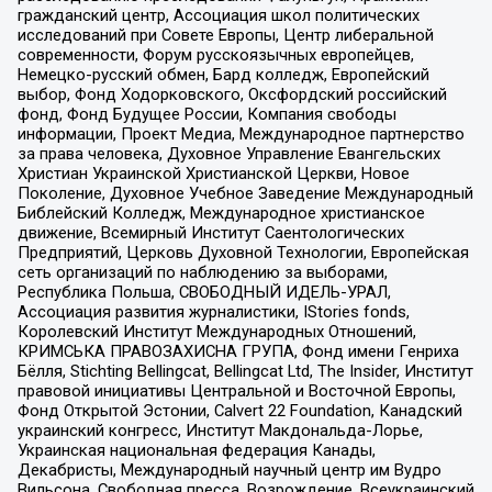
гражданский центр, Ассоциация школ политических
исследований при Совете Европы, Центр либеральной
современности, Форум русскоязычных европейцев,
Немецко-русский обмен, Бард колледж, Европейский
выбор, Фонд Ходорковского, Оксфордский российский
фонд, Фонд Будущее России, Компания свободы
информации, Проект Медиа, Международное партнерство
за права человека, Духовное Управление Евангельских
Христиан Украинской Христианской Церкви, Новое
Поколение, Духовное Учебное Заведение Международный
Библейский Колледж, Международное христианское
движение, Всемирный Институт Саентологических
Предприятий, Церковь Духовной Технологии, Европейская
сеть организаций по наблюдению за выборами,
Республика Польша, СВОБОДНЫЙ ИДЕЛЬ-УРАЛ,
Ассоциация развития журналистики, IStories fonds,
Королевский Институт Международных Отношений,
КРИМСЬКА ПРАВОЗАХИСНА ГРУПА, Фонд имени Генриха
Бёлля, Stichting Bellingcat, Bellingcat Ltd, The Insider, Институт
правовой инициативы Центральной и Восточной Европы,
Фонд Открытой Эстонии, Calvert 22 Foundation, Канадский
украинский конгресс, Институт Макдональда-Лорье,
Украинская национальная федерация Канады,
Декабристы, Международный научный центр им Вудро
Вильсона, Свободная пресса, Возрождение, Всеукраинский