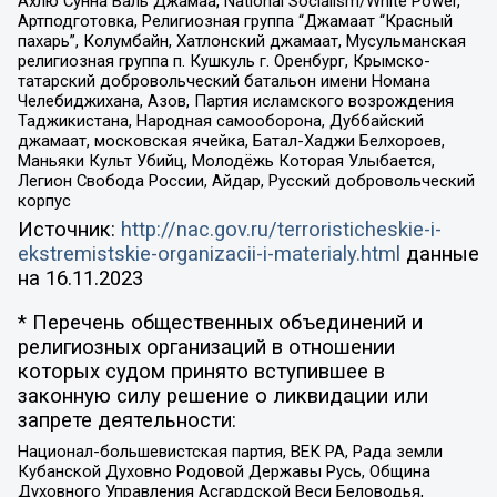
Ахлю Сунна Валь Джамаа, National Socialism/White Power,
Артподготовка, Религиозная группа “Джамаат “Красный
пахарь”, Колумбайн, Хатлонский джамаат, Мусульманская
религиозная группа п. Кушкуль г. Оренбург, Крымско-
татарский добровольческий батальон имени Номана
Челебиджихана, Азов, Партия исламского возрождения
Таджикистана, Народная самооборона, Дуббайский
джамаат, московская ячейка, Батал-Хаджи Белхороев,
Маньяки Культ Убийц, Молодёжь Которая Улыбается,
Легион Свобода России, Айдар, Русский добровольческий
корпус
Источник:
http://nac.gov.ru/terroristicheskie-i-
ekstremistskie-organizacii-i-materialy.html
данные
на
16.11.2023
* Перечень общественных объединений и
религиозных организаций в отношении
которых судом принято вступившее в
законную силу решение о ликвидации или
запрете деятельности:
Национал-большевистская партия, ВЕК РА, Рада земли
Кубанской Духовно Родовой Державы Русь, Община
Духовного Управления Асгардской Веси Беловодья,