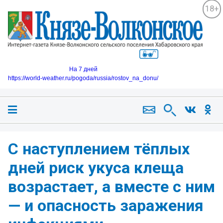
18+
На 7 дней
https://world-weather.ru/pogoda/russia/rostov_na_donu/
С наступлением тёплых
дней риск укуса клеща
возрастает, а вместе с ним
— и опасность заражения