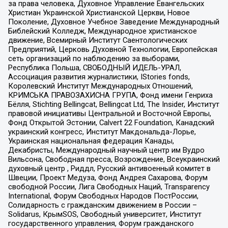
за права человека, Духовное Управление Евангельских
Христиан Украинской Христианской Церкви, Новое
Поколение, Духовное Учебное Заведение Международный
Библейский Колледж, Международное христианское
движение, Всемирный Институт Саентологических
Предприятий, Церковь Духовной Технологии, Европейская
сеть организаций по наблюдению за выборами,
Республика Польша, СВОБОДНЫЙ ИДЕЛЬ-УРАЛ,
Ассоциация развития журналистики, IStories fonds,
Королевский Институт Международных Отношений,
КРИМСЬКА ПРАВОЗАХИСНА ГРУПА, Фонд имени Генриха
Бёлля, Stichting Bellingcat, Bellingcat Ltd, The Insider, Институт
правовой инициативы Центральной и Восточной Европы,
Фонд Открытой Эстонии, Calvert 22 Foundation, Канадский
украинский конгресс, Институт Макдональда-Лорье,
Украинская национальная федерация Канады,
Декабристы, Международный научный центр им Вудро
Вильсона, Свободная пресса, Возрождение, Всеукраинский
духовный центр , Риддл, Русский антивоенный комитет в
Швеции, Проект Медуза, Фонд Андрея Сахарова, Форум
свободной России, Лига Свободных Наций, Transparеncy
International, Форум Свободных Народов ПостРоссии,
Солидарность с гражданским движением в России –
Solidarus, КрымSOS, Свободный университет, Институт
государственного управления, Форум гражданского