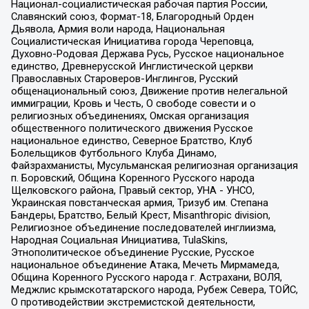
Национал-социалистическая рабочая партия России,
Славянский союз, Формат-18, Благородный Орден
Дьявола, Армия воли народа, Национальная
Социалистическая Инициатива города Череповца,
Духовно-Родовая Держава Русь, Русское национальное
единство, Древнерусской Инглистической церкви
Православных Староверов-Инглингов, Русский
общенациональный союз, Движение против нелегальной
иммиграции, Кровь и Честь, О свободе совести и о
религиозных объединениях, Омская организация
общественного политического движения Русское
национальное единство, Северное Братство, Клуб
Болельщиков Футбольного Клуба Динамо,
Файзрахманисты, Мусульманская религиозная организация
п. Боровский, Община Коренного Русского народа
Щелковского района, Правый сектор, УНА - УНСО,
Украинская повстанческая армия, Тризуб им. Степана
Бандеры, Братство, Белый Крест, Misanthropic division,
Религиозное объединение последователей инглиизма,
Народная Социальная Инициатива, TulaSkins,
Этнополитическое объединение Русские, Русское
национальное объединение Атака, Мечеть Мирмамеда,
Община Коренного Русского народа г. Астрахани, ВОЛЯ,
Меджлис крымскотатарского народа, Рубеж Севера, ТОЙС,
О противодействии экстремистской деятельности,