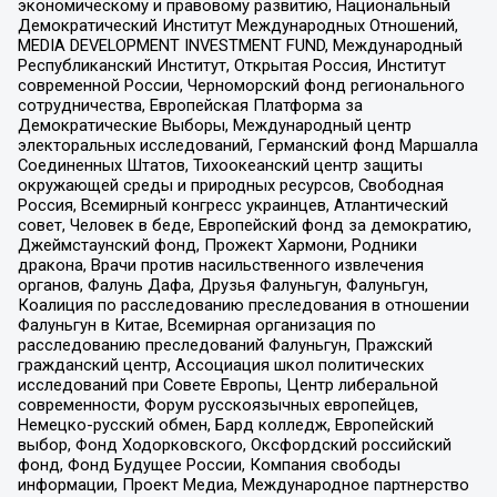
экономическому и правовому развитию, Национальный
Демократический Институт Международных Отношений,
MEDIA DEVELOPMENT INVESTMENT FUND, Международный
Республиканский Институт, Открытая Россия, Институт
современной России, Черноморский фонд регионального
сотрудничества, Европейская Платформа за
Демократические Выборы, Международный центр
электоральных исследований, Германский фонд Маршалла
Соединенных Штатов, Тихоокеанский центр защиты
окружающей среды и природных ресурсов, Свободная
Россия, Всемирный конгресс украинцев, Атлантический
совет, Человек в беде, Европейский фонд за демократию,
Джеймстаунский фонд, Прожект Хармони, Родники
дракона, Врачи против насильственного извлечения
органов, Фалунь Дафа, Друзья Фалуньгун, Фалуньгун,
Коалиция по расследованию преследования в отношении
Фалуньгун в Китае, Всемирная организация по
расследованию преследований Фалуньгун, Пражский
гражданский центр, Ассоциация школ политических
исследований при Совете Европы, Центр либеральной
современности, Форум русскоязычных европейцев,
Немецко-русский обмен, Бард колледж, Европейский
выбор, Фонд Ходорковского, Оксфордский российский
фонд, Фонд Будущее России, Компания свободы
информации, Проект Медиа, Международное партнерство