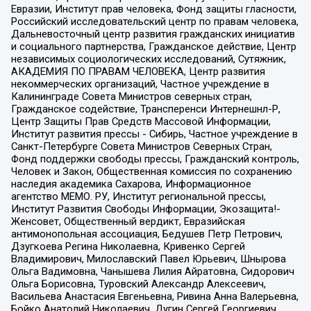
Евразии, Институт прав человека, Фонд защиты гласности,
Российский исследовательский центр по правам человека,
Дальневосточный центр развития гражданских инициатив
и социального партнерства, Гражданское действие, Центр
независимых социологических исследований, Сутяжник,
АКАДЕМИЯ ПО ПРАВАМ ЧЕЛОВЕКА, Центр развития
некоммерческих организаций, Частное учреждение в
Калининграде Совета Министров северных стран,
Гражданское содействие, Трансперенси Интернешнл-Р,
Центр Защиты Прав Средств Массовой Информации,
Институт развития прессы - Сибирь, Частное учреждение в
Санкт-Петербурге Совета Министров Северных Стран,
Фонд поддержки свободы прессы, Гражданский контроль,
Человек и Закон, Общественная комиссия по сохранению
наследия академика Сахарова, Информационное
агентство МЕМО. РУ, Институт региональной прессы,
Институт Развития Свободы Информации, Экозащита!-
Женсовет, Общественный вердикт, Евразийская
антимонопольная ассоциация, Бедушев Петр Петрович,
Дзугкоева Регина Николаевна, Кривенко Сергей
Владимирович, Милославский Павел Юрьевич, Шнырова
Ольга Вадимовна, Чанышева Лилия Айратовна, Сидорович
Ольга Борисовна, Туровский Александр Алексеевич,
Васильева Анастасия Евгеньевна, Ривина Анна Валерьевна,
Бойко Анатолий Николаевич, Дугин Сергей Георгиевич,