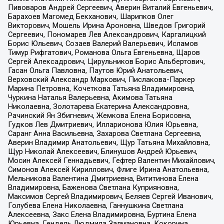
Пивоваров Андрей Сергеевич, Аверин Виталий Евгеньевич,
Барахоев Магомед Бекханович, Шарипков Олег
Викторович, Мошель Ирина Ароновна, Шведов Григорий
Сергеевич, Пономарев Лев Александрович, Каргалицкий
Борис Юльевич, Созаев Валерий Валерьевич, Исламов
Тимур Рифгатович, Романова Ольга Евгеньевна, Щаров
Сергей Алексадрович, Цирульников Борис Альбертович,
Гасан Ольга Павловна, Паутов Юрий Анатольевич,
Верховский Александр Маркович, Пислакова-Паркер
Марина Петровна, Кочеткова Татьяна Владимировна,
Чуркина Наталья Валерьевна, Акимова Татьяна
Николаевна, Золотарева Екатерина Александровна,
Рачинский Ян Збигневич, Жемкова Елена Борисовна,
Гудков Лев Дмитриевич, Илларионова Юлия Юрьевна,
Саранг Анна Васильевна, Захарова Светлана Сергеевна,
Аверин Владимир Анатольевич, Щур Татьяна Михайловна,
Щур Николай Алексеевич, Блинушов Андрей Юрьевич,
Мосин Алексей Геннадьевич, Гефтер Валентин Михайлович,
Симонов Алексей Кириллович, Флиге Ирина Анатольевна,
Мельникова Валентина Дмитриевна, Вититинова Елена
Владимировна, Баженова Светлана Куприяновна,
Максимов Сергей Владимирович, Беляев Сергей Иванович,
Голубева Елена Николаевна, Ганнушкина Светлана
Алексеевна, Закс Елена Владимировна, Буртина Елена
Юрьевна, Гендель Людмила Залмановна, Кокорина