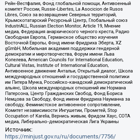
Рейн-Вестфалия, Фонд глобальной помощи, Антивоенный
комитет России, Russie-Libertes, La Asocicion de Rusos
Libres, Союз за возвращение Северных территорий,
Крымскотатарский Ресурсный Центр, Глобальный союз
IndustriALL, Russian Election Monitor, Article 19, Мнение
медиа, Федерация анархического черного креста, Радио
Свободная Европа, Германское общество изучения
Восточной Европы, Фонд имени Фридриха Эберта, XZ
gGmbH, Мобильная академия поддержки гендерной
демократии и миротворчества, Форум имени Льва
Копелева, American Councils for International Education,
Cultural Vistas, Institute of International Education,
Антивоенное движение Антальи, Открытый диалог, Школа
международных отношений и государственной политики
им Питера Мунка, Российско-канадский демократический
альянс, Школа международных отношений им Нормана
Патерсона, Центр Гражданских Свобод, Фонд Бориса
Немцова за Свободу, Фонд имени Фридриха Науманна за
свободу, Феминистское антивоенное сопротивление,
Комитет независимости Ингушетии, Прометей, Stop
Occupation of Karelia, Вернись живым, Фридом Хаус, СОТА
медиа, Либерально-демократическая Лига Украины
Источник:
https://minjust.gov.ru/ru/documents/7756/