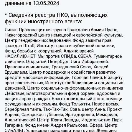
данные на
13.05.2024
* Сведения реестра НКО, выполняющих
функции иностранного агента:
Лилит, Правозащитная группа Гражданин.Армия.Право,
Нижегородский центр немецкой и европейской культуры,
Центр гендерных исследований, Фонд защиты прав
граждан Штаб, Институт права и публичной политики,
Фонд борьбы с коррупцией, Альянс врачей,
НАСИЛИЮ.НЕТ, Мы против СПИДа, СВЕЧА, Гуманитарное
действие, Открытый Петербург, Лига Избирателей,
Правовая инициатива, Гражданский Союз, Хасдей
Ерушалаим, Центр поддержки и содействия развитию
средств массовой информации, Горячая Линия, В защиту
прав заключенных, Институт глобализации и социальных
движений, Центр социально-информационных инициатив
Действие, Благотворительный фонд охраны здоровья и
защиты прав граждан, Благотворительный фонд помощи
осужденным и их семьям, Фонд Тольятти, Новое время,
Серебряная тайга, Так-Так-Так, Сова, центр Анна, Проект
Апрель, Самарская губерния, Эра здоровья, Мемориал,
Аналитический Центр Юрия Левады, Издательство Парк
Гагарина, Фонд имени Андрея Рылькова, Сфера, Центр
СИБАЛЬТ, Уральская правозащитная группа, Женщины