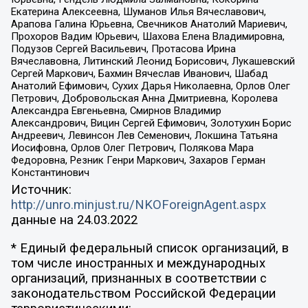
Екатерина Алексеевна, Шуманов Илья Вячеславович,
Арапова Галина Юрьевна, Свечников Анатолий Мариевич,
Прохоров Вадим Юрьевич, Шахова Елена Владимировна,
Подузов Сергей Васильевич, Протасова Ирина
Вячеславовна, Литинский Леонид Борисович, Лукашевский
Сергей Маркович, Бахмин Вячеслав Иванович, Шабад
Анатолий Ефимович, Сухих Дарья Николаевна, Орлов Олег
Петрович, Добровольская Анна Дмитриевна, Королева
Александра Евгеньевна, Смирнов Владимир
Александрович, Вицин Сергей Ефимович, Золотухин Борис
Андреевич, Левинсон Лев Семенович, Локшина Татьяна
Иосифовна, Орлов Олег Петрович, Полякова Мара
Федоровна, Резник Генри Маркович, Захаров Герман
Константинович
Источник:
http://unro.minjust.ru/NKOForeignAgent.aspx
данные на
24.03.2022
* Единый федеральный список организаций, в
том числе иностранных и международных
организаций, признанных в соответствии с
законодательством Российской Федерации