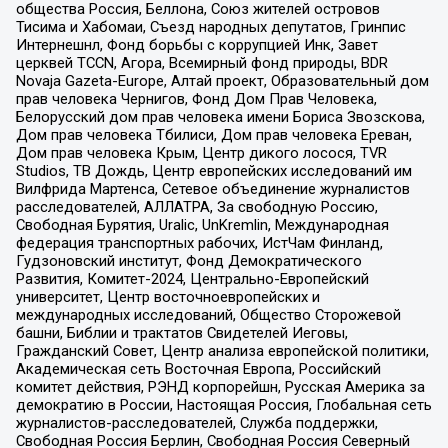
общества Россия, Беллона, Союз жителей островов
Тисима и Хабомаи, Съезд народных депутатов, Гринпис
Интернешнл, Фонд борьбы с коррупцией Инк, Завет
церквей TCCN, Агора, Всемирный фонд природы, BDR
Novaja Gazeta-Europe, Алтай проект, Образовательный дом
прав человека Чернигов, Фонд Дом Прав Человека,
Белорусский дом прав человека имени Бориса Звозскова,
Дом прав человека Тбилиси, Дом прав человека Ереван,
Дом прав человека Крым, Центр дикого лосося, TVR
Studios, ТВ Дождь, Центр европейских исследований им
Вилфрида Мартенса, Сетевое объединение журналистов
расследователей, АЛЛАТРА, За свободную Россию,
Свободная Бурятия, Uralic, UnKremlin, Международная
федерация транспортных рабочих, ИстЧам Финланд,
Гудзоновский институт, Фонд Демократического
Развития, Комитет-2024, Центрально-Европейский
университет, Центр восточноевропейских и
международных исследований, Общество Сторожевой
башни, Библии и трактатов Свидетелей Иеговы,
Гражданский Совет, Центр анализа европейской политики,
Академическая сеть Восточная Европа, Российский
комитет действия, РЭНД корпорейшн, Русская Америка за
демократию в России, Настоящая Россия, Глобальная сеть
журналистов-расследователей, Служба поддержки,
Свободная Россия Берлин, Свободная Россия Северный