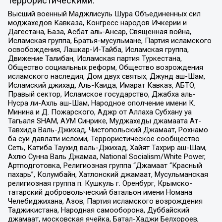
террористическими:
Высший военный Маджлисуль Шура Объединенных сил
моджахедов Кавказа, Конгресс народов Ичкерии и
Дагестана, База, Асбат аль-Ансар, Священная война,
Исламская группа, Братья-мусульмане, Партия исламского
освобождения, Лашкар-И-Тайба, Исламская группа,
Движение Талибан, Исламская партия Туркестана,
Общество социальных реформ, Общество возрождения
исламского наследия, Дом двух святых, Джунд аш-Шам,
Исламский джихад, Аль-Каида, Имарат Кавказ, АБТО,
Правый сектор, Исламское государство, Джабха аль-
Нусра ли-Ахль аш-Шам, Народное ополчение имени К.
Минина и Д. Пожарского, Аджр от Аллаха Субхану уа
Тагьаля SHAM, АУМ Синрике, Муджахеды джамаата Ат-
Тавхида Валь-Джихад, Чистопольский Джамаат, Рохнамо
ба суи давлати исломи, Террористическое сообщество
Сеть, Катиба Таухид валь-Джихад, Хайят Тахрир аш-Шам,
Ахлю Сунна Валь Джамаа, National Socialism/White Power,
Артподготовка, Религиозная группа “Джамаат “Красный
пахарь”, Колумбайн, Хатлонский джамаат, Мусульманская
религиозная группа п. Кушкуль г. Оренбург, Крымско-
татарский добровольческий батальон имени Номана
Челебиджихана, Азов, Партия исламского возрождения
Таджикистана, Народная самооборона, Дуббайский
джамаат, московская ячейка, Батал-Хаджи Белхороев,