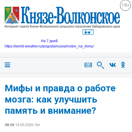
18+
На 7 дней
https://world-weather.ru/pogoda/russia/rostov_na_donu/
Мифы и правда о работе
мозга: как улучшить
память и внимание?
08:04
13.05.2026 16+