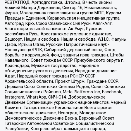
РЕВТАТПОД, Артподготовка, Штольц, В честь иконы
Божией Матери Державная, Сектор 16, Независимость,
Фирма, Молодежная правозащитная группа МПГ, Курсом
Правды и Единения, Каракольская инициативная группа,
Автоград Крю, Союз Славянских Сил Руси, Алля-Аят,
Благотворительный пансионат Ак Умут, Русская
республика Русь, Арестантское уголовное единство,
Башкорт, Нация и свобода, Нация и свобода, W.H.С., Фалунь
Дафа, Иртыш Ultras, Русский Патриотический клуб-
Новокузнецк/РПК, Сибирский державный союз, Фонд
борьбы с коррупцией, Фонд защиты прав граждан, Штабы
Навального, Совет граждан СССР Прикубанского округа г.
Краснодара, Мужское государство, Народное
объединение русского движения, Народное движение
Адат, Народный совет граждан РСФСР СССР
Архангельской области, Проект Штурм, Граждане СССР,
Держава Союз Советских Светлых Родов, Совет Советских
Социалистических Районов, Meta Platforms Inc, Facebook,
Instagram, WhatsApp, СИЧ-С14, Добровольческое
Движение Организации украинских националистов, Черный
Комитет, Татарстанское Региональное Всетатарское
общественное движение, Невоград, Молодежное
Демократическое Движение Весна, Верховный Совет
Татарской Автономной Советской Социалистической
Республики, Конгресс ойрат-калмыцкого народа,