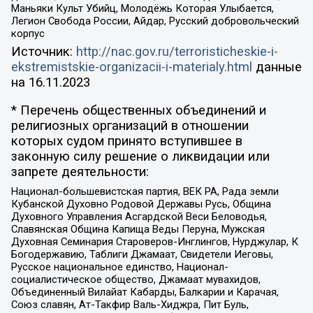
Маньяки Культ Убийц, Молодёжь Которая Улыбается,
Легион Свобода России, Айдар, Русский добровольческий
корпус
Источник:
http://nac.gov.ru/terroristicheskie-i-
ekstremistskie-organizacii-i-materialy.html
данные
на
16.11.2023
* Перечень общественных объединений и
религиозных организаций в отношении
которых судом принято вступившее в
законную силу решение о ликвидации или
запрете деятельности:
Национал-большевистская партия, ВЕК РА, Рада земли
Кубанской Духовно Родовой Державы Русь, Община
Духовного Управления Асгардской Веси Беловодья,
Славянская Община Капища Веды Перуна, Мужская
Духовная Семинария Староверов-Инглингов, Нурджулар, К
Богодержавию, Таблиги Джамаат, Свидетели Иеговы,
Русское национальное единство, Национал-
социалистическое общество, Джамаат мувахидов,
Объединенный Вилайат Кабарды, Балкарии и Карачая,
Союз славян, Ат-Такфир Валь-Хиджра, Пит Буль,