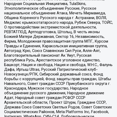
Народная Социальная Инициатива, TulaSkins,
Этнополитическое объединение Русские, Русское
национальное объединение Атака, Мечеть Мирмамеда,
Община Коренного Русского народа г. Астрахани, ВОЛЯ,
Меджлис крымскотатарского народа, Рубеж Севера, ТОЙС,
О противодействии экстремистской деятельности,
РЕВТАТПОД, Артподготовка, Штольц, В честь иконы
Божией Матери Державная, Сектор 16, Независимость,
Фирма, Молодежная правозащитная группа МПГ, Курсом
Правды и Единения, Каракольская инициативная группа,
Автоград Крю, Союз Славянских Сил Руси, Алля-Аят,
Благотворительный пансионат Ак Умут, Русская
республика Русь, Арестантское уголовное единство,
Башкорт, Нация и свобода, Нация и свобода, W.H.С., Фалунь
Дафа, Иртыш Ultras, Русский Патриотический клуб-
Новокузнецк/РПК, Сибирский державный союз, Фонд
борьбы с коррупцией, Фонд защиты прав граждан, Штабы
Навального, Совет граждан СССР Прикубанского округа г.
Краснодара, Мужское государство, Народное
объединение русского движения, Народное движение
Адат, Народный совет граждан РСФСР СССР
Архангельской области, Проект Штурм, Граждане СССР,
Держава Союз Советских Светлых Родов, Совет Советских
Социалистических Районов, Meta Platforms Inc, Facebook,
Instagram, WhatsApp, СИЧ-С14, Добровольческое