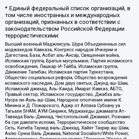
* Единый федеральный список организаций, в
том числе иностранных и международных
организаций, признанных в соответствии с
законодательством Российской Федерации
террористическими:
Высший военный Маджлисуль Шура Объединенных сил
моджахедов Кавказа, Конгресс народов Ичкерии и
Дагестана, База, Асбат аль-Ансар, Священная война,
Исламская группа, Братья-мусульмане, Партия исламского
освобождения, Лашкар-И-Тайба, Исламская группа,
Движение Талибан, Исламская партия Туркестана,
Общество социальных реформ, Общество возрождения
исламского наследия, Дом двух святых, Джунд аш-Шам,
Исламский джихад, Аль-Каида, Имарат Кавказ, АБТО,
Правый сектор, Исламское государство, Джабха аль-
Нусра ли-Ахль аш-Шам, Народное ополчение имени К.
Минина и Д. Пожарского, Аджр от Аллаха Субхану уа
Тагьаля SHAM, АУМ Синрике, Муджахеды джамаата Ат-
Тавхида Валь-Джихад, Чистопольский Джамаат, Рохнамо
ба суи давлати исломи, Террористическое сообщество
Сеть, Катиба Таухид валь-Джихад, Хайят Тахрир аш-Шам,
Ахлю Сунна Валь Джамаа, National Socialism/White Power,