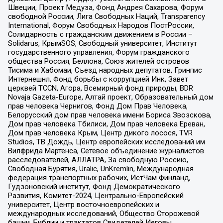
Швеции, Проект Медуза, Фонд Андрея Сахарова, Форум
свободной России, Лига Свободных Наций, Transparеncy
International, Форум Свободных Народов ПостРоссии,
Солидарность с гражданским движением в России –
Solidarus, КрымSOS, Свободный университет, Институт
государственного управления, Форум гражданского
общества Россия, Беллона, Союз жителей островов
Тисима и Хабомаи, Съезд народных депутатов, Гринпис
Интернешнл, Фонд борьбы с коррупцией Инк, Завет
церквей TCCN, Агора, Всемирный фонд природы, BDR
Novaja Gazeta-Europe, Алтай проект, Образовательный дом
прав человека Чернигов, Фонд Дом Прав Человека,
Белорусский дом прав человека имени Бориса Звозскова,
Дом прав человека Тбилиси, Дом прав человека Ереван,
Дом прав человека Крым, Центр дикого лосося, TVR
Studios, ТВ Дождь, Центр европейских исследований им
Вилфрида Мартенса, Сетевое объединение журналистов
расследователей, АЛЛАТРА, За свободную Россию,
Свободная Бурятия, Uralic, UnKremlin, Международная
федерация транспортных рабочих, ИстЧам Финланд,
Гудзоновский институт, Фонд Демократического
Развития, Комитет-2024, Центрально-Европейский
университет, Центр восточноевропейских и
международных исследований, Общество Сторожевой
башни, Библии и трактатов Свидетелей Иеговы,