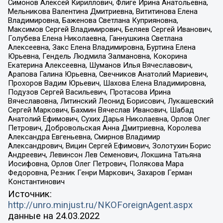
Симонов Алексей Кириллович, Флиге Ирина Анатольевна,
Мельникова Валентина Дмитриевна, Вититинова Елена
Владимировна, Баженова Светлана Куприяновна,
Максимов Сергей Владимирович, Беляев Сергей Иванович,
Голубева Елена Николаевна, Ганнушкина Светлана
Алексеевна, Закс Елена Владимировна, Буртина Елена
Юрьевна, Гендель Людмила Залмановна, Кокорина
Екатерина Алексеевна, Шуманов Илья Вячеславович,
Арапова Галина Юрьевна, Свечников Анатолий Мариевич,
Прохоров Вадим Юрьевич, Шахова Елена Владимировна,
Подузов Сергей Васильевич, Протасова Ирина
Вячеславовна, Литинский Леонид Борисович, Лукашевский
Сергей Маркович, Бахмин Вячеслав Иванович, Шабад
Анатолий Ефимович, Сухих Дарья Николаевна, Орлов Олег
Петрович, Добровольская Анна Дмитриевна, Королева
Александра Евгеньевна, Смирнов Владимир
Александрович, Вицин Сергей Ефимович, Золотухин Борис
Андреевич, Левинсон Лев Семенович, Локшина Татьяна
Иосифовна, Орлов Олег Петрович, Полякова Мара
Федоровна, Резник Генри Маркович, Захаров Герман
Константинович
Источник:
http://unro.minjust.ru/NKOForeignAgent.aspx
данные на
24.03.2022