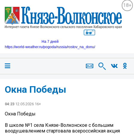
18+
На 7 дней
https://world-weather.ru/pogoda/russia/rostov_na_donu/
Окна Победы
04:23
12.05.2026 16+
Окна Победы
В школе №1 села Князе-Волконское с большим
воодушевлением стартовала всероссийская акция