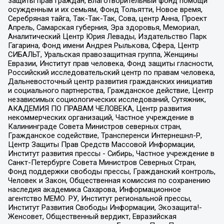
защиты прав граждан, Благотворительный фонд помощи
осужденным и их семьям, Фонд Тольятти, Новое время,
Серебряная тайга, Так-Так-Так, Сова, центр Анна, Проект
Апрель, Самарская губерния, Эра здоровья, Мемориал,
Аналитический Центр Юрия Левады, Издательство Парк
Гагарина, Фонд имени Андрея Рылькова, Сфера, Центр
СИБАЛЬТ, Уральская правозащитная группа, Женщины
Евразии, Институт прав человека, Фонд защиты гласности,
Российский исследовательский центр по правам человека,
Дальневосточный центр развития гражданских инициатив
и социального партнерства, Гражданское действие, Центр
независимых социологических исследований, Сутяжник,
АКАДЕМИЯ ПО ПРАВАМ ЧЕЛОВЕКА, Центр развития
некоммерческих организаций, Частное учреждение в
Калининграде Совета Министров северных стран,
Гражданское содействие, Трансперенси Интернешнл-Р,
Центр Защиты Прав Средств Массовой Информации,
Институт развития прессы - Сибирь, Частное учреждение в
Санкт-Петербурге Совета Министров Северных Стран,
Фонд поддержки свободы прессы, Гражданский контроль,
Человек и Закон, Общественная комиссия по сохранению
наследия академика Сахарова, Информационное
агентство МЕМО. РУ, Институт региональной прессы,
Институт Развития Свободы Информации, Экозащита!-
Женсовет, Общественный вердикт, Евразийская