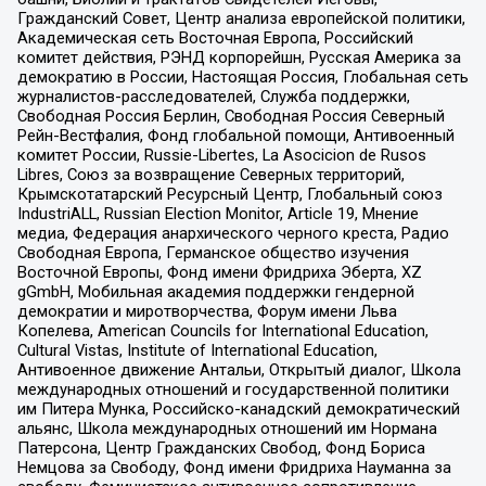
Гражданский Совет, Центр анализа европейской политики,
Академическая сеть Восточная Европа, Российский
комитет действия, РЭНД корпорейшн, Русская Америка за
демократию в России, Настоящая Россия, Глобальная сеть
журналистов-расследователей, Служба поддержки,
Свободная Россия Берлин, Свободная Россия Северный
Рейн-Вестфалия, Фонд глобальной помощи, Антивоенный
комитет России, Russie-Libertes, La Asocicion de Rusos
Libres, Союз за возвращение Северных территорий,
Крымскотатарский Ресурсный Центр, Глобальный союз
IndustriALL, Russian Election Monitor, Article 19, Мнение
медиа, Федерация анархического черного креста, Радио
Свободная Европа, Германское общество изучения
Восточной Европы, Фонд имени Фридриха Эберта, XZ
gGmbH, Мобильная академия поддержки гендерной
демократии и миротворчества, Форум имени Льва
Копелева, American Councils for International Education,
Cultural Vistas, Institute of International Education,
Антивоенное движение Антальи, Открытый диалог, Школа
международных отношений и государственной политики
им Питера Мунка, Российско-канадский демократический
альянс, Школа международных отношений им Нормана
Патерсона, Центр Гражданских Свобод, Фонд Бориса
Немцова за Свободу, Фонд имени Фридриха Науманна за