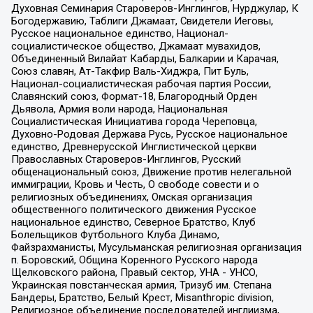
Духовная Семинария Староверов-Инглингов, Нурджулар, К
Богодержавию, Таблиги Джамаат, Свидетели Иеговы,
Русское национальное единство, Национал-
социалистическое общество, Джамаат мувахидов,
Объединенный Вилайат Кабарды, Балкарии и Карачая,
Союз славян, Ат-Такфир Валь-Хиджра, Пит Буль,
Национал-социалистическая рабочая партия России,
Славянский союз, Формат-18, Благородный Орден
Дьявола, Армия воли народа, Национальная
Социалистическая Инициатива города Череповца,
Духовно-Родовая Держава Русь, Русское национальное
единство, Древнерусской Инглистической церкви
Православных Староверов-Инглингов, Русский
общенациональный союз, Движение против нелегальной
иммиграции, Кровь и Честь, О свободе совести и о
религиозных объединениях, Омская организация
общественного политического движения Русское
национальное единство, Северное Братство, Клуб
Болельщиков Футбольного Клуба Динамо,
Файзрахманисты, Мусульманская религиозная организация
п. Боровский, Община Коренного Русского народа
Щелковского района, Правый сектор, УНА - УНСО,
Украинская повстанческая армия, Тризуб им. Степана
Бандеры, Братство, Белый Крест, Misanthropic division,
Религиозное объединение последователей инглиизма,