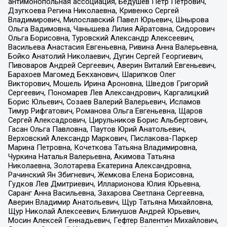
антимонопольная ассоциация, Бедушев Петр Петрович,
Дзугкоева Регина Николаевна, Кривенко Сергей
Владимирович, Милославский Павел Юрьевич, Шнырова
Ольга Вадимовна, Чанышева Лилия Айратовна, Сидорович
Ольга Борисовна, Туровский Александр Алексеевич,
Васильева Анастасия Евгеньевна, Ривина Анна Валерьевна,
Бойко Анатолий Николаевич, Дугин Сергей Георгиевич,
Пивоваров Андрей Сергеевич, Аверин Виталий Евгеньевич,
Барахоев Магомед Бекханович, Шарипков Олег
Викторович, Мошель Ирина Ароновна, Шведов Григорий
Сергеевич, Пономарев Лев Александрович, Каргалицкий
Борис Юльевич, Созаев Валерий Валерьевич, Исламов
Тимур Рифгатович, Романова Ольга Евгеньевна, Щаров
Сергей Алексадрович, Цирульников Борис Альбертович,
Гасан Ольга Павловна, Паутов Юрий Анатольевич,
Верховский Александр Маркович, Пислакова-Паркер
Марина Петровна, Кочеткова Татьяна Владимировна,
Чуркина Наталья Валерьевна, Акимова Татьяна
Николаевна, Золотарева Екатерина Александровна,
Рачинский Ян Збигневич, Жемкова Елена Борисовна,
Гудков Лев Дмитриевич, Илларионова Юлия Юрьевна,
Саранг Анна Васильевна, Захарова Светлана Сергеевна,
Аверин Владимир Анатольевич, Щур Татьяна Михайловна,
Щур Николай Алексеевич, Блинушов Андрей Юрьевич,
Мосин Алексей Геннадьевич, Гефтер Валентин Михайлович,