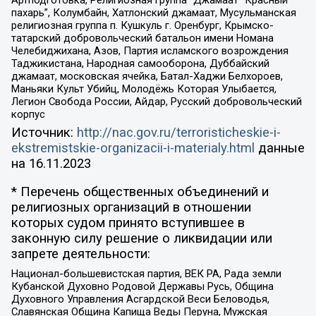
Артподготовка, Религиозная группа “Джамаат “Красный
пахарь”, Колумбайн, Хатлонский джамаат, Мусульманская
религиозная группа п. Кушкуль г. Оренбург, Крымско-
татарский добровольческий батальон имени Номана
Челебиджихана, Азов, Партия исламского возрождения
Таджикистана, Народная самооборона, Дуббайский
джамаат, московская ячейка, Батал-Хаджи Белхороев,
Маньяки Культ Убийц, Молодёжь Которая Улыбается,
Легион Свобода России, Айдар, Русский добровольческий
корпус
Источник:
http://nac.gov.ru/terroristicheskie-i-
ekstremistskie-organizacii-i-materialy.html
данные
на
16.11.2023
* Перечень общественных объединений и
религиозных организаций в отношении
которых судом принято вступившее в
законную силу решение о ликвидации или
запрете деятельности:
Национал-большевистская партия, ВЕК РА, Рада земли
Кубанской Духовно Родовой Державы Русь, Община
Духовного Управления Асгардской Веси Беловодья,
Славянская Община Капища Веды Перуна, Мужская