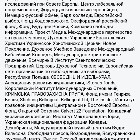
исследований при Совете Европы, Центр либеральной
современности, Форум русскоязычных европейцев,
Немецко-русский обмен, Бард колледж, Европейский
выбор, Фонд Ходорковского, Оксфордский российский
фонд, Фонд Будущее России, Компания свободы
информации, Проект Медиа, Международное партнерство
за права человека, Духовное Управление Евангельских
Христиан Украинской Христианской Церкви, Новое
Поколение, Духовное Учебное Заведение Международный
Библейский Колледж, Международное христианское
движение, Всемирный Институт Саентологических
Предприятий, Церковь Духовной Технологии, Европейская
сеть организаций по наблюдению за выборами,
Республика Польша, СВОБОДНЫЙ ИДЕЛЬ-УРАЛ,
Ассоциация развития журналистики, IStories fonds,
Королевский Институт Международных Отношений,
КРИМСЬКА ПРАВОЗАХИСНА ГРУПА, Фонд имени Генриха
Бёлля, Stichting Bellingcat, Bellingcat Ltd, The Insider, Институт
правовой инициативы Центральной и Восточной Европы,
Фонд Открытой Эстонии, Calvert 22 Foundation, Канадский
украинский конгресс, Институт Макдональда-Лорье,
Украинская национальная федерация Канады,
Декабристы, Международный научный центр им Вудро
Вильсона, Свободная пресса, Возрождение, Всеукраинский
духовный центр , Риддл, Русский антивоенный комитет в