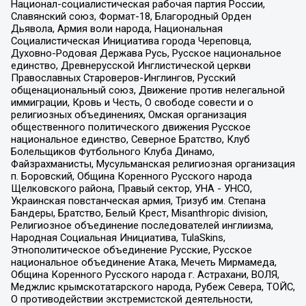
Национал-социалистическая рабочая партия России,
Славянский союз, Формат-18, Благородный Орден
Дьявола, Армия воли народа, Национальная
Социалистическая Инициатива города Череповца,
Духовно-Родовая Держава Русь, Русское национальное
единство, Древнерусской Инглистической церкви
Православных Староверов-Инглингов, Русский
общенациональный союз, Движение против нелегальной
иммиграции, Кровь и Честь, О свободе совести и о
религиозных объединениях, Омская организация
общественного политического движения Русское
национальное единство, Северное Братство, Клуб
Болельщиков Футбольного Клуба Динамо,
Файзрахманисты, Мусульманская религиозная организация
п. Боровский, Община Коренного Русского народа
Щелковского района, Правый сектор, УНА - УНСО,
Украинская повстанческая армия, Тризуб им. Степана
Бандеры, Братство, Белый Крест, Misanthropic division,
Религиозное объединение последователей инглиизма,
Народная Социальная Инициатива, TulaSkins,
Этнополитическое объединение Русские, Русское
национальное объединение Атака, Мечеть Мирмамеда,
Община Коренного Русского народа г. Астрахани, ВОЛЯ,
Меджлис крымскотатарского народа, Рубеж Севера, ТОЙС,
О противодействии экстремистской деятельности,