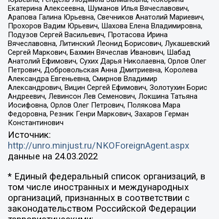
Екатерина Алексеевна, Шуманов Илья Вячеславович,
Арапова Галина Юрьевна, Свечников Анатолий Мариевич,
Прохоров Вадим Юрьевич, Шахова Елена Владимировна,
Подузов Сергей Васильевич, Протасова Ирина
Вячеславовна, Литинский Леонид Борисович, Лукашевский
Сергей Маркович, Бахмин Вячеслав Иванович, Шабад
Анатолий Ефимович, Сухих Дарья Николаевна, Орлов Олег
Петрович, Добровольская Анна Дмитриевна, Королева
Александра Евгеньевна, Смирнов Владимир
Александрович, Вицин Сергей Ефимович, Золотухин Борис
Андреевич, Левинсон Лев Семенович, Локшина Татьяна
Иосифовна, Орлов Олег Петрович, Полякова Мара
Федоровна, Резник Генри Маркович, Захаров Герман
Константинович
Источник:
http://unro.minjust.ru/NKOForeignAgent.aspx
данные на
24.03.2022
* Единый федеральный список организаций, в
том числе иностранных и международных
организаций, признанных в соответствии с
законодательством Российской Федерации