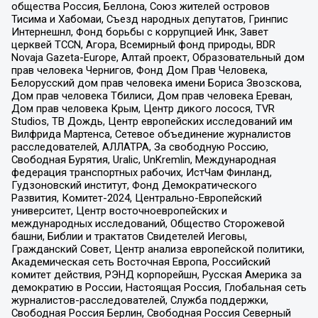
общества Россия, Беллона, Союз жителей островов
Тисима и Хабомаи, Съезд народных депутатов, Гринпис
Интернешнл, Фонд борьбы с коррупцией Инк, Завет
церквей TCCN, Агора, Всемирный фонд природы, BDR
Novaja Gazeta-Europe, Алтай проект, Образовательный дом
прав человека Чернигов, Фонд Дом Прав Человека,
Белорусский дом прав человека имени Бориса Звозскова,
Дом прав человека Тбилиси, Дом прав человека Ереван,
Дом прав человека Крым, Центр дикого лосося, TVR
Studios, ТВ Дождь, Центр европейских исследований им
Вилфрида Мартенса, Сетевое объединение журналистов
расследователей, АЛЛАТРА, За свободную Россию,
Свободная Бурятия, Uralic, UnKremlin, Международная
федерация транспортных рабочих, ИстЧам Финланд,
Гудзоновский институт, Фонд Демократического
Развития, Комитет-2024, Центрально-Европейский
университет, Центр восточноевропейских и
международных исследований, Общество Сторожевой
башни, Библии и трактатов Свидетелей Иеговы,
Гражданский Совет, Центр анализа европейской политики,
Академическая сеть Восточная Европа, Российский
комитет действия, РЭНД корпорейшн, Русская Америка за
демократию в России, Настоящая Россия, Глобальная сеть
журналистов-расследователей, Служба поддержки,
Свободная Россия Берлин, Свободная Россия Северный