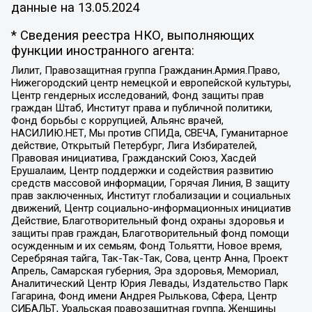
данные на
13.05.2024
* Сведения реестра НКО, выполняющих
функции иностранного агента:
Лилит, Правозащитная группа Гражданин.Армия.Право,
Нижегородский центр немецкой и европейской культуры,
Центр гендерных исследований, Фонд защиты прав
граждан Штаб, Институт права и публичной политики,
Фонд борьбы с коррупцией, Альянс врачей,
НАСИЛИЮ.НЕТ, Мы против СПИДа, СВЕЧА, Гуманитарное
действие, Открытый Петербург, Лига Избирателей,
Правовая инициатива, Гражданский Союз, Хасдей
Ерушалаим, Центр поддержки и содействия развитию
средств массовой информации, Горячая Линия, В защиту
прав заключенных, Институт глобализации и социальных
движений, Центр социально-информационных инициатив
Действие, Благотворительный фонд охраны здоровья и
защиты прав граждан, Благотворительный фонд помощи
осужденным и их семьям, Фонд Тольятти, Новое время,
Серебряная тайга, Так-Так-Так, Сова, центр Анна, Проект
Апрель, Самарская губерния, Эра здоровья, Мемориал,
Аналитический Центр Юрия Левады, Издательство Парк
Гагарина, Фонд имени Андрея Рылькова, Сфера, Центр
СИБАЛЬТ, Уральская правозащитная группа, Женщины