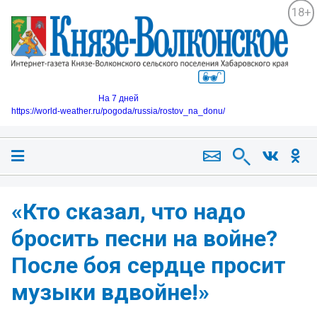
18+
На 7 дней
https://world-weather.ru/pogoda/russia/rostov_na_donu/
«Кто сказал, что надо
бросить песни на войне?
После боя сердце просит
музыки вдвойне!»