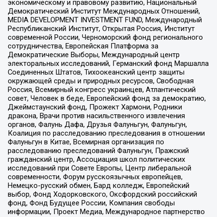
экономическому и правовому развитию, Национальный
Демократический Институт Международных Отношений,
MEDIA DEVELOPMENT INVESTMENT FUND, Международный
Республиканский Институт, Открытая Россия, Институт
современной России, Черноморский фонд регионального
сотрудничества, Европейская Платформа за
Демократические Выборы, Международный центр
электоральных исследований, Германский фонд Маршалла
Соединенных Штатов, Тихоокеанский центр защиты
окружающей среды и природных ресурсов, Свободная
Россия, Всемирный конгресс украинцев, Атлантический
совет, Человек в беде, Европейский фонд за демократию,
Джеймстаунский фонд, Прожект Хармони, Родники
дракона, Врачи против насильственного извлечения
органов, Фалунь Дафа, Друзья Фалуньгун, Фалуньгун,
Коалиция по расследованию преследования в отношении
Фалуньгун в Китае, Всемирная организация по
расследованию преследований Фалуньгун, Пражский
гражданский центр, Ассоциация школ политических
исследований при Совете Европы, Центр либеральной
современности, Форум русскоязычных европейцев,
Немецко-русский обмен, Бард колледж, Европейский
выбор, Фонд Ходорковского, Оксфордский российский
фонд, Фонд Будущее России, Компания свободы
информации, Проект Медиа, Международное партнерство