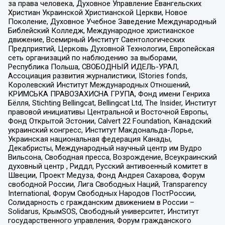
за права человека, Духовное Управление Евангельских
Христиан Украинской Христианской Церкви, Новое
Поколение, Духовное Учебное Заведение Международный
Библейский Колледж, Международное христианское
движение, Всемирный Институт Саентологических
Предприятий, Церковь Духовной Технологии, Европейская
сеть организаций по наблюдению за выборами,
Республика Польша, СВОБОДНЫЙ ИДЕЛЬ-УРАЛ,
Ассоциация развития журналистики, IStories fonds,
Королевский Институт Международных Отношений,
КРИМСЬКА ПРАВОЗАХИСНА ГРУПА, Фонд имени Генриха
Бёлля, Stichting Bellingcat, Bellingcat Ltd, The Insider, Институт
правовой инициативы Центральной и Восточной Европы,
Фонд Открытой Эстонии, Calvert 22 Foundation, Канадский
украинский конгресс, Институт Макдональда-Лорье,
Украинская национальная федерация Канады,
Декабристы, Международный научный центр им Вудро
Вильсона, Свободная пресса, Возрождение, Всеукраинский
духовный центр , Риддл, Русский антивоенный комитет в
Швеции, Проект Медуза, Фонд Андрея Сахарова, Форум
свободной России, Лига Свободных Наций, Transparеncy
International, Форум Свободных Народов ПостРоссии,
Солидарность с гражданским движением в России –
Solidarus, КрымSOS, Свободный университет, Институт
государственного управления, Форум гражданского