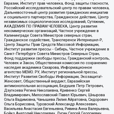
Евразии, Институт прав человека, Фонд защиты гласности,
Российский исследовательский центр по правам человека,
Дальневосточный центр развития гражданских инициатив
и социального партнерства, Гражданское действие, Центр
независимых социологических исследований, Сутяжник,
АКАДЕМИЯ ПО ПРАВАМ ЧЕЛОВЕКА, Центр развития
некоммерческих организаций, Частное учреждение в
Калининграде Совета Министров северных стран,
Гражданское содействие, Трансперенси Интернешнл-Р,
Центр Защиты Прав Средств Массовой Информации,
Институт развития прессы - Сибирь, Частное учреждение в
Санкт-Петербурге Совета Министров Северных Стран,
Фонд поддержки свободы прессы, Гражданский контроль,
Человек и Закон, Общественная комиссия по сохранению
наследия академика Сахарова, Информационное
агентство МЕМО. РУ, Институт региональной прессы,
Институт Развития Свободы Информации, Экозащита!-
Женсовет, Общественный вердикт, Евразийская
антимонопольная ассоциация, Бедушев Петр Петрович,
Дзугкоева Регина Николаевна, Кривенко Сергей
Владимирович, Милославский Павел Юрьевич, Шнырова
Ольга Вадимовна, Чанышева Лилия Айратовна, Сидорович
Ольга Борисовна, Туровский Александр Алексеевич,
Васильева Анастасия Евгеньевна, Ривина Анна Валерьевна,
Бойко Анатолий Николаевич, Дугин Сергей Георгиевич,