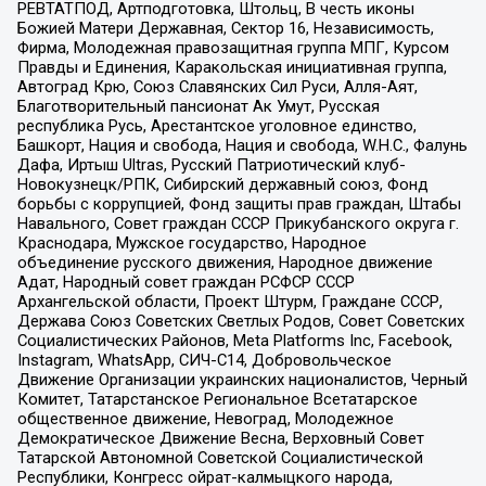
РЕВТАТПОД, Артподготовка, Штольц, В честь иконы
Божией Матери Державная, Сектор 16, Независимость,
Фирма, Молодежная правозащитная группа МПГ, Курсом
Правды и Единения, Каракольская инициативная группа,
Автоград Крю, Союз Славянских Сил Руси, Алля-Аят,
Благотворительный пансионат Ак Умут, Русская
республика Русь, Арестантское уголовное единство,
Башкорт, Нация и свобода, Нация и свобода, W.H.С., Фалунь
Дафа, Иртыш Ultras, Русский Патриотический клуб-
Новокузнецк/РПК, Сибирский державный союз, Фонд
борьбы с коррупцией, Фонд защиты прав граждан, Штабы
Навального, Совет граждан СССР Прикубанского округа г.
Краснодара, Мужское государство, Народное
объединение русского движения, Народное движение
Адат, Народный совет граждан РСФСР СССР
Архангельской области, Проект Штурм, Граждане СССР,
Держава Союз Советских Светлых Родов, Совет Советских
Социалистических Районов, Meta Platforms Inc, Facebook,
Instagram, WhatsApp, СИЧ-С14, Добровольческое
Движение Организации украинских националистов, Черный
Комитет, Татарстанское Региональное Всетатарское
общественное движение, Невоград, Молодежное
Демократическое Движение Весна, Верховный Совет
Татарской Автономной Советской Социалистической
Республики, Конгресс ойрат-калмыцкого народа,