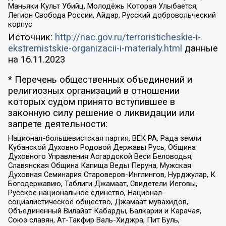
Маньяки Культ Убийц, Молодёжь Которая Улыбается,
Легион Свобода России, Айдар, Русский добровольческий
корпус
Источник:
http://nac.gov.ru/terroristicheskie-i-
ekstremistskie-organizacii-i-materialy.html
данные
на
16.11.2023
* Перечень общественных объединений и
религиозных организаций в отношении
которых судом принято вступившее в
законную силу решение о ликвидации или
запрете деятельности:
Национал-большевистская партия, ВЕК РА, Рада земли
Кубанской Духовно Родовой Державы Русь, Община
Духовного Управления Асгардской Веси Беловодья,
Славянская Община Капища Веды Перуна, Мужская
Духовная Семинария Староверов-Инглингов, Нурджулар, К
Богодержавию, Таблиги Джамаат, Свидетели Иеговы,
Русское национальное единство, Национал-
социалистическое общество, Джамаат мувахидов,
Объединенный Вилайат Кабарды, Балкарии и Карачая,
Союз славян, Ат-Такфир Валь-Хиджра, Пит Буль,