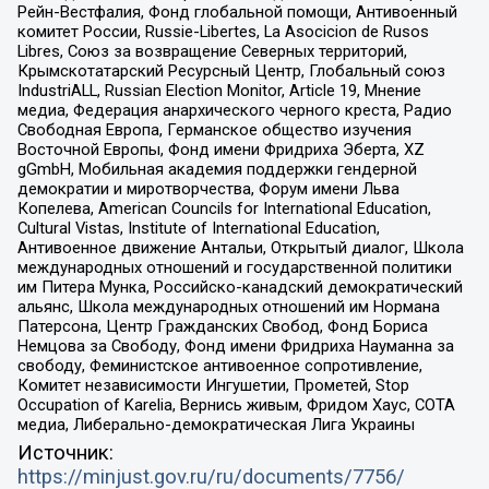
Рейн-Вестфалия, Фонд глобальной помощи, Антивоенный
комитет России, Russie-Libertes, La Asocicion de Rusos
Libres, Союз за возвращение Северных территорий,
Крымскотатарский Ресурсный Центр, Глобальный союз
IndustriALL, Russian Election Monitor, Article 19, Мнение
медиа, Федерация анархического черного креста, Радио
Свободная Европа, Германское общество изучения
Восточной Европы, Фонд имени Фридриха Эберта, XZ
gGmbH, Мобильная академия поддержки гендерной
демократии и миротворчества, Форум имени Льва
Копелева, American Councils for International Education,
Cultural Vistas, Institute of International Education,
Антивоенное движение Антальи, Открытый диалог, Школа
международных отношений и государственной политики
им Питера Мунка, Российско-канадский демократический
альянс, Школа международных отношений им Нормана
Патерсона, Центр Гражданских Свобод, Фонд Бориса
Немцова за Свободу, Фонд имени Фридриха Науманна за
свободу, Феминистское антивоенное сопротивление,
Комитет независимости Ингушетии, Прометей, Stop
Occupation of Karelia, Вернись живым, Фридом Хаус, СОТА
медиа, Либерально-демократическая Лига Украины
Источник:
https://minjust.gov.ru/ru/documents/7756/