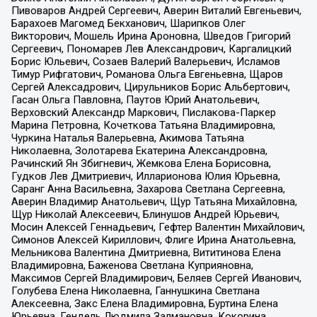
Пивоваров Андрей Сергеевич, Аверин Виталий Евгеньевич,
Барахоев Магомед Бекханович, Шарипков Олег
Викторович, Мошель Ирина Ароновна, Шведов Григорий
Сергеевич, Пономарев Лев Александрович, Каргалицкий
Борис Юльевич, Созаев Валерий Валерьевич, Исламов
Тимур Рифгатович, Романова Ольга Евгеньевна, Щаров
Сергей Алексадрович, Цирульников Борис Альбертович,
Гасан Ольга Павловна, Паутов Юрий Анатольевич,
Верховский Александр Маркович, Пислакова-Паркер
Марина Петровна, Кочеткова Татьяна Владимировна,
Чуркина Наталья Валерьевна, Акимова Татьяна
Николаевна, Золотарева Екатерина Александровна,
Рачинский Ян Збигневич, Жемкова Елена Борисовна,
Гудков Лев Дмитриевич, Илларионова Юлия Юрьевна,
Саранг Анна Васильевна, Захарова Светлана Сергеевна,
Аверин Владимир Анатольевич, Щур Татьяна Михайловна,
Щур Николай Алексеевич, Блинушов Андрей Юрьевич,
Мосин Алексей Геннадьевич, Гефтер Валентин Михайлович,
Симонов Алексей Кириллович, Флиге Ирина Анатольевна,
Мельникова Валентина Дмитриевна, Вититинова Елена
Владимировна, Баженова Светлана Куприяновна,
Максимов Сергей Владимирович, Беляев Сергей Иванович,
Голубева Елена Николаевна, Ганнушкина Светлана
Алексеевна, Закс Елена Владимировна, Буртина Елена
Юрьевна, Гендель Людмила Залмановна, Кокорина