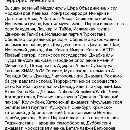
террористическими:
Высший военный Маджлисуль Шура Объединенных сил
моджахедов Кавказа, Конгресс народов Ичкерии и
Дагестана, База, Асбат аль-Ансар, Священная война,
Исламская группа, Братья-мусульмане, Партия исламского
освобождения, Лашкар-И-Тайба, Исламская группа,
Движение Талибан, Исламская партия Туркестана,
Общество социальных реформ, Общество возрождения
исламского наследия, Дом двух святых, Джунд аш-Шам,
Исламский джихад, Аль-Каида, Имарат Кавказ, АБТО,
Правый сектор, Исламское государство, Джабха аль-
Нусра ли-Ахль аш-Шам, Народное ополчение имени К.
Минина и Д. Пожарского, Аджр от Аллаха Субхану уа
Тагьаля SHAM, АУМ Синрике, Муджахеды джамаата Ат-
Тавхида Валь-Джихад, Чистопольский Джамаат, Рохнамо
ба суи давлати исломи, Террористическое сообщество
Сеть, Катиба Таухид валь-Джихад, Хайят Тахрир аш-Шам,
Ахлю Сунна Валь Джамаа, National Socialism/White Power,
Артподготовка, Религиозная группа “Джамаат “Красный
пахарь”, Колумбайн, Хатлонский джамаат, Мусульманская
религиозная группа п. Кушкуль г. Оренбург, Крымско-
татарский добровольческий батальон имени Номана
Челебиджихана, Азов, Партия исламского возрождения
Таджикистана, Народная самооборона, Дуббайский
джамаат, московская ячейка, Батал-Хаджи Белхороев,