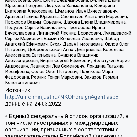
Юрьевна, Гендель Людмила Залмановна, Кокорина
Екатерина Алексеевна, Шуманов Илья Вячеславович,
Арапова Галина Юрьевна, Свечников Анатолий Мариевич,
Прохоров Вадим Юрьевич, Шахова Елена Владимировна,
Подузов Сергей Васильевич, Протасова Ирина
Вячеславовна, Литинский Леонид Борисович, Лукашевский
Сергей Маркович, Бахмин Вячеслав Иванович, Шабад
Анатолий Ефимович, Сухих Дарья Николаевна, Орлов Олег
Петрович, Добровольская Анна Дмитриевна, Королева
Александра Евгеньевна, Смирнов Владимир
Александрович, Вицин Сергей Ефимович, Золотухин Борис
Андреевич, Левинсон Лев Семенович, Локшина Татьяна
Иосифовна, Орлов Олег Петрович, Полякова Мара
Федоровна, Резник Генри Маркович, Захаров Герман
Константинович
Источник:
http://unro.minjust.ru/NKOForeignAgent.aspx
данные на
24.03.2022
* Единый федеральный список организаций, в
том числе иностранных и международных
организаций, признанных в соответствии с
законодательством Российской Федерации