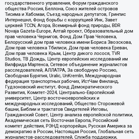
государственного управления, Форум гражданского
общества Россия, Беллона, Союз жителей островов
Тисима и Хабомаи, Съезд народных депутатов, Гринпис
Интернешнл, Фонд борьбы с коррупцией Инк, Завет
церквей TCCN, Агора, Всемирный фонд природы, BDR
Novaja Gazeta-Europe, Алтай проект, Образовательный дом
прав человека Чернигов, Фонд Дом Прав Человека,
Белорусский дом прав человека имени Бориса Звозскова,
Дом прав человека Тбилиси, Дом прав человека Ереван,
Дом прав человека Крым, Центр дикого лосося, TVR
Studios, ТВ Дождь, Центр европейских исследований им
Вилфрида Мартенса, Сетевое объединение журналистов
расследователей, АЛЛАТРА, За свободную Россию,
Свободная Бурятия, Uralic, UnKremlin, Международная
федерация транспортных рабочих, ИстЧам Финланд,
Гудзоновский институт, Фонд Демократического
Развития, Комитет-2024, Центрально-Европейский
университет, Центр восточноевропейских и
международных исследований, Общество Сторожевой
башни, Библии и трактатов Свидетелей Иеговы,
Гражданский Совет, Центр анализа европейской политики,
Академическая сеть Восточная Европа, Российский
комитет действия, РЭНД корпорейшн, Русская Америка за
демократию в России, Настоящая Россия, Глобальная сеть
журналистов-расследователей, Служба поддержки,