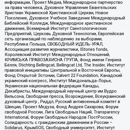
информации, Проект Медиа, Международное партнерство
за права человека, Духовное Управление Евангельских
Христиан Украинской Христианской Церкви, Новое
Поколение, Духовное Учебное Заведение Международный
Библейский Колледж, Международное христианское
движение, Всемирный Институт Саентологических
Предприятий, Церковь Духовной Технологии, Европейская
сеть организаций по наблюдению за выборами,
Республика Польша, СВОБОДНЫЙ ИДЕЛЬ-УРАЛ,
Ассоциация развития журналистики, IStories fonds,
Королевский Институт Международных Отношений,
КРИМСЬКА ПРАВОЗАХИСНА ГРУПА, Фонд имени Генриха
Бёлля, Stichting Bellingcat, Bellingcat Ltd, The Insider, Институт
правовой инициативы Центральной и Восточной Европы,
Фонд Открытой Эстонии, Calvert 22 Foundation, Канадский
украинский конгресс, Институт Макдональда-Лорье,
Украинская национальная федерация Канады,
Декабристы, Международный научный центр им Вудро
Вильсона, Свободная пресса, Возрождение, Всеукраинский
духовный центр , Риддл, Русский антивоенный комитет в
Швеции, Проект Медуза, Фонд Андрея Сахарова, Форум
свободной России, Лига Свободных Наций, Transparеncy
International, Форум Свободных Народов ПостРоссии,
Солидарность с гражданским движением в России –
Solidarus, КрымSOS, Свободный университет, Институт