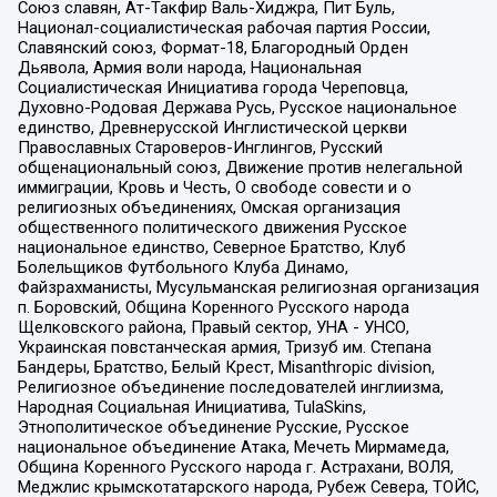
Союз славян, Ат-Такфир Валь-Хиджра, Пит Буль,
Национал-социалистическая рабочая партия России,
Славянский союз, Формат-18, Благородный Орден
Дьявола, Армия воли народа, Национальная
Социалистическая Инициатива города Череповца,
Духовно-Родовая Держава Русь, Русское национальное
единство, Древнерусской Инглистической церкви
Православных Староверов-Инглингов, Русский
общенациональный союз, Движение против нелегальной
иммиграции, Кровь и Честь, О свободе совести и о
религиозных объединениях, Омская организация
общественного политического движения Русское
национальное единство, Северное Братство, Клуб
Болельщиков Футбольного Клуба Динамо,
Файзрахманисты, Мусульманская религиозная организация
п. Боровский, Община Коренного Русского народа
Щелковского района, Правый сектор, УНА - УНСО,
Украинская повстанческая армия, Тризуб им. Степана
Бандеры, Братство, Белый Крест, Misanthropic division,
Религиозное объединение последователей инглиизма,
Народная Социальная Инициатива, TulaSkins,
Этнополитическое объединение Русские, Русское
национальное объединение Атака, Мечеть Мирмамеда,
Община Коренного Русского народа г. Астрахани, ВОЛЯ,
Меджлис крымскотатарского народа, Рубеж Севера, ТОЙС,