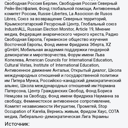
Свободная Россия Берлин, Свободная Россия Северный
Рейн-Вестфалия, Фонд глобальной помощи, Антивоенный
комитет России, Russie-Libertes, La Asocicion de Rusos
Libres, Союз за возвращение Северных территорий,
Крымскотатарский Ресурсный Центр, Глобальный союз
IndustriALL, Russian Election Monitor, Article 19, Мнение
медиа, Федерация анархического черного креста, Радио
Свободная Европа, Германское общество изучения
Восточной Европы, Фонд имени Фридриха Эберта, XZ
gGmbH, Мобильная академия поддержки гендерной
демократии и миротворчества, Форум имени Льва
Копелева, American Councils for International Education,
Cultural Vistas, Institute of International Education,
Антивоенное движение Антальи, Открытый диалог, Школа
международных отношений и государственной политики
им Питера Мунка, Российско-канадский демократический
альянс, Школа международных отношений им Нормана
Патерсона, Центр Гражданских Свобод, Фонд Бориса
Немцова за Свободу, Фонд имени Фридриха Науманна за
свободу, Феминистское антивоенное сопротивление,
Комитет независимости Ингушетии, Прометей, Stop
Occupation of Karelia, Вернись живым, Фридом Хаус, СОТА
медиа, Либерально-демократическая Лига Украины
Источник: