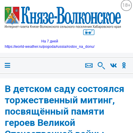
18+
На 7 дней
https://world-weather.ru/pogoda/russia/rostov_na_donu/
В детском саду состоялся
торжественный митинг,
посвящённый памяти
героев Великой