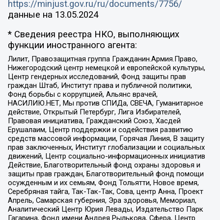
https://minjust.gov.ru/ru/documents/7756/
данные на
13.05.2024
* Сведения реестра НКО, выполняющих
функции иностранного агента:
Лилит, Правозащитная группа Гражданин.Армия.Право,
Нижегородский центр немецкой и европейской культуры,
Центр гендерных исследований, Фонд защиты прав
граждан Штаб, Институт права и публичной политики,
Фонд борьбы с коррупцией, Альянс врачей,
НАСИЛИЮ.НЕТ, Мы против СПИДа, СВЕЧА, Гуманитарное
действие, Открытый Петербург, Лига Избирателей,
Правовая инициатива, Гражданский Союз, Хасдей
Ерушалаим, Центр поддержки и содействия развитию
средств массовой информации, Горячая Линия, В защиту
прав заключенных, Институт глобализации и социальных
движений, Центр социально-информационных инициатив
Действие, Благотворительный фонд охраны здоровья и
защиты прав граждан, Благотворительный фонд помощи
осужденным и их семьям, Фонд Тольятти, Новое время,
Серебряная тайга, Так-Так-Так, Сова, центр Анна, Проект
Апрель, Самарская губерния, Эра здоровья, Мемориал,
Аналитический Центр Юрия Левады, Издательство Парк
Гагарина, Фонд имени Андрея Рылькова, Сфера, Центр