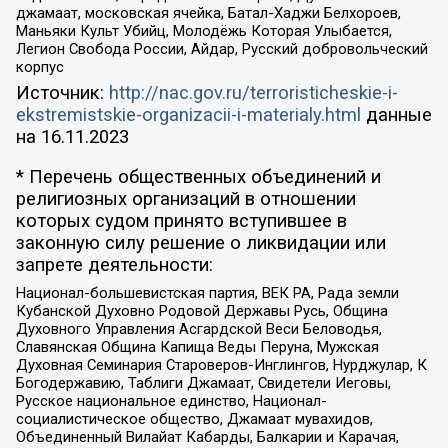
джамаат, московская ячейка, Батал-Хаджи Белхороев,
Маньяки Культ Убийц, Молодёжь Которая Улыбается,
Легион Свобода России, Айдар, Русский добровольческий
корпус
Источник:
http://nac.gov.ru/terroristicheskie-i-
ekstremistskie-organizacii-i-materialy.html
данные
на
16.11.2023
* Перечень общественных объединений и
религиозных организаций в отношении
которых судом принято вступившее в
законную силу решение о ликвидации или
запрете деятельности:
Национал-большевистская партия, ВЕК РА, Рада земли
Кубанской Духовно Родовой Державы Русь, Община
Духовного Управления Асгардской Веси Беловодья,
Славянская Община Капища Веды Перуна, Мужская
Духовная Семинария Староверов-Инглингов, Нурджулар, К
Богодержавию, Таблиги Джамаат, Свидетели Иеговы,
Русское национальное единство, Национал-
социалистическое общество, Джамаат мувахидов,
Объединенный Вилайат Кабарды, Балкарии и Карачая,