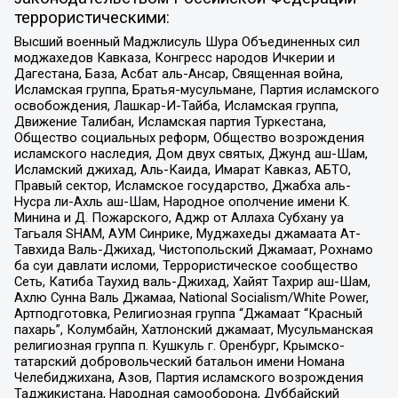
террористическими:
Высший военный Маджлисуль Шура Объединенных сил
моджахедов Кавказа, Конгресс народов Ичкерии и
Дагестана, База, Асбат аль-Ансар, Священная война,
Исламская группа, Братья-мусульмане, Партия исламского
освобождения, Лашкар-И-Тайба, Исламская группа,
Движение Талибан, Исламская партия Туркестана,
Общество социальных реформ, Общество возрождения
исламского наследия, Дом двух святых, Джунд аш-Шам,
Исламский джихад, Аль-Каида, Имарат Кавказ, АБТО,
Правый сектор, Исламское государство, Джабха аль-
Нусра ли-Ахль аш-Шам, Народное ополчение имени К.
Минина и Д. Пожарского, Аджр от Аллаха Субхану уа
Тагьаля SHAM, АУМ Синрике, Муджахеды джамаата Ат-
Тавхида Валь-Джихад, Чистопольский Джамаат, Рохнамо
ба суи давлати исломи, Террористическое сообщество
Сеть, Катиба Таухид валь-Джихад, Хайят Тахрир аш-Шам,
Ахлю Сунна Валь Джамаа, National Socialism/White Power,
Артподготовка, Религиозная группа “Джамаат “Красный
пахарь”, Колумбайн, Хатлонский джамаат, Мусульманская
религиозная группа п. Кушкуль г. Оренбург, Крымско-
татарский добровольческий батальон имени Номана
Челебиджихана, Азов, Партия исламского возрождения
Таджикистана, Народная самооборона, Дуббайский