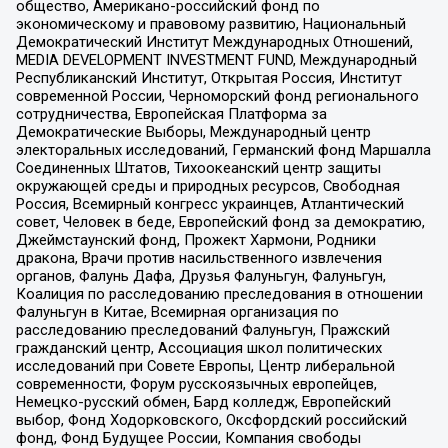
общество, Американо-российский фонд по
экономическому и правовому развитию, Национальный
Демократический Институт Международных Отношений,
MEDIA DEVELOPMENT INVESTMENT FUND, Международный
Республиканский Институт, Открытая Россия, Институт
современной России, Черноморский фонд регионального
сотрудничества, Европейская Платформа за
Демократические Выборы, Международный центр
электоральных исследований, Германский фонд Маршалла
Соединенных Штатов, Тихоокеанский центр защиты
окружающей среды и природных ресурсов, Свободная
Россия, Всемирный конгресс украинцев, Атлантический
совет, Человек в беде, Европейский фонд за демократию,
Джеймстаунский фонд, Прожект Хармони, Родники
дракона, Врачи против насильственного извлечения
органов, Фалунь Дафа, Друзья Фалуньгун, Фалуньгун,
Коалиция по расследованию преследования в отношении
Фалуньгун в Китае, Всемирная организация по
расследованию преследований Фалуньгун, Пражский
гражданский центр, Ассоциация школ политических
исследований при Совете Европы, Центр либеральной
современности, Форум русскоязычных европейцев,
Немецко-русский обмен, Бард колледж, Европейский
выбор, Фонд Ходорковского, Оксфордский российский
фонд, Фонд Будущее России, Компания свободы