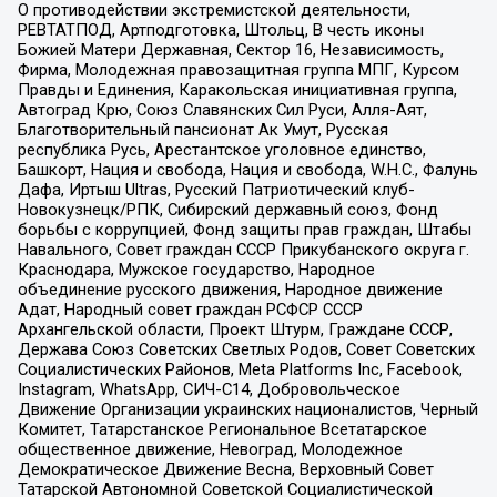
О противодействии экстремистской деятельности,
РЕВТАТПОД, Артподготовка, Штольц, В честь иконы
Божией Матери Державная, Сектор 16, Независимость,
Фирма, Молодежная правозащитная группа МПГ, Курсом
Правды и Единения, Каракольская инициативная группа,
Автоград Крю, Союз Славянских Сил Руси, Алля-Аят,
Благотворительный пансионат Ак Умут, Русская
республика Русь, Арестантское уголовное единство,
Башкорт, Нация и свобода, Нация и свобода, W.H.С., Фалунь
Дафа, Иртыш Ultras, Русский Патриотический клуб-
Новокузнецк/РПК, Сибирский державный союз, Фонд
борьбы с коррупцией, Фонд защиты прав граждан, Штабы
Навального, Совет граждан СССР Прикубанского округа г.
Краснодара, Мужское государство, Народное
объединение русского движения, Народное движение
Адат, Народный совет граждан РСФСР СССР
Архангельской области, Проект Штурм, Граждане СССР,
Держава Союз Советских Светлых Родов, Совет Советских
Социалистических Районов, Meta Platforms Inc, Facebook,
Instagram, WhatsApp, СИЧ-С14, Добровольческое
Движение Организации украинских националистов, Черный
Комитет, Татарстанское Региональное Всетатарское
общественное движение, Невоград, Молодежное
Демократическое Движение Весна, Верховный Совет
Татарской Автономной Советской Социалистической