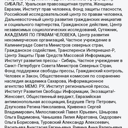
СИБАЛЬТ, Уральская правозащитная группа, Женщины
Евразии, Институт прав человека, Фонд защиты гласности,
Российский исследовательский центр по правам человека,
Дальневосточный центр развития гражданских инициатив
и социального партнерства, Гражданское действие, Центр
независимых социологических исследований, Сутяжник,
АКАДЕМИЯ ПО ПРАВАМ ЧЕЛОВЕКА, Центр развития
некоммерческих организаций, Частное учреждение в
Калининграде Совета Министров северных стран,
Гражданское содействие, Трансперенси Интернешнл-Р,
Центр Защиты Прав Средств Массовой Информации,
Институт развития прессы - Сибирь, Частное учреждение в
Санкт-Петербурге Совета Министров Северных Стран,
Фонд поддержки свободы прессы, Гражданский контроль,
Человек и Закон, Общественная комиссия по сохранению
наследия академика Сахарова, Информационное
агентство МЕМО. РУ, Институт региональной прессы,
Институт Развития Свободы Информации, Экозащита!-
Женсовет, Общественный вердикт, Евразийская
антимонопольная ассоциация, Бедушев Петр Петрович,
Дзугкоева Регина Николаевна, Кривенко Сергей
Владимирович, Милославский Павел Юрьевич, Шнырова
Ольга Вадимовна, Чанышева Лилия Айратовна, Сидорович
Ольга Борисовна, Туровский Александр Алексеевич,
Васильева Анастасия Евгеньевна, Ривина Анна Валерьевна,