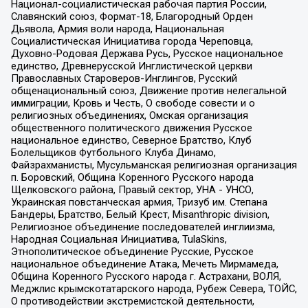
Национал-социалистическая рабочая партия России,
Славянский союз, Формат-18, Благородный Орден
Дьявола, Армия воли народа, Национальная
Социалистическая Инициатива города Череповца,
Духовно-Родовая Держава Русь, Русское национальное
единство, Древнерусской Инглистической церкви
Православных Староверов-Инглингов, Русский
общенациональный союз, Движение против нелегальной
иммиграции, Кровь и Честь, О свободе совести и о
религиозных объединениях, Омская организация
общественного политического движения Русское
национальное единство, Северное Братство, Клуб
Болельщиков Футбольного Клуба Динамо,
Файзрахманисты, Мусульманская религиозная организация
п. Боровский, Община Коренного Русского народа
Щелковского района, Правый сектор, УНА - УНСО,
Украинская повстанческая армия, Тризуб им. Степана
Бандеры, Братство, Белый Крест, Misanthropic division,
Религиозное объединение последователей инглиизма,
Народная Социальная Инициатива, TulaSkins,
Этнополитическое объединение Русские, Русское
национальное объединение Атака, Мечеть Мирмамеда,
Община Коренного Русского народа г. Астрахани, ВОЛЯ,
Меджлис крымскотатарского народа, Рубеж Севера, ТОЙС,
О противодействии экстремистской деятельности,