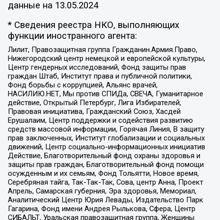
данные на
13.05.2024
* Сведения реестра НКО, выполняющих
функции иностранного агента:
Лилит, Правозащитная группа Гражданин.Армия.Право,
Нижегородский центр немецкой и европейской культуры,
Центр гендерных исследований, Фонд защиты прав
граждан Штаб, Институт права и публичной политики,
Фонд борьбы с коррупцией, Альянс врачей,
НАСИЛИЮ.НЕТ, Мы против СПИДа, СВЕЧА, Гуманитарное
действие, Открытый Петербург, Лига Избирателей,
Правовая инициатива, Гражданский Союз, Хасдей
Ерушалаим, Центр поддержки и содействия развитию
средств массовой информации, Горячая Линия, В защиту
прав заключенных, Институт глобализации и социальных
движений, Центр социально-информационных инициатив
Действие, Благотворительный фонд охраны здоровья и
защиты прав граждан, Благотворительный фонд помощи
осужденным и их семьям, Фонд Тольятти, Новое время,
Серебряная тайга, Так-Так-Так, Сова, центр Анна, Проект
Апрель, Самарская губерния, Эра здоровья, Мемориал,
Аналитический Центр Юрия Левады, Издательство Парк
Гагарина, Фонд имени Андрея Рылькова, Сфера, Центр
СИБАЛЬТ, Уральская правозащитная группа, Женщины