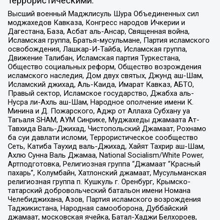
террористическими:
Высший военный Маджлисуль Шура Объединенных сил
моджахедов Кавказа, Конгресс народов Ичкерии и
Дагестана, База, Асбат аль-Ансар, Священная война,
Исламская группа, Братья-мусульмане, Партия исламского
освобождения, Лашкар-И-Тайба, Исламская группа,
Движение Талибан, Исламская партия Туркестана,
Общество социальных реформ, Общество возрождения
исламского наследия, Дом двух святых, Джунд аш-Шам,
Исламский джихад, Аль-Каида, Имарат Кавказ, АБТО,
Правый сектор, Исламское государство, Джабха аль-
Нусра ли-Ахль аш-Шам, Народное ополчение имени К.
Минина и Д. Пожарского, Аджр от Аллаха Субхану уа
Тагьаля SHAM, АУМ Синрике, Муджахеды джамаата Ат-
Тавхида Валь-Джихад, Чистопольский Джамаат, Рохнамо
ба суи давлати исломи, Террористическое сообщество
Сеть, Катиба Таухид валь-Джихад, Хайят Тахрир аш-Шам,
Ахлю Сунна Валь Джамаа, National Socialism/White Power,
Артподготовка, Религиозная группа “Джамаат “Красный
пахарь”, Колумбайн, Хатлонский джамаат, Мусульманская
религиозная группа п. Кушкуль г. Оренбург, Крымско-
татарский добровольческий батальон имени Номана
Челебиджихана, Азов, Партия исламского возрождения
Таджикистана, Народная самооборона, Дуббайский
джамаат, московская ячейка, Батал-Хаджи Белхороев,