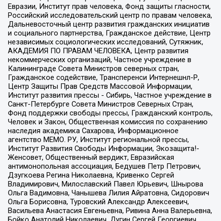
Евразии, Институт прав человека, Фонд защиты гласности,
Российский исследовательский центр по правам человека,
Дальневосточный центр развития гражданских инициатив
и социального партнерства, Гражданское действие, Центр
независимых социологических исследований, Сутяжник,
АКАДЕМИЯ ПО ПРАВАМ ЧЕЛОВЕКА, Центр развития
некоммерческих организаций, Частное учреждение в
Калининграде Совета Министров северных стран,
Гражданское содействие, Трансперенси Интернешнл-Р,
Центр Защиты Прав Средств Массовой Информации,
Институт развития прессы - Сибирь, Частное учреждение в
Санкт-Петербурге Совета Министров Северных Стран,
Фонд поддержки свободы прессы, Гражданский контроль,
Человек и Закон, Общественная комиссия по сохранению
наследия академика Сахарова, Информационное
агентство МЕМО. РУ, Институт региональной прессы,
Институт Развития Свободы Информации, Экозащита!-
Женсовет, Общественный вердикт, Евразийская
антимонопольная ассоциация, Бедушев Петр Петрович,
Дзугкоева Регина Николаевна, Кривенко Сергей
Владимирович, Милославский Павел Юрьевич, Шнырова
Ольга Вадимовна, Чанышева Лилия Айратовна, Сидорович
Ольга Борисовна, Туровский Александр Алексеевич,
Васильева Анастасия Евгеньевна, Ривина Анна Валерьевна,
Бойко Анатолий Николаевич, Дугин Сергей Георгиевич,