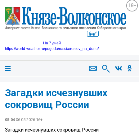
18+
На 7 дней
https://world-weather.ru/pogoda/russia/rostov_na_donu/
Загадки исчезнувших
сокровищ России
05:04
06.05.2026 16+
Загадки исчезнувших сокровищ России