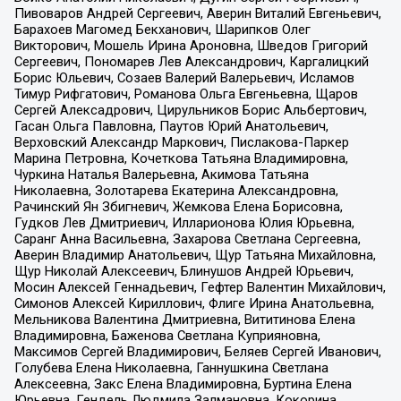
Пивоваров Андрей Сергеевич, Аверин Виталий Евгеньевич,
Барахоев Магомед Бекханович, Шарипков Олег
Викторович, Мошель Ирина Ароновна, Шведов Григорий
Сергеевич, Пономарев Лев Александрович, Каргалицкий
Борис Юльевич, Созаев Валерий Валерьевич, Исламов
Тимур Рифгатович, Романова Ольга Евгеньевна, Щаров
Сергей Алексадрович, Цирульников Борис Альбертович,
Гасан Ольга Павловна, Паутов Юрий Анатольевич,
Верховский Александр Маркович, Пислакова-Паркер
Марина Петровна, Кочеткова Татьяна Владимировна,
Чуркина Наталья Валерьевна, Акимова Татьяна
Николаевна, Золотарева Екатерина Александровна,
Рачинский Ян Збигневич, Жемкова Елена Борисовна,
Гудков Лев Дмитриевич, Илларионова Юлия Юрьевна,
Саранг Анна Васильевна, Захарова Светлана Сергеевна,
Аверин Владимир Анатольевич, Щур Татьяна Михайловна,
Щур Николай Алексеевич, Блинушов Андрей Юрьевич,
Мосин Алексей Геннадьевич, Гефтер Валентин Михайлович,
Симонов Алексей Кириллович, Флиге Ирина Анатольевна,
Мельникова Валентина Дмитриевна, Вититинова Елена
Владимировна, Баженова Светлана Куприяновна,
Максимов Сергей Владимирович, Беляев Сергей Иванович,
Голубева Елена Николаевна, Ганнушкина Светлана
Алексеевна, Закс Елена Владимировна, Буртина Елена
Юрьевна, Гендель Людмила Залмановна, Кокорина