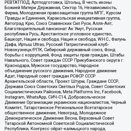
РЕВТАТПОД, Артподготовка, Штольц, В честь иконы
Божией Матери Державная, Сектор 16, Независимость,
Фирма, Молодежная правозащитная группа МПГ, Курсом
Правды и Единения, Каракольская инициативная группа,
Автоград Крю, Союз Славянских Сил Руси, Алля-Аят,
Благотворительный пансионат Ак Умут, Русская
республика Русь, Арестантское уголовное единство,
Башкорт, Нация и свобода, Нация и свобода, W.H.С., Фалунь
Дафа, Иртыш Ultras, Русский Патриотический клуб-
Новокузнецк/РПК, Сибирский державный союз, Фонд
борьбы с коррупцией, Фонд защиты прав граждан, Штабы
Навального, Совет граждан СССР Прикубанского округа г.
Краснодара, Мужское государство, Народное
объединение русского движения, Народное движение
Адат, Народный совет граждан РСФСР СССР
Архангельской области, Проект Штурм, Граждане СССР,
Держава Союз Советских Светлых Родов, Совет Советских
Социалистических Районов, Meta Platforms Inc, Facebook,
Instagram, WhatsApp, СИЧ-С14, Добровольческое
Движение Организации украинских националистов, Черный
Комитет, Татарстанское Региональное Всетатарское
общественное движение, Невоград, Молодежное
Демократическое Движение Весна, Верховный Совет
Татарской Автономной Советской Социалистической
Республики, Конгресс ойрат-калмыцкого народа,