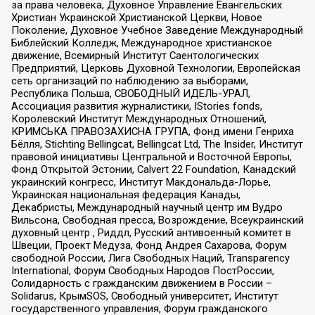
за права человека, Духовное Управление Евангельских
Христиан Украинской Христианской Церкви, Новое
Поколение, Духовное Учебное Заведение Международный
Библейский Колледж, Международное христианское
движение, Всемирный Институт Саентологических
Предприятий, Церковь Духовной Технологии, Европейская
сеть организаций по наблюдению за выборами,
Республика Польша, СВОБОДНЫЙ ИДЕЛЬ-УРАЛ,
Ассоциация развития журналистики, IStories fonds,
Королевский Институт Международных Отношений,
КРИМСЬКА ПРАВОЗАХИСНА ГРУПА, Фонд имени Генриха
Бёлля, Stichting Bellingcat, Bellingcat Ltd, The Insider, Институт
правовой инициативы Центральной и Восточной Европы,
Фонд Открытой Эстонии, Calvert 22 Foundation, Канадский
украинский конгресс, Институт Макдональда-Лорье,
Украинская национальная федерация Канады,
Декабристы, Международный научный центр им Вудро
Вильсона, Свободная пресса, Возрождение, Всеукраинский
духовный центр , Риддл, Русский антивоенный комитет в
Швеции, Проект Медуза, Фонд Андрея Сахарова, Форум
свободной России, Лига Свободных Наций, Transparеncy
International, Форум Свободных Народов ПостРоссии,
Солидарность с гражданским движением в России –
Solidarus, КрымSOS, Свободный университет, Институт
государственного управления, Форум гражданского