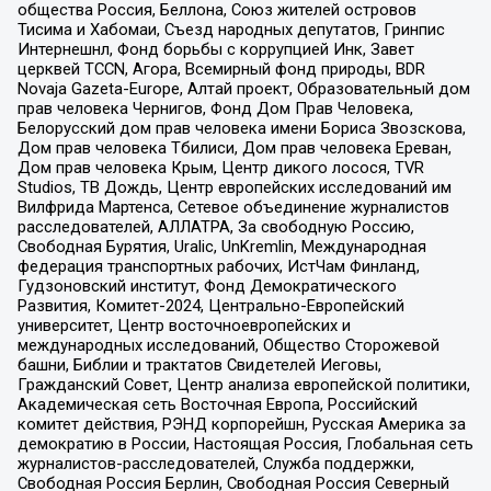
общества Россия, Беллона, Союз жителей островов
Тисима и Хабомаи, Съезд народных депутатов, Гринпис
Интернешнл, Фонд борьбы с коррупцией Инк, Завет
церквей TCCN, Агора, Всемирный фонд природы, BDR
Novaja Gazeta-Europe, Алтай проект, Образовательный дом
прав человека Чернигов, Фонд Дом Прав Человека,
Белорусский дом прав человека имени Бориса Звозскова,
Дом прав человека Тбилиси, Дом прав человека Ереван,
Дом прав человека Крым, Центр дикого лосося, TVR
Studios, ТВ Дождь, Центр европейских исследований им
Вилфрида Мартенса, Сетевое объединение журналистов
расследователей, АЛЛАТРА, За свободную Россию,
Свободная Бурятия, Uralic, UnKremlin, Международная
федерация транспортных рабочих, ИстЧам Финланд,
Гудзоновский институт, Фонд Демократического
Развития, Комитет-2024, Центрально-Европейский
университет, Центр восточноевропейских и
международных исследований, Общество Сторожевой
башни, Библии и трактатов Свидетелей Иеговы,
Гражданский Совет, Центр анализа европейской политики,
Академическая сеть Восточная Европа, Российский
комитет действия, РЭНД корпорейшн, Русская Америка за
демократию в России, Настоящая Россия, Глобальная сеть
журналистов-расследователей, Служба поддержки,
Свободная Россия Берлин, Свободная Россия Северный