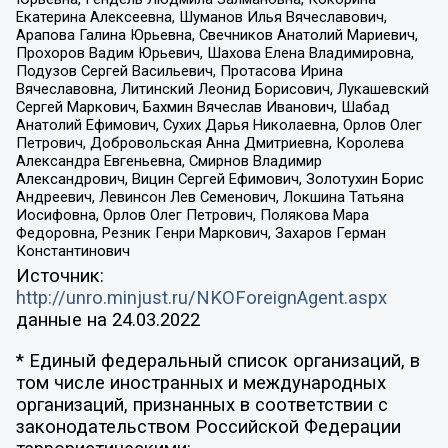
Екатерина Алексеевна, Шуманов Илья Вячеславович,
Арапова Галина Юрьевна, Свечников Анатолий Мариевич,
Прохоров Вадим Юрьевич, Шахова Елена Владимировна,
Подузов Сергей Васильевич, Протасова Ирина
Вячеславовна, Литинский Леонид Борисович, Лукашевский
Сергей Маркович, Бахмин Вячеслав Иванович, Шабад
Анатолий Ефимович, Сухих Дарья Николаевна, Орлов Олег
Петрович, Добровольская Анна Дмитриевна, Королева
Александра Евгеньевна, Смирнов Владимир
Александрович, Вицин Сергей Ефимович, Золотухин Борис
Андреевич, Левинсон Лев Семенович, Локшина Татьяна
Иосифовна, Орлов Олег Петрович, Полякова Мара
Федоровна, Резник Генри Маркович, Захаров Герман
Константинович
Источник:
http://unro.minjust.ru/NKOForeignAgent.aspx
данные на
24.03.2022
* Единый федеральный список организаций, в
том числе иностранных и международных
организаций, признанных в соответствии с
законодательством Российской Федерации