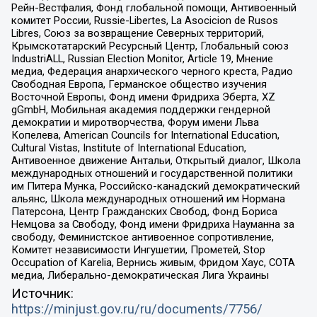
Рейн-Вестфалия, Фонд глобальной помощи, Антивоенный
комитет России, Russie-Libertes, La Asocicion de Rusos
Libres, Союз за возвращение Северных территорий,
Крымскотатарский Ресурсный Центр, Глобальный союз
IndustriALL, Russian Election Monitor, Article 19, Мнение
медиа, Федерация анархического черного креста, Радио
Свободная Европа, Германское общество изучения
Восточной Европы, Фонд имени Фридриха Эберта, XZ
gGmbH, Мобильная академия поддержки гендерной
демократии и миротворчества, Форум имени Льва
Копелева, American Councils for International Education,
Cultural Vistas, Institute of International Education,
Антивоенное движение Антальи, Открытый диалог, Школа
международных отношений и государственной политики
им Питера Мунка, Российско-канадский демократический
альянс, Школа международных отношений им Нормана
Патерсона, Центр Гражданских Свобод, Фонд Бориса
Немцова за Свободу, Фонд имени Фридриха Науманна за
свободу, Феминистское антивоенное сопротивление,
Комитет независимости Ингушетии, Прометей, Stop
Occupation of Karelia, Вернись живым, Фридом Хаус, СОТА
медиа, Либерально-демократическая Лига Украины
Источник:
https://minjust.gov.ru/ru/documents/7756/