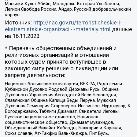
Маньяки Культ Убийц, Молодёжь Которая Улыбается,
Легион Свобода России, Айдар, Русский добровольческий
корпус
Источник:
http://nac.gov.ru/terroristicheskie-i-
ekstremistskie-organizacii-i-materialy.html
данные
на
16.11.2023
* Перечень общественных объединений и
религиозных организаций в отношении
которых судом принято вступившее в
законную силу решение о ликвидации или
запрете деятельности:
Национал-большевистская партия, ВЕК РА, Рада земли
Кубанской Духовно Родовой Державы Русь, Община
Духовного Управления Асгардской Веси Беловодья,
Славянская Община Капища Веды Перуна, Мужская
Духовная Семинария Староверов-Инглингов, Нурджулар, К
Богодержавию, Таблиги Джамаат, Свидетели Иеговы,
Русское национальное единство, Национал-
социалистическое общество, Джамаат мувахидов,
Объединенный Вилайат Кабарды, Балкарии и Карачая,
Союз славян, Ат-Такфир Валь-Хиджра, Пит Буль,