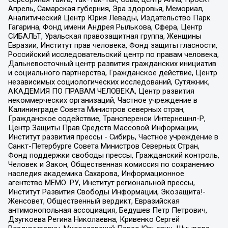
Апрель, Самарская губерния, Эра здоровья, Мемориал,
Аналитический Центр Юрия Левады, Издательство Парк
Гагарина, Фонд имени Андрея Рылькова, Сфера, Центр
СИБАЛЬТ, Уральская правозащитная группа, Женщины
Евразии, Институт прав человека, Фонд защиты гласности,
Российский исследовательский центр по правам человека,
Дальневосточный центр развития гражданских инициатив
и социального партнерства, Гражданское действие, Центр
независимых социологических исследований, Сутяжник,
АКАДЕМИЯ ПО ПРАВАМ ЧЕЛОВЕКА, Центр развития
некоммерческих организаций, Частное учреждение в
Калининграде Совета Министров северных стран,
Гражданское содействие, Трансперенси Интернешнл-Р,
Центр Защиты Прав Средств Массовой Информации,
Институт развития прессы - Сибирь, Частное учреждение в
Санкт-Петербурге Совета Министров Северных Стран,
Фонд поддержки свободы прессы, Гражданский контроль,
Человек и Закон, Общественная комиссия по сохранению
наследия академика Сахарова, Информационное
агентство МЕМО. РУ, Институт региональной прессы,
Институт Развития Свободы Информации, Экозащита!-
Женсовет, Общественный вердикт, Евразийская
антимонопольная ассоциация, Бедушев Петр Петрович,
Дзугкоева Регина Николаевна, Кривенко Сергей