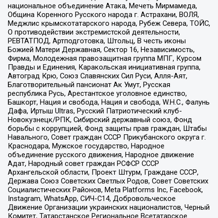
национальное объединение Атака, Мечеть Мирмамеда,
Община Коренного Русского народа г. Астрахани, ВОЛЯ,
Меджлис крымскотатарского народа, Рубеж Севера, ТОЙС,
О противодействии экстремистской деятельности,
РЕВТАТПОД, Артподготовка, Штольц, В честь иконы
Божией Матери Державная, Сектор 16, Независимость,
Фирма, Молодежная правозащитная группа МПГ, Курсом
Правды и Единения, Каракольская инициативная группа,
Автоград Крю, Союз Славянских Сил Руси, Алля-Аят,
Благотворительный пансионат Ак Умут, Русская
республика Русь, Арестантское уголовное единство,
Башкорт, Нация и свобода, Нация и свобода, W.H.С., Фалунь
Дафа, Иртыш Ultras, Русский Патриотический клуб-
Новокузнецк/РПК, Сибирский державный союз, Фонд
борьбы с коррупцией, Фонд защиты прав граждан, Штабы
Навального, Совет граждан СССР Прикубанского округа г.
Краснодара, Мужское государство, Народное
объединение русского движения, Народное движение
Адат, Народный совет граждан РСФСР СССР
Архангельской области, Проект Штурм, Граждане СССР,
Держава Союз Советских Светлых Родов, Совет Советских
Социалистических Районов, Meta Platforms Inc, Facebook,
Instagram, WhatsApp, СИЧ-С14, Добровольческое
Движение Организации украинских националистов, Черный
Комитет, Татарстанское Региональное Всетатарское