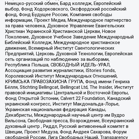
Немецко-русский обмен, Бард колледж, Европейский
выбор, Фонд Ходорковского, Оксфордский российский
фонд, Фонд Будущее России, Компания свободы
информации, Проект Медиа, Международное партнерство
за права человека, Духовное Управление Евангельских
Христиан Украинской Христианской Церкви, Новое
Поколение, Духовное Учебное Заведение Международный
Библейский Колледж, Международное христианское
движение, Всемирный Институт Саентологических
Предприятий, Церковь Духовной Технологии, Европейская
сеть организаций по наблюдению за выборами,
Республика Польша, СВОБОДНЫЙ ИДЕЛЬ-УРАЛ,
Ассоциация развития журналистики, IStories fonds,
Королевский Институт Международных Отношений,
КРИМСЬКА ПРАВОЗАХИСНА ГРУПА, Фонд имени Генриха
Бёлля, Stichting Bellingcat, Bellingcat Ltd, The Insider, Институт
правовой инициативы Центральной и Восточной Европы,
Фонд Открытой Эстонии, Calvert 22 Foundation, Канадский
украинский конгресс, Институт Макдональда-Лорье,
Украинская национальная федерация Канады,
Декабристы, Международный научный центр им Вудро
Вильсона, Свободная пресса, Возрождение, Всеукраинский
духовный центр , Риддл, Русский антивоенный комитет в
Швеции, Проект Медуза, Фонд Андрея Сахарова, Форум
свободной России, Лига Свободных Наций, Transparеncy