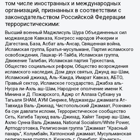
том числе иностранных и международных
организаций, признанных в соответствии с
законодательством Российской Федерации
террористическими:
Высший военный Маджлисуль Шура Объединенных сил
моджахедов Кавказа, Конгресс народов Ичкерии и
Дагестана, База, Асбат аль-Ансар, Священная война,
Исламская группа, Братья-мусульмане, Партия исламского
освобождения, Лашкар-И-Тайба, Исламская группа,
Движение Талибан, Исламская партия Туркестана,
Общество социальных реформ, Общество возрождения
исламского наследия, Дом двух святых, Джунд аш-Шам,
Исламский джихад, Аль-Каида, Имарат Кавказ, АБТО,
Правый сектор, Исламское государство, Джабха аль-
Нусра ли-Ахль аш-Шам, Народное ополчение имени К.
Минина и Д. Пожарского, Аджр от Аллаха Субхану уа
Тагьаля SHAM, АУМ Синрике, Муджахеды джамаата Ат-
Тавхида Валь-Джихад, Чистопольский Джамаат, Рохнамо
ба суи давлати исломи, Террористическое сообщество
Сеть, Катиба Таухид валь-Джихад, Хайят Тахрир аш-Шам,
Ахлю Сунна Валь Джамаа, National Socialism/White Power,
Артподготовка, Религиозная группа “Джамаат “Красный
пахарь”, Колумбайн, Хатлонский джамаат, Мусульманская
религиозная группа п. Кушкуль г. Оренбург, Крымско-