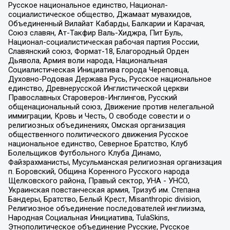
Русское национальное единство, Национал-
социалистическое общество, Джамаат мувахидов,
Объединенный Вилайат Кабарды, Балкарии и Карачая,
Союз славян, Ат-Такфир Валь-Хиджра, Пит Буль,
Национал-социалистическая рабочая партия России,
Славянский союз, Формат-18, Благородный Орден
Дьявола, Армия воли народа, Национальная
Социалистическая Инициатива города Череповца,
Духовно-Родовая Держава Русь, Русское национальное
единство, Древнерусской Инглистической церкви
Православных Староверов-Инглингов, Русский
общенациональный союз, Движение против нелегальной
иммиграции, Кровь и Честь, О свободе совести и о
религиозных объединениях, Омская организация
общественного политического движения Русское
национальное единство, Северное Братство, Клуб
Болельщиков Футбольного Клуба Динамо,
Файзрахманисты, Мусульманская религиозная организация
п. Боровский, Община Коренного Русского народа
Щелковского района, Правый сектор, УНА - УНСО,
Украинская повстанческая армия, Тризуб им. Степана
Бандеры, Братство, Белый Крест, Misanthropic division,
Религиозное объединение последователей инглиизма,
Народная Социальная Инициатива, TulaSkins,
Этнополитическое объединение Русские, Русское