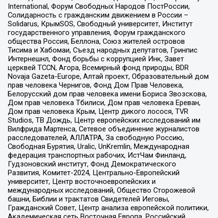
International, Форум Свободных Народов ПостРоссии,
Солидарность с гражданским движением в России –
Solidarus, КрымSOS, Свободный университет, Институт
государственного управления, Форум гражданского
общества Россия, Беллона, Союз жителей островов
Тисима и Хабомаи, Съезд народных депутатов, Гринпис
Интернешнл, Фонд борьбы с коррупцией Инк, Завет
церквей TCCN, Агора, Всемирный фонд природы, BDR
Novaja Gazeta-Europe, Алтай проект, Образовательный дом
прав человека Чернигов, Фонд Дом Прав Человека,
Белорусский дом прав человека имени Бориса Звозскова,
Дом прав человека Тбилиси, Дом прав человека Ереван,
Дом прав человека Крым, Центр дикого лосося, TVR
Studios, ТВ Дождь, Центр европейских исследований им
Вилфрида Мартенса, Сетевое объединение журналистов
расследователей, АЛЛАТРА, За свободную Россию,
Свободная Бурятия, Uralic, UnKremlin, Международная
федерация транспортных рабочих, ИстЧам Финланд,
Гудзоновский институт, Фонд Демократического
Развития, Комитет-2024, Центрально-Европейский
университет, Центр восточноевропейских и
международных исследований, Общество Сторожевой
башни, Библии и трактатов Свидетелей Иеговы,
Гражданский Совет, Центр анализа европейской политики,
Академическая сеть Восточная Европа, Российский