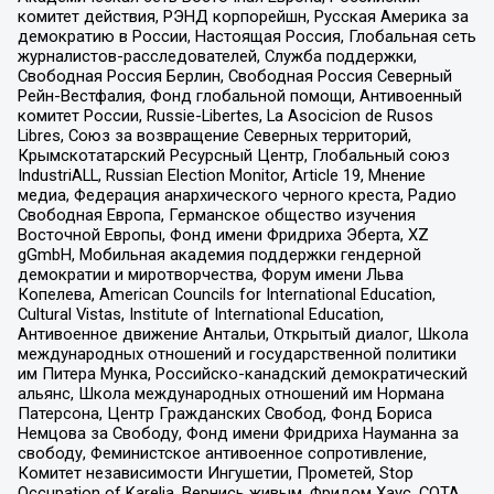
комитет действия, РЭНД корпорейшн, Русская Америка за
демократию в России, Настоящая Россия, Глобальная сеть
журналистов-расследователей, Служба поддержки,
Свободная Россия Берлин, Свободная Россия Северный
Рейн-Вестфалия, Фонд глобальной помощи, Антивоенный
комитет России, Russie-Libertes, La Asocicion de Rusos
Libres, Союз за возвращение Северных территорий,
Крымскотатарский Ресурсный Центр, Глобальный союз
IndustriALL, Russian Election Monitor, Article 19, Мнение
медиа, Федерация анархического черного креста, Радио
Свободная Европа, Германское общество изучения
Восточной Европы, Фонд имени Фридриха Эберта, XZ
gGmbH, Мобильная академия поддержки гендерной
демократии и миротворчества, Форум имени Льва
Копелева, American Councils for International Education,
Cultural Vistas, Institute of International Education,
Антивоенное движение Антальи, Открытый диалог, Школа
международных отношений и государственной политики
им Питера Мунка, Российско-канадский демократический
альянс, Школа международных отношений им Нормана
Патерсона, Центр Гражданских Свобод, Фонд Бориса
Немцова за Свободу, Фонд имени Фридриха Науманна за
свободу, Феминистское антивоенное сопротивление,
Комитет независимости Ингушетии, Прометей, Stop
Occupation of Karelia, Вернись живым, Фридом Хаус, СОТА