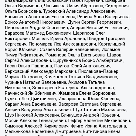
Владимирович, Милославский Павел Юрьевич, Шнырова
Ольга Вадимовна, Чанышева Лилия Айратовна, Сидорович
Ольга Борисовна, Туровский Александр Алексеевич,
Васильева Анастасия Евгеньевна, Ривина Анна Валерьевна,
Бойко Анатолий Николаевич, Дугин Сергей Георгиевич,
Пивоваров Андрей Сергеевич, Аверин Виталий Евгеньевич,
Барахоев Магомед Бекханович, Шарипков Олег
Викторович, Мошель Ирина Ароновна, Шведов Григорий
Сергеевич, Пономарев Лев Александрович, Каргалицкий
Борис Юльевич, Созаев Валерий Валерьевич, Исламов
Тимур Рифгатович, Романова Ольга Евгеньевна, Щаров
Сергей Алексадрович, Цирульников Борис Альбертович,
Гасан Ольга Павловна, Паутов Юрий Анатольевич,
Верховский Александр Маркович, Пислакова-Паркер
Марина Петровна, Кочеткова Татьяна Владимировна,
Чуркина Наталья Валерьевна, Акимова Татьяна
Николаевна, Золотарева Екатерина Александровна,
Рачинский Ян Збигневич, Жемкова Елена Борисовна,
Гудков Лев Дмитриевич, Илларионова Юлия Юрьевна,
Саранг Анна Васильевна, Захарова Светлана Сергеевна,
Аверин Владимир Анатольевич, Щур Татьяна Михайловна,
Щур Николай Алексеевич, Блинушов Андрей Юрьевич,
Мосин Алексей Геннадьевич, Гефтер Валентин Михайлович,
Симонов Алексей Кириллович, Флиге Ирина Анатольевна,
Мельникова Валентина Дмитриевна, Вититинова Елена