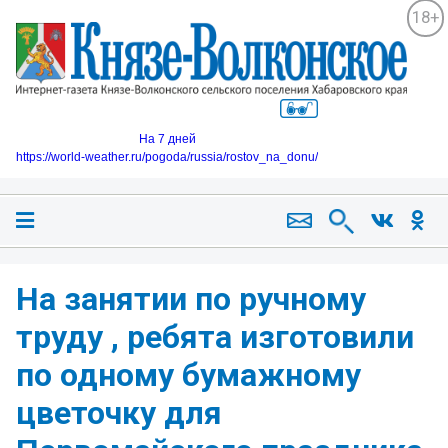
18+
На 7 дней
https://world-weather.ru/pogoda/russia/rostov_na_donu/
На занятии по ручному
труду , ребята изготовили
по одному бумажному
цветочку для