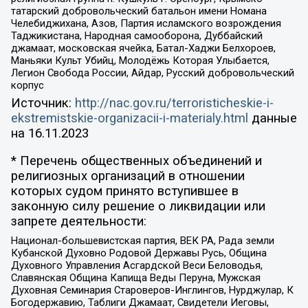
татарский добровольческий батальон имени Номана
Челебиджихана, Азов, Партия исламского возрождения
Таджикистана, Народная самооборона, Дуббайский
джамаат, московская ячейка, Батал-Хаджи Белхороев,
Маньяки Культ Убийц, Молодёжь Которая Улыбается,
Легион Свобода России, Айдар, Русский добровольческий
корпус
Источник:
http://nac.gov.ru/terroristicheskie-i-
ekstremistskie-organizacii-i-materialy.html
данные
на
16.11.2023
* Перечень общественных объединений и
религиозных организаций в отношении
которых судом принято вступившее в
законную силу решение о ликвидации или
запрете деятельности:
Национал-большевистская партия, ВЕК РА, Рада земли
Кубанской Духовно Родовой Державы Русь, Община
Духовного Управления Асгардской Веси Беловодья,
Славянская Община Капища Веды Перуна, Мужская
Духовная Семинария Староверов-Инглингов, Нурджулар, К
Богодержавию, Таблиги Джамаат, Свидетели Иеговы,