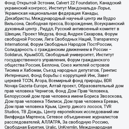
Фонд Открытой Эстонии, Calvert 22 Foundation, Канадский
украинский конгресс, Институт Макдональда-Лорье,
Украинская национальная федерация Канады,
Декабристы, Международный научный центр им Вудро
Вильсона, Свободная пресса, Возрождение, Всеукраинский
духовный центр , Риддл, Русский антивоенный комитет в
Швеции, Проект Медуза, Фонд Андрея Сахарова, Форум
свободной России, Лига Свободных Наций, Transparеncy
International, Форум Свободных Народов ПостРоссии,
Солидарность с гражданским движением в России –
Solidarus, КрымSOS, Свободный университет, Институт
государственного управления, Форум гражданского
общества Россия, Беллона, Союз жителей островов
Тисима и Хабомаи, Съезд народных депутатов, Гринпис
Интернешнл, Фонд борьбы с коррупцией Инк, Завет
церквей TCCN, Агора, Всемирный фонд природы, BDR
Novaja Gazeta-Europe, Алтай проект, Образовательный дом
прав человека Чернигов, Фонд Дом Прав Человека,
Белорусский дом прав человека имени Бориса Звозскова,
Дом прав человека Тбилиси, Дом прав человека Ереван,
Дом прав человека Крым, Центр дикого лосося, TVR
Studios, ТВ Дождь, Центр европейских исследований им
Вилфрида Мартенса, Сетевое объединение журналистов
расследователей, АЛЛАТРА, За свободную Россию,
Свободная Бурятия, Uralic, UnKremlin, Международная