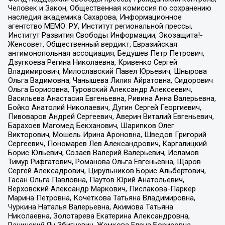
Человек и Закон, Общественная комиссия по сохранению
наследия академика Сахарова, Информационное
агентство МЕМО. РУ, Институт региональной прессы,
Институт Развития Свободы Информации, Экозащита!-
Женсовет, Общественный вердикт, Евразийская
антимонопольная ассоциация, Бедушев Петр Петрович,
Дзугкоева Регина Николаевна, Кривенко Сергей
Владимирович, Милославский Павел Юрьевич, Шнырова
Ольга Вадимовна, Чанышева Лилия Айратовна, Сидорович
Ольга Борисовна, Туровский Александр Алексеевич,
Васильева Анастасия Евгеньевна, Ривина Анна Валерьевна,
Бойко Анатолий Николаевич, Дугин Сергей Георгиевич,
Пивоваров Андрей Сергеевич, Аверин Виталий Евгеньевич,
Барахоев Магомед Бекханович, Шарипков Олег
Викторович, Мошель Ирина Ароновна, Шведов Григорий
Сергеевич, Пономарев Лев Александрович, Каргалицкий
Борис Юльевич, Созаев Валерий Валерьевич, Исламов
Тимур Рифгатович, Романова Ольга Евгеньевна, Щаров
Сергей Алексадрович, Цирульников Борис Альбертович,
Гасан Ольга Павловна, Паутов Юрий Анатольевич,
Верховский Александр Маркович, Пислакова-Паркер
Марина Петровна, Кочеткова Татьяна Владимировна,
Чуркина Наталья Валерьевна, Акимова Татьяна
Николаевна, Золотарева Екатерина Александровна,
Рачинский Ян Збигневич, Жемкова Елена Борисовна,