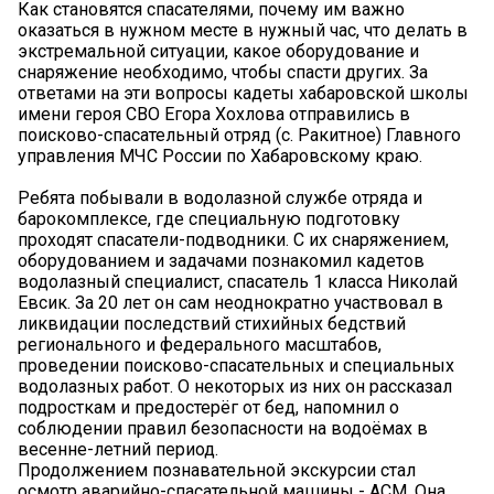
Как становятся спасателями, почему им важно
оказаться в нужном месте в нужный час, что делать в
экстремальной ситуации, какое оборудование и
снаряжение необходимо, чтобы спасти других. За
ответами на эти вопросы кадеты хабаровской школы
имени героя СВО Егора Хохлова отправились в
поисково-спасательный отряд (с. Ракитное) Главного
управления МЧС России по Хабаровскому краю.
Ребята побывали в водолазной службе отряда и
барокомплексе, где специальную подготовку
проходят спасатели-подводники. С их снаряжением,
оборудованием и задачами познакомил кадетов
водолазный специалист, спасатель 1 класса Николай
Евсик. За 20 лет он сам неоднократно участвовал в
ликвидации последствий стихийных бедствий
регионального и федерального масштабов,
проведении поисково-спасательных и специальных
водолазных работ. О некоторых из них он рассказал
подросткам и предостерёг от бед, напомнил о
соблюдении правил безопасности на водоёмах в
весенне-летний период.
Продолжением познавательной экскурсии стал
осмотр аварийно-спасательной машины - АСМ. Она