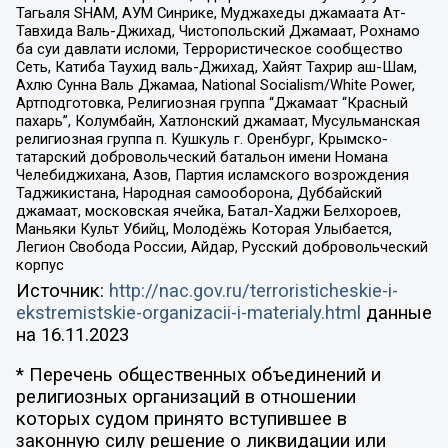
Тагьаля SHAM, АУМ Синрике, Муджахеды джамаата Ат-
Тавхида Валь-Джихад, Чистопольский Джамаат, Рохнамо
ба суи давлати исломи, Террористическое сообщество
Сеть, Катиба Таухид валь-Джихад, Хайят Тахрир аш-Шам,
Ахлю Сунна Валь Джамаа, National Socialism/White Power,
Артподготовка, Религиозная группа “Джамаат “Красный
пахарь”, Колумбайн, Хатлонский джамаат, Мусульманская
религиозная группа п. Кушкуль г. Оренбург, Крымско-
татарский добровольческий батальон имени Номана
Челебиджихана, Азов, Партия исламского возрождения
Таджикистана, Народная самооборона, Дуббайский
джамаат, московская ячейка, Батал-Хаджи Белхороев,
Маньяки Культ Убийц, Молодёжь Которая Улыбается,
Легион Свобода России, Айдар, Русский добровольческий
корпус
Источник:
http://nac.gov.ru/terroristicheskie-i-
ekstremistskie-organizacii-i-materialy.html
данные
на
16.11.2023
* Перечень общественных объединений и
религиозных организаций в отношении
которых судом принято вступившее в
законную силу решение о ликвидации или