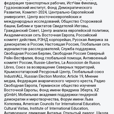
федерация транспортных рабочих, ИстЧам Финланд,
Гудзоновский институт, Фонд Демократического
Развития, Комитет-2024, Центрально-Европейский
университет, Центр восточноевропейских и
международных исследований, Общество Сторожевой
башни, Библии и трактатов Свидетелей Иеговы,
Гражданский Совет, Центр анализа европейской политики,
Академическая сеть Восточная Европа, Российский
комитет действия, РЭНД корпорейшн, Русская Америка за
демократию в России, Настоящая Россия, Глобальная сеть
журналистов-расследователей, Служба поддержки,
Свободная Россия Берлин, Свободная Россия Северный
Рейн-Вестфалия, Фонд глобальной помощи, Антивоенный
комитет России, Russie-Libertes, La Asocicion de Rusos
Libres, Союз за возвращение Северных территорий,
Крымскотатарский Ресурсный Центр, Глобальный союз
IndustriALL, Russian Election Monitor, Article 19, Мнение
медиа, Федерация анархического черного креста, Радио
Свободная Европа, Германское общество изучения
Восточной Европы, Фонд имени Фридриха Эберта, XZ
gGmbH, Мобильная академия поддержки гендерной
демократии и миротворчества, Форум имени Льва
Копелева, American Councils for International Education,
Cultural Vistas, Institute of International Education,
Антивоенное движение Антальи, Открытый диалог, Школа