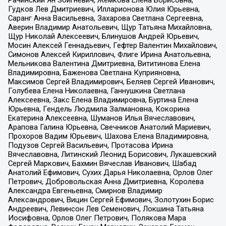
Гудков Лев Дмитриевич, Илларионова Юлия Юрьевна,
Саранг Анна Васильевна, Захарова Светлана Сергеевна,
Аверин Владимир Анатольевич, Щур Татьяна Михайловна,
Щур Николай Алексеевич, Блинушов Андрей Юрьевич,
Мосин Алексей Геннадьевич, Гефтер Валентин Михайлович,
Симонов Алексей Кириллович, Флиге Ирина Анатольевна,
Мельникова Валентина Дмитриевна, Вититинова Елена
Владимировна, Баженова Светлана Куприяновна,
Максимов Сергей Владимирович, Беляев Сергей Иванович,
Голубева Елена Николаевна, Ганнушкина Светлана
Алексеевна, Закс Елена Владимировна, Буртина Елена
Юрьевна, Гендель Людмила Залмановна, Кокорина
Екатерина Алексеевна, Шуманов Илья Вячеславович,
Арапова Галина Юрьевна, Свечников Анатолий Мариевич,
Прохоров Вадим Юрьевич, Шахова Елена Владимировна,
Подузов Сергей Васильевич, Протасова Ирина
Вячеславовна, Литинский Леонид Борисович, Лукашевский
Сергей Маркович, Бахмин Вячеслав Иванович, Шабад
Анатолий Ефимович, Сухих Дарья Николаевна, Орлов Олег
Петрович, Добровольская Анна Дмитриевна, Королева
Александра Евгеньевна, Смирнов Владимир
Александрович, Вицин Сергей Ефимович, Золотухин Борис
Андреевич, Левинсон Лев Семенович, Локшина Татьяна
Иосифовна, Орлов Олег Петрович, Полякова Мара