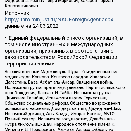
Федоровна, Резник Генри Маркович, Захаров Герман
Константинович
Источник:
http://unro.minjust.ru/NKOForeignAgent.aspx
данные на
24.03.2022
* Единый федеральный список организаций, в
том числе иностранных и международных
организаций, признанных в соответствии с
законодательством Российской Федерации
террористическими:
Высший военный Маджлисуль Шура Объединенных сил
моджахедов Кавказа, Конгресс народов Ичкерии и
Дагестана, База, Асбат аль-Ансар, Священная война,
Исламская группа, Братья-мусульмане, Партия исламского
освобождения, Лашкар-И-Тайба, Исламская группа,
Движение Талибан, Исламская партия Туркестана,
Общество социальных реформ, Общество возрождения
исламского наследия, Дом двух святых, Джунд аш-Шам,
Исламский джихад, Аль-Каида, Имарат Кавказ, АБТО,
Правый сектор, Исламское государство, Джабха аль-
Нусра ли-Ахль аш-Шам, Народное ополчение имени К.
Минина и Д. Пожарского, Аджр от Аллаха Субхану уа