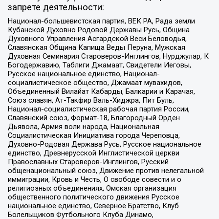
запрете деятельности:
Национал-большевистская партия, ВЕК РА, Рада земли
Кубанской Духовно Родовой Державы Русь, Община
Духовного Управления Асгардской Веси Беловодья,
Славянская Община Капища Веды Перуна, Мужская
Духовная Семинария Староверов-Инглингов, Нурджулар, К
Богодержавию, Таблиги Джамаат, Свидетели Иеговы,
Русское национальное единство, Национал-
социалистическое общество, Джамаат мувахидов,
Объединенный Вилайат Кабарды, Балкарии и Карачая,
Союз славян, Ат-Такфир Валь-Хиджра, Пит Буль,
Национал-социалистическая рабочая партия России,
Славянский союз, Формат-18, Благородный Орден
Дьявола, Армия воли народа, Национальная
Социалистическая Инициатива города Череповца,
Духовно-Родовая Держава Русь, Русское национальное
единство, Древнерусской Инглистической церкви
Православных Староверов-Инглингов, Русский
общенациональный союз, Движение против нелегальной
иммиграции, Кровь и Честь, О свободе совести и о
религиозных объединениях, Омская организация
общественного политического движения Русское
национальное единство, Северное Братство, Клуб
Болельщиков Футбольного Клуба Динамо,