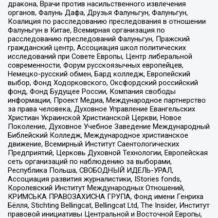
дракона, Врачи против насильственного извлечения
органов, Фалунь Дафа, Друзья Фалуньгун, Фалуньгун,
Коалиция по расследованию преследования в отношении
Фалуньгун в Китае, Всемирная организация по
расследованию преследований Фалуньгун, Пражский
гражданский центр, Ассоциация школ политических
исследований при Совете Европы, Центр либеральной
современности, Форум русскоязычных европейцев,
Немецко-русский обмен, Бард колледж, Европейский
выбор, Фонд Ходорковского, Оксфордский российский
фонд, Фонд Будущее России, Компания свободы
информации, Проект Медиа, Международное партнерство
за права человека, Духовное Управление Евангельских
Христиан Украинской Христианской Церкви, Новое
Поколение, Духовное Учебное Заведение Международный
Библейский Колледж, Международное христианское
движение, Всемирный Институт Саентологических
Предприятий, Церковь Духовной Технологии, Европейская
сеть организаций по наблюдению за выборами,
Республика Польша, СВОБОДНЫЙ ИДЕЛЬ-УРАЛ,
Ассоциация развития журналистики, IStories fonds,
Королевский Институт Международных Отношений,
КРИМСЬКА ПРАВОЗАХИСНА ГРУПА, Фонд имени Генриха
Бёлля, Stichting Bellingcat, Bellingcat Ltd, The Insider, Институт
правовой инициативы Центральной и Восточной Европы,