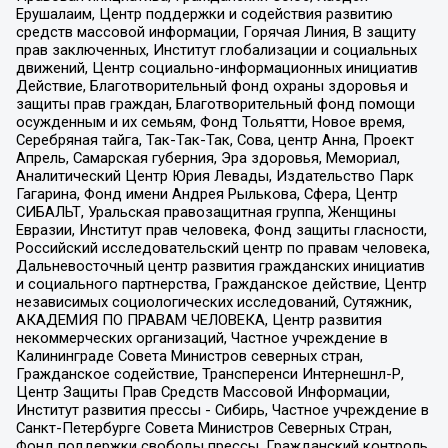
Ерушалаим, Центр поддержки и содействия развитию
средств массовой информации, Горячая Линия, В защиту
прав заключенных, Институт глобализации и социальных
движений, Центр социально-информационных инициатив
Действие, Благотворительный фонд охраны здоровья и
защиты прав граждан, Благотворительный фонд помощи
осужденным и их семьям, Фонд Тольятти, Новое время,
Серебряная тайга, Так-Так-Так, Сова, центр Анна, Проект
Апрель, Самарская губерния, Эра здоровья, Мемориал,
Аналитический Центр Юрия Левады, Издательство Парк
Гагарина, Фонд имени Андрея Рылькова, Сфера, Центр
СИБАЛЬТ, Уральская правозащитная группа, Женщины
Евразии, Институт прав человека, Фонд защиты гласности,
Российский исследовательский центр по правам человека,
Дальневосточный центр развития гражданских инициатив
и социального партнерства, Гражданское действие, Центр
независимых социологических исследований, Сутяжник,
АКАДЕМИЯ ПО ПРАВАМ ЧЕЛОВЕКА, Центр развития
некоммерческих организаций, Частное учреждение в
Калининграде Совета Министров северных стран,
Гражданское содействие, Трансперенси Интернешнл-Р,
Центр Защиты Прав Средств Массовой Информации,
Институт развития прессы - Сибирь, Частное учреждение в
Санкт-Петербурге Совета Министров Северных Стран,
Фонд поддержки свободы прессы, Гражданский контроль,