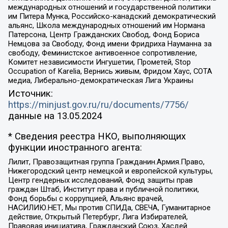
международных отношений и государственной политики
им Питера Мунка, Российско-канадский демократический
альянс, Школа международных отношений им Нормана
Патерсона, Центр Гражданских Свобод, Фонд Бориса
Немцова за Свободу, Фонд имени Фридриха Науманна за
свободу, Феминистское антивоенное сопротивление,
Комитет независимости Ингушетии, Прометей, Stop
Occupation of Karelia, Вернись живым, Фридом Хаус, СОТА
медиа, Либерально-демократическая Лига Украины
Источник:
https://minjust.gov.ru/ru/documents/7756/
данные на
13.05.2024
* Сведения реестра НКО, выполняющих
функции иностранного агента:
Лилит, Правозащитная группа Гражданин.Армия.Право,
Нижегородский центр немецкой и европейской культуры,
Центр гендерных исследований, Фонд защиты прав
граждан Штаб, Институт права и публичной политики,
Фонд борьбы с коррупцией, Альянс врачей,
НАСИЛИЮ.НЕТ, Мы против СПИДа, СВЕЧА, Гуманитарное
действие, Открытый Петербург, Лига Избирателей,
Правовая инициатива, Гражданский Союз, Хасдей