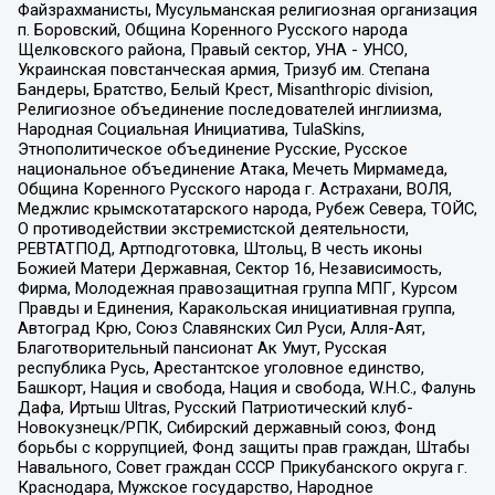
Файзрахманисты, Мусульманская религиозная организация
п. Боровский, Община Коренного Русского народа
Щелковского района, Правый сектор, УНА - УНСО,
Украинская повстанческая армия, Тризуб им. Степана
Бандеры, Братство, Белый Крест, Misanthropic division,
Религиозное объединение последователей инглиизма,
Народная Социальная Инициатива, TulaSkins,
Этнополитическое объединение Русские, Русское
национальное объединение Атака, Мечеть Мирмамеда,
Община Коренного Русского народа г. Астрахани, ВОЛЯ,
Меджлис крымскотатарского народа, Рубеж Севера, ТОЙС,
О противодействии экстремистской деятельности,
РЕВТАТПОД, Артподготовка, Штольц, В честь иконы
Божией Матери Державная, Сектор 16, Независимость,
Фирма, Молодежная правозащитная группа МПГ, Курсом
Правды и Единения, Каракольская инициативная группа,
Автоград Крю, Союз Славянских Сил Руси, Алля-Аят,
Благотворительный пансионат Ак Умут, Русская
республика Русь, Арестантское уголовное единство,
Башкорт, Нация и свобода, Нация и свобода, W.H.С., Фалунь
Дафа, Иртыш Ultras, Русский Патриотический клуб-
Новокузнецк/РПК, Сибирский державный союз, Фонд
борьбы с коррупцией, Фонд защиты прав граждан, Штабы
Навального, Совет граждан СССР Прикубанского округа г.
Краснодара, Мужское государство, Народное