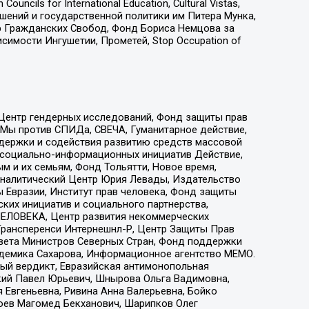
ls for International Education, Cultural Vistas,
ошений и государственной политики им Питера Мунка,
 Гражданских Свобод, Фонд Бориса Немцова за
имости Ингушетии, Прометей, Stop Occupation of
 Центр гендерных исследований, Фонд защиты прав
 Мы против СПИДа, СВЕЧА, Гуманитарное действие,
ддержки и содействия развитию средств массовой
р социально-информационных инициатив Действие,
 и их семьям, Фонд Тольятти, Новое время,
, Аналитический Центр Юрия Левады, Издательство
 Евразии, Институт прав человека, Фонд защиты
ких инициатив и социального партнерства,
ЕЛОВЕКА, Центр развития некоммерческих
 Трансперенси Интернешнл-Р, Центр Защиты Прав
овета Министров Северных Стран, Фонд поддержки
адемика Сахарова, Информационное агентство МЕМО.
ый вердикт, Евразийская антимонопольная
кий Павел Юрьевич, Шнырова Ольга Вадимовна,
 Евгеньевна, Ривина Анна Валерьевна, Бойко
хоев Магомед Бекханович, Шарипков Олег