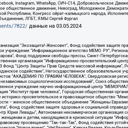
Facebook, Instagram, WhatsApp, СИЧ-С14, Добровольческое Движ
ское общественное движение, Невоград, Молодежное Демократ
ой Республики, Конгресс ойрат-калмыцкого народа, Исполнит
бъединение, ЛГБТ, Я.МЫ Сергей Фургал
uments/7822/
данные на
03.05.2024
Общество с ограниченной ответственностью "Радио Свободная Европа/Радио Свобода", Чешское информационное агентство "MEDIUM-ORIENT", Красноярская региональная общественная организация "Мы против СПИДа", Камалягин Денис Николаевич, Маркелов Сергей Евгеньевич, Пономарев Лев Александрович, Савицкая Людмила Алексеевна, Автономная некоммерческая организация "Центр по работе с проблемой насилия "НАСИЛИЮ.НЕТ", Межрегиональный профессиональный союз работников здравоохранения "Альянс врачей", Юридическое лицо, зарегистрированное в Латвийской Республике, SIA "Medusa Project" (регистрационный номер 40103797863, дата регистрации 10.06.2014), Некоммерческая организация "Фонд по борьбе с коррупцией", Автономная некоммерческая организация "Институт права и публичной политики", Баданин Роман Сергеевич, Гликин Максим Александрович, Железнова Мария Михайловна, Лукьянова Юлия Сергеевна, Маетная Елизавета Витальевна, Маняхин Петр Борисович, Чуракова Ольга Владимировна, Ярош Юлия Петровна, Юридическое лицо "The Insider SIA", зарегистрированное в Риге, Латвийская Республика (дата регистрации 26.06.2015), являющееся администратором доменного имени интернет-издания "The Insider SIA", https://theins.ru, Постернак Алексей Евгеньевич, Рубин Михаил Аркадьевич, Анин Роман Александрович, Юридическое лицо Istories fonds, зарегистрированное в Латвийской Республике (регистрационный номер 50008295751, дата регистрации 24.02.2020), Великовский Дмитрий Александрович, Долинина Ирина Николаевна, Мароховская Алеся Алексеевна, Шлейнов Роман Юрьевич, Шмагун Олеся Валентиновна, Общество с ограниченной ответственностью "Альтаир 2021", Общество с ограниченной ответственностью "Вега 2021", Общество с ограниченной ответственностью "Главный редактор 2021", Общество с ограниченной ответственностью "Ромашки монолит", Важенков Артем Валерьевич, Ивановская областная общественная организация "Центр гендерных исследований", Гурман Юрий Альбертович, Медиапроект "ОВД-Инфо", Егоров Владимир Владимирович, Жилинский Владимир Александрович, Общество с ограниченной ответственностью "ЗП", Иванова София Юрьевна, Карезина Инна Павловна, Кильтау Екатерина Викторовна, Петров Алексей Викторович, Пискунов Сергей Евгеньевич, Смирнов Сергей Сергеевич, Тихонов Михаил Сергеевич, Общество с ограниченной ответственностью "ЖУРНАЛИСТ-ИНОСТРАННЫЙ АГЕНТ", Арапова Галина Юрьевна, Вольтская Татьяна Анатольевна, Американская компания "Mason G.E.S. Anonymous Foundation" (США), являющаяся владельцем интернет-издания https://mnews.world/, Компания "Stichting Bellingcat", зарегистрированная в Нидерландах (дата регистрации 11.07.2018), Захаров Андрей Вячеславович, Клепиковская Екатерина Дмитриевна, Общество с ограниченной ответственностью "МЕМО", Перл Роман Александрович, Симонов Евгений Алексеевич, Соловьева Елена Анатольевна, Сотников Даниил Владимирович, Сурначева Елизавета Дмитриевна, Автономная некоммерческая организация по защите прав человека и информированию населения "Якутия – Наше Мнение", Общество с ограниченной ответственностью "Москоу диджитал медиа", с 26.01.2023 Общество с ограниченной ответственностью "Чайка Белые сады", Ветошкина Валерия Валерьевна, Заговора Максим Александрович, Межрегиональное общественное движение "Российская ЛГБТ - сеть", Оленичев Максим Владимирович, Павлов Иван Юрьевич, Скворцова Елена Сергеевна, Общество с ограниченной ответственностью "Как бы инагент", Кочетков Игорь Викторович, Общество с ограниченной ответственностью "Честные выборы", Еланчик Олег Александрович, Общество с ограниченной ответственностью "Нобелевский призыв", Гималова Регина Эмилевна, Григорьев Андрей Валерьевич, Григорьева Алина Александровна, Ассоциация по содействию защите прав призывников, альтернативнослужащих и военнослужащих "Правозащитная группа "Гражданин.Армия.Право", Хисамова Регина Фаритовна, Автономная некоммерческая организация по реализа