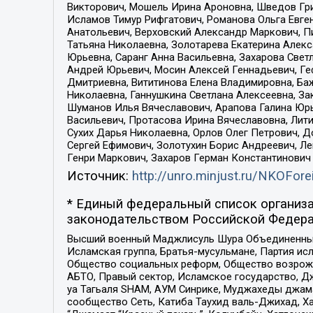
Викторович, Мошель Ирина Ароновна, Шведов Гри
Исламов Тимур Рифгатович, Романова Ольга Евге
Анатольевич, Верховский Александр Маркович, П
Татьяна Николаевна, Золотарева Екатерина Алек
Юрьевна, Саранг Анна Васильевна, Захарова Свет
Андрей Юрьевич, Мосин Алексей Геннадьевич, Ге
Дмитриевна, Вититинова Елена Владимировна, Ба
Николаевна, Ганнушкина Светлана Алексеевна, За
Шуманов Илья Вячеславович, Арапова Галина Юрь
Васильевич, Протасова Ирина Вячеславовна, Лит
Сухих Дарья Николаевна, Орлов Олег Петрович, 
Сергей Ефимович, Золотухин Борис Андреевич, Л
Генри Маркович, Захаров Герман Константинович
Источник:
http://unro.minjust.ru/NKOFore
* Единый федеральный список организа
законодательством Российской Федера
Высший военный Маджлисуль Шура Объединенных с
Исламская группа, Братья-мусульмане, Партия ис
Общество социальных реформ, Общество возрожд
АБТО, Правый сектор, Исламское государство, Д
уа Тагьаля SHAM, АУМ Синрике, Муджахеды джама
сообщество Сеть, Катиба Таухид валь-Джихад, Хай