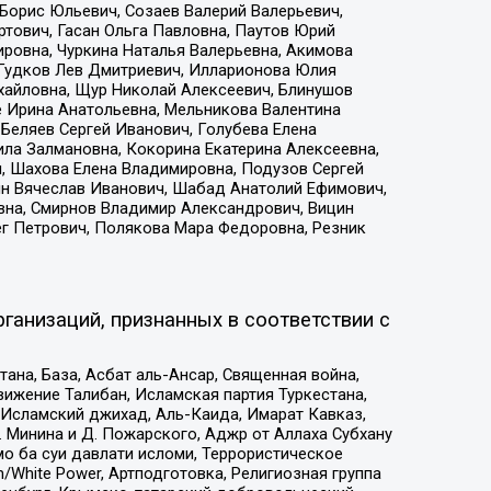
Борис Юльевич, Созаев Валерий Валерьевич,
тович, Гасан Ольга Павловна, Паутов Юрий
ровна, Чуркина Наталья Валерьевна, Акимова
 Гудков Лев Дмитриевич, Илларионова Юлия
ихайловна, Щур Николай Алексеевич, Блинушов
е Ирина Анатольевна, Мельникова Валентина
Беляев Сергей Иванович, Голубева Елена
ила Залмановна, Кокорина Екатерина Алексеевна,
, Шахова Елена Владимировна, Подузов Сергей
ин Вячеслав Иванович, Шабад Анатолий Ефимович,
вна, Смирнов Владимир Александрович, Вицин
ег Петрович, Полякова Мара Федоровна, Резник
ганизаций, признанных в соответствии с
на, База, Асбат аль-Ансар, Священная война,
ижение Талибан, Исламская партия Туркестана,
Исламский джихад, Аль-Каида, Имарат Кавказ,
 Минина и Д. Пожарского, Аджр от Аллаха Субхану
о ба суи давлати исломи, Террористическое
/White Power, Артподготовка, Религиозная группа