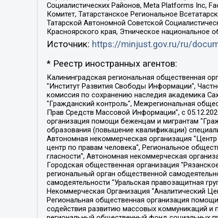
Социалистических Районов, Meta Platforms Inc, 
Комитет, Татарстанское Региональное Всетатар
Татарской Автономной Советской Социалистическ
Красноярского края, Этническое национальное о
Источник:
https://minjust.gov.ru/ru/doc
* Реестр иностранных агентов:
Калининградская региональная общественная организация "Экозащита!-Женсовет", Фонд содействия защите прав и свобод граждан "Общественный вердикт", Фонд "Институт Развития Свободы Информации", Частное учреждение "Информационное агентство МЕМО. РУ", Региональная общественная организация "Общественная комиссия по сохранению наследия академика Сахарова", Фонд поддержки свободы прессы, Санкт-Петербургская общественная правозащитная организация "Гражданский контроль", Межрегиональная общественная организация "Информационно-просветительский центр "Мемориал", Региональный Фонд "Центр Защиты Прав Средств Массовой Информации", с 05.12.2023 Фонд "Центр Защиты Прав Средств массовой информации", Региональная общественная благотворительная организация помощи беженцам и мигрантам "Гражданское содействие", Негосударственное образовательное учреждение дополнительного профессионального образования (повышение квалификации) специалистов "АКАДЕМИЯ ПО ПРАВАМ ЧЕЛОВЕКА", Свердловская региональная общественная организация "Сутяжник", Автономная некоммерческая организация "Центр независимых социологических исследований", Союз общественных объединений "Российский исследовательский центр по правам человека", Региональное общественное учреждение научно-информационный центр "МЕМОРИАЛ", Некоммерческая организация "Фонд защиты гласности", Автономная некоммерческая организация "Институт прав человека", Городская общественная организация "Екатеринбургское общество "МЕМОРИАЛ", Городская общественная организация "Рязанское историко-просветительское и правозащитное общество "Мемориал" (Рязанский Мемориал), Челябинский региональный орган общественной самодеятельности – женское общественное объединение "Женщины Евразии", Челябинский региональный орган общественной самодеятельности "Уральская правозащитная группа", Фонд содействия защите здоровья и социальной справедливости имени Андрея Рылькова, Автономная Некоммерческая Организация "Аналитический Центр Юрия Левады", Автономная некоммерческая организация социальной поддержки населения "Проект Апрель", Региональная общественная организация помощи женщинам и детям, находящимся в кризисной ситуации "Информационно-методический центр "Анна", Фонд содействия развитию массовых коммуникаций и правовому просвещению "Так-так-Так", Фонд содействия устойчивому развитию "Серебряная тайга", Свердловский региональный общественный фонд социальных проектов "Новое время", "Idel.Реалии", Кавказ.Реалии, Крым.Реалии, Телеканал Настоящее Время, Татаро-башкирская служба Радио Свобода (Azatliq Radiosi), Радио Свободная Европа/Радио Свобода (PCE/PC), "Сибирь.Реалии", "Фактограф", Благотворительный фонд помощи осужденным и их семьям, Автономная некоммерческая организация "Институт глобализации и социальных движений", Фонд "В защиту прав заключенных", Частное учреждение "Центр поддержки и содействия развитию средств массовой информации", Пензенский региональный общественный благотворительный фонд "Гражданский союз", "Север.Реалии", Некоммерческая организация Фонд "Правовая инициатива", 