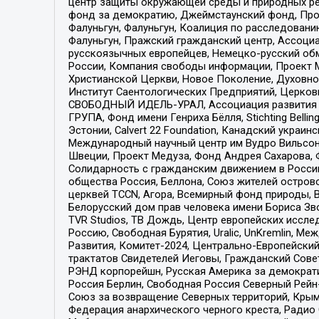
центр защиты окружающей среды и природных ресу
фонд за демократию, Джеймстаунский фонд, Прож
Фалуньгун, Фалуньгун, Коалиция по расследован
Фалуньгун, Пражский гражданский центр, Ассоци
русскоязычных европейцев, Немецко-русский об
России, Компания свободы информации, Проект М
Христианской Церкви, Новое Поколение, Духовн
Институт Саентологических Предприятий, Церков
СВОБОДНЫЙ ИДЕЛЬ-УРАЛ, Ассоциация развития ж
ГРУПА, Фонд имени Генриха Бёлля, Stichting Bellin
Эстонии, Calvert 22 Foundation, Канадский укра
Международный научный центр им Вудро Вильсона
Швеции, Проект Медуза, Фонд Андрея Сахарова, Ф
Солидарность с гражданским движением в России 
общества Россия, Беллона, Союз жителей острово
церквей TCCN, Агора, Всемирный фонд природы, B
Белорусский дом прав человека имени Бориса Зво
TVR Studios, ТВ Дождь, Центр европейских иссл
Россию, Свободная Бурятия, Uralic, UnKremlin, 
Развития, Комитет-2024, Центрально-Европейски
трактатов Свидетелей Иеговы, Гражданский Совет
РЭНД корпорейшн, Русская Америка за демократи
Россия Берлин, Свободная Россия Северный Рейн-В
Союз за возвращение Северных территорий, Крымско
Федерация анархического черного креста, Радио