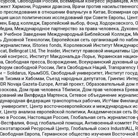
рсов, Свободная Россия, Всемирный конгресс украинцев, Атла
ект Хармони, Родники дракона, Врачи против насильственного
ию преследования в отношении Фалуньгун в Китае, Всемирная о
ация школ политических исследований при Совете Европы, Цен
мен, Бард колледж, Европейский выбор, Фонд Ходорковского,
едиа, Международное партнерство за права человека, Духовно
ое Учебное Заведение Международный Библейский Колледж, М
ь Духовной Технологии, Европейская сеть организаций по наб
урналистики, IStories fonds, Королевский Институт Между
gcat, Bellingcat Ltd, The Insider, Институт правовой инициатив
инский конгресс, Институт Макдональда-Лорье, Украинская нац
, Свободная пресса, Возрождение, Всеукраинский духовный цен
орум свободной России, Лига Свободных Наций, Transparеncy I
– Solidarus, КрымSOS, Свободный университет, Институт госу
в Тисима и Хабомаи, Съезд народных депутатов, Гринпис Инте
DR Novaja Gazeta-Europe, Алтай проект, Образовательный дом 
зскова, Дом прав человека Тбилиси, Дом прав человека Ерева
едований им Вилфрида Мартенса, Сетевое объединение журнали
Международная федерация транспортных рабочих, ИстЧам Финлан
й университет, Центр восточноевропейских и международных и
, Центр анализа европейской политики, Академическая сеть Во
ю в России, Настоящая Россия, Глобальная сеть журналистов
естфалия, Фонд глобальной помощи, Антивоенный комитет России,
татарский Ресурсный Центр, Глобальный союз IndustriALL, Russi
 Свободная Европа, Германское общество изучения Восточной 