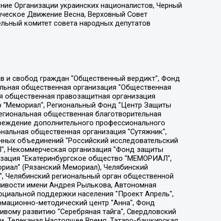
ение Организации украинских националистов, Черный
ическое Движение Весна, Верховный Совет
ельный комитет совета народных депутатов
ции социально-правовых программ "Лилит", Дальневосточное общественное движение "Маяк", Санкт-Петербургская ЛГБТ-инициативная группа "Выход", Инициативная группа ЛГБТ+ "Реверс", Алексеев Андрей Викторович, Бекбулатова Таисия Львовна, Беляев Иван Михайлович, Владыкина Елена Сергеевна, Гельман Марат Александрович, Никульшина Вероника Юрьевна, Толоконникова Надежда Андреевна, Шендерович Виктор Анатольевич, Общество с ограниченной ответственностью "Данное сообщение", Общество с ограниченной ответственностью Издательский дом "Новая глава", Айнбиндер Александра Александровна, Московский комьюнити-центр для ЛГБТ+инициатив, Благотворительный фонд развития филантропии, Deutsche Welle (Германия, Kurt-Schumacher-Strasse 3, 53113 Bonn), Борзунова Мария Михайловна, Воробьев Виктор Викторович, Голубева Анна Львовна, Константинова Алла Михайловна, Малкова Ирина Владимировна, Мурадов Мурад Абдулгалимович, Осетинская Елизавета Николаевна, Понасенков Евгений Николаевич, Ганапольский Матвей Юрьевич, Киселев Евгений Алексеевич, Борухович Ирина Григорьевна, Дремин Иван Тимофеевич, Дубровский Дмитрий Викторович, Красноярская региональная общественная организация поддержки и развития альтернативных образовательных технологий и межкультурных коммуникаций "ИНТЕРРА", Маяковская Екатерина Алексеевна, Фейгин Марк Захарович, Филимонов Андрей Викторович, Дзугкоева Регина Николаевна, Доброхотов Роман Александрович, Дудь Юрий Александрович, Елкин Сергей Владимирович, Кругликов Кирилл Игоревич, Сабунаева Мария Леонидовна, Семенов Алексей Владимирович, Шаинян Карен Багратович, Шульман Екатерина Михайловна, Асафьев Артур Валерьевич, Вахштайн Виктор Семенович, Венедиктов Алексей Алексеевич, Лушникова Екатерина Евгеньевна, Волков Леонид Михайлович, Невзоров Александр Глебович, Пархоменко Сергей Борисович, Сироткин Ярослав Николаевич, Кара-Мурза Владимир Владимирович, Баранова Наталья Владимировна, Гозман Леонид Яковлевич, Кагарлицкий Борис Юльевич, Климарев Михаил Валерьевич, Милов Владимир Станиславович, Автономная некоммерческая организация Краснодарский центр современного искусства "Типография", Моргенштерн Алишер Тагирович, Соболь Любовь Эдуардовна, Общество с ограниченной ответственностью "ЛИЗА НОРМ", Каспаров Гарри Кимович, Ходорковский Михаил Борисович, Общество с ограниченной ответственностью "Апрельские тезисы", Данилович Ирина Брониславовна, Кашин Олег Владимирович, Петров Николай Владимирович, Пивоваров Алексей Владимирович, Соколов Михаил Владимирович, Цветкова Юлия Владимировна, Чичваркин Евгений Александрович, Комитет против пыток/Команда против пыток, Общество с ограниченной ответственностью "Первый научный", Общество с ограниченной ответственностью "Вертолет и ко", Белоцерковская Вероника Борисовна, Кац Максим Евгеньевич, Лазарева Татьяна Юрьевна, Шаведдинов Руслан Табризович, Яшин Илья Валерьевич, Общество с ограниченной ответственностью "Иноагент ААВ", Алешковский Дмитрий Петрович, Альбац Евгения Марковна, Быков Дмитрий Львович, Галямина Юлия Евгеньевна, Лойко Сергей Леонидович, Мартынов Кирилл Константинович, Медведев Сергей Александрович, Крашенинников Федор Геннадиевич, Гордеева Катерина Вл