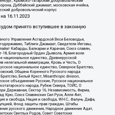
Оренбург, Крымско-татарский добровольческий
орона, Дуббайский джамаат, московская ячейка,
усский добровольческий корпус
 на
16.11.2023
судом принято вступившее в законную
вного Управления Асгардской Веси Беловодья,
годержавию, Таблиги Джамаат, Свидетели Иеговы,
айат Кабарды, Балкарии и Карачая, Союз славян,
т-18, Благородный Орден Дьявола, Армия воли
ое национальное единство, Древнерусской
 нелегальной иммиграции, Кровь и Честь, О
усское национальное единство, Северное Братство,
ровский, Община Коренного Русского народа
атство, Белый Крест, Misanthropic division,
еское объединение Русские, Русское национальное
котатарского народа, Рубеж Севера, ТОЙС, О
ри Державная, Сектор 16, Независимость, Фирма,
д Крю, Союз Славянских Сил Руси, Алля-Аят,
я и свобода, Нация и свобода, W.H.С., Фалунь Дафа,
рупцией, Фонд защиты прав граждан, Штабы
ение русского движения, Народное движение Адат,
етских Светлых Родов, Совет Советских