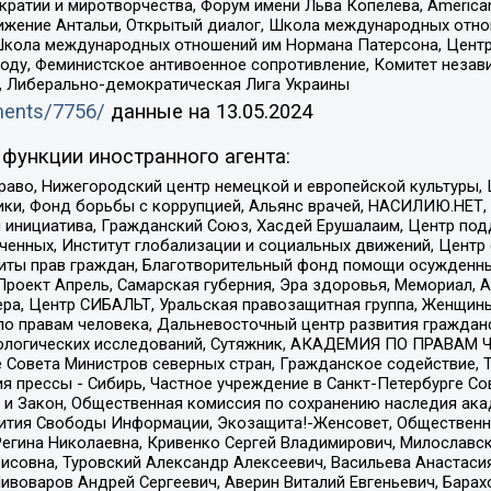
и и миротворчества, Форум имени Льва Копелева, American Counci
ое движение Антальи, Открытый диалог, Школа международных отн
Школа международных отношений им Нормана Патерсона, Центр
ду, Феминистское антивоенное сопротивление, Комитет независ
а, Либерально-демократическая Лига Украины
uments/7756/
данные на
13.05.2024
функции иностранного агента:
раво, Нижегородский центр немецкой и европейской культуры,
тики, Фонд борьбы с коррупцией, Альянс врачей, НАСИЛИЮ.НЕТ,
я инициатива, Гражданский Союз, Хасдей Ерушалаим, Центр по
юченных, Институт глобализации и социальных движений, Цент
ты прав граждан, Благотворительный фонд помощи осужденным
а, Проект Апрель, Самарская губерния, Эра здоровья, Мемориал
ера, Центр СИБАЛЬТ, Уральская правозащитная группа, Женщины
по правам человека, Дальневосточный центр развития гражданс
ологических исследований, Сутяжник, АКАДЕМИЯ ПО ПРАВАМ Ч
е Совета Министров северных стран, Гражданское содействие,
я прессы - Сибирь, Частное учреждение в Санкт-Петербурге С
 и Закон, Общественная комиссия по сохранению наследия ак
звития Свободы Информации, Экозащита!-Женсовет, Общественн
Регина Николаевна, Кривенко Сергей Владимирович, Милославс
совна, Туровский Александр Алексеевич, Васильева Анастасия
Пивоваров Андрей Сергеевич, Аверин Виталий Евгеньевич, Бара