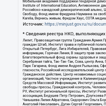
Мобильная академия поддержки гендерной демократи
Institute of International Education, Антивоенн
Российско-канадский демократический альянс, 
Свободу, Фонд имени Фридриха Науманна за свобо
Karelia, Вернись живым, Фридом Хаус, СОТА меди
Источник:
https://minjust.gov.ru/ru/doc
* Сведения реестра НКО, выполняющих 
Лилит, Правозащитная группа Гражданин.Армия.П
граждан Штаб, Институт права и публичной поли
Открытый Петербург, Лига Избирателей, Правова
информации, Горячая Линия, В защиту прав закл
Благотворительный фонд охраны здоровья и защи
Серебряная тайга, Так-Так-Так, Сова, центр Анн
Парк Гагарина, Фонд имени Андрея Рылькова, Сф
гласности, Российский исследовательский центр 
Гражданское действие, Центр независимых соци
организаций, Частное учреждение в Калининград
Средств Массовой Информации, Институт развити
свободы прессы, Гражданский контроль, Человек
РУ, Институт региональной прессы, Институт Ра
ассоциация, Бедушев Петр Петрович, Дзугкоева 
Чанышева Лилия Айратовна, Сидорович Ольга Бори
Анатолий Николаевич, Дугин Сергей Георгиевич, 