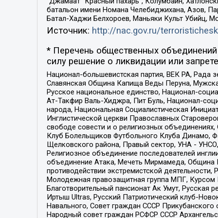
“Джамаат “Красный пахарь”, Колумбайн, Хатлонск
батальон имени Номана Челебиджихана, Азов, Па
Батал-Хаджи Белхороев, Маньяки Культ Убийц, М
Источник:
http://nac.gov.ru/terroristichesk
* Перечень общественных объединений 
силу решение о ликвидации или запрете
Национал-большевистская партия, ВЕК РА, Рада 
Славянская Община Капища Веды Перуна, Мужская
Русское национальное единство, Национал-социа
Ат-Такфир Валь-Хиджра, Пит Буль, Национал-соц
народа, Национальная Социалистическая Инициат
Инглистической церкви Православных Староверов
свободе совести и о религиозных объединениях,
Клуб Болельщиков Футбольного Клуба Динамо, Фа
Щелковского района, Правый сектор, УНА - УНСО, У
Религиозное объединение последователей инглии
объединение Атака, Мечеть Мирмамеда, Община К
противодействии экстремистской деятельности, 
Молодежная правозащитная группа МПГ, Курсом П
Благотворительный пансионат Ак Умут, Русская ре
Иртыш Ultras, Русский Патриотический клуб-Нов
Навального, Совет граждан СССР Прикубанского 
Народный совет граждан РСФСР СССР Архангельск