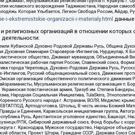
ий джамаат, Мусульманская религиозная группа п. Кушкуль г. 
ртия исламского возрождения Таджикистана, Народная самооб
олодёжь Которая Улыбается, Легион Свобода России, Айдар, Р
ie-i-ekstremistskie-organizacii-i-materialy.html
данные
и религиозных организаций в отношении которых 
 деятельности:
земли Кубанской Духовно Родовой Державы Русь, Община Духо
 Духовная Семинария Староверов-Инглингов, Нурджулар, К Бо
листическое общество, Джамаат мувахидов, Объединенный Вил
иалистическая рабочая партия России, Славянский союз, Форма
ива города Череповца, Духовно-Родовая Держава Русь, Русск
-Инглингов, Русский общенациональный союз, Движение против
 Омская организация общественного политического движения Р
йзрахманисты, Мусульманская религиозная организация п. Бо
краинская повстанческая армия, Тризуб им. Степана Бандеры, Бр
зма, Народная Социальная Инициатива, TulaSkins, Этнополитич
оренного Русского народа г. Астрахани, ВОЛЯ, Меджлис крымс
РЕВТАТПОД, Артподготовка, Штольц, В честь иконы Божией Мате
равды и Единения, Каракольская инициативная группа, Автогра
спублика Русь, Арестантское уголовное единство, Башкорт, Наци
окузнецк/РПК, Сибирский державный союз, Фонд борьбы с кор
округа г. Краснодара, Мужское государство, Народное объедин
ой области, Проект Штурм, Граждане СССР, Держава Союз Сов