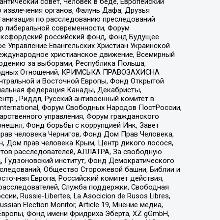
нтический совет, Человек в беде, Европейский
 извлечения органов, Фалунь Дафа, Друзья
рганизация по расследованию преследований
тр либеральной современности, Форум
 Оксфордский российский фонд, Фонд Будущее
е Управление Евангельских Христиан Украинской
еждународное христианское движение, Всемирный
людению за выборами, Республика Польша,
народных Отношений, КРИМСЬКА ПРАВОЗАХИСНА
ы Центральной и Восточной Европы, Фонд Открытой
иональная федерация Канады, Декабристы,
тр , Риддл, Русский антивоенный комитет в
nternational, Форум Свободных Народов ПостРоссии,
дарственного управления, Форум гражданского
рнешнл, Фонд борьбы с коррупцией Инк, Завет
прав человека Чернигов, Фонд Дом Прав Человека,
н, Дом прав человека Крым, Центр дикого лосося,
стов расследователей, АЛЛАТРА, За свободную
д, Гудзоновский институт, Фонд Демократического
сследований, Общество Сторожевой башни, Библии и
сточная Европа, Российский комитет действия,
-расследователей, Служба поддержки, Свободная
 Russie-Libertes, La Asocicion de Rusos Libres,
an Election Monitor, Article 19, Мнение медиа,
Европы, Фонд имени Фридриха Эберта, XZ gGmbH,