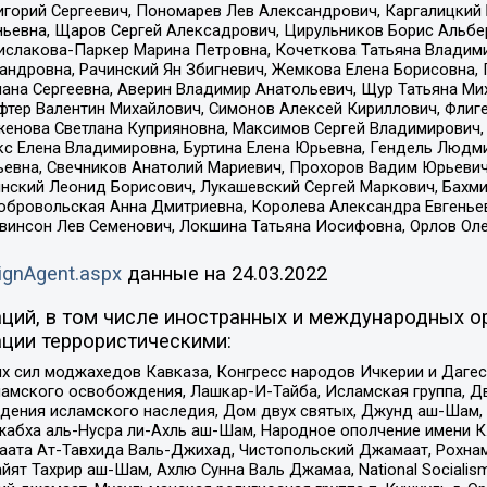
горий Сергеевич, Пономарев Лев Александрович, Каргалицкий 
ньевна, Щаров Сергей Алексадрович, Цирульников Борис Альбер
ислакова-Паркер Марина Петровна, Кочеткова Татьяна Владими
сандровна, Рачинский Ян Збигневич, Жемкова Елена Борисовна,
лана Сергеевна, Аверин Владимир Анатольевич, Щур Татьяна М
фтер Валентин Михайлович, Симонов Алексей Кириллович, Флиг
женова Светлана Куприяновна, Максимов Сергей Владимирович, 
кс Елена Владимировна, Буртина Елена Юрьевна, Гендель Людм
евна, Свечников Анатолий Мариевич, Прохоров Вадим Юрьевич
инский Леонид Борисович, Лукашевский Сергей Маркович, Бахм
Добровольская Анна Дмитриевна, Королева Александра Евгенье
евинсон Лев Семенович, Локшина Татьяна Иосифовна, Орлов Ол
ignAgent.aspx
данные на
24.03.2022
ций, в том числе иностранных и международных ор
ции террористическими:
ил моджахедов Кавказа, Конгресс народов Ичкерии и Дагеста
ламского освобождения, Лашкар-И-Тайба, Исламская группа, Дв
ения исламского наследия, Дом двух святых, Джунд аш-Шам, 
жабха аль-Нусра ли-Ахль аш-Шам, Народное ополчение имени К.
ата Ат-Тавхида Валь-Джихад, Чистопольский Джамаат, Рохнам
ят Тахрир аш-Шам, Ахлю Сунна Валь Джамаа, National Socialism