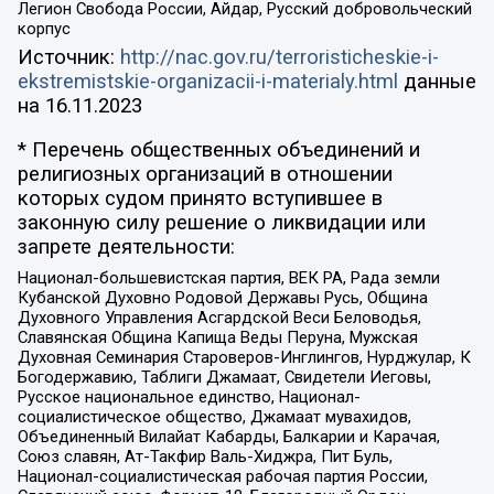
Легион Свобода России, Айдар, Русский добровольческий
корпус
Источник:
http://nac.gov.ru/terroristicheskie-i-
ekstremistskie-organizacii-i-materialy.html
данные
на
16.11.2023
* Перечень общественных объединений и
религиозных организаций в отношении
которых судом принято вступившее в
законную силу решение о ликвидации или
запрете деятельности:
Национал-большевистская партия, ВЕК РА, Рада земли
Кубанской Духовно Родовой Державы Русь, Община
Духовного Управления Асгардской Веси Беловодья,
Славянская Община Капища Веды Перуна, Мужская
Духовная Семинария Староверов-Инглингов, Нурджулар, К
Богодержавию, Таблиги Джамаат, Свидетели Иеговы,
Русское национальное единство, Национал-
социалистическое общество, Джамаат мувахидов,
Объединенный Вилайат Кабарды, Балкарии и Карачая,
Союз славян, Ат-Такфир Валь-Хиджра, Пит Буль,
Национал-социалистическая рабочая партия России,