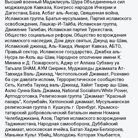
Высший военный Маджлисуль Шура Объединенных сил
моджахедов Кавказа, Конгресс народов Ичкерии и
Дагестана, База, Асбат аль-Ансар, Священная война,
Исламская группа, Братья-мусульмане, Партия исламского
освобождения, Лашкар-И-Тайба, Исламская группа,
Движение Талибан, Исламская партия Туркестана,
Общество социальных реформ, Общество возрождения
исламского наследия, Дом двух святых, Джунд аш-Шам,
Исламский джихад, Аль-Каида, Имарат Кавказ, АБТО,
Правый сектор, Исламское государство, Джабха аль-
Нусра ли-Ахль аш-Шам, Народное ополчение имени К.
Минина и Д. Пожарского, Аджр от Аллаха Субхану уа
Тагьаля SHAM, АУМ Синрике, Муджахеды джамаата Ат-
Тавхида Валь-Джихад, Чистопольский Джамаат, Рохнамо
ба суи давлати исломи, Террористическое сообщество
Сеть, Катиба Таухид валь-Джихад, Хайят Тахрир аш-Шам,
Ахлю Сунна Валь Джамаа, National Socialism/White Power,
Артподготовка, Религиозная группа “Джамаат “Красный
пахарь”, Колумбайн, Хатлонский джамаат, Мусульманская
религиозная группа п. Кушкуль г. Оренбург, Крымско-
татарский добровольческий батальон имени Номана
Челебиджихана, Азов, Партия исламского возрождения
Таджикистана, Народная самооборона, Дуббайский
джамаат, московская ячейка, Батал-Хаджи Белхороев,
Маньяки Культ Убийц, Молодёжь Которая Улыбается,