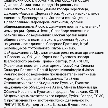
Славянский союз, Формат-18, Благородный Орден
Дьявола, Армия воли народа, Национальная
Социалистическая Инициатива города Череповца,
Духовно-Родовая Держава Русь, Русское национальное
единство, Древнерусской Инглистической церкви
Православных Староверов-Инглингов, Русский
общенациональный союз, Движение против нелегальной
иммиграции, Кровь и Честь, О свободе совести и о
религиозных объединениях, Омская организация
общественного политического движения Русское
национальное единство, Северное Братство, Клуб
Болельщиков Футбольного Клуба Динамо,
Файзрахманисты, Мусульманская религиозная организация
п. Боровский, Община Коренного Русского народа
Щелковского района, Правый сектор, УНА - УНСО,
Украинская повстанческая армия, Тризуб им. Степана
Бандеры, Братство, Белый Крест, Misanthropic division,
Религиозное объединение последователей инглиизма,
Народная Социальная Инициатива, TulaSkins,
Этнополитическое объединение Русские, Русское
национальное объединение Атака, Мечеть Мирмамеда,
Община Коренного Русского народа г. Астрахани, ВОЛЯ,
Меджлис крымскотатарского народа, Рубеж Севера, ТОЙС,
О противодействии экстремистской деятельности,
РЕВТАТПОД, Артподготовка, Штольц, В честь иконы