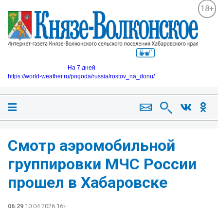
18+
На 7 дней
https://world-weather.ru/pogoda/russia/rostov_na_donu/
Смотр аэромобильной
группировки МЧС России
прошел в Хабаровске
06:29
10.04.2026 16+