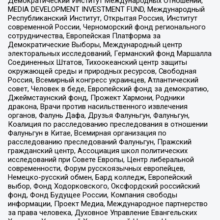
Демократический Институт Международных Отношений,
MEDIA DEVELOPMENT INVESTMENT FUND, Международный
Республиканский Институт, Открытая Россия, Институт
современной России, Черноморский фонд регионального
сотрудничества, Европейская Платформа за
Демократические Выборы, Международный центр
электоральных исследований, Германский фонд Маршалла
Соединенных Штатов, Тихоокеанский центр защиты
окружающей среды и природных ресурсов, Свободная
Россия, Всемирный конгресс украинцев, Атлантический
совет, Человек в беде, Европейский фонд за демократию,
Джеймстаунский фонд, Прожект Хармони, Родники
дракона, Врачи против насильственного извлечения
органов, Фалунь Дафа, Друзья Фалуньгун, Фалуньгун,
Коалиция по расследованию преследования в отношении
Фалуньгун в Китае, Всемирная организация по
расследованию преследований Фалуньгун, Пражский
гражданский центр, Ассоциация школ политических
исследований при Совете Европы, Центр либеральной
современности, Форум русскоязычных европейцев,
Немецко-русский обмен, Бард колледж, Европейский
выбор, Фонд Ходорковского, Оксфордский российский
фонд, Фонд Будущее России, Компания свободы
информации, Проект Медиа, Международное партнерство
за права человека, Духовное Управление Евангельских