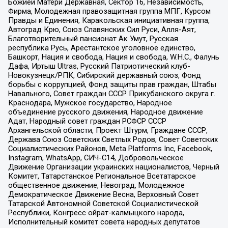
Божией Матери Державная, Сектор 16, Независимость,
Фирма, Молодежная правозащитная группа МПГ, Курсом
Правды и Единения, Каракольская инициативная группа,
Автоград Крю, Союз Славянских Сил Руси, Алля-Аят,
Благотворительный пансионат Ак Умут, Русская
республика Русь, Арестантское уголовное единство,
Башкорт, Нация и свобода, Нация и свобода, W.H.С., Фалунь
Дафа, Иртыш Ultras, Русский Патриотический клуб-
Новокузнецк/РПК, Сибирский державный союз, Фонд
борьбы с коррупцией, Фонд защиты прав граждан, Штабы
Навального, Совет граждан СССР Прикубанского округа г.
Краснодара, Мужское государство, Народное
объединение русского движения, Народное движение
Адат, Народный совет граждан РСФСР СССР
Архангельской области, Проект Штурм, Граждане СССР,
Держава Союз Советских Светлых Родов, Совет Советских
Социалистических Районов, Meta Platforms Inc, Facebook,
Instagram, WhatsApp, СИЧ-С14, Добровольческое
Движение Организации украинских националистов, Черный
Комитет, Татарстанское Региональное Всетатарское
общественное движение, Невоград, Молодежное
Демократическое Движение Весна, Верховный Совет
Татарской Автономной Советской Социалистической
Республики, Конгресс ойрат-калмыцкого народа,
Исполнительный комитет совета народных депутатов