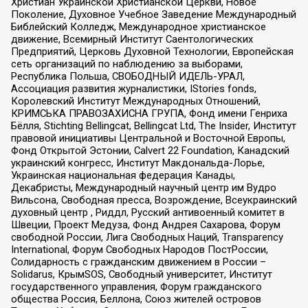
Христиан Украинской Христианской Церкви, Новое
Поколение, Духовное Учебное Заведение Международный
Библейский Колледж, Международное христианское
движение, Всемирный Институт Саентологических
Предприятий, Церковь Духовной Технологии, Европейская
сеть организаций по наблюдению за выборами,
Республика Польша, СВОБОДНЫЙ ИДЕЛЬ-УРАЛ,
Ассоциация развития журналистики, IStories fonds,
Королевский Институт Международных Отношений,
КРИМСЬКА ПРАВОЗАХИСНА ГРУПА, Фонд имени Генриха
Бёлля, Stichting Bellingcat, Bellingcat Ltd, The Insider, Институт
правовой инициативы Центральной и Восточной Европы,
Фонд Открытой Эстонии, Calvert 22 Foundation, Канадский
украинский конгресс, Институт Макдональда-Лорье,
Украинская национальная федерация Канады,
Декабристы, Международный научный центр им Вудро
Вильсона, Свободная пресса, Возрождение, Всеукраинский
духовный центр , Риддл, Русский антивоенный комитет в
Швеции, Проект Медуза, Фонд Андрея Сахарова, Форум
свободной России, Лига Свободных Наций, Transparеncy
International, Форум Свободных Народов ПостРоссии,
Солидарность с гражданским движением в России –
Solidarus, КрымSOS, Свободный университет, Институт
государственного управления, Форум гражданского
общества Россия, Беллона, Союз жителей островов