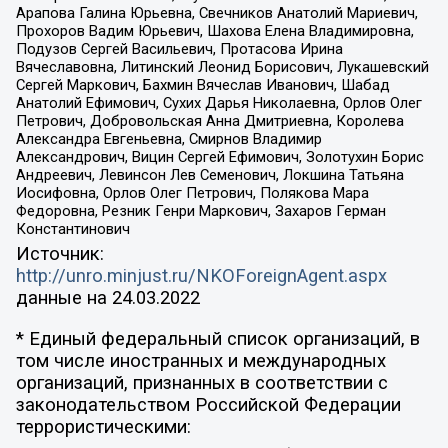
Арапова Галина Юрьевна, Свечников Анатолий Мариевич,
Прохоров Вадим Юрьевич, Шахова Елена Владимировна,
Подузов Сергей Васильевич, Протасова Ирина
Вячеславовна, Литинский Леонид Борисович, Лукашевский
Сергей Маркович, Бахмин Вячеслав Иванович, Шабад
Анатолий Ефимович, Сухих Дарья Николаевна, Орлов Олег
Петрович, Добровольская Анна Дмитриевна, Королева
Александра Евгеньевна, Смирнов Владимир
Александрович, Вицин Сергей Ефимович, Золотухин Борис
Андреевич, Левинсон Лев Семенович, Локшина Татьяна
Иосифовна, Орлов Олег Петрович, Полякова Мара
Федоровна, Резник Генри Маркович, Захаров Герман
Константинович
Источник:
http://unro.minjust.ru/NKOForeignAgent.aspx
данные на
24.03.2022
* Единый федеральный список организаций, в
том числе иностранных и международных
организаций, признанных в соответствии с
законодательством Российской Федерации
террористическими: