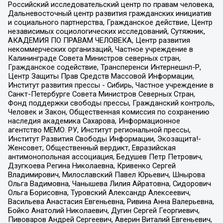
Российский исследовательский центр по правам человека,
Дальневосточный центр развития гражданских инициатив
и социального партнерства, Гражданское действие, Центр
независимых социологических исследований, Сутяжник,
АКАДЕМИЯ ПО ПРАВАМ ЧЕЛОВЕКА, Центр развития
некоммерческих организаций, Частное учреждение в
Калининграде Совета Министров северных стран,
Гражданское содействие, Трансперенси Интернешнл-Р,
Центр Защиты Прав Средств Массовой Информации,
Институт развития прессы - Сибирь, Частное учреждение в
Санкт-Петербурге Совета Министров Северных Стран,
Фонд поддержки свободы прессы, Гражданский контроль,
Человек и Закон, Общественная комиссия по сохранению
наследия академика Сахарова, Информационное
агентство МЕМО. РУ, Институт региональной прессы,
Институт Развития Свободы Информации, Экозащита!-
Женсовет, Общественный вердикт, Евразийская
антимонопольная ассоциация, Бедушев Петр Петрович,
Дзугкоева Регина Николаевна, Кривенко Сергей
Владимирович, Милославский Павел Юрьевич, Шнырова
Ольга Вадимовна, Чанышева Лилия Айратовна, Сидорович
Ольга Борисовна, Туровский Александр Алексеевич,
Васильева Анастасия Евгеньевна, Ривина Анна Валерьевна,
Бойко Анатолий Николаевич, Дугин Сергей Георгиевич,
Пивоваров Андрей Сергеевич, Аверин Виталий Евгеньевич,