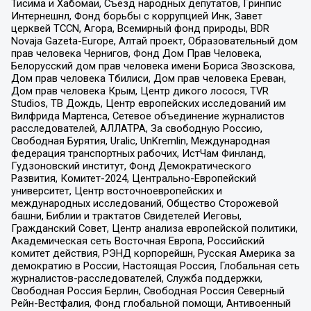
Тисима и Хабомаи, Съезд народных депутатов, Гринпис
Интернешнл, Фонд борьбы с коррупцией Инк, Завет
церквей TCCN, Агора, Всемирный фонд природы, BDR
Novaja Gazeta-Europe, Алтай проект, Образовательный дом
прав человека Чернигов, Фонд Дом Прав Человека,
Белорусский дом прав человека имени Бориса Звозскова,
Дом прав человека Тбилиси, Дом прав человека Ереван,
Дом прав человека Крым, Центр дикого лосося, TVR
Studios, ТВ Дождь, Центр европейских исследований им
Вилфрида Мартенса, Сетевое объединение журналистов
расследователей, АЛЛАТРА, За свободную Россию,
Свободная Бурятия, Uralic, UnKremlin, Международная
федерация транспортных рабочих, ИстЧам Финланд,
Гудзоновский институт, Фонд Демократического
Развития, Комитет-2024, Центрально-Европейский
университет, Центр восточноевропейских и
международных исследований, Общество Сторожевой
башни, Библии и трактатов Свидетелей Иеговы,
Гражданский Совет, Центр анализа европейской политики,
Академическая сеть Восточная Европа, Российский
комитет действия, РЭНД корпорейшн, Русская Америка за
демократию в России, Настоящая Россия, Глобальная сеть
журналистов-расследователей, Служба поддержки,
Свободная Россия Берлин, Свободная Россия Северный
Рейн-Вестфалия, Фонд глобальной помощи, Антивоенный