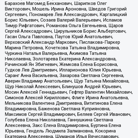
Барахоев Магомед Бекханович, Шарипков Олег
Викторович, Мошель Ирина Ароновна, Шведов Григорий
Сергеевич, Пономарев Лев Александрович, Каргалицкий
Борис Юльевич, Созаев Валерий Валерьевич, Исламов
Тимур Рифгатович, Романова Ольга Евгеньевна, Щаров
Сергей Алексадрович, Цирульников Борис Альбертович,
Гасан Ольга Павловна, Паутов Юрий Анатольевич,
Верховский Александр Маркович, Пислакова-Паркер
Марина Петровна, Кочеткова Татьяна Владимировна,
Чуркина Наталья Валерьевна, Акимова Татьяна
Николаевна, Золотарева Екатерина Александровна,
Рачинский Ян Збигневич, Жемкова Елена Борисовна,
Гудков Лев Дмитриевич, Илларионова Юлия Юрьевна,
Саранг Анна Васильевна, Захарова Светлана Сергеевна,
Аверин Владимир Анатольевич, Щур Татьяна Михайловна,
Щур Николай Алексеевич, Блинушов Андрей Юрьевич,
Мосин Алексей Геннадьевич, Гефтер Валентин Михайлович,
Симонов Алексей Кириллович, Флиге Ирина Анатольевна,
Мельникова Валентина Дмитриевна, Вититинова Елена
Владимировна, Баженова Светлана Куприяновна,
Максимов Сергей Владимирович, Беляев Сергей Иванович,
Голубева Елена Николаевна, Ганнушкина Светлана
Алексеевна, Закс Елена Владимировна, Буртина Елена
Юрьевна, Гендель Людмила Залмановна, Кокорина
Екатерина Алексеевна, Шуманов Илья Вячеславович,