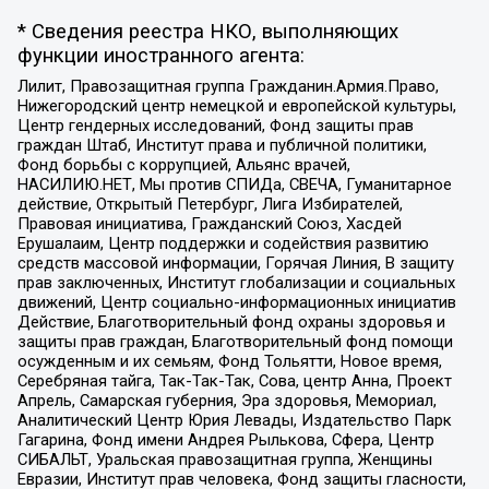
* Сведения реестра НКО, выполняющих
функции иностранного агента:
Лилит, Правозащитная группа Гражданин.Армия.Право,
Нижегородский центр немецкой и европейской культуры,
Центр гендерных исследований, Фонд защиты прав
граждан Штаб, Институт права и публичной политики,
Фонд борьбы с коррупцией, Альянс врачей,
НАСИЛИЮ.НЕТ, Мы против СПИДа, СВЕЧА, Гуманитарное
действие, Открытый Петербург, Лига Избирателей,
Правовая инициатива, Гражданский Союз, Хасдей
Ерушалаим, Центр поддержки и содействия развитию
средств массовой информации, Горячая Линия, В защиту
прав заключенных, Институт глобализации и социальных
движений, Центр социально-информационных инициатив
Действие, Благотворительный фонд охраны здоровья и
защиты прав граждан, Благотворительный фонд помощи
осужденным и их семьям, Фонд Тольятти, Новое время,
Серебряная тайга, Так-Так-Так, Сова, центр Анна, Проект
Апрель, Самарская губерния, Эра здоровья, Мемориал,
Аналитический Центр Юрия Левады, Издательство Парк
Гагарина, Фонд имени Андрея Рылькова, Сфера, Центр
СИБАЛЬТ, Уральская правозащитная группа, Женщины
Евразии, Институт прав человека, Фонд защиты гласности,