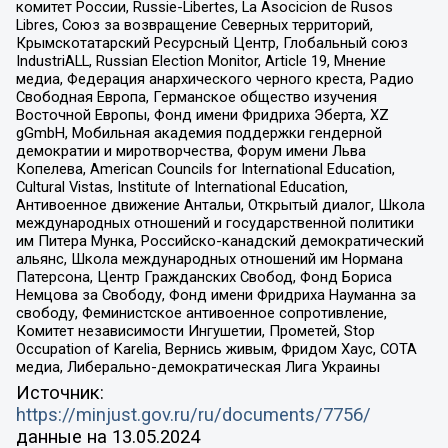
комитет России, Russie-Libertes, La Asocicion de Rusos
Libres, Союз за возвращение Северных территорий,
Крымскотатарский Ресурсный Центр, Глобальный союз
IndustriALL, Russian Election Monitor, Article 19, Мнение
медиа, Федерация анархического черного креста, Радио
Свободная Европа, Германское общество изучения
Восточной Европы, Фонд имени Фридриха Эберта, XZ
gGmbH, Мобильная академия поддержки гендерной
демократии и миротворчества, Форум имени Льва
Копелева, American Councils for International Education,
Cultural Vistas, Institute of International Education,
Антивоенное движение Антальи, Открытый диалог, Школа
международных отношений и государственной политики
им Питера Мунка, Российско-канадский демократический
альянс, Школа международных отношений им Нормана
Патерсона, Центр Гражданских Свобод, Фонд Бориса
Немцова за Свободу, Фонд имени Фридриха Науманна за
свободу, Феминистское антивоенное сопротивление,
Комитет независимости Ингушетии, Прометей, Stop
Occupation of Karelia, Вернись живым, Фридом Хаус, СОТА
медиа, Либерально-демократическая Лига Украины
Источник:
https://minjust.gov.ru/ru/documents/7756/
данные на
13.05.2024