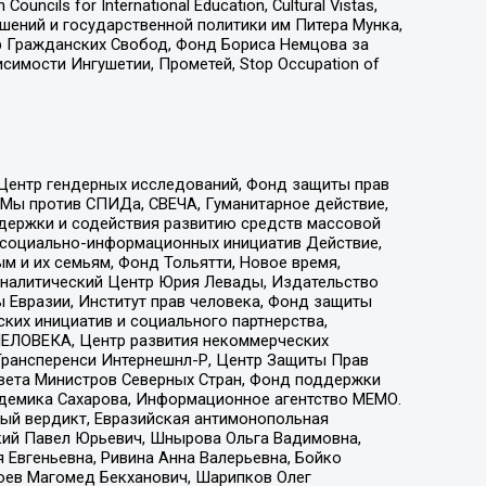
ls for International Education, Cultural Vistas,
ошений и государственной политики им Питера Мунка,
 Гражданских Свобод, Фонд Бориса Немцова за
имости Ингушетии, Прометей, Stop Occupation of
 Центр гендерных исследований, Фонд защиты прав
 Мы против СПИДа, СВЕЧА, Гуманитарное действие,
ддержки и содействия развитию средств массовой
р социально-информационных инициатив Действие,
 и их семьям, Фонд Тольятти, Новое время,
, Аналитический Центр Юрия Левады, Издательство
 Евразии, Институт прав человека, Фонд защиты
ких инициатив и социального партнерства,
ЕЛОВЕКА, Центр развития некоммерческих
 Трансперенси Интернешнл-Р, Центр Защиты Прав
овета Министров Северных Стран, Фонд поддержки
адемика Сахарова, Информационное агентство МЕМО.
ый вердикт, Евразийская антимонопольная
кий Павел Юрьевич, Шнырова Ольга Вадимовна,
 Евгеньевна, Ривина Анна Валерьевна, Бойко
хоев Магомед Бекханович, Шарипков Олег