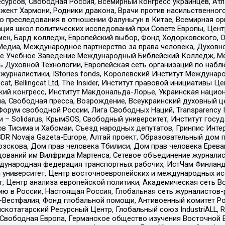
рсов, Свободная Россия, Всемирный конгресс украинцев, Атла
ект Хармони, Родники дракона, Врачи против насильственного
ию преследования в отношении Фалуньгун в Китае, Всемирная о
ация школ политических исследований при Совете Европы, Цен
мен, Бард колледж, Европейский выбор, Фонд Ходорковского,
едиа, Международное партнерство за права человека, Духовно
ое Учебное Заведение Международный Библейский Колледж, М
ь Духовной Технологии, Европейская сеть организаций по наб
урналистики, IStories fonds, Королевский Институт Между
gcat, Bellingcat Ltd, The Insider, Институт правовой инициатив
инский конгресс, Институт Макдональда-Лорье, Украинская нац
, Свободная пресса, Возрождение, Всеукраинский духовный цен
орум свободной России, Лига Свободных Наций, Transparеncy I
– Solidarus, КрымSOS, Свободный университет, Институт госу
в Тисима и Хабомаи, Съезд народных депутатов, Гринпис Инте
DR Novaja Gazeta-Europe, Алтай проект, Образовательный дом 
зскова, Дом прав человека Тбилиси, Дом прав человека Ерева
едований им Вилфрида Мартенса, Сетевое объединение журнали
Международная федерация транспортных рабочих, ИстЧам Финлан
й университет, Центр восточноевропейских и международных и
, Центр анализа европейской политики, Академическая сеть Во
ю в России, Настоящая Россия, Глобальная сеть журналистов
естфалия, Фонд глобальной помощи, Антивоенный комитет России,
татарский Ресурсный Центр, Глобальный союз IndustriALL, Russi
 Свободная Европа, Германское общество изучения Восточной 