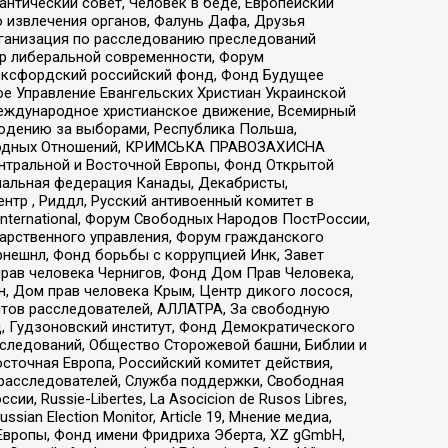
нтический совет, Человек в беде, Европейский
 извлечения органов, Фалунь Дафа, Друзья
рганизация по расследованию преследований
тр либеральной современности, Форум
 Оксфордский российский фонд, Фонд Будущее
е Управление Евангельских Христиан Украинской
еждународное христианское движение, Всемирный
людению за выборами, Республика Польша,
народных Отношений, КРИМСЬКА ПРАВОЗАХИСНА
ы Центральной и Восточной Европы, Фонд Открытой
иональная федерация Канады, Декабристы,
тр , Риддл, Русский антивоенный комитет в
nternational, Форум Свободных Народов ПостРоссии,
дарственного управления, Форум гражданского
рнешнл, Фонд борьбы с коррупцией Инк, Завет
прав человека Чернигов, Фонд Дом Прав Человека,
н, Дом прав человека Крым, Центр дикого лосося,
стов расследователей, АЛЛАТРА, За свободную
д, Гудзоновский институт, Фонд Демократического
сследований, Общество Сторожевой башни, Библии и
сточная Европа, Российский комитет действия,
-расследователей, Служба поддержки, Свободная
 Russie-Libertes, La Asocicion de Rusos Libres,
an Election Monitor, Article 19, Мнение медиа,
Европы, Фонд имени Фридриха Эберта, XZ gGmbH,