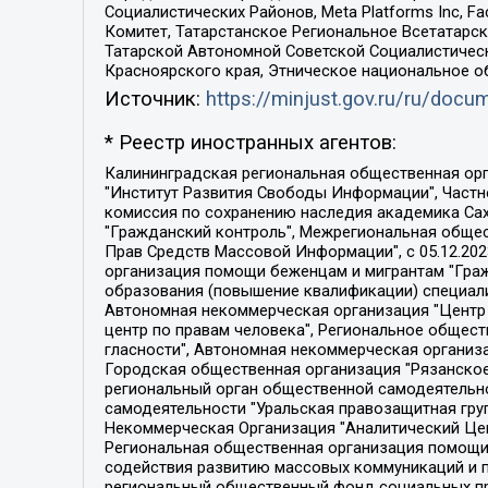
Социалистических Районов, Meta Platforms Inc, 
Комитет, Татарстанское Региональное Всетатар
Татарской Автономной Советской Социалистическ
Красноярского края, Этническое национальное о
Источник:
https://minjust.gov.ru/ru/doc
* Реестр иностранных агентов:
Калининградская региональная общественная организация "Экозащита!-Женсовет", Фонд содействия защите прав и свобод граждан "Общественный вердикт", Фонд "Институт Развития Свободы Информации", Частное учреждение "Информационное агентство МЕМО. РУ", Региональная общественная организация "Общественная комиссия по сохранению наследия академика Сахарова", Фонд поддержки свободы прессы, Санкт-Петербургская общественная правозащитная организация "Гражданский контроль", Межрегиональная общественная организация "Информационно-просветительский центр "Мемориал", Региональный Фонд "Центр Защиты Прав Средств Массовой Информации", с 05.12.2023 Фонд "Центр Защиты Прав Средств массовой информации", Региональная общественная благотворительная организация помощи беженцам и мигрантам "Гражданское содействие", Негосударственное образовательное учреждение дополнительного профессионального образования (повышение квалификации) специалистов "АКАДЕМИЯ ПО ПРАВАМ ЧЕЛОВЕКА", Свердловская региональная общественная организация "Сутяжник", Автономная некоммерческая организация "Центр независимых социологических исследований", Союз общественных объединений "Российский исследовательский центр по правам человека", Региональное общественное учреждение научно-информационный центр "МЕМОРИАЛ", Некоммерческая организация "Фонд защиты гласности", Автономная некоммерческая организация "Институт прав человека", Городская общественная организация "Екатеринбургское общество "МЕМОРИАЛ", Городская общественная организация "Рязанское историко-просветительское и правозащитное общество "Мемориал" (Рязанский Мемориал), Челябинский региональный орган общественной самодеятельности – женское общественное объединение "Женщины Евразии", Челябинский региональный орган общественной самодеятельности "Уральская правозащитная группа", Фонд содействия защите здоровья и социальной справедливости имени Андрея Рылькова, Автономная Некоммерческая Организация "Аналитический Центр Юрия Левады", Автономная некоммерческая организация социальной поддержки населения "Проект Апрель", Региональная общественная организация помощи женщинам и детям, находящимся в кризисной ситуации "Информационно-методический центр "Анна", Фонд содействия развитию массовых коммуникаций и правовому просвещению "Так-так-Так", Фонд содействия устойчивому развитию "Серебряная тайга", Свердловский региональный общественный фонд социальных проектов "Новое время", "Idel.Реалии", Кавказ.Реалии, Крым.Реалии, Телеканал Настоящее Время, Татаро-башкирская служба Радио Свобода (Azatliq Radiosi), Радио Свободная Европа/Радио Свобода (PCE/PC), "Сибирь.Реалии", "Фактограф", Благотворительный фонд помощи осужденным и их семьям, Автономная некоммерческая организация "Институт глобализации и социальных движений", Фонд "В защиту прав заключенных", Частное учреждение "Центр поддержки и содействия развитию средств массовой информации", Пензенский региональный общественный благотворительный фонд "Гражданский союз", "Север.Реалии", Некоммерческая организация Фонд "Правовая инициатива", 