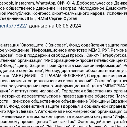
Facebook, Instagram, WhatsApp, СИЧ-С14, Добровольческое Движ
ское общественное движение, Невоград, Молодежное Демократ
ой Республики, Конгресс ойрат-калмыцкого народа, Исполнит
бъединение, ЛГБТ, Я.МЫ Сергей Фургал
uments/7822/
данные на
03.05.2024
Общество с ограниченной ответственностью "Радио Свободная Европа/Радио Свобода", Чешское информационное агентство "MEDIUM-ORIENT", Красноярская региональная общественная организация "Мы против СПИДа", Камалягин Денис Николаевич, Маркелов Сергей Евгеньевич, Пономарев Лев Александрович, Савицкая Людмила Алексеевна, Автономная некоммерческая организация "Центр по работе с проблемой насилия "НАСИЛИЮ.НЕТ", Межрегиональный профессиональный союз работников здравоохранения "Альянс врачей", Юридическое лицо, зарегистрированное в Латвийской Республике, SIA "Medusa Project" (регистрационный номер 40103797863, дата регистрации 10.06.2014), Некоммерческая организация "Фонд по борьбе с коррупцией", Автономная некоммерческая организация "Институт права и публичной политики", Баданин Роман Сергеевич, Гликин Максим Александрович, Железнова Мария Михайловна, Лукьянова Юлия Сергеевна, Маетная Елизавета Витальевна, Маняхин Петр Борисович, Чуракова Ольга Владимировна, Ярош Юлия Петровна, Юридическое лицо "The Insider SIA", зарегистрированное в Риге, Латвийская Республика (дата регистрации 26.06.2015), являющееся администратором доменного имени интернет-издания "The Insider SIA", https://theins.ru, Постернак Алексей Евгеньевич, Рубин Михаил Аркадьевич, Анин Роман Александрович, Юридическое лицо Istories fonds, зарегистрированное в Латвийской Республике (регистрационный номер 50008295751, дата регистрации 24.02.2020), Великовский Дмитрий Александрович, Долинина Ирина Николаевна, Мароховская Алеся Алексеевна, Шлейнов Роман Юрьевич, Шмагун Олеся Валентиновна, Общество с ограниченной ответственностью "Альтаир 2021", Общество с ограниченной ответственностью "Вега 2021", Общество с ограниченной ответственностью "Главный редактор 2021", Общество с ограниченной ответственностью "Ромашки монолит", Важенков Артем Валерьевич, Ивановская областная общественная организация "Центр гендерных исследований", Гурман Юрий Альбертович, Медиапроект "ОВД-Инфо", Егоров Владимир Владимирович, Жилинский Владимир Александрович, Общество с ограниченной ответственностью "ЗП", Иванова София Юрьевна, Карезина Инна Павловна, Кильтау Екатерина Викторовна, Петров Алексей Викторович, Пискунов Сергей Евгеньевич, Смирнов Сергей Сергеевич, Тихонов Михаил Сергеевич, Общество с ограниченной ответственностью "ЖУРНАЛИСТ-ИНОСТРАННЫЙ АГЕНТ", Арапова Галина Юрьевна, Вольтская Татьяна Анатольевна, Американская компания "Mason G.E.S. Anonymous Foundation" (США), являющаяся владельцем интернет-издания https://mnews.world/, Компания "Stichting Bellingcat", зарегистрированная в Нидерландах (дата регистрации 11.07.2018), Захаров Андрей Вячеславович, Клепиковская Екатерина Дмитриевна, Общество с ограниченной ответственностью "МЕМО", Перл Роман Александрович, Симонов Евгений Алексеевич, Соловьева Елена Анатольевна, Сотников Даниил Владимирович, Сурначева Елизавета Дмитриевна, Автономная некоммерческая организация по защите прав человека и информированию населения "Якутия – Наше Мнение", Общество с ограниченной ответственностью "Москоу диджитал медиа", с 26.01.2023 Общество с ограниченной ответственностью "Чайка Белые сады", Ветошкина Валерия Валерьевна, Заговора Максим Александрович, Межрегиональное общественное движение "Российская ЛГБТ - сеть", Оленичев Максим Владимирович, Павлов Иван Юрьевич, Скворцова Елена Сергеевна, Общество с ограниченной ответственностью "Как бы инагент", Кочетков Игорь Викторович, Общество с ограниченной ответственностью "Честные выборы", Еланчик Олег Александрович, Общество с ограниченной ответственностью "Нобелевский призыв", Гималова Регина Эмилевна, Григорьев Андрей Валерьевич, Григорьева Алина Александровна, Ассоциация по содействию защите прав призывников, альтернативнослужащих и военнослужащих "Правозащитная группа "Гражданин.Армия.Право", Хисамова Регина Фаритовна, Автономная некоммерческая организация по реализа