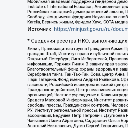
Мобильная академия поддержки гендерной демократи
Institute of International Education, Антивоенн
Российско-канадский демократический альянс, 
Свободу, Фонд имени Фридриха Науманна за свобо
Karelia, Вернись живым, Фридом Хаус, СОТА меди
Источник:
https://minjust.gov.ru/ru/doc
* Сведения реестра НКО, выполняющих 
Лилит, Правозащитная группа Гражданин.Армия.П
граждан Штаб, Институт права и публичной поли
Открытый Петербург, Лига Избирателей, Правова
информации, Горячая Линия, В защиту прав закл
Благотворительный фонд охраны здоровья и защи
Серебряная тайга, Так-Так-Так, Сова, центр Анн
Парк Гагарина, Фонд имени Андрея Рылькова, Сф
гласности, Российский исследовательский центр 
Гражданское действие, Центр независимых соци
организаций, Частное учреждение в Калининград
Средств Массовой Информации, Институт развити
свободы прессы, Гражданский контроль, Человек
РУ, Институт региональной прессы, Институт Ра
ассоциация, Бедушев Петр Петрович, Дзугкоева 
Чанышева Лилия Айратовна, Сидорович Ольга Бори
Анатолий Николаевич, Дугин Сергей Георгиевич, 