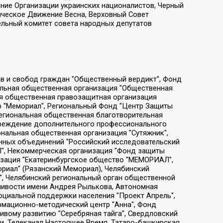
ение Организации украинских националистов, Черный
ическое Движение Весна, Верховный Совет
ельный комитет совета народных депутатов
ции социально-правовых программ "Лилит", Дальневосточное общественное движение "Маяк", Санкт-Петербургская ЛГБТ-инициативная группа "Выход", Инициативная группа ЛГБТ+ "Реверс", Алексеев Андрей Викторович, Бекбулатова Таисия Львовна, Беляев Иван Михайлович, Владыкина Елена Сергеевна, Гельман Марат Александрович, Никульшина Вероника Юрьевна, Толоконникова Надежда Андреевна, Шендерович Виктор Анатольевич, Общество с ограниченной ответственностью "Данное сообщение", Общество с ограниченной ответственностью Издательский дом "Новая глава", Айнбиндер Александра Александровна, Московский комьюнити-центр для ЛГБТ+инициатив, Благотворительный фонд развития филантропии, Deutsche Welle (Германия, Kurt-Schumacher-Strasse 3, 53113 Bonn), Борзунова Мария Михайловна, Воробьев Виктор Викторович, Голубева Анна Львовна, Константинова Алла Михайловна, Малкова Ирина Владимировна, Мурадов Мурад Абдулгалимович, Осетинская Елизавета Николаевна, Понасенков Евгений Николаевич, Ганапольский Матвей Юрьевич, Киселев Евгений Алексеевич, Борухович Ирина Григорьевна, Дремин Иван Тимофеевич, Дубровский Дмитрий Викторович, Красноярская региональная общественная организация поддержки и развития альтернативных образовательных технологий и межкультурных коммуникаций "ИНТЕРРА", Маяковская Екатерина Алексеевна, Фейгин Марк Захарович, Филимонов Андрей Викторович, Дзугкоева Регина Николаевна, Доброхотов Роман Александрович, Дудь Юрий Александрович, Елкин Сергей Владимирович, Кругликов Кирилл Игоревич, Сабунаева Мария Леонидовна, Семенов Алексей Владимирович, Шаинян Карен Багратович, Шульман Екатерина Михайловна, Асафьев Артур Валерьевич, Вахштайн Виктор Семенович, Венедиктов Алексей Алексеевич, Лушникова Екатерина Евгеньевна, Волков Леонид Михайлович, Невзоров Александр Глебович, Пархоменко Сергей Борисович, Сироткин Ярослав Николаевич, Кара-Мурза Владимир Владимирович, Баранова Наталья Владимировна, Гозман Леонид Яковлевич, Кагарлицкий Борис Юльевич, Климарев Михаил Валерьевич, Милов Владимир Станиславович, Автономная некоммерческая организация Краснодарский центр современного искусства "Типография", Моргенштерн Алишер Тагирович, Соболь Любовь Эдуардовна, Общество с ограниченной ответственностью "ЛИЗА НОРМ", Каспаров Гарри Кимович, Ходорковский Михаил Борисович, Общество с ограниченной ответственностью "Апрельские тезисы", Данилович Ирина Брониславовна, Кашин Олег Владимирович, Петров Николай Владимирович, Пивоваров Алексей Владимирович, Соколов Михаил Владимирович, Цветкова Юлия Владимировна, Чичваркин Евгений Александрович, Комитет против пыток/Команда против пыток, Общество с ограниченной ответственностью "Первый научный", Общество с ограниченной ответственностью "Вертолет и ко", Белоцерковская Вероника Борисовна, Кац Максим Евгеньевич, Лазарева Татьяна Юрьевна, Шаведдинов Руслан Табризович, Яшин Илья Валерьевич, Общество с ограниченной ответственностью "Иноагент ААВ", Алешковский Дмитрий Петрович, Альбац Евгения Марковна, Быков Дмитрий Львович, Галямина Юлия Евгеньевна, Лойко Сергей Леонидович, Мартынов Кирилл Константинович, Медведев Сергей Александрович, Крашенинников Федор Геннадиевич, Гордеева Катерина Вл