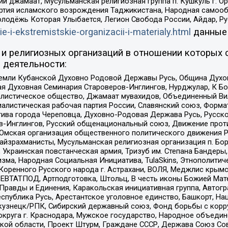
ий джамаат, Мусульманская религиозная группа п. Кушкуль г. 
ртия исламского возрождения Таджикистана, Народная самооб
олодёжь Которая Улыбается, Легион Свобода России, Айдар, Р
ie-i-ekstremistskie-organizacii-i-materialy.html
данные
и религиозных организаций в отношении которых 
 деятельности:
земли Кубанской Духовно Родовой Державы Русь, Община Духо
 Духовная Семинария Староверов-Инглингов, Нурджулар, К Бо
листическое общество, Джамаат мувахидов, Объединенный Вил
иалистическая рабочая партия России, Славянский союз, Форма
ива города Череповца, Духовно-Родовая Держава Русь, Русск
-Инглингов, Русский общенациональный союз, Движение против
 Омская организация общественного политического движения Р
йзрахманисты, Мусульманская религиозная организация п. Бо
краинская повстанческая армия, Тризуб им. Степана Бандеры, Бр
зма, Народная Социальная Инициатива, TulaSkins, Этнополитич
оренного Русского народа г. Астрахани, ВОЛЯ, Меджлис крымс
РЕВТАТПОД, Артподготовка, Штольц, В честь иконы Божией Мате
равды и Единения, Каракольская инициативная группа, Автогра
спублика Русь, Арестантское уголовное единство, Башкорт, Наци
окузнецк/РПК, Сибирский державный союз, Фонд борьбы с кор
округа г. Краснодара, Мужское государство, Народное объедин
ой области, Проект Штурм, Граждане СССР, Держава Союз Сов