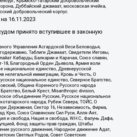
Оренбург, Крымско-татарский добровольческий
орона, Дуббайский джамаат, московская ячейка,
усский добровольческий корпус
 на
16.11.2023
судом принято вступившее в законную
вного Управления Асгардской Веси Беловодья,
годержавию, Таблиги Джамаат, Свидетели Иеговы,
айат Кабарды, Балкарии и Карачая, Союз славян,
т-18, Благородный Орден Дьявола, Армия воли
ое национальное единство, Древнерусской
 нелегальной иммиграции, Кровь и Честь, О
усское национальное единство, Северное Братство,
ровский, Община Коренного Русского народа
атство, Белый Крест, Misanthropic division,
еское объединение Русские, Русское национальное
котатарского народа, Рубеж Севера, ТОЙС, О
ри Державная, Сектор 16, Независимость, Фирма,
д Крю, Союз Славянских Сил Руси, Алля-Аят,
я и свобода, Нация и свобода, W.H.С., Фалунь Дафа,
рупцией, Фонд защиты прав граждан, Штабы
ение русского движения, Народное движение Адат,
етских Светлых Родов, Совет Советских