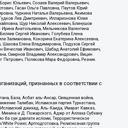
Борис Юльевич, Созаев Валерий Валерьевич,
тович, Гасан Ольга Павловна, Паутов Юрий
ровна, Чуркина Наталья Валерьевна, Акимова
 Гудков Лев Дмитриевич, Илларионова Юлия
ихайловна, Щур Николай Алексеевич, Блинушов
е Ирина Анатольевна, Мельникова Валентина
Беляев Сергей Иванович, Голубева Елена
ила Залмановна, Кокорина Екатерина Алексеевна,
, Шахова Елена Владимировна, Подузов Сергей
ин Вячеслав Иванович, Шабад Анатолий Ефимович,
вна, Смирнов Владимир Александрович, Вицин
ег Петрович, Полякова Мара Федоровна, Резник
ганизаций, признанных в соответствии с
на, База, Асбат аль-Ансар, Священная война,
ижение Талибан, Исламская партия Туркестана,
Исламский джихад, Аль-Каида, Имарат Кавказ,
 Минина и Д. Пожарского, Аджр от Аллаха Субхану
о ба суи давлати исломи, Террористическое
/White Power, Артподготовка, Религиозная группа