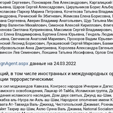
горий Сергеевич, Пономарев Лев Александрович, Каргалицкий 
ньевна, Щаров Сергей Алексадрович, Цирульников Борис Альбер
ислакова-Паркер Марина Петровна, Кочеткова Татьяна Владими
сандровна, Рачинский Ян Збигневич, Жемкова Елена Борисовна,
лана Сергеевна, Аверин Владимир Анатольевич, Щур Татьяна М
фтер Валентин Михайлович, Симонов Алексей Кириллович, Флиг
женова Светлана Куприяновна, Максимов Сергей Владимирович, 
кс Елена Владимировна, Буртина Елена Юрьевна, Гендель Людм
евна, Свечников Анатолий Мариевич, Прохоров Вадим Юрьевич
инский Леонид Борисович, Лукашевский Сергей Маркович, Бахм
Добровольская Анна Дмитриевна, Королева Александра Евгенье
евинсон Лев Семенович, Локшина Татьяна Иосифовна, Орлов Ол
ignAgent.aspx
данные на
24.03.2022
ций, в том числе иностранных и международных ор
ции террористическими:
ил моджахедов Кавказа, Конгресс народов Ичкерии и Дагеста
ламского освобождения, Лашкар-И-Тайба, Исламская группа, Дв
ения исламского наследия, Дом двух святых, Джунд аш-Шам, 
жабха аль-Нусра ли-Ахль аш-Шам, Народное ополчение имени К.
ата Ат-Тавхида Валь-Джихад, Чистопольский Джамаат, Рохнам
ят Тахрир аш-Шам, Ахлю Сунна Валь Джамаа, National Socialism