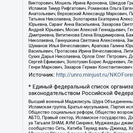
Викторович, Мошель Ирина Ароновна, Шведов Гри
Исламов Тимур Рифгатович, Романова Ольга Евге
Анатольевич, Верховский Александр Маркович, П
Татьяна Николаевна, Золотарева Екатерина Алек
Юрьевна, Саранг Анна Васильевна, Захарова Свет
Андрей Юрьевич, Мосин Алексей Геннадьевич, Ге
Дмитриевна, Вититинова Елена Владимировна, Ба
Николаевна, Ганнушкина Светлана Алексеевна, За
Шуманов Илья Вячеславович, Арапова Галина Юрь
Васильевич, Протасова Ирина Вячеславовна, Лит
Сухих Дарья Николаевна, Орлов Олег Петрович, 
Сергей Ефимович, Золотухин Борис Андреевич, Л
Генри Маркович, Захаров Герман Константинович
Источник:
http://unro.minjust.ru/NKOFore
* Единый федеральный список организа
законодательством Российской Федера
Высший военный Маджлисуль Шура Объединенных с
Исламская группа, Братья-мусульмане, Партия ис
Общество социальных реформ, Общество возрожд
АБТО, Правый сектор, Исламское государство, Д
уа Тагьаля SHAM, АУМ Синрике, Муджахеды джама
сообщество Сеть, Катиба Таухид валь-Джихад, Хай