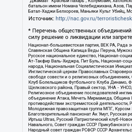
“Джамаат “Красный пахарь”, Колумбайн, Хатлонск
батальон имени Номана Челебиджихана, Азов, Па
Батал-Хаджи Белхороев, Маньяки Культ Убийц, М
Источник:
http://nac.gov.ru/terroristichesk
* Перечень общественных объединений 
силу решение о ликвидации или запрете
Национал-большевистская партия, ВЕК РА, Рада 
Славянская Община Капища Веды Перуна, Мужская
Русское национальное единство, Национал-социа
Ат-Такфир Валь-Хиджра, Пит Буль, Национал-соц
народа, Национальная Социалистическая Инициат
Инглистической церкви Православных Староверов
свободе совести и о религиозных объединениях,
Клуб Болельщиков Футбольного Клуба Динамо, Фа
Щелковского района, Правый сектор, УНА - УНСО, У
Религиозное объединение последователей инглии
объединение Атака, Мечеть Мирмамеда, Община К
противодействии экстремистской деятельности, 
Молодежная правозащитная группа МПГ, Курсом П
Благотворительный пансионат Ак Умут, Русская ре
Иртыш Ultras, Русский Патриотический клуб-Нов
Навального, Совет граждан СССР Прикубанского 
Народный совет граждан РСФСР СССР Архангельск