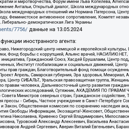
и и миротворчества, Форум имени Льва Копелева, American Counci
ое движение Антальи, Открытый диалог, Школа международных отн
Школа международных отношений им Нормана Патерсона, Центр
ду, Феминистское антивоенное сопротивление, Комитет независ
а, Либерально-демократическая Лига Украины
uments/7756/
данные на
13.05.2024
функции иностранного агента:
раво, Нижегородский центр немецкой и европейской культуры,
тики, Фонд борьбы с коррупцией, Альянс врачей, НАСИЛИЮ.НЕТ,
я инициатива, Гражданский Союз, Хасдей Ерушалаим, Центр по
юченных, Институт глобализации и социальных движений, Цент
ты прав граждан, Благотворительный фонд помощи осужденным
а, Проект Апрель, Самарская губерния, Эра здоровья, Мемориал
ера, Центр СИБАЛЬТ, Уральская правозащитная группа, Женщины
по правам человека, Дальневосточный центр развития гражданс
ологических исследований, Сутяжник, АКАДЕМИЯ ПО ПРАВАМ Ч
е Совета Министров северных стран, Гражданское содействие,
я прессы - Сибирь, Частное учреждение в Санкт-Петербурге С
 и Закон, Общественная комиссия по сохранению наследия ак
звития Свободы Информации, Экозащита!-Женсовет, Общественн
Регина Николаевна, Кривенко Сергей Владимирович, Милославс
совна, Туровский Александр Алексеевич, Васильева Анастасия
Пивоваров Андрей Сергеевич, Аверин Виталий Евгеньевич, Бара