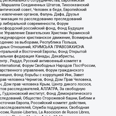
 регионального сотрудничества, Европейская
 Маршалла Соединенных Штатов, Тихоокеанский
нтический совет, Человек в беде, Европейский
 извлечения органов, Фалунь Дафа, Друзья
рганизация по расследованию преследований
тр либеральной современности, Форум
 Оксфордский российский фонд, Фонд Будущее
е Управление Евангельских Христиан Украинской
еждународное христианское движение, Всемирный
людению за выборами, Республика Польша,
народных Отношений, КРИМСЬКА ПРАВОЗАХИСНА
ы Центральной и Восточной Европы, Фонд Открытой
иональная федерация Канады, Декабристы,
тр , Риддл, Русский антивоенный комитет в
nternational, Форум Свободных Народов ПостРоссии,
дарственного управления, Форум гражданского
рнешнл, Фонд борьбы с коррупцией Инк, Завет
прав человека Чернигов, Фонд Дом Прав Человека,
н, Дом прав человека Крым, Центр дикого лосося,
стов расследователей, АЛЛАТРА, За свободную
д, Гудзоновский институт, Фонд Демократического
сследований, Общество Сторожевой башни, Библии и
сточная Европа, Российский комитет действия,
-расследователей, Служба поддержки, Свободная
 Russie-Libertes, La Asocicion de Rusos Libres,