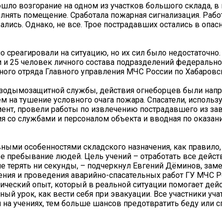
ошло возгорание на одном из участков большого склада, 
лнять помещение. Сработала пожарная сигнализация. Рабо
лись. Однако, не все. Трое пострадавших остались в опасн
 среагировали на ситуацию, но их сил было недостаточно.
и и 25 человек личного состава подразделений федеральн
ого отряда Главного управления МЧС России по Хабаровс
зодымозащитной службы, действия огнеборцев были напр
м на тушение условного очага пожара. Спасатели, использ
ент, провели работы по извлечению пострадавшего из зав
я со службами и персоналом объекта и вводная по оказа
ными особенностями складского назначения, как правило,
е пребывание людей. Цель учений – отработать все дейст
не терять ни секунды, – подчеркнул Евгений Дёминов, зам
ния и проведения аварийно-спасательных работ ГУ МЧС Р
ический опыт, который в реальной ситуации помогает дей
ый урок, как вести себя при эвакуации. Все участники уча
 на учениях, тем больше шансов предотвратить беду или с