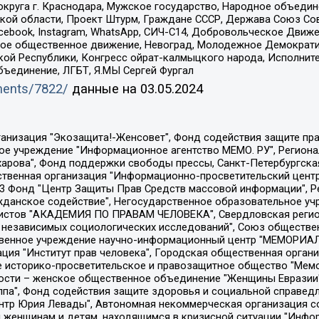
округа г. Краснодара, Мужское государство, Народное объедин
ой области, Проект Штурм, Граждане СССР, Держава Союз Сов
Facebook, Instagram, WhatsApp, СИЧ-С14, Добровольческое Движ
ское общественное движение, Невоград, Молодежное Демократ
ой Республики, Конгресс ойрат-калмыцкого народа, Исполнит
бъединение, ЛГБТ, Я.МЫ Сергей Фургал
uments/7822/
данные на
03.05.2024
Общество с ограниченной ответственностью "Радио Свободная Европа/Радио Свобода", Чешское информационное агентство "MEDIUM-ORIENT", Красноярская региональная общественная организация "Мы против СПИДа", Камалягин Денис Николаевич, Маркелов Сергей Евгеньевич, Пономарев Лев Александрович, Савицкая Людмила Алексеевна, Автономная некоммерческая организация "Центр по работе с проблемой насилия "НАСИЛИЮ.НЕТ", Межрегиональный профессиональный союз работников здравоохранения "Альянс врачей", Юридическое лицо, зарегистрированное в Латвийской Республике, SIA "Medusa Project" (регистрационный номер 40103797863, дата регистрации 10.06.2014), Некоммерческая организация "Фонд по борьбе с коррупцией", Автономная некоммерческая организация "Институт права и публичной политики", Баданин Роман Сергеевич, Гликин Максим Александрович, Железнова Мария Михайловна, Лукьянова Юлия Сергеевна, Маетная Елизавета Витальевна, Маняхин Петр Борисович, Чуракова Ольга Владимировна, Ярош Юлия Петровна, Юридическое лицо "The Insider SIA", зарегистрированное в Риге, Латвийская Республика (дата регистрации 26.06.2015), являющееся администратором доменного имени интернет-издания "The Insider SIA", https://theins.ru, Постернак Алексей Евгеньевич, Рубин Михаил Аркадьевич, Анин Роман Александрович, Юридическое лицо Istories fonds, зарегистрированное в Латвийской Республике (регистрационный номер 50008295751, дата регистрации 24.02.2020), Великовский Дмитрий Александрович, Долинина Ирина Николаевна, Мароховская Алеся Алексеевна, Шлейнов Роман Юрьевич, Шмагун Олеся Валентиновна, Общество с ограниченной ответственностью "Альтаир 2021", Общество с ограниченной ответственностью "Вега 2021", Общество с ограниченной ответственностью "Главный редактор 2021", Общество с ограниченной ответственностью "Ромашки монолит", Важенков Артем Валерьевич, Ивановская областная общественная организация "Центр гендерных исследований", Гурман Юрий Альбертович, Медиапроект "ОВД-Инфо", Егоров Владимир Владимирович, Жилинский Владимир Александрович, Общество с ограниченной ответственностью "ЗП", Иванова София Юрьевна, Карезина Инна Павловна, Кильтау Екатерина Викторовна, Петров Алексей Викторович, Пискунов Сергей Евгеньевич, Смирнов Сергей Сергеевич, Тихонов Михаил Сергеевич, Общество с ограниченной ответственностью "ЖУРНАЛИСТ-ИНОСТРАННЫЙ АГЕНТ", Арапова Галина Юрьевна, Вольтская Татьяна Анатольевна, Американская компания "Mason G.E.S. Anonymous Foundation" (США), являющаяся владельцем интернет-издания https://mnews.world/, Компания "Stichting Bellingcat", зарегистрированная в Нидерландах (дата регистрации 11.07.2018), Захаров Андрей Вячеславович, Клепиковская Екатерина Дмитриевна, Общество с ограниченной ответственностью "МЕМО", Перл Роман Александрович, Симонов Евгений Алексеевич, Соловьева Елена Анатольевна, Сотников Даниил Владимирович, Сурначева Елизавета Дмитриевна, Автономная некоммерческая организация по защите прав человека и информированию населения "Якутия – Наше Мнение", Общество с ограниченной ответственностью "Москоу диджитал медиа", с 26.01.2023 Общество с ограниченной ответственностью "Чайка Белые сады", Ветошкина Валерия Валерьевна, Заговора Максим Александрович, Межрегиональное общественное движение "Российская ЛГБТ - сеть", Оленичев Максим Владимирович, Павлов Иван Юрьевич, Скворцова Елена Сергеевна, Общество с ограниченной ответственностью "Как бы инагент", Кочетков Игорь Викторович, Общество с ограниченной ответственностью "Честные выборы", Еланчик Олег Александрович, Общество с ограниченной ответственностью "Нобелевский призыв", Гималова Регина Эмилевна, Григорьев Андрей Валерьевич, Григорьева Алина Александровна, Ассоциация по содействию защите прав призывников, альтернативнослужащих и военнослужащих "Правозащитная группа "Гражданин.Армия.Право", Хисамова Регина Фаритовна, Автономная некоммерческая организация по реализа