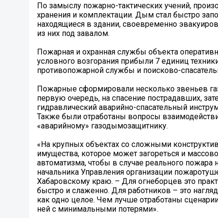
По замыслу пожарно-тактических учений, произ
хранения и комплектации. Дым стал быстро запо
находящиеся в здании, своевременно эвакуирова
из них под завалом.
Пожарная и охранная службы объекта оперативно
условного возгорания прибыли 7 единиц техник
противопожарной службы и поисково-спасательн
Пожарные сформировали несколько звеньев га
первую очередь, на спасение пострадавших, зате
гидравлический аварийно-спасательный инструм
Также были отработаны вопросы взаимодействи
«аварийному» газодымозащитнику.
«На крупных объектах со сложными конструктив
имущества, которое может загореться и массово
автоматизма, чтобы в случае реального пожара 
начальника Управления организации пожаротуше
Хабаровскому краю. – Для огнеборцев это практ
быстро и слаженно. Для работников – это наглядн
как одно целое. Чем лучше отработаны сценарии
ней с минимальными потерями».