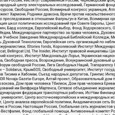
тая Россия, Институт современной России, Черноморский фонд
родный центр электоральных исследований, Германский фонд
рсов, Свободная Россия, Всемирный конгресс украинцев, Атла
ект Хармони, Родники дракона, Врачи против насильственного
ию преследования в отношении Фалуньгун в Китае, Всемирная о
ация школ политических исследований при Совете Европы, Цен
мен, Бард колледж, Европейский выбор, Фонд Ходорковского,
едиа, Международное партнерство за права человека, Духовно
ое Учебное Заведение Международный Библейский Колледж, М
ь Духовной Технологии, Европейская сеть организаций по наб
урналистики, IStories fonds, Королевский Институт Между
gcat, Bellingcat Ltd, The Insider, Институт правовой инициатив
инский конгресс, Институт Макдональда-Лорье, Украинская нац
, Свободная пресса, Возрождение, Всеукраинский духовный цен
орум свободной России, Лига Свободных Наций, Transparеncy I
– Solidarus, КрымSOS, Свободный университет, Институт госу
в Тисима и Хабомаи, Съезд народных депутатов, Гринпис Инте
DR Novaja Gazeta-Europe, Алтай проект, Образовательный дом 
зскова, Дом прав человека Тбилиси, Дом прав человека Ерева
едований им Вилфрида Мартенса, Сетевое объединение журнали
Международная федерация транспортных рабочих, ИстЧам Финлан
й университет, Центр восточноевропейских и международных и
, Центр анализа европейской политики, Академическая сеть Во
ю в России, Настоящая Россия, Глобальная сеть журналистов
естфалия, Фонд глобальной помощи, Антивоенный комитет России,