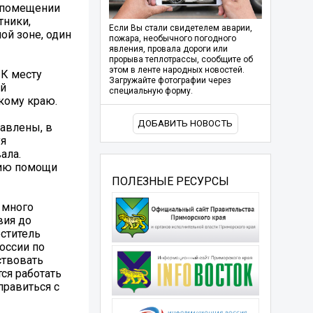
в помещении
тники,
Если Вы стали свидетелем аварии,
ой зоне, один
пожара, необычного погодного
явления, провала дороги или
прорыва теплотрассы, сообщите об
этом в ленте народных новостей.
 К месту
Загружайте фотографии через
ой
специальную форму.
кому краю.
ДОБАВИТЬ НОВОСТЬ
авлены, в
уя
ала.
нию помощи
ПОЛЕЗНЫЕ РЕСУРСЫ
 много
вия до
еститель
оссии по
ствовать
тся работать
правиться с