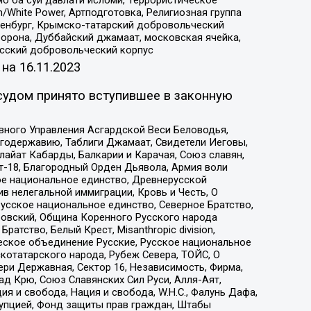
/White Power, Артподготовка, Религиозная группа
Оренбург, Крымско-татарский добровольческий
орона, Дуббайский джамаат, московская ячейка,
усский добровольческий корпус
 на
16.11.2023
судом принято вступившее в законную
вного Управления Асгардской Веси Беловодья,
годержавию, Таблиги Джамаат, Свидетели Иеговы,
айат Кабарды, Балкарии и Карачая, Союз славян,
т-18, Благородный Орден Дьявола, Армия воли
ое национальное единство, Древнерусской
 нелегальной иммиграции, Кровь и Честь, О
усское национальное единство, Северное Братство,
ровский, Община Коренного Русского народа
атство, Белый Крест, Misanthropic division,
еское объединение Русские, Русское национальное
котатарского народа, Рубеж Севера, ТОЙС, О
ри Державная, Сектор 16, Независимость, Фирма,
д Крю, Союз Славянских Сил Руси, Алля-Аят,
я и свобода, Нация и свобода, W.H.С., Фалунь Дафа,
рупцией, Фонд защиты прав граждан, Штабы