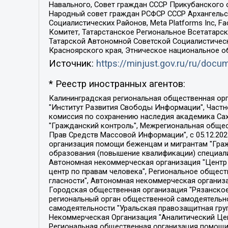
Навального, Совет граждан СССР Прикубанского 
Народный совет граждан РСФСР СССР Архангельск
Социалистических Районов, Meta Platforms Inc, 
Комитет, Татарстанское Региональное Всетатар
Татарской Автономной Советской Социалистическ
Красноярского края, Этническое национальное о
Источник:
https://minjust.gov.ru/ru/doc
* Реестр иностранных агентов:
Калининградская региональная общественная организация "Экозащита!-Женсовет", Фонд содействия защите прав и свобод граждан "Общественный вердикт", Фонд "Институт Развития Свободы Информации", Частное учреждение "Информационное агентство МЕМО. РУ", Региональная общественная организация "Общественная комиссия по сохранению наследия академика Сахарова", Фонд поддержки свободы прессы, Санкт-Петербургская общественная правозащитная организация "Гражданский контроль", Межрегиональная общественная организация "Информационно-просветительский центр "Мемориал", Региональный Фонд "Центр Защиты Прав Средств Массовой Информации", с 05.12.2023 Фонд "Центр Защиты Прав Средств массовой информации", Региональная общественная благотворительная организация помощи беженцам и мигрантам "Гражданское содействие", Негосударственное образовательное учреждение дополнительного профессионального образования (повышение квалификации) специалистов "АКАДЕМИЯ ПО ПРАВАМ ЧЕЛОВЕКА", Свердловская региональная общественная организация "Сутяжник", Автономная некоммерческая организация "Центр независимых социологических исследований", Союз общественных объединений "Российский исследовательский центр по правам человека", Региональное общественное учреждение научно-информационный центр "МЕМОРИАЛ", Некоммерческая организация "Фонд защиты гласности", Автономная некоммерческая организация "Институт прав человека", Городская общественная организация "Екатеринбургское общество "МЕМОРИАЛ", Городская общественная организация "Рязанское историко-просветительское и правозащитное общество "Мемориал" (Рязанский Мемориал), Челябинский региональный орган общественной самодеятельности – женское общественное объединение "Женщины Евразии", Челябинский региональный орган общественной самодеятельности "Уральская правозащитная группа", Фонд содействия защите здоровья и социальной справедливости имени Андрея Рылькова, Автономная Некоммерческая Организация "Аналитический Центр Юрия Левады", Автономная некоммерческая организация социальной поддержки населения "Проект Апрель", Региональная общественная организация помощи женщинам и детям, находящимся в кризисной ситуации "Информационно-методический центр "Анна", Фонд содействия развитию массовых коммуникаций и правовому просвещению "Так-так-Так", Фонд содействия устойчивому развитию "Серебряная тайга", Свердловский региональный общественный фонд социальных проектов "Новое время", "Idel.Реалии", Кавказ.Реалии, Крым.Реалии, Телеканал Настоящее Время, Татаро-башкирская служба Радио Свобода (Azatliq Radiosi), Радио Свободная Европа/Радио Свобода (PCE/PC), "Сибирь.Реалии", "Фактограф", Благотворительный фонд помощи осужденным и их семьям, Автономная некоммерческая организация "Институт глобализации и социальных движений", Фонд "В защиту прав заключенных", Частное учреждение "Центр поддержки и содействия развитию средств массовой информации", Пензенский региональный общественный благотворительный фонд "Гражданский союз", "Север.Реалии", Некоммерческая организация Фонд "Правовая инициатива", 