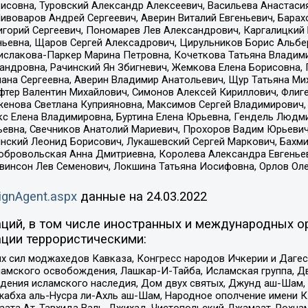
совна, Туровский Александр Алексеевич, Васильева Анастасия
Пивоваров Андрей Сергеевич, Аверин Виталий Евгеньевич, Бара
горий Сергеевич, Пономарев Лев Александрович, Каргалицкий 
ньевна, Щаров Сергей Алексадрович, Цирульников Борис Альбер
ислакова-Паркер Марина Петровна, Кочеткова Татьяна Владими
сандровна, Рачинский Ян Збигневич, Жемкова Елена Борисовна,
лана Сергеевна, Аверин Владимир Анатольевич, Щур Татьяна М
фтер Валентин Михайлович, Симонов Алексей Кириллович, Флиг
женова Светлана Куприяновна, Максимов Сергей Владимирович, 
кс Елена Владимировна, Буртина Елена Юрьевна, Гендель Людм
евна, Свечников Анатолий Мариевич, Прохоров Вадим Юрьевич
инский Леонид Борисович, Лукашевский Сергей Маркович, Бахм
Добровольская Анна Дмитриевна, Королева Александра Евгенье
евинсон Лев Семенович, Локшина Татьяна Иосифовна, Орлов Ол
ignAgent.aspx
данные на
24.03.2022
ций, в том числе иностранных и международных ор
ции террористическими:
ил моджахедов Кавказа, Конгресс народов Ичкерии и Дагеста
ламского освобождения, Лашкар-И-Тайба, Исламская группа, Дв
ения исламского наследия, Дом двух святых, Джунд аш-Шам, 
жабха аль-Нусра ли-Ахль аш-Шам, Народное ополчение имени К.
ата Ат-Тавхида Валь-Джихад, Чистопольский Джамаат, Рохнам