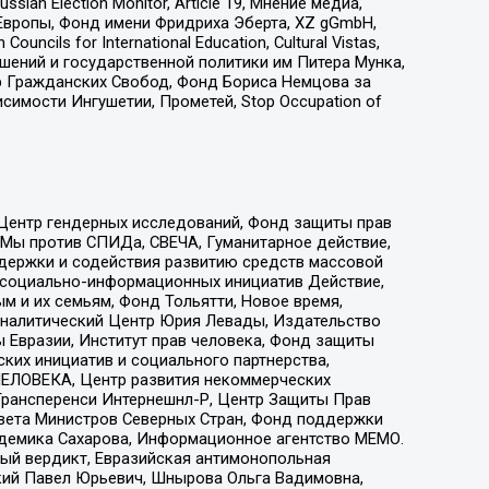
an Election Monitor, Article 19, Мнение медиа,
Европы, Фонд имени Фридриха Эберта, XZ gGmbH,
ls for International Education, Cultural Vistas,
ошений и государственной политики им Питера Мунка,
 Гражданских Свобод, Фонд Бориса Немцова за
имости Ингушетии, Прометей, Stop Occupation of
 Центр гендерных исследований, Фонд защиты прав
 Мы против СПИДа, СВЕЧА, Гуманитарное действие,
ддержки и содействия развитию средств массовой
р социально-информационных инициатив Действие,
 и их семьям, Фонд Тольятти, Новое время,
, Аналитический Центр Юрия Левады, Издательство
 Евразии, Институт прав человека, Фонд защиты
ких инициатив и социального партнерства,
ЕЛОВЕКА, Центр развития некоммерческих
 Трансперенси Интернешнл-Р, Центр Защиты Прав
овета Министров Северных Стран, Фонд поддержки
адемика Сахарова, Информационное агентство МЕМО.
ый вердикт, Евразийская антимонопольная
кий Павел Юрьевич, Шнырова Ольга Вадимовна,