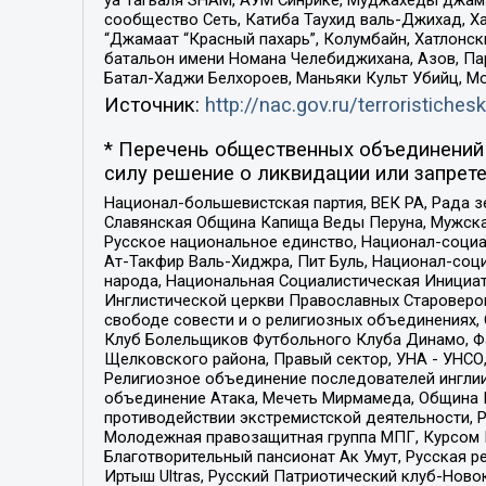
сообщество Сеть, Катиба Таухид валь-Джихад, Хай
“Джамаат “Красный пахарь”, Колумбайн, Хатлонск
батальон имени Номана Челебиджихана, Азов, Па
Батал-Хаджи Белхороев, Маньяки Культ Убийц, М
Источник:
http://nac.gov.ru/terroristichesk
* Перечень общественных объединений 
силу решение о ликвидации или запрете
Национал-большевистская партия, ВЕК РА, Рада 
Славянская Община Капища Веды Перуна, Мужская
Русское национальное единство, Национал-социа
Ат-Такфир Валь-Хиджра, Пит Буль, Национал-соц
народа, Национальная Социалистическая Инициат
Инглистической церкви Православных Староверов
свободе совести и о религиозных объединениях,
Клуб Болельщиков Футбольного Клуба Динамо, Фа
Щелковского района, Правый сектор, УНА - УНСО, У
Религиозное объединение последователей инглии
объединение Атака, Мечеть Мирмамеда, Община К
противодействии экстремистской деятельности, 
Молодежная правозащитная группа МПГ, Курсом П
Благотворительный пансионат Ак Умут, Русская ре
Иртыш Ultras, Русский Патриотический клуб-Нов