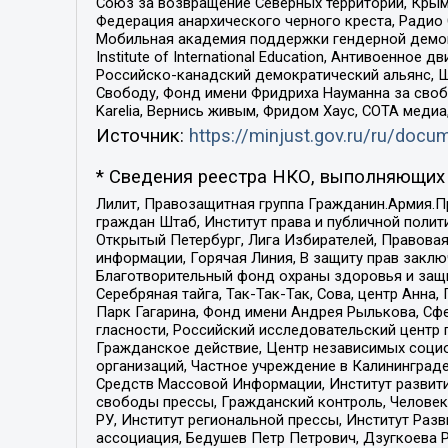
Союз за возвращение Северных территорий, Крымско
Федерация анархического черного креста, Радио
Мобильная академия поддержки гендерной демократи
Institute of International Education, Антивоенн
Российско-канадский демократический альянс, 
Свободу, Фонд имени Фридриха Науманна за свобо
Karelia, Вернись живым, Фридом Хаус, СОТА меди
Источник:
https://minjust.gov.ru/ru/doc
* Сведения реестра НКО, выполняющих 
Лилит, Правозащитная группа Гражданин.Армия.П
граждан Штаб, Институт права и публичной поли
Открытый Петербург, Лига Избирателей, Правова
информации, Горячая Линия, В защиту прав закл
Благотворительный фонд охраны здоровья и защи
Серебряная тайга, Так-Так-Так, Сова, центр Анн
Парк Гагарина, Фонд имени Андрея Рылькова, Сф
гласности, Российский исследовательский центр 
Гражданское действие, Центр независимых соци
организаций, Частное учреждение в Калининград
Средств Массовой Информации, Институт развити
свободы прессы, Гражданский контроль, Человек
РУ, Институт региональной прессы, Институт Ра
ассоциация, Бедушев Петр Петрович, Дзугкоева 