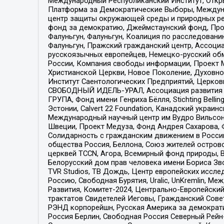
Международный Республиканский Институт, Откры
Платформа за Демократические Выборы, Междуна
центр защиты окружающей среды и природных ресу
фонд за демократию, Джеймстаунский фонд, Прож
Фалуньгун, Фалуньгун, Коалиция по расследован
Фалуньгун, Пражский гражданский центр, Ассоци
русскоязычных европейцев, Немецко-русский об
России, Компания свободы информации, Проект М
Христианской Церкви, Новое Поколение, Духовн
Институт Саентологических Предприятий, Церков
СВОБОДНЫЙ ИДЕЛЬ-УРАЛ, Ассоциация развития ж
ГРУПА, Фонд имени Генриха Бёлля, Stichting Bellin
Эстонии, Calvert 22 Foundation, Канадский укра
Международный научный центр им Вудро Вильсона
Швеции, Проект Медуза, Фонд Андрея Сахарова, Ф
Солидарность с гражданским движением в России 
общества Россия, Беллона, Союз жителей острово
церквей TCCN, Агора, Всемирный фонд природы, B
Белорусский дом прав человека имени Бориса Зво
TVR Studios, ТВ Дождь, Центр европейских иссл
Россию, Свободная Бурятия, Uralic, UnKremlin, 
Развития, Комитет-2024, Центрально-Европейски
трактатов Свидетелей Иеговы, Гражданский Совет
РЭНД корпорейшн, Русская Америка за демократи
Россия Берлин, Свободная Россия Северный Рейн-В