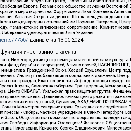
татарский Ресурсный Центр, Глобальный союз IndustriALL, Russi
 Свободная Европа, Германское общество изучения Восточной 
и и миротворчества, Форум имени Льва Копелева, American Counci
ое движение Антальи, Открытый диалог, Школа международных отн
Школа международных отношений им Нормана Патерсона, Центр
ду, Феминистское антивоенное сопротивление, Комитет независ
а, Либерально-демократическая Лига Украины
uments/7756/
данные на
13.05.2024
функции иностранного агента:
раво, Нижегородский центр немецкой и европейской культуры,
тики, Фонд борьбы с коррупцией, Альянс врачей, НАСИЛИЮ.НЕТ,
я инициатива, Гражданский Союз, Хасдей Ерушалаим, Центр по
юченных, Институт глобализации и социальных движений, Цент
ты прав граждан, Благотворительный фонд помощи осужденным
а, Проект Апрель, Самарская губерния, Эра здоровья, Мемориал
ера, Центр СИБАЛЬТ, Уральская правозащитная группа, Женщины
по правам человека, Дальневосточный центр развития гражданс
ологических исследований, Сутяжник, АКАДЕМИЯ ПО ПРАВАМ Ч
е Совета Министров северных стран, Гражданское содействие,
я прессы - Сибирь, Частное учреждение в Санкт-Петербурге С
 и Закон, Общественная комиссия по сохранению наследия ак
звития Свободы Информации, Экозащита!-Женсовет, Общественн
Регина Николаевна, Кривенко Сергей Владимирович, Милославс