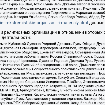
ят Тахрир аш-Шам, Ахлю Сунна Валь Джамаа, National Socialism
ий джамаат, Мусульманская религиозная группа п. Кушкуль г. 
ртия исламского возрождения Таджикистана, Народная самооб
олодёжь Которая Улыбается, Легион Свобода России, Айдар, Р
ie-i-ekstremistskie-organizacii-i-materialy.html
данные
и религиозных организаций в отношении которых 
 деятельности:
земли Кубанской Духовно Родовой Державы Русь, Община Духо
 Духовная Семинария Староверов-Инглингов, Нурджулар, К Бо
листическое общество, Джамаат мувахидов, Объединенный Вил
иалистическая рабочая партия России, Славянский союз, Форма
ива города Череповца, Духовно-Родовая Держава Русь, Русск
-Инглингов, Русский общенациональный союз, Движение против
 Омская организация общественного политического движения Р
йзрахманисты, Мусульманская религиозная организация п. Бо
краинская повстанческая армия, Тризуб им. Степана Бандеры, Бр
зма, Народная Социальная Инициатива, TulaSkins, Этнополитич
оренного Русского народа г. Астрахани, ВОЛЯ, Меджлис крымс
РЕВТАТПОД, Артподготовка, Штольц, В честь иконы Божией Мате
равды и Единения, Каракольская инициативная группа, Автогра
спублика Русь, Арестантское уголовное единство, Башкорт, Наци
окузнецк/РПК, Сибирский державный союз, Фонд борьбы с кор