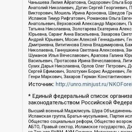
Чанышева Лилия Айратовна, Сидорович Ольга Бори
Анатолий Николаевич, Дугин Сергей Георгиевич, 
Викторович, Мошель Ирина Ароновна, Шведов Гри
Исламов Тимур Рифгатович, Романова Ольга Евге
Анатольевич, Верховский Александр Маркович, П
Татьяна Николаевна, Золотарева Екатерина Алек
Юрьевна, Саранг Анна Васильевна, Захарова Свет
Андрей Юрьевич, Мосин Алексей Геннадьевич, Ге
Дмитриевна, Вититинова Елена Владимировна, Ба
Николаевна, Ганнушкина Светлана Алексеевна, За
Шуманов Илья Вячеславович, Арапова Галина Юрь
Васильевич, Протасова Ирина Вячеславовна, Лит
Сухих Дарья Николаевна, Орлов Олег Петрович, 
Сергей Ефимович, Золотухин Борис Андреевич, Л
Генри Маркович, Захаров Герман Константинович
Источник:
http://unro.minjust.ru/NKOFore
* Единый федеральный список организа
законодательством Российской Федера
Высший военный Маджлисуль Шура Объединенных с
Исламская группа, Братья-мусульмане, Партия ис
Общество социальных реформ, Общество возрожд
АБТО, Правый сектор, Исламское государство, Д
уа Тагьаля SHAM, АУМ Синрике, Муджахеды джама