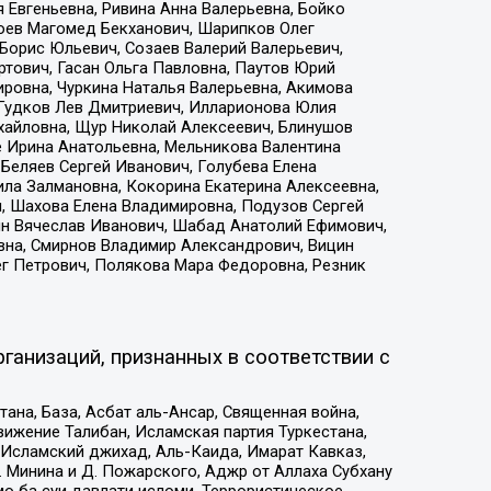
 Евгеньевна, Ривина Анна Валерьевна, Бойко
хоев Магомед Бекханович, Шарипков Олег
Борис Юльевич, Созаев Валерий Валерьевич,
тович, Гасан Ольга Павловна, Паутов Юрий
ровна, Чуркина Наталья Валерьевна, Акимова
 Гудков Лев Дмитриевич, Илларионова Юлия
ихайловна, Щур Николай Алексеевич, Блинушов
е Ирина Анатольевна, Мельникова Валентина
Беляев Сергей Иванович, Голубева Елена
ила Залмановна, Кокорина Екатерина Алексеевна,
, Шахова Елена Владимировна, Подузов Сергей
ин Вячеслав Иванович, Шабад Анатолий Ефимович,
вна, Смирнов Владимир Александрович, Вицин
ег Петрович, Полякова Мара Федоровна, Резник
ганизаций, признанных в соответствии с
на, База, Асбат аль-Ансар, Священная война,
ижение Талибан, Исламская партия Туркестана,
Исламский джихад, Аль-Каида, Имарат Кавказ,
 Минина и Д. Пожарского, Аджр от Аллаха Субхану
о ба суи давлати исломи, Террористическое