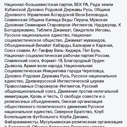
Национал-большевистская партия, ВЕК РА, Рада земли
Кубанской Духовно Родовой Державы Русь, Община
Духовного Управления Асгардской Веси Беловодья,
Славянская Община Капища Веды Перуна, Мужская
Духовная Семинария Староверов-Инглингов, Нурджулар, К
Богодержавию, Таблиги Джамаат, Свидетели Иеговы,
Русское национальное единство, Национал-
социалистическое общество, Джамаат мувахидов,
Объединенный Вилайат Кабарды, Балкарии и Карачая,
Союз славян, Ат-Такфир Валь-Хиджра, Пит Буль,
Национал-социалистическая рабочая партия России,
Славянский союз, Формат-18, Благородный Орден
Дьявола, Армия воли народа, Национальная
Социалистическая Инициатива города Череповца,
Духовно-Родовая Держава Русь, Русское национальное
единство, Древнерусской Инглистической церкви
Православных Староверов-Инглингов, Русский
общенациональный союз, Движение против нелегальной
иммиграции, Кровь и Честь, О свободе совести и о
религиозных объединениях, Омская организация
общественного политического движения Русское
национальное единство, Северное Братство, Клуб
Болельщиков Футбольного Клуба Динамо,
Файзрахманисты, Мусульманская религиозная организация
п. Боровский, Община Коренного Русского народа