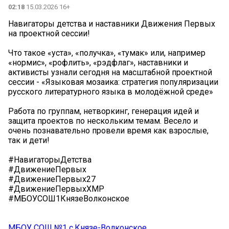
02:18
15.03.2026 16+
Навигаторы детства и наставники Движения Первых
на проектной сессии!
Что такое «уста», «получка», «тумак» или, например
«нормис», «рофлить», «рэдфлаг», наставники и
активисты узнали сегодня на масштабной проектной
сессии - «Языковая мозаика: стратегия популяризации
русского литературного языка в молодёжной среде»
Работа по группам, нетворкинг, генерация идей и
защита проектов по нескольким темам. Весело и
очень познавательно провели время как взрослые,
так и дети!
#НавигаторыДетства
#ДвижениеПервых
#ДвижениеПервых27
#ДвижениеПервыхХМР
#МБОУСОШ1КнязеВолконское
МБОУ СОШ №1 с.Князе-Волконское