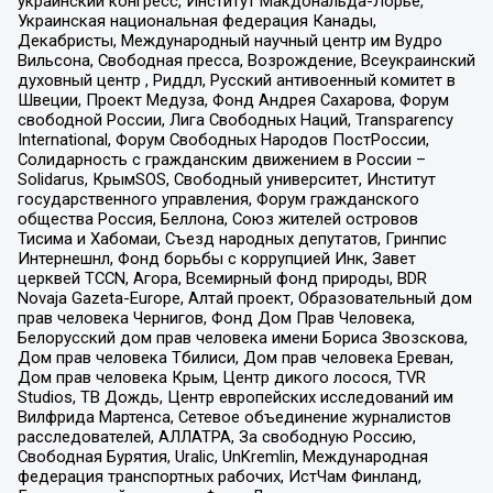
украинский конгресс, Институт Макдональда-Лорье,
Украинская национальная федерация Канады,
Декабристы, Международный научный центр им Вудро
Вильсона, Свободная пресса, Возрождение, Всеукраинский
духовный центр , Риддл, Русский антивоенный комитет в
Швеции, Проект Медуза, Фонд Андрея Сахарова, Форум
свободной России, Лига Свободных Наций, Transparеncy
International, Форум Свободных Народов ПостРоссии,
Солидарность с гражданским движением в России –
Solidarus, КрымSOS, Свободный университет, Институт
государственного управления, Форум гражданского
общества Россия, Беллона, Союз жителей островов
Тисима и Хабомаи, Съезд народных депутатов, Гринпис
Интернешнл, Фонд борьбы с коррупцией Инк, Завет
церквей TCCN, Агора, Всемирный фонд природы, BDR
Novaja Gazeta-Europe, Алтай проект, Образовательный дом
прав человека Чернигов, Фонд Дом Прав Человека,
Белорусский дом прав человека имени Бориса Звозскова,
Дом прав человека Тбилиси, Дом прав человека Ереван,
Дом прав человека Крым, Центр дикого лосося, TVR
Studios, ТВ Дождь, Центр европейских исследований им
Вилфрида Мартенса, Сетевое объединение журналистов
расследователей, АЛЛАТРА, За свободную Россию,
Свободная Бурятия, Uralic, UnKremlin, Международная
федерация транспортных рабочих, ИстЧам Финланд,