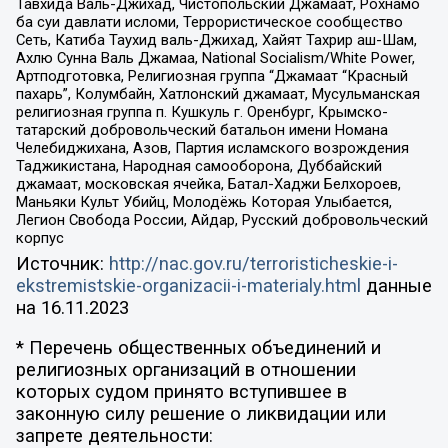
Тавхида Валь-Джихад, Чистопольский Джамаат, Рохнамо
ба суи давлати исломи, Террористическое сообщество
Сеть, Катиба Таухид валь-Джихад, Хайят Тахрир аш-Шам,
Ахлю Сунна Валь Джамаа, National Socialism/White Power,
Артподготовка, Религиозная группа “Джамаат “Красный
пахарь”, Колумбайн, Хатлонский джамаат, Мусульманская
религиозная группа п. Кушкуль г. Оренбург, Крымско-
татарский добровольческий батальон имени Номана
Челебиджихана, Азов, Партия исламского возрождения
Таджикистана, Народная самооборона, Дуббайский
джамаат, московская ячейка, Батал-Хаджи Белхороев,
Маньяки Культ Убийц, Молодёжь Которая Улыбается,
Легион Свобода России, Айдар, Русский добровольческий
корпус
Источник:
http://nac.gov.ru/terroristicheskie-i-
ekstremistskie-organizacii-i-materialy.html
данные
на
16.11.2023
* Перечень общественных объединений и
религиозных организаций в отношении
которых судом принято вступившее в
законную силу решение о ликвидации или
запрете деятельности: