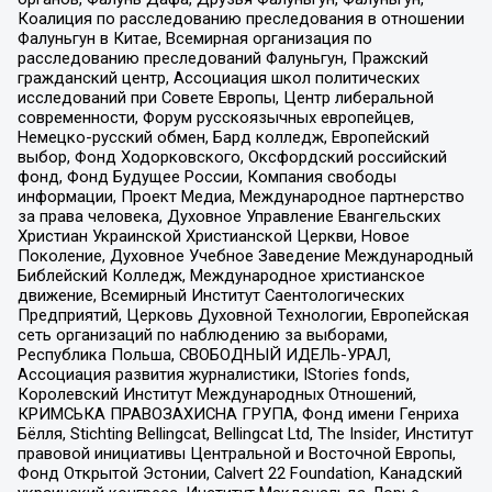
Коалиция по расследованию преследования в отношении
Фалуньгун в Китае, Всемирная организация по
расследованию преследований Фалуньгун, Пражский
гражданский центр, Ассоциация школ политических
исследований при Совете Европы, Центр либеральной
современности, Форум русскоязычных европейцев,
Немецко-русский обмен, Бард колледж, Европейский
выбор, Фонд Ходорковского, Оксфордский российский
фонд, Фонд Будущее России, Компания свободы
информации, Проект Медиа, Международное партнерство
за права человека, Духовное Управление Евангельских
Христиан Украинской Христианской Церкви, Новое
Поколение, Духовное Учебное Заведение Международный
Библейский Колледж, Международное христианское
движение, Всемирный Институт Саентологических
Предприятий, Церковь Духовной Технологии, Европейская
сеть организаций по наблюдению за выборами,
Республика Польша, СВОБОДНЫЙ ИДЕЛЬ-УРАЛ,
Ассоциация развития журналистики, IStories fonds,
Королевский Институт Международных Отношений,
КРИМСЬКА ПРАВОЗАХИСНА ГРУПА, Фонд имени Генриха
Бёлля, Stichting Bellingcat, Bellingcat Ltd, The Insider, Институт
правовой инициативы Центральной и Восточной Европы,
Фонд Открытой Эстонии, Calvert 22 Foundation, Канадский