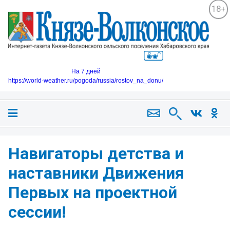
18+
На 7 дней
https://world-weather.ru/pogoda/russia/rostov_na_donu/
Навигаторы детства и
наставники Движения
Первых на проектной
сессии!