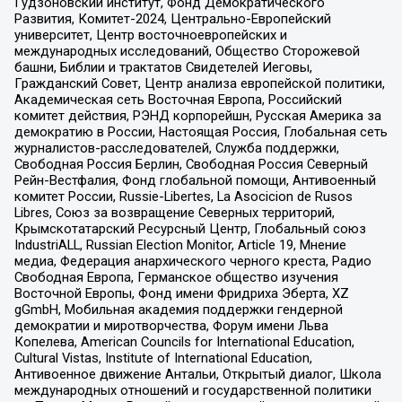
Гудзоновский институт, Фонд Демократического
Развития, Комитет-2024, Центрально-Европейский
университет, Центр восточноевропейских и
международных исследований, Общество Сторожевой
башни, Библии и трактатов Свидетелей Иеговы,
Гражданский Совет, Центр анализа европейской политики,
Академическая сеть Восточная Европа, Российский
комитет действия, РЭНД корпорейшн, Русская Америка за
демократию в России, Настоящая Россия, Глобальная сеть
журналистов-расследователей, Служба поддержки,
Свободная Россия Берлин, Свободная Россия Северный
Рейн-Вестфалия, Фонд глобальной помощи, Антивоенный
комитет России, Russie-Libertes, La Asocicion de Rusos
Libres, Союз за возвращение Северных территорий,
Крымскотатарский Ресурсный Центр, Глобальный союз
IndustriALL, Russian Election Monitor, Article 19, Мнение
медиа, Федерация анархического черного креста, Радио
Свободная Европа, Германское общество изучения
Восточной Европы, Фонд имени Фридриха Эберта, XZ
gGmbH, Мобильная академия поддержки гендерной
демократии и миротворчества, Форум имени Льва
Копелева, American Councils for International Education,
Cultural Vistas, Institute of International Education,
Антивоенное движение Антальи, Открытый диалог, Школа
международных отношений и государственной политики