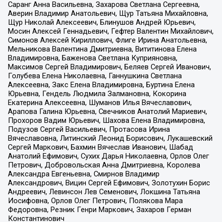
Саранг Анна Васильевна, Захарова Светлана Сергеевна,
Аверин Владимир Анатольевич, Щур Татьяна Михайловна,
Щур Николай Алексеевич, Блинушов Андрей Юрьевич,
Мосин Алексей Геннадьевич, Гефтер Валентин Михайлович,
Симонов Алексей Кириллович, Флиге Ирина Анатольевна,
Мельникова Валентина Дмитриевна, Вититинова Елена
Владимировна, Баженова Светлана Куприяновна,
Максимов Сергей Владимирович, Беляев Сергей Иванович,
Голубева Елена Николаевна, Ганнушкина Светлана
Алексеевна, Закс Елена Владимировна, Буртина Елена
Юрьевна, Гендель Людмила Залмановна, Кокорина
Екатерина Алексеевна, Шуманов Илья Вячеславович,
Арапова Галина Юрьевна, Свечников Анатолий Мариевич,
Прохоров Вадим Юрьевич, Шахова Елена Владимировна,
Подузов Сергей Васильевич, Протасова Ирина
Вячеславовна, Литинский Леонид Борисович, Лукашевский
Сергей Маркович, Бахмин Вячеслав Иванович, Шабад
Анатолий Ефимович, Сухих Дарья Николаевна, Орлов Олег
Петрович, Добровольская Анна Дмитриевна, Королева
Александра Евгеньевна, Смирнов Владимир
Александрович, Вицин Сергей Ефимович, Золотухин Борис
Андреевич, Левинсон Лев Семенович, Локшина Татьяна
Иосифовна, Орлов Олег Петрович, Полякова Мара
Федоровна, Резник Генри Маркович, Захаров Герман
Константинович