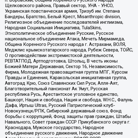
Щелковского района, Правый сектор, УНА - УНСО,
Украинская повстанческая армия, Тризуб им. Степана
Бандеры, Братство, Белый Крест, Misanthropic division,
Религиозное объединение последователей инглиизма,
Народная Социальная Инициатива, TulaSkins,
Этнополитическое объединение Русские, Русское
национальное объединение Атака, Мечеть Мирмамеда,
Община Коренного Русского народа г. Астрахани, ВОЛЯ,
Меджлис крымскотатарского народа, Рубеж Севера, ТОЙС,
О противодействии экстремистской деятельности,
РЕВТАТПОД, Артподготовка, Штольц, В честь иконы
Божией Матери Державная, Сектор 16, Независимость,
Фирма, Молодежная правозащитная группа МПГ, Курсом
Правды и Единения, Каракольская инициативная группа,
Автоград Крю, Союз Славянских Сил Руси, Алля-Аят,
Благотворительный пансионат Ак Умут, Русская
республика Русь, Арестантское уголовное единство,
Башкорт, Нация и свобода, Нация и свобода, W.H.С., Фалунь
Дафа, Иртыш Ultras, Русский Патриотический клуб-
Новокузнецк/РПК, Сибирский державный союз, Фонд
борьбы с коррупцией, Фонд защиты прав граждан, Штабы
Навального, Совет граждан СССР Прикубанского округа г.
Краснодара, Мужское государство, Народное
объединение русского движения, Народное движение