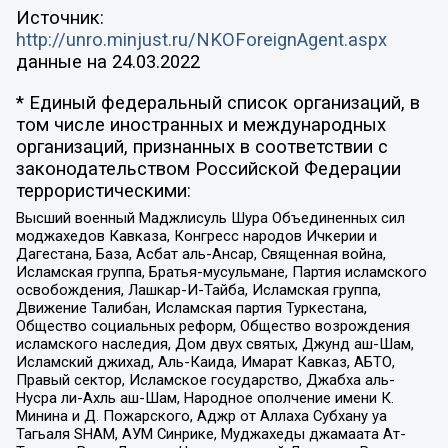
Источник:
http://unro.minjust.ru/NKOForeignAgent.aspx
данные на
24.03.2022
* Единый федеральный список организаций, в
том числе иностранных и международных
организаций, признанных в соответствии с
законодательством Российской Федерации
террористическими:
Высший военный Маджлисуль Шура Объединенных сил
моджахедов Кавказа, Конгресс народов Ичкерии и
Дагестана, База, Асбат аль-Ансар, Священная война,
Исламская группа, Братья-мусульмане, Партия исламского
освобождения, Лашкар-И-Тайба, Исламская группа,
Движение Талибан, Исламская партия Туркестана,
Общество социальных реформ, Общество возрождения
исламского наследия, Дом двух святых, Джунд аш-Шам,
Исламский джихад, Аль-Каида, Имарат Кавказ, АБТО,
Правый сектор, Исламское государство, Джабха аль-
Нусра ли-Ахль аш-Шам, Народное ополчение имени К.
Минина и Д. Пожарского, Аджр от Аллаха Субхану уа
Тагьаля SHAM, АУМ Синрике, Муджахеды джамаата Ат-