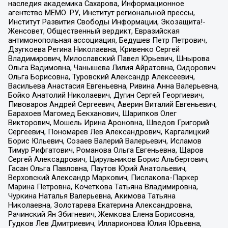
наследия академика Сахарова, Информационное
агентство МЕМО. РУ, Институт региональной прессы,
Институт Развития Свободы Информации, Экозащита!-
Женсовет, Общественный вердикт, Евразийская
антимонопольная ассоциация, Бедушев Петр Петрович,
Дзугкоева Регина Николаевна, Кривенко Сергей
Владимирович, Милославский Павел Юрьевич, Шнырова
Ольга Вадимовна, Чанышева Лилия Айратовна, Сидорович
Ольга Борисовна, Туровский Александр Алексеевич,
Васильева Анастасия Евгеньевна, Ривина Анна Валерьевна,
Бойко Анатолий Николаевич, Дугин Сергей Георгиевич,
Пивоваров Андрей Сергеевич, Аверин Виталий Евгеньевич,
Барахоев Магомед Бекханович, Шарипков Олег
Викторович, Мошель Ирина Ароновна, Шведов Григорий
Сергеевич, Пономарев Лев Александрович, Каргалицкий
Борис Юльевич, Созаев Валерий Валерьевич, Исламов
Тимур Рифгатович, Романова Ольга Евгеньевна, Щаров
Сергей Алексадрович, Цирульников Борис Альбертович,
Гасан Ольга Павловна, Паутов Юрий Анатольевич,
Верховский Александр Маркович, Пислакова-Паркер
Марина Петровна, Кочеткова Татьяна Владимировна,
Чуркина Наталья Валерьевна, Акимова Татьяна
Николаевна, Золотарева Екатерина Александровна,
Рачинский Ян Збигневич, Жемкова Елена Борисовна,
Гудков Лев Дмитриевич, Илларионова Юлия Юрьевна,