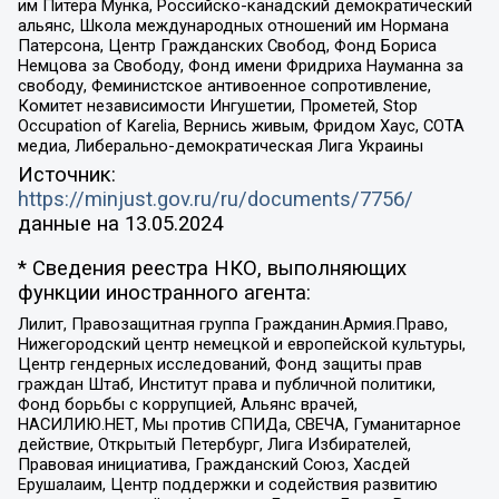
им Питера Мунка, Российско-канадский демократический
альянс, Школа международных отношений им Нормана
Патерсона, Центр Гражданских Свобод, Фонд Бориса
Немцова за Свободу, Фонд имени Фридриха Науманна за
свободу, Феминистское антивоенное сопротивление,
Комитет независимости Ингушетии, Прометей, Stop
Occupation of Karelia, Вернись живым, Фридом Хаус, СОТА
медиа, Либерально-демократическая Лига Украины
Источник:
https://minjust.gov.ru/ru/documents/7756/
данные на
13.05.2024
* Сведения реестра НКО, выполняющих
функции иностранного агента:
Лилит, Правозащитная группа Гражданин.Армия.Право,
Нижегородский центр немецкой и европейской культуры,
Центр гендерных исследований, Фонд защиты прав
граждан Штаб, Институт права и публичной политики,
Фонд борьбы с коррупцией, Альянс врачей,
НАСИЛИЮ.НЕТ, Мы против СПИДа, СВЕЧА, Гуманитарное
действие, Открытый Петербург, Лига Избирателей,
Правовая инициатива, Гражданский Союз, Хасдей
Ерушалаим, Центр поддержки и содействия развитию