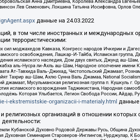
Добровольская Анна Дмитриевна, Королева Александра Евгенье
евинсон Лев Семенович, Локшина Татьяна Иосифовна, Орлов Ол
ignAgent.aspx
данные на
24.03.2022
ций, в том числе иностранных и международных ор
ции террористическими:
ил моджахедов Кавказа, Конгресс народов Ичкерии и Дагеста
ламского освобождения, Лашкар-И-Тайба, Исламская группа, Дв
ения исламского наследия, Дом двух святых, Джунд аш-Шам, 
жабха аль-Нусра ли-Ахль аш-Шам, Народное ополчение имени К.
ата Ат-Тавхида Валь-Джихад, Чистопольский Джамаат, Рохнам
ят Тахрир аш-Шам, Ахлю Сунна Валь Джамаа, National Socialism
ий джамаат, Мусульманская религиозная группа п. Кушкуль г. 
ртия исламского возрождения Таджикистана, Народная самооб
олодёжь Которая Улыбается, Легион Свобода России, Айдар, Р
ie-i-ekstremistskie-organizacii-i-materialy.html
данные
и религиозных организаций в отношении которых 
 деятельности:
земли Кубанской Духовно Родовой Державы Русь, Община Духо
 Духовная Семинария Староверов-Инглингов, Нурджулар, К Бо