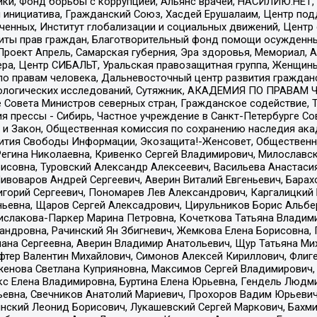
тики, Фонд борьбы с коррупцией, Альянс врачей, НАСИЛИЮ.НЕТ,
я инициатива, Гражданский Союз, Хасдей Ерушалаим, Центр по
юченных, Институт глобализации и социальных движений, Цент
ты прав граждан, Благотворительный фонд помощи осужденным
а, Проект Апрель, Самарская губерния, Эра здоровья, Мемориал
ера, Центр СИБАЛЬТ, Уральская правозащитная группа, Женщины
по правам человека, Дальневосточный центр развития гражданс
ологических исследований, Сутяжник, АКАДЕМИЯ ПО ПРАВАМ Ч
е Совета Министров северных стран, Гражданское содействие,
я прессы - Сибирь, Частное учреждение в Санкт-Петербурге С
 и Закон, Общественная комиссия по сохранению наследия ак
звития Свободы Информации, Экозащита!-Женсовет, Общественн
Регина Николаевна, Кривенко Сергей Владимирович, Милославс
совна, Туровский Александр Алексеевич, Васильева Анастасия
Пивоваров Андрей Сергеевич, Аверин Виталий Евгеньевич, Бара
горий Сергеевич, Пономарев Лев Александрович, Каргалицкий 
ньевна, Щаров Сергей Алексадрович, Цирульников Борис Альбер
ислакова-Паркер Марина Петровна, Кочеткова Татьяна Владими
сандровна, Рачинский Ян Збигневич, Жемкова Елена Борисовна,
лана Сергеевна, Аверин Владимир Анатольевич, Щур Татьяна М
фтер Валентин Михайлович, Симонов Алексей Кириллович, Флиг
женова Светлана Куприяновна, Максимов Сергей Владимирович, 
кс Елена Владимировна, Буртина Елена Юрьевна, Гендель Людм
евна, Свечников Анатолий Мариевич, Прохоров Вадим Юрьевич
инский Леонид Борисович, Лукашевский Сергей Маркович, Бахм