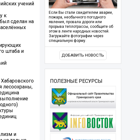
ийских учений
Если Вы стали свидетелем аварии,
у к
пожара, необычного погодного
был сделан на
явления, провала дороги или
населённых
прорыва теплотрассы, сообщите об
этом в ленте народных новостей.
Загружайте фотографии через
специальную форму.
агирующих
го штаба и
ДОБАВИТЬ НОВОСТЬ
вий
 Хабаровского
ПОЛЕЗНЫЕ РЕСУРСЫ
я лесоохраны,
медицина
 выполнение
одного)
уктуры
 единиц
ализм и