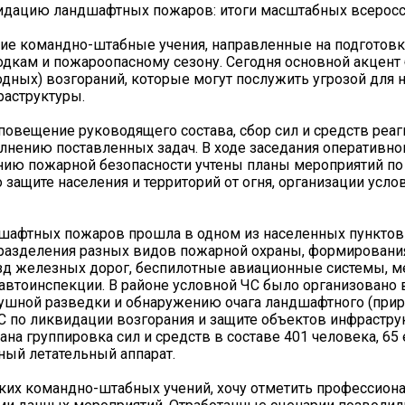
идацию ландшафтных пожаров: итоги масштабных всеросс
ие командно-штабные учения, направленные на подготовк
кам и пожароопасному сезону. Сегодня основной акцент 
ных) возгораний, которые могут послужить угрозой для 
раструктуры.
оповещение руководящего состава, сбор сил и средств ре
лнению поставленных задач. В ходе заседания оперативно
нию пожарной безопасности учтены планы мероприятий по
ащите населения и территорий от огня, организации усло
дшафтных пожаров прошла в одном из населенных пунктов
дразделения разных видов пожарной охраны, формировани
езд железных дорог, беспилотные авиационные системы, 
савтоинспекции. В районе условной ЧС было организовано
ушной разведки и обнаружению очага ландшафтного (прир
ЧС по ликвидации возгорания и защите объектов инфрастр
на группировка сил и средств в составе 401 человека, 65
ный летательный аппарат.
ских командно-штабных учений, хочу отметить профессион