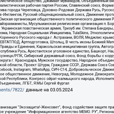
листическое общество, Джамаат мувахидов, Объединенный Вил
иалистическая рабочая партия России, Славянский союз, Форма
ива города Череповца, Духовно-Родовая Держава Русь, Русск
-Инглингов, Русский общенациональный союз, Движение против
 Омская организация общественного политического движения Р
йзрахманисты, Мусульманская религиозная организация п. Бо
краинская повстанческая армия, Тризуб им. Степана Бандеры, Бр
зма, Народная Социальная Инициатива, TulaSkins, Этнополитич
оренного Русского народа г. Астрахани, ВОЛЯ, Меджлис крымс
РЕВТАТПОД, Артподготовка, Штольц, В честь иконы Божией Мате
равды и Единения, Каракольская инициативная группа, Автогра
спублика Русь, Арестантское уголовное единство, Башкорт, Наци
окузнецк/РПК, Сибирский державный союз, Фонд борьбы с кор
округа г. Краснодара, Мужское государство, Народное объедин
ой области, Проект Штурм, Граждане СССР, Держава Союз Сов
Facebook, Instagram, WhatsApp, СИЧ-С14, Добровольческое Движ
ское общественное движение, Невоград, Молодежное Демократ
ой Республики, Конгресс ойрат-калмыцкого народа, Исполнит
бъединение, ЛГБТ, Я.МЫ Сергей Фургал
uments/7822/
данные на
03.05.2024
Общество с ограниченной ответственностью "Радио Свободная Европа/Радио Свобода", Чешское информационное агентство "MEDIUM-ORIENT", Красноярская региональная общественная организация "Мы против СПИДа", Камалягин Денис Николаевич, Маркелов Сергей Евгеньевич, Пономарев Лев Александрович, Савицкая Людмила Алексеевна, Автономная некоммерческая организация "Центр по работе с проблемой насилия "НАСИЛИЮ.НЕТ", Межрегиональный профессиональный союз работников здравоохранения "Альянс врачей", Юридическое лицо, зарегистрированное в Латвийской Республике, SIA "Medusa Project" (регистрационный номер 40103797863, дата регистрации 10.06.2014), Некоммерческая организация "Фонд по борьбе с коррупцией", Автономная некоммерческая организация "Институт права и публичной политики", Баданин Роман Сергеевич, Гликин Максим Александрович, Железнова Мария Михайловна, Лукьянова Юлия Сергеевна, Маетная Елизавета Витальевна, Маняхин Петр Борисович, Чуракова Ольга Владимировна, Ярош Юлия Петровна, Юридическое лицо "The Insider SIA", зарегистрированное в Риге, Латвийская Республика (дата регистрации 26.06.2015), являющееся администратором доменного имени интернет-издания "The Insider SIA", https://theins.ru, Постернак Алексей Евгеньевич, Рубин Михаил Аркадьевич, Анин Роман Александрович, Юридическое лицо Istories fonds, зарегистрированное в Латвийской Республике (регистрационный номер 50008295751, дата регистрации 24.02.2020), Великовский Дмитрий Александрович, Долинина Ирина Николаевна, Мароховская Алеся Алексеевна, Шлейнов Роман Юрьевич, Шмагун Олеся Валентиновна, Общество с ограниченной ответственностью "Альтаир 2021", Общество с ограниченной ответственностью "Вега 2021", Общество с ограниченной ответственностью "Главный редактор 2021", Общество с ограниченной ответственностью "Ромашки монолит", Важенков Артем Валерьевич, Ивановская областная общественная организация "Центр гендерных исследований", Гурман Юрий Альбертович, Медиапроект "ОВД-Инфо", Егоров Владимир Владимирович, Жилинский Владимир Александрович, Общество с ограниченной ответственностью "ЗП", Иванова София Юрьевна, Карезина Инна Павловна, Кильтау Екатерина Викторовна, Петров Алексей Викторович, Пискунов Сергей Евгеньевич, Смирнов Сергей Сергеевич, Тихонов Михаил Сергеевич, Общество с ограниченной ответственностью "ЖУРНАЛИСТ-ИНОСТРАННЫЙ АГЕНТ", Арапова Галина Юрьевна, Вольтская Татьяна Анатольевна, Американская компания "Mason G.E.S. Anonymous Foundation" (США), являющаяся владельцем интернет-издания https://mnews.world/, Компания "Stichting Bellingcat", зарегистрированная в Нидерландах (дата регистрации 11.07.2018), Захаров Андрей Вячеславович, Клепиковская Екатерина Дмитриевна, Общество с ограниченной ответственностью "МЕМО", Перл Роман Александрович, Симонов Евгений Алексеевич, Соловьева Елена Анатольевна, Сотников Даниил Владимирович, Сурначева Елизавета Дмитриевна, Автономная некоммерческая организация по защите прав человека и информированию населения "Якутия – Наше Мнение", Общество с ограниченной ответственностью "Москоу диджитал медиа", с 26.01.2023 Общество с ограниченной ответственностью "Чайка Белые сады", Ветошкина Валерия Валерьевна, Заговора Максим Александрович, Межрегиональное общественное движение "Российская ЛГБТ - сеть", Оленичев Максим Владимирович, Павлов Иван Юрьевич, Скворцова Елена Сергеевна, Общество с ограниченной ответственностью "Как бы инагент", Кочетков Игорь Викторович, Общество с ограниченной ответственностью "Честные выборы", Еланчик Олег Александрович, Общество с ограниченной ответственностью "Нобелевский призыв", Гималова Регина Эмилевна, Григорьев Андрей Валерьевич, Григорьева Алина Александровна, Ассоциация по содействию защите прав призывников, альтернативнослужащих и военнослужащих "Правозащитная группа "Гражданин.Армия.Право", Хисамова Регина Фаритовна, Автономная некоммерческая организация по реализа