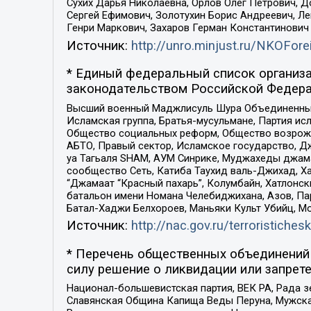
Сухих Дарья Николаевна, Орлов Олег Петрович, 
Сергей Ефимович, Золотухин Борис Андреевич, Л
Генри Маркович, Захаров Герман Константинович
Источник:
http://unro.minjust.ru/NKOFore
* Единый федеральный список организа
законодательством Российской Федера
Высший военный Маджлисуль Шура Объединенных с
Исламская группа, Братья-мусульмане, Партия ис
Общество социальных реформ, Общество возрожд
АБТО, Правый сектор, Исламское государство, Д
уа Тагьаля SHAM, АУМ Синрике, Муджахеды джама
сообщество Сеть, Катиба Таухид валь-Джихад, Хай
“Джамаат “Красный пахарь”, Колумбайн, Хатлонск
батальон имени Номана Челебиджихана, Азов, Па
Батал-Хаджи Белхороев, Маньяки Культ Убийц, М
Источник:
http://nac.gov.ru/terroristichesk
* Перечень общественных объединений 
силу решение о ликвидации или запрете
Национал-большевистская партия, ВЕК РА, Рада 
Славянская Община Капища Веды Перуна, Мужская