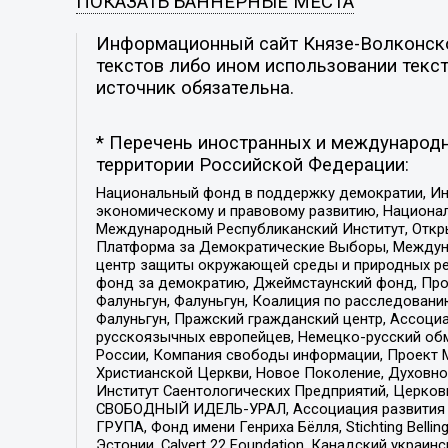
ПОКАЗАТЬ БАННЕРНЫЕ МЕСТА
Информационный сайт Князе-Волконское
текстов либо ином использовании текст
источник обязательна.
* Перечень иностранных и международн
территории Российской Федерации:
Национальный фонд в поддержку демократии, Ин
экономическому и правовому развитию, Национ
Международный Республиканский Институт, Откры
Платформа за Демократические Выборы, Междуна
центр защиты окружающей среды и природных ресу
фонд за демократию, Джеймстаунский фонд, Прож
Фалуньгун, Фалуньгун, Коалиция по расследован
Фалуньгун, Пражский гражданский центр, Ассоци
русскоязычных европейцев, Немецко-русский об
России, Компания свободы информации, Проект М
Христианской Церкви, Новое Поколение, Духовн
Институт Саентологических Предприятий, Церков
СВОБОДНЫЙ ИДЕЛЬ-УРАЛ, Ассоциация развития ж
ГРУПА, Фонд имени Генриха Бёлля, Stichting Bellin
Эстонии, Calvert 22 Foundation, Канадский укра