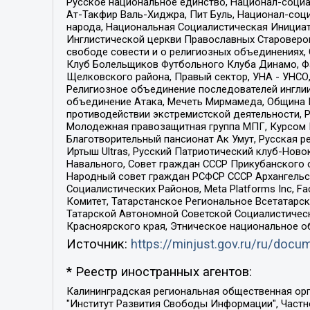
Русское национальное единство, Национал-социа
Ат-Такфир Валь-Хиджра, Пит Буль, Национал-соц
народа, Национальная Социалистическая Инициат
Инглистической церкви Православных Староверов
свободе совести и о религиозных объединениях,
Клуб Болельщиков Футбольного Клуба Динамо, Фа
Щелковского района, Правый сектор, УНА - УНСО, У
Религиозное объединение последователей инглии
объединение Атака, Мечеть Мирмамеда, Община К
противодействии экстремистской деятельности, 
Молодежная правозащитная группа МПГ, Курсом П
Благотворительный пансионат Ак Умут, Русская ре
Иртыш Ultras, Русский Патриотический клуб-Нов
Навального, Совет граждан СССР Прикубанского 
Народный совет граждан РСФСР СССР Архангельск
Социалистических Районов, Meta Platforms Inc, 
Комитет, Татарстанское Региональное Всетатар
Татарской Автономной Советской Социалистическ
Красноярского края, Этническое национальное о
Источник:
https://minjust.gov.ru/ru/doc
* Реестр иностранных агентов:
Калининградская региональная общественная организация "Экозащита!-Женсовет", Фонд содействия защите прав и свобод граждан "Общественный вердикт", Фонд "Институт Развития Свободы Информации", Частное учреждение "Информационное агентство МЕМО. РУ", Региональная общественная организация "Общественная комиссия по сохранению наследия академика Сахарова", Фонд поддержки свободы прессы, Санкт-Петербургская общественная правозащитная организация "Гражданский контроль", Межрегиональная общественная организация "Информационно-просветительский центр "Мемориал", Региональный Фонд "Центр Защиты Прав Средств Массовой Информации", с 05.12.2023 Фонд "Центр Защиты Прав Средств массовой информации", Региональная общественная благотворительная организация помощи беженцам и мигрантам "Гражданское содействие", Негосударственное образовательное учреждение дополнительного профессионального образования (повышение квалификации) специалистов "АКАДЕМИЯ ПО ПРАВАМ ЧЕЛОВЕКА", Свердловская региональная общественная организация "Сутяжник", Автономная некоммерческая организация "Центр независимых социологических исследований", Союз общественных объединений "Российский исследовательский центр по правам человека", Региональное общественное учреждение научно-информационный центр "МЕМОРИАЛ", Некоммерческая организация "Фонд защиты гласности", Автономная некоммерческая организация "Институт прав человека", Городская общественная организация "Екатеринбургское общество "МЕМОРИАЛ", Городская общественная организация "Рязанское историко-просветительское и правозащитное общество "Мемориал" (Рязанский Мемориал), Челябинский региональный орган общественной самодеятельности – женское общественное объединение "Женщины Евразии", Челябинский региональный орган общественной самодеятельности "Уральская правозащитная группа", Фонд содействия защите здоровья и социальной справедливости имени Андрея Рылькова, Автономная Некоммерческая Организация "Аналитический Центр Юрия Левады", Автономная некоммерческая организация социальной поддержки населения "Проект Апрель", Региональная общественная организация помощи женщинам и детям, находящимся в кризисной ситуации "Информационно-методический центр "Анна", Фонд содействия развитию массовых коммуникаций и правовому просвещению "Так-так-Так", Фонд содействия устойчивому развитию "Серебряная тайга", Свердловский региональный общественный фонд социальных проектов "Новое время", "Idel.Реалии", Кавказ.Реалии, Крым.Реалии, Телеканал Настоящее Время, Татаро-башкирская служба Радио Свобода (Azatliq Radiosi), Радио Свободная Европа/Радио Свобода (PCE/PC), "Сибирь.Реалии", "Фактограф", Благотворительный фонд помощи осужденным и их семьям, Автономная некоммерческая организация "Институт глобализации и социальных движений", Фонд "В защиту прав заключенных", Частное учреждение "Центр поддержки и содействия развитию средств массовой информации", Пензенский региональный общественный благотворительный фонд "Гражданский союз", "Север.Реалии", Некоммерческая организация Фонд "Правовая инициатива", 