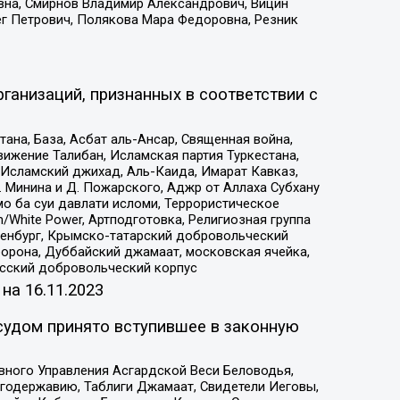
вна, Смирнов Владимир Александрович, Вицин
ег Петрович, Полякова Мара Федоровна, Резник
ганизаций, признанных в соответствии с
на, База, Асбат аль-Ансар, Священная война,
ижение Талибан, Исламская партия Туркестана,
Исламский джихад, Аль-Каида, Имарат Кавказ,
 Минина и Д. Пожарского, Аджр от Аллаха Субхану
о ба суи давлати исломи, Террористическое
/White Power, Артподготовка, Религиозная группа
Оренбург, Крымско-татарский добровольческий
орона, Дуббайский джамаат, московская ячейка,
усский добровольческий корпус
 на
16.11.2023
судом принято вступившее в законную
вного Управления Асгардской Веси Беловодья,
годержавию, Таблиги Джамаат, Свидетели Иеговы,