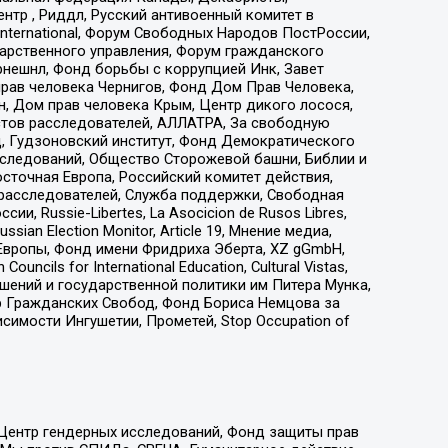
тр , Риддл, Русский антивоенный комитет в
nternational, Форум Свободных Народов ПостРоссии,
дарственного управления, Форум гражданского
рнешнл, Фонд борьбы с коррупцией Инк, Завет
прав человека Чернигов, Фонд Дом Прав Человека,
н, Дом прав человека Крым, Центр дикого лосося,
стов расследователей, АЛЛАТРА, За свободную
д, Гудзоновский институт, Фонд Демократического
сследований, Общество Сторожевой башни, Библии и
сточная Европа, Российский комитет действия,
-расследователей, Служба поддержки, Свободная
 Russie-Libertes, La Asocicion de Rusos Libres,
an Election Monitor, Article 19, Мнение медиа,
Европы, Фонд имени Фридриха Эберта, XZ gGmbH,
ls for International Education, Cultural Vistas,
ошений и государственной политики им Питера Мунка,
 Гражданских Свобод, Фонд Бориса Немцова за
имости Ингушетии, Прометей, Stop Occupation of
 Центр гендерных исследований, Фонд защиты прав