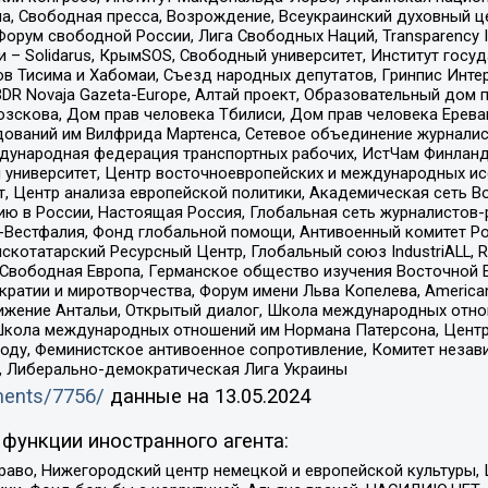
, Свободная пресса, Возрождение, Всеукраинский духовный цен
орум свободной России, Лига Свободных Наций, Transparеncy I
– Solidarus, КрымSOS, Свободный университет, Институт госу
в Тисима и Хабомаи, Съезд народных депутатов, Гринпис Инте
DR Novaja Gazeta-Europe, Алтай проект, Образовательный дом 
зскова, Дом прав человека Тбилиси, Дом прав человека Ерева
едований им Вилфрида Мартенса, Сетевое объединение журнали
Международная федерация транспортных рабочих, ИстЧам Финлан
й университет, Центр восточноевропейских и международных и
, Центр анализа европейской политики, Академическая сеть Во
ю в России, Настоящая Россия, Глобальная сеть журналистов
естфалия, Фонд глобальной помощи, Антивоенный комитет России,
татарский Ресурсный Центр, Глобальный союз IndustriALL, Russi
 Свободная Европа, Германское общество изучения Восточной 
и и миротворчества, Форум имени Льва Копелева, American Counci
ое движение Антальи, Открытый диалог, Школа международных отн
Школа международных отношений им Нормана Патерсона, Центр
ду, Феминистское антивоенное сопротивление, Комитет независ
а, Либерально-демократическая Лига Украины
uments/7756/
данные на
13.05.2024
функции иностранного агента:
раво, Нижегородский центр немецкой и европейской культуры,