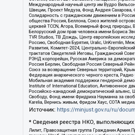
Международный научный центр им Вудро Вильсона
Швеции, Проект Медуза, Фонд Андрея Сахарова, Ф
Солидарность с гражданским движением в России 
общества Россия, Беллона, Союз жителей острово
церквей TCCN, Агора, Всемирный фонд природы, B
Белорусский дом прав человека имени Бориса Зво
TVR Studios, ТВ Дождь, Центр европейских иссл
Россию, Свободная Бурятия, Uralic, UnKremlin, 
Развития, Комитет-2024, Центрально-Европейски
трактатов Свидетелей Иеговы, Гражданский Совет
РЭНД корпорейшн, Русская Америка за демократи
Россия Берлин, Свободная Россия Северный Рейн-В
Союз за возвращение Северных территорий, Крымско
Федерация анархического черного креста, Радио
Мобильная академия поддержки гендерной демократи
Institute of International Education, Антивоенн
Российско-канадский демократический альянс, 
Свободу, Фонд имени Фридриха Науманна за свобо
Karelia, Вернись живым, Фридом Хаус, СОТА меди
Источник:
https://minjust.gov.ru/ru/doc
* Сведения реестра НКО, выполняющих 
Лилит, Правозащитная группа Гражданин.Армия.П