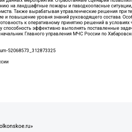
ми данных мероприятий. Отработанные сценарии позволил
ванию на ландшафтные пожары и паводкоопасные ситуации,
мств. Также вырабатывая управленческие решения при те
е и повышение уровня знаний руководящего состава. Осо
готовность к оперативному принятию решений в условиях
у способность эффективно выполнять поставленные задач
л начальник Главного управления МЧС России по Хабаровс
album-52068573_312873325
ссии
olkonskoe.ru»