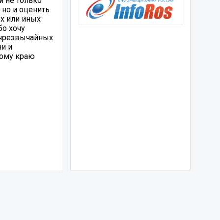
и не только
 но и оценить
х или иных
бо хочу
 чрезвычайных
и и
кому краю