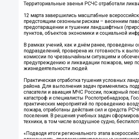
Территориальные звенья РСЧС отработали ликв
12 марта завершились масштабные всероссийск
предстоящим сезонным рискам – весенним павод
предотвращении и тушении ландшафтных (природ
пунктов, объектов экономики и социальной инф
В рамках учений, как и днём ранее, проведены 
подразделений, проверена их готовность к выпо
комиссии по чрезвычайным ситуациям и обсече
предупреждению и ликвидации пожаров, мер по з
жизнедеятельности людей.
Практическая отработка тушения условных лан
района. Для выполнения задач применялись по
спасатели и авиация МЧС России, пожарный по
катастроф и специалисты Роспотребнадзора, Го
практических мероприятий по проведению возд
пожара, отработаны действия сил и средств РС
поселения. В решения учебных задач сформирова
техники, в том числе воздушное судно, беспилот
«Подводя итоги регионального этапа всероссий