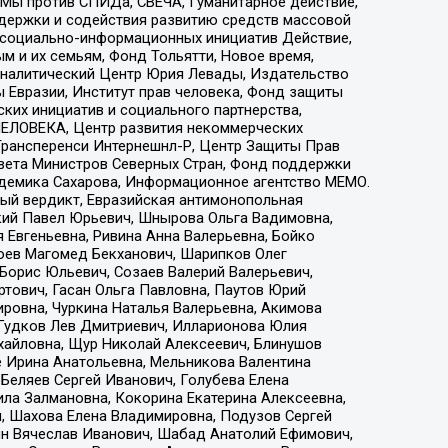
 Мы против СПИДа, СВЕЧА, Гуманитарное действие,
ддержки и содействия развитию средств массовой
р социально-информационных инициатив Действие,
 и их семьям, Фонд Тольятти, Новое время,
, Аналитический Центр Юрия Левады, Издательство
 Евразии, Институт прав человека, Фонд защиты
ких инициатив и социального партнерства,
ЕЛОВЕКА, Центр развития некоммерческих
 Трансперенси Интернешнл-Р, Центр Защиты Прав
овета Министров Северных Стран, Фонд поддержки
адемика Сахарова, Информационное агентство МЕМО.
ый вердикт, Евразийская антимонопольная
кий Павел Юрьевич, Шнырова Ольга Вадимовна,
 Евгеньевна, Ривина Анна Валерьевна, Бойко
хоев Магомед Бекханович, Шарипков Олег
Борис Юльевич, Созаев Валерий Валерьевич,
тович, Гасан Ольга Павловна, Паутов Юрий
ровна, Чуркина Наталья Валерьевна, Акимова
 Гудков Лев Дмитриевич, Илларионова Юлия
ихайловна, Щур Николай Алексеевич, Блинушов
е Ирина Анатольевна, Мельникова Валентина
Беляев Сергей Иванович, Голубева Елена
ила Залмановна, Кокорина Екатерина Алексеевна,
, Шахова Елена Владимировна, Подузов Сергей
ин Вячеслав Иванович, Шабад Анатолий Ефимович,