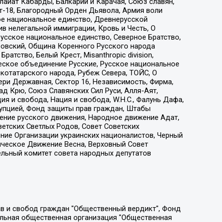
айат Кабарды, Балкарии и Карачая, Союз славян,
т-18, Благородный Орден Дьявола, Армия воли
ое национальное единство, Древнерусской
 нелегальной иммиграции, Кровь и Честь, О
усское национальное единство, Северное Братство,
ровский, Община Коренного Русского народа
атство, Белый Крест, Misanthropic division,
еское объединение Русские, Русское национальное
котатарского народа, Рубеж Севера, ТОЙС, О
ри Державная, Сектор 16, Независимость, Фирма,
д Крю, Союз Славянских Сил Руси, Алля-Аят,
я и свобода, Нация и свобода, W.H.С., Фалунь Дафа,
рупцией, Фонд защиты прав граждан, Штабы
ение русского движения, Народное движение Адат,
етских Светлых Родов, Совет Советских
ение Организации украинских националистов, Черный
ическое Движение Весна, Верховный Совет
ельный комитет совета народных депутатов
ции социально-правовых программ "Лилит", Дальневосточное общественное движение "Маяк", Санкт-Петербургская ЛГБТ-инициативная группа "Выход", Инициативная группа ЛГБТ+ "Реверс", Алексеев Андрей Викторович, Бекбулатова Таисия Львовна, Беляев Иван Михайлович, Владыкина Елена Сергеевна, Гельман Марат Александрович, Никульшина Вероника Юрьевна, Толоконникова Надежда Андреевна, Шендерович Виктор Анатольевич, Общество с ограниченной ответственностью "Данное сообщение", Общество с ограниченной ответственностью Издательский дом "Новая глава", Айнбиндер Александра Александровна, Московский комьюнити-центр для ЛГБТ+инициатив, Благотворительный фонд развития филантропии, Deutsche Welle (Германия, Kurt-Schumacher-Strasse 3, 53113 Bonn), Борзунова Мария Михайловна, Воробьев Виктор Викторович, Голубева Анна Львовна, Константинова Алла Михайловна, Малкова Ирина Владимировна, Мурадов Мурад Абдулгалимович, Осетинская Елизавета Николаевна, Понасенков Евгений Николаевич, Ганапольский Матвей Юрьевич, Киселев Евгений Алексеевич, Борухович Ирина Григорьевна, Дремин Иван Тимофеевич, Дубровский Дмитрий Викторович, Красноярская региональная общественная организация поддержки и развития альтернативных образовательных технологий и межкультурных коммуникаций "ИНТЕРРА", Маяковская Екатерина Алексеевна, Фейгин Марк Захарович, Филимонов Андрей Викторович, Дзугкоева Регина Николаевна, Доброхотов Роман Александрович, Дудь Юрий Александрович, Елкин Сергей Владимирович, Кругликов Кирилл Игоревич, Сабунаева Мария Леонидовна, Семенов Алексей Владимирович, Шаинян Карен Багратович, Шульман Екатерина Михайловна, Асафьев Артур Валерьевич, Вахштайн Виктор Семенович, Венедиктов Алексей Алексеевич, Лушникова Екатерина Евгеньевна, Волков Леонид Михайлович, Невзоров Александр Глебович, Пархоменко Сергей Борисович, Сироткин Ярослав Николаевич, Кара-Мурза Владимир Владимирович, Баранова Наталья Владимировна, Гозман Леонид Яковлевич, Кагарлицкий Борис Юльевич, Климарев Михаил Валерьевич, Милов Владимир Станиславович, Автономная некоммерческая организация Краснодарский центр современного искусства "Типография", Моргенштерн Алишер Тагирович, Соболь Любовь Эдуардовна, Общество с ограниченной ответственностью "ЛИЗА НОРМ", Каспаров Гарри Кимович, Ходорковский Михаил Борисович, Общество с ограниченной ответственностью "Апрельские тезисы", Данилович Ирина Брониславовна, Кашин Олег Владимирович, Петров Николай Владимирович, Пивоваров Алексей Владимирович, Соколов Михаил Владимирович, Цветкова Юлия Владимировна, Чичваркин Евгений Александрович, Комитет против пыток/Команда против пыток, Общество с ограниченной ответственностью "Первый научный", Общество с ограниченной ответственностью "Вертолет и ко", Белоцерковская Вероника Борисовна, Кац Максим Евгеньевич, Лазарева Татьяна Юрьевна, Шаведдинов Руслан Табризович, Яшин Илья Валерьевич, Общество с ограниченной ответственностью "Иноагент ААВ", Алешковский Дмитрий Петрович, Альбац Евгения Марковна, Быков Дмитрий Львович, Галямина Юлия Евгеньевна, Лойко Сергей Леонидович, Мартынов Кирилл Константинович, Медведев Сергей Александрович, Крашенинников Федор Геннадиевич, Гордеева Катерина Вл