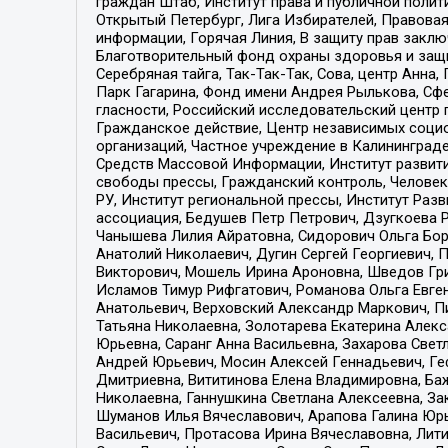
граждан Штаб, Институт права и публичной поли
Открытый Петербург, Лига Избирателей, Правова
информации, Горячая Линия, В защиту прав закл
Благотворительный фонд охраны здоровья и защи
Серебряная тайга, Так-Так-Так, Сова, центр Анн
Парк Гагарина, Фонд имени Андрея Рылькова, Сф
гласности, Российский исследовательский центр 
Гражданское действие, Центр независимых соци
организаций, Частное учреждение в Калининград
Средств Массовой Информации, Институт развити
свободы прессы, Гражданский контроль, Человек
РУ, Институт региональной прессы, Институт Ра
ассоциация, Бедушев Петр Петрович, Дзугкоева 
Чанышева Лилия Айратовна, Сидорович Ольга Бори
Анатолий Николаевич, Дугин Сергей Георгиевич, 
Викторович, Мошель Ирина Ароновна, Шведов Гри
Исламов Тимур Рифгатович, Романова Ольга Евге
Анатольевич, Верховский Александр Маркович, П
Татьяна Николаевна, Золотарева Екатерина Алек
Юрьевна, Саранг Анна Васильевна, Захарова Свет
Андрей Юрьевич, Мосин Алексей Геннадьевич, Ге
Дмитриевна, Вититинова Елена Владимировна, Ба
Николаевна, Ганнушкина Светлана Алексеевна, За
Шуманов Илья Вячеславович, Арапова Галина Юрь
Васильевич, Протасова Ирина Вячеславовна, Лит