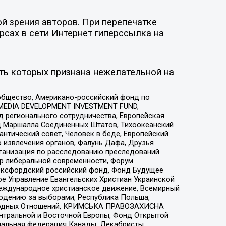
й зрения авторов. При перепечатке
рсах в сети Интернет гиперссылка на
ть которых признана нежелательной на
общество, Американо-российский фонд по
 MEDIA DEVELOPMENT INVESTMENT FUND,
 регионального сотрудничества, Европейская
 Маршалла Соединенных Штатов, Тихоокеанский
нтический совет, Человек в беде, Европейский
 извлечения органов, Фалунь Дафа, Друзья
рганизация по расследованию преследований
тр либеральной современности, Форум
 Оксфордский российский фонд, Фонд Будущее
е Управление Евангельских Христиан Украинской
еждународное христианское движение, Всемирный
людению за выборами, Республика Польша,
народных Отношений, КРИМСЬКА ПРАВОЗАХИСНА
ы Центральной и Восточной Европы, Фонд Открытой
иональная федерация Канады, Декабристы,