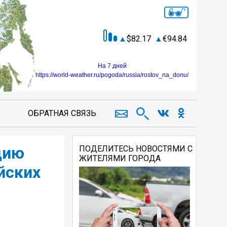
82.17
94.84
На 7 дней
https://world-weather.ru/pogoda/russia/rostov_na_donu/
ОБРАТНАЯ СВЯЗЬ
цию
ПОДЕЛИТЕСЬ НОВОСТЯМИ С
ЖИТЕЛЯМИ ГОРОДА
йских