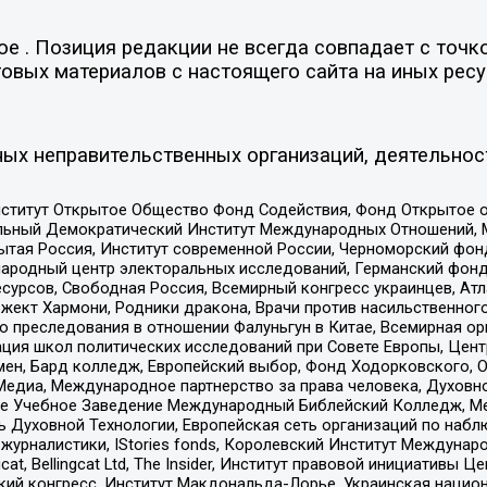
 . Позиция редакции не всегда совпадает с точко
овых материалов с настоящего сайта на иных ресу
ых неправительственных организаций, деятельнос
ститут Открытое Общество Фонд Содействия, Фонд Открытое 
альный Демократический Институт Международных Отношений,
тая Россия, Институт современной России, Черноморский фонд
родный центр электоральных исследований, Германский фонд
рсов, Свободная Россия, Всемирный конгресс украинцев, Атла
ект Хармони, Родники дракона, Врачи против насильственного
ию преследования в отношении Фалуньгун в Китае, Всемирная о
ация школ политических исследований при Совете Европы, Цен
мен, Бард колледж, Европейский выбор, Фонд Ходорковского,
едиа, Международное партнерство за права человека, Духовно
ое Учебное Заведение Международный Библейский Колледж, М
ь Духовной Технологии, Европейская сеть организаций по наб
урналистики, IStories fonds, Королевский Институт Между
gcat, Bellingcat Ltd, The Insider, Институт правовой инициатив
инский конгресс, Институт Макдональда-Лорье, Украинская нац