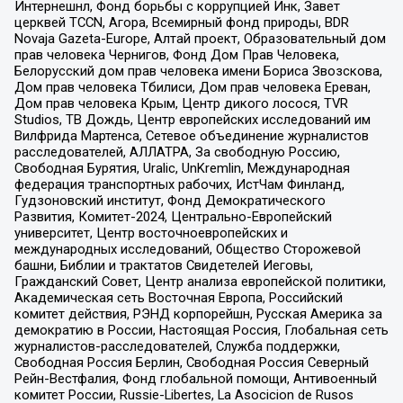
Интернешнл, Фонд борьбы с коррупцией Инк, Завет
церквей TCCN, Агора, Всемирный фонд природы, BDR
Novaja Gazeta-Europe, Алтай проект, Образовательный дом
прав человека Чернигов, Фонд Дом Прав Человека,
Белорусский дом прав человека имени Бориса Звозскова,
Дом прав человека Тбилиси, Дом прав человека Ереван,
Дом прав человека Крым, Центр дикого лосося, TVR
Studios, ТВ Дождь, Центр европейских исследований им
Вилфрида Мартенса, Сетевое объединение журналистов
расследователей, АЛЛАТРА, За свободную Россию,
Свободная Бурятия, Uralic, UnKremlin, Международная
федерация транспортных рабочих, ИстЧам Финланд,
Гудзоновский институт, Фонд Демократического
Развития, Комитет-2024, Центрально-Европейский
университет, Центр восточноевропейских и
международных исследований, Общество Сторожевой
башни, Библии и трактатов Свидетелей Иеговы,
Гражданский Совет, Центр анализа европейской политики,
Академическая сеть Восточная Европа, Российский
комитет действия, РЭНД корпорейшн, Русская Америка за
демократию в России, Настоящая Россия, Глобальная сеть
журналистов-расследователей, Служба поддержки,
Свободная Россия Берлин, Свободная Россия Северный
Рейн-Вестфалия, Фонд глобальной помощи, Антивоенный
комитет России, Russie-Libertes, La Asocicion de Rusos