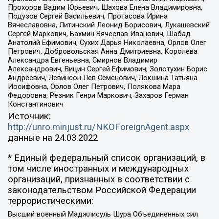
Прохоров Вадим Юрьевич, Шахова Елена Владимировна,
Подузов Сергей Васильевич, Протасова Ирина
Вячеславовна, Литинский Леонид Борисович, Лукашевский
Сергей Маркович, Бахмин Вячеслав Иванович, Шабад
Анатолий Ефимович, Сухих Дарья Николаевна, Орлов Олег
Петрович, Добровольская Анна Дмитриевна, Королева
Александра Евгеньевна, Смирнов Владимир
Александрович, Вицин Сергей Ефимович, Золотухин Борис
Андреевич, Левинсон Лев Семенович, Локшина Татьяна
Иосифовна, Орлов Олег Петрович, Полякова Мара
Федоровна, Резник Генри Маркович, Захаров Герман
Константинович
Источник:
http://unro.minjust.ru/NKOForeignAgent.aspx
данные на
24.03.2022
* Единый федеральный список организаций, в
том числе иностранных и международных
организаций, признанных в соответствии с
законодательством Российской Федерации
террористическими:
Высший военный Маджлисуль Шура Объединенных сил