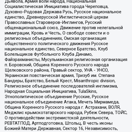
Дьявола, Армия воли народа, Национальная
Социалистическая Инициатива города Череповца,
Духовно-Родовая Держава Русь, Русское национальное
единство, Древнерусской Инглистической церкви
Православных Староверов-Инглингов, Русский
общенациональный союз, Движение против нелегальной
иммиграции, Кровь и Честь, О свободе совести и о
религиозных объединениях, Омская организация
общественного политического движения Русское
национальное единство, Северное Братство, Клуб
Болельщиков Футбольного Клуба Динамо,
Файзрахманисты, Мусульманская религиозная организация
п. Боровский, Община Коренного Русского народа
Щелковского района, Правый сектор, УНА - УНСО,
Украинская повстанческая армия, Тризуб им. Степана
Бандеры, Братство, Белый Крест, Misanthropic division,
Религиозное объединение последователей инглиизма,
Народная Социальная Инициатива, TulaSkins,
Этнополитическое объединение Русские, Русское
национальное объединение Атака, Мечеть Мирмамеда,
Община Коренного Русского народа г. Астрахани, ВОЛЯ,
Меджлис крымскотатарского народа, Рубеж Севера, ТОЙС,
О противодействии экстремистской деятельности,
РЕВТАТПОД, Артподготовка, Штольц, В честь иконы
Божией Матери Державная, Сектор 16, Независимость,