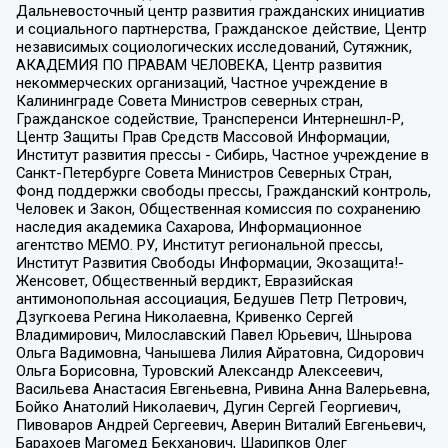
Дальневосточный центр развития гражданских инициатив
и социального партнерства, Гражданское действие, Центр
независимых социологических исследований, Сутяжник,
АКАДЕМИЯ ПО ПРАВАМ ЧЕЛОВЕКА, Центр развития
некоммерческих организаций, Частное учреждение в
Калининграде Совета Министров северных стран,
Гражданское содействие, Трансперенси Интернешнл-Р,
Центр Защиты Прав Средств Массовой Информации,
Институт развития прессы - Сибирь, Частное учреждение в
Санкт-Петербурге Совета Министров Северных Стран,
Фонд поддержки свободы прессы, Гражданский контроль,
Человек и Закон, Общественная комиссия по сохранению
наследия академика Сахарова, Информационное
агентство МЕМО. РУ, Институт региональной прессы,
Институт Развития Свободы Информации, Экозащита!-
Женсовет, Общественный вердикт, Евразийская
антимонопольная ассоциация, Бедушев Петр Петрович,
Дзугкоева Регина Николаевна, Кривенко Сергей
Владимирович, Милославский Павел Юрьевич, Шнырова
Ольга Вадимовна, Чанышева Лилия Айратовна, Сидорович
Ольга Борисовна, Туровский Александр Алексеевич,
Васильева Анастасия Евгеньевна, Ривина Анна Валерьевна,
Бойко Анатолий Николаевич, Дугин Сергей Георгиевич,
Пивоваров Андрей Сергеевич, Аверин Виталий Евгеньевич,
Барахоев Магомед Бекханович, Шарипков Олег