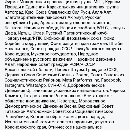
Фирма, Молодежная правозащитная группа МПГ, Курсом
Правды и Единения, Каракольская инициативная группа,
Автоград Крю, Союз Славянских Сил Руси, Алля-Аят,
Благотворительный пансионат Ак Умут, Русская
республика Русь, Арестантское уголовное единство,
Башкорт, Нация и свобода, Нация и свобода, W.H.С., Фалунь
Дафа, Иртыш Ultras, Русский Патриотический клуб-
Новокузнецк/РПК, Сибирский державный союз, Фонд
борьбы с коррупцией, Фонд защиты прав граждан, Штабы
Навального, Совет граждан СССР Прикубанского округа г.
Краснодара, Мужское государство, Народное
объединение русского движения, Народное движение
Адат, Народный совет граждан РСФСР СССР
Архангельской области, Проект Штурм, Граждане СССР,
Держава Союз Советских Светлых Родов, Совет Советских
Социалистических Районов, Meta Platforms Inc, Facebook,
Instagram, WhatsApp, СИЧ-С14, Добровольческое
Движение Организации украинских националистов, Черный
Комитет, Татарстанское Региональное Всетатарское
общественное движение, Невоград, Молодежное
Демократическое Движение Весна, Верховный Совет
Татарской Автономной Советской Социалистической
Республики, Конгресс ойрат-калмыцкого народа,
Исполнительный комитет совета народных депутатов
Красноярского края, Этническое национальное