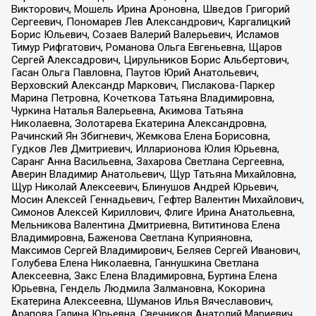
Викторович, Мошель Ирина Ароновна, Шведов Григорий
Сергеевич, Пономарев Лев Александрович, Каргалицкий
Борис Юльевич, Созаев Валерий Валерьевич, Исламов
Тимур Рифгатович, Романова Ольга Евгеньевна, Щаров
Сергей Алексадрович, Цирульников Борис Альбертович,
Гасан Ольга Павловна, Паутов Юрий Анатольевич,
Верховский Александр Маркович, Пислакова-Паркер
Марина Петровна, Кочеткова Татьяна Владимировна,
Чуркина Наталья Валерьевна, Акимова Татьяна
Николаевна, Золотарева Екатерина Александровна,
Рачинский Ян Збигневич, Жемкова Елена Борисовна,
Гудков Лев Дмитриевич, Илларионова Юлия Юрьевна,
Саранг Анна Васильевна, Захарова Светлана Сергеевна,
Аверин Владимир Анатольевич, Щур Татьяна Михайловна,
Щур Николай Алексеевич, Блинушов Андрей Юрьевич,
Мосин Алексей Геннадьевич, Гефтер Валентин Михайлович,
Симонов Алексей Кириллович, Флиге Ирина Анатольевна,
Мельникова Валентина Дмитриевна, Вититинова Елена
Владимировна, Баженова Светлана Куприяновна,
Максимов Сергей Владимирович, Беляев Сергей Иванович,
Голубева Елена Николаевна, Ганнушкина Светлана
Алексеевна, Закс Елена Владимировна, Буртина Елена
Юрьевна, Гендель Людмила Залмановна, Кокорина
Екатерина Алексеевна, Шуманов Илья Вячеславович,
Арапова Галина Юрьевна, Свечников Анатолий Мариевич,