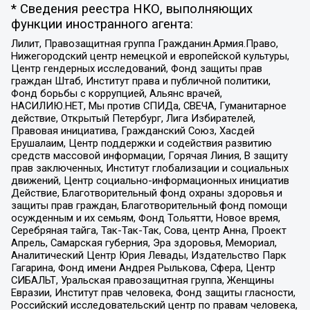
* Сведения реестра НКО, выполняющих
функции иностранного агента:
Лилит, Правозащитная группа Гражданин.Армия.Право,
Нижегородский центр немецкой и европейской культуры,
Центр гендерных исследований, Фонд защиты прав
граждан Штаб, Институт права и публичной политики,
Фонд борьбы с коррупцией, Альянс врачей,
НАСИЛИЮ.НЕТ, Мы против СПИДа, СВЕЧА, Гуманитарное
действие, Открытый Петербург, Лига Избирателей,
Правовая инициатива, Гражданский Союз, Хасдей
Ерушалаим, Центр поддержки и содействия развитию
средств массовой информации, Горячая Линия, В защиту
прав заключенных, Институт глобализации и социальных
движений, Центр социально-информационных инициатив
Действие, Благотворительный фонд охраны здоровья и
защиты прав граждан, Благотворительный фонд помощи
осужденным и их семьям, Фонд Тольятти, Новое время,
Серебряная тайга, Так-Так-Так, Сова, центр Анна, Проект
Апрель, Самарская губерния, Эра здоровья, Мемориал,
Аналитический Центр Юрия Левады, Издательство Парк
Гагарина, Фонд имени Андрея Рылькова, Сфера, Центр
СИБАЛЬТ, Уральская правозащитная группа, Женщины
Евразии, Институт прав человека, Фонд защиты гласности,
Российский исследовательский центр по правам человека,