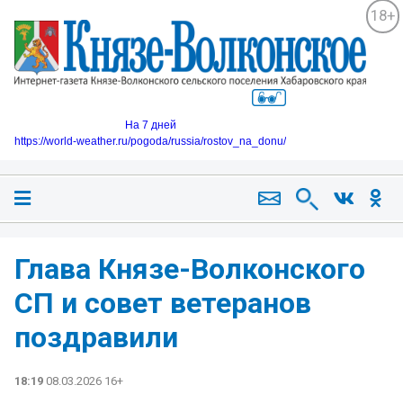
18+
На 7 дней
https://world-weather.ru/pogoda/russia/rostov_na_donu/
Глава Князе-Волконского
СП и совет ветеранов
поздравили
18:19
08.03.2026 16+