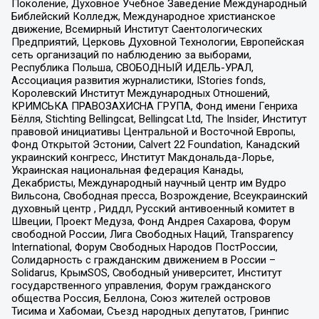
Поколение, Духовное Учебное Заведение Международный
Библейский Колледж, Международное христианское
движение, Всемирный Институт Саентологических
Предприятий, Церковь Духовной Технологии, Европейская
сеть организаций по наблюдению за выборами,
Республика Польша, СВОБОДНЫЙ ИДЕЛЬ-УРАЛ,
Ассоциация развития журналистики, IStories fonds,
Королевский Институт Международных Отношений,
КРИМСЬКА ПРАВОЗАХИСНА ГРУПА, Фонд имени Генриха
Бёлля, Stichting Bellingcat, Bellingcat Ltd, The Insider, Институт
правовой инициативы Центральной и Восточной Европы,
Фонд Открытой Эстонии, Calvert 22 Foundation, Канадский
украинский конгресс, Институт Макдональда-Лорье,
Украинская национальная федерация Канады,
Декабристы, Международный научный центр им Вудро
Вильсона, Свободная пресса, Возрождение, Всеукраинский
духовный центр , Риддл, Русский антивоенный комитет в
Швеции, Проект Медуза, Фонд Андрея Сахарова, Форум
свободной России, Лига Свободных Наций, Transparеncy
International, Форум Свободных Народов ПостРоссии,
Солидарность с гражданским движением в России –
Solidarus, КрымSOS, Свободный университет, Институт
государственного управления, Форум гражданского
общества Россия, Беллона, Союз жителей островов
Тисима и Хабомаи, Съезд народных депутатов, Гринпис