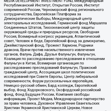
MEDIA DEVELOPMENT INVESTMENT FUND, Международный
Республиканский Институт, Открытая Россия, Институт
современной России, Черноморский фонд регионального
сотрудничества, Европейская Платформа за
Демократические Выборы, Международный центр
электоральных исследований, Германский фонд Маршалла
Соединенных Штатов, Тихоокеанский центр защиты
окружающей среды и природных ресурсов, Свободная
Россия, Всемирный конгресс украинцев, Атлантический
совет, Человек в беде, Европейский фонд за демократию,
Джеймстаунский фонд, Прожект Хармони, Родники
дракона, Врачи против насильственного извлечения
органов, Фалунь Дафа, Друзья Фалуньгун, Фалуньгун,
Коалиция по расследованию преследования в отношении
Фалуньгун в Китае, Всемирная организация по
расследованию преследований Фалуньгун, Пражский
гражданский центр, Ассоциация школ политических
исследований при Совете Европы, Центр либеральной
современности, Форум русскоязычных европейцев,
Немецко-русский обмен, Бард колледж, Европейский
выбор, Фонд Ходорковского, Оксфордский российский
фонд, Фонд Будущее России, Компания свободы
информации, Проект Медиа, Международное партнерство
за права человека, Духовное Управление Евангельских
Христиан Украинской Христианской Церкви, Новое