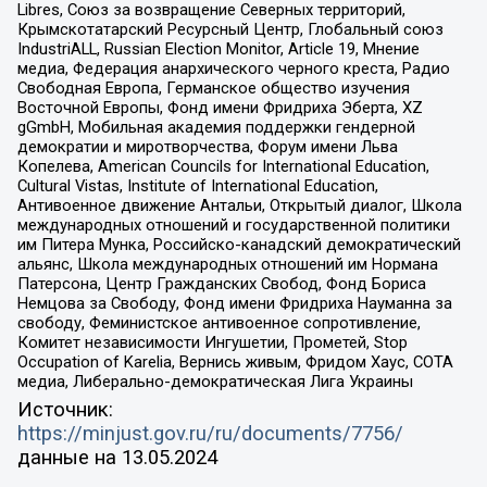
Libres, Союз за возвращение Северных территорий,
Крымскотатарский Ресурсный Центр, Глобальный союз
IndustriALL, Russian Election Monitor, Article 19, Мнение
медиа, Федерация анархического черного креста, Радио
Свободная Европа, Германское общество изучения
Восточной Европы, Фонд имени Фридриха Эберта, XZ
gGmbH, Мобильная академия поддержки гендерной
демократии и миротворчества, Форум имени Льва
Копелева, American Councils for International Education,
Cultural Vistas, Institute of International Education,
Антивоенное движение Антальи, Открытый диалог, Школа
международных отношений и государственной политики
им Питера Мунка, Российско-канадский демократический
альянс, Школа международных отношений им Нормана
Патерсона, Центр Гражданских Свобод, Фонд Бориса
Немцова за Свободу, Фонд имени Фридриха Науманна за
свободу, Феминистское антивоенное сопротивление,
Комитет независимости Ингушетии, Прометей, Stop
Occupation of Karelia, Вернись живым, Фридом Хаус, СОТА
медиа, Либерально-демократическая Лига Украины
Источник:
https://minjust.gov.ru/ru/documents/7756/
данные на
13.05.2024