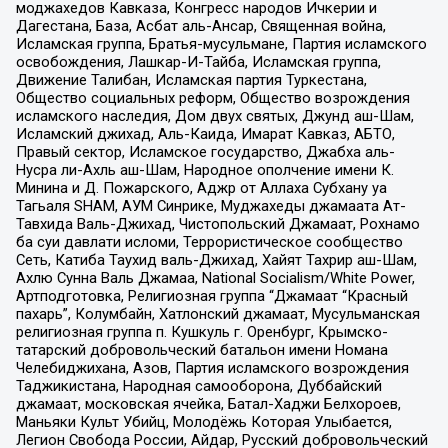
моджахедов Кавказа, Конгресс народов Ичкерии и
Дагестана, База, Асбат аль-Ансар, Священная война,
Исламская группа, Братья-мусульмане, Партия исламского
освобождения, Лашкар-И-Тайба, Исламская группа,
Движение Талибан, Исламская партия Туркестана,
Общество социальных реформ, Общество возрождения
исламского наследия, Дом двух святых, Джунд аш-Шам,
Исламский джихад, Аль-Каида, Имарат Кавказ, АБТО,
Правый сектор, Исламское государство, Джабха аль-
Нусра ли-Ахль аш-Шам, Народное ополчение имени К.
Минина и Д. Пожарского, Аджр от Аллаха Субхану уа
Тагьаля SHAM, АУМ Синрике, Муджахеды джамаата Ат-
Тавхида Валь-Джихад, Чистопольский Джамаат, Рохнамо
ба суи давлати исломи, Террористическое сообщество
Сеть, Катиба Таухид валь-Джихад, Хайят Тахрир аш-Шам,
Ахлю Сунна Валь Джамаа, National Socialism/White Power,
Артподготовка, Религиозная группа “Джамаат “Красный
пахарь”, Колумбайн, Хатлонский джамаат, Мусульманская
религиозная группа п. Кушкуль г. Оренбург, Крымско-
татарский добровольческий батальон имени Номана
Челебиджихана, Азов, Партия исламского возрождения
Таджикистана, Народная самооборона, Дуббайский
джамаат, московская ячейка, Батал-Хаджи Белхороев,
Маньяки Культ Убийц, Молодёжь Которая Улыбается,
Легион Свобода России, Айдар, Русский добровольческий