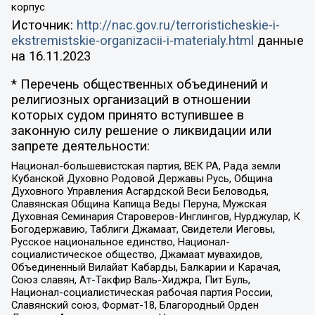
корпус
Источник:
http://nac.gov.ru/terroristicheskie-i-
ekstremistskie-organizacii-i-materialy.html
данные
на
16.11.2023
* Перечень общественных объединений и
религиозных организаций в отношении
которых судом принято вступившее в
законную силу решение о ликвидации или
запрете деятельности:
Национал-большевистская партия, ВЕК РА, Рада земли
Кубанской Духовно Родовой Державы Русь, Община
Духовного Управления Асгардской Веси Беловодья,
Славянская Община Капища Веды Перуна, Мужская
Духовная Семинария Староверов-Инглингов, Нурджулар, К
Богодержавию, Таблиги Джамаат, Свидетели Иеговы,
Русское национальное единство, Национал-
социалистическое общество, Джамаат мувахидов,
Объединенный Вилайат Кабарды, Балкарии и Карачая,
Союз славян, Ат-Такфир Валь-Хиджра, Пит Буль,
Национал-социалистическая рабочая партия России,
Славянский союз, Формат-18, Благородный Орден