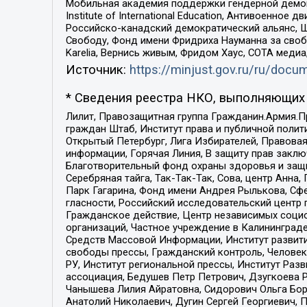
Мобильная академия поддержки гендерной демократи
Institute of International Education, Антивоенн
Российско-канадский демократический альянс, 
Свободу, Фонд имени Фридриха Науманна за свобо
Karelia, Вернись живым, Фридом Хаус, СОТА меди
Источник:
https://minjust.gov.ru/ru/doc
* Сведения реестра НКО, выполняющих 
Лилит, Правозащитная группа Гражданин.Армия.П
граждан Штаб, Институт права и публичной поли
Открытый Петербург, Лига Избирателей, Правова
информации, Горячая Линия, В защиту прав закл
Благотворительный фонд охраны здоровья и защи
Серебряная тайга, Так-Так-Так, Сова, центр Анн
Парк Гагарина, Фонд имени Андрея Рылькова, Сф
гласности, Российский исследовательский центр 
Гражданское действие, Центр независимых соци
организаций, Частное учреждение в Калининград
Средств Массовой Информации, Институт развити
свободы прессы, Гражданский контроль, Человек
РУ, Институт региональной прессы, Институт Ра
ассоциация, Бедушев Петр Петрович, Дзугкоева 
Чанышева Лилия Айратовна, Сидорович Ольга Бори
Анатолий Николаевич, Дугин Сергей Георгиевич, 