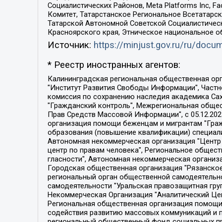
Социалистических Районов, Meta Platforms Inc, 
Комитет, Татарстанское Региональное Всетатар
Татарской Автономной Советской Социалистическ
Красноярского края, Этническое национальное о
Источник:
https://minjust.gov.ru/ru/doc
* Реестр иностранных агентов:
Калининградская региональная общественная организация "Экозащита!-Женсовет", Фонд содействия защите прав и свобод граждан "Общественный вердикт", Фонд "Институт Развития Свободы Информации", Частное учреждение "Информационное агентство МЕМО. РУ", Региональная общественная организация "Общественная комиссия по сохранению наследия академика Сахарова", Фонд поддержки свободы прессы, Санкт-Петербургская общественная правозащитная организация "Гражданский контроль", Межрегиональная общественная организация "Информационно-просветительский центр "Мемориал", Региональный Фонд "Центр Защиты Прав Средств Массовой Информации", с 05.12.2023 Фонд "Центр Защиты Прав Средств массовой информации", Региональная общественная благотворительная организация помощи беженцам и мигрантам "Гражданское содействие", Негосударственное образовательное учреждение дополнительного профессионального образования (повышение квалификации) специалистов "АКАДЕМИЯ ПО ПРАВАМ ЧЕЛОВЕКА", Свердловская региональная общественная организация "Сутяжник", Автономная некоммерческая организация "Центр независимых социологических исследований", Союз общественных объединений "Российский исследовательский центр по правам человека", Региональное общественное учреждение научно-информационный центр "МЕМОРИАЛ", Некоммерческая организация "Фонд защиты гласности", Автономная некоммерческая организация "Институт прав человека", Городская общественная организация "Екатеринбургское общество "МЕМОРИАЛ", Городская общественная организация "Рязанское историко-просветительское и правозащитное общество "Мемориал" (Рязанский Мемориал), Челябинский региональный орган общественной самодеятельности – женское общественное объединение "Женщины Евразии", Челябинский региональный орган общественной самодеятельности "Уральская правозащитная группа", Фонд содействия защите здоровья и социальной справедливости имени Андрея Рылькова, Автономная Некоммерческая Организация "Аналитический Центр Юрия Левады", Автономная некоммерческая организация социальной поддержки населения "Проект Апрель", Региональная общественная организация помощи женщинам и детям, находящимся в кризисной ситуации "Информационно-методический центр "Анна", Фонд содействия развитию массовых коммуникаций и правовому просвещению "Так-так-Так", Фонд содействия устойчивому развитию "Серебряная тайга", Свердловский региональный общественный фонд социальных проектов "Новое время", "Idel.Реалии", Кавказ.Реалии, Крым.Реалии, Телеканал Настоящее Время, Татаро-башкирская служба Радио Свобода (Azatliq Radiosi), Радио Свободная Европа/Радио Свобода (PCE/PC), "Сибирь.Реалии", "Фактограф", Благотворительный фонд помощи осужденным и их семьям, Автономная некоммерческая организация "Институт глобализации и социальных движений", Фонд "В защиту прав заключенных", Частное учреждение "Центр поддержки и содействия развитию средств массовой информации", Пензенский региональный общественный благотворительный фонд "Гражданский союз", "Север.Реалии", Некоммерческая организация Фонд "Правовая инициатива", 