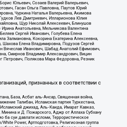
Борис Юльевич, Созаев Валерий Валерьевич,
тович, Гасан Ольга Павловна, Паутов Юрий
ровна, Чуркина Наталья Валерьевна, Акимова
 Гудков Лев Дмитриевич, Илларионова Юлия
ихайловна, Щур Николай Алексеевич, Блинушов
е Ирина Анатольевна, Мельникова Валентина
Беляев Сергей Иванович, Голубева Елена
ила Залмановна, Кокорина Екатерина Алексеевна,
, Шахова Елена Владимировна, Подузов Сергей
ин Вячеслав Иванович, Шабад Анатолий Ефимович,
вна, Смирнов Владимир Александрович, Вицин
ег Петрович, Полякова Мара Федоровна, Резник
ганизаций, признанных в соответствии с
на, База, Асбат аль-Ансар, Священная война,
ижение Талибан, Исламская партия Туркестана,
Исламский джихад, Аль-Каида, Имарат Кавказ,
 Минина и Д. Пожарского, Аджр от Аллаха Субхану
о ба суи давлати исломи, Террористическое
/White Power, Артподготовка, Религиозная группа