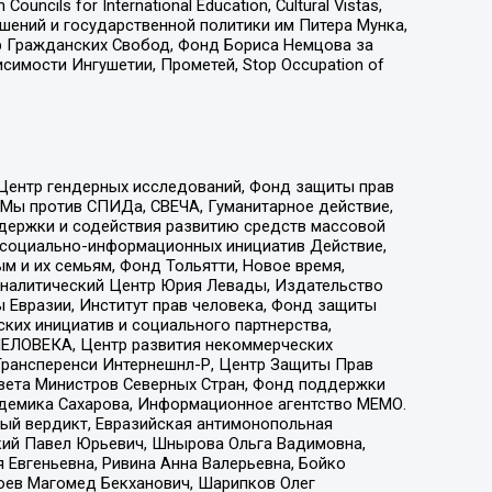
ls for International Education, Cultural Vistas,
ошений и государственной политики им Питера Мунка,
 Гражданских Свобод, Фонд Бориса Немцова за
имости Ингушетии, Прометей, Stop Occupation of
 Центр гендерных исследований, Фонд защиты прав
 Мы против СПИДа, СВЕЧА, Гуманитарное действие,
ддержки и содействия развитию средств массовой
р социально-информационных инициатив Действие,
 и их семьям, Фонд Тольятти, Новое время,
, Аналитический Центр Юрия Левады, Издательство
 Евразии, Институт прав человека, Фонд защиты
ких инициатив и социального партнерства,
ЕЛОВЕКА, Центр развития некоммерческих
 Трансперенси Интернешнл-Р, Центр Защиты Прав
овета Министров Северных Стран, Фонд поддержки
адемика Сахарова, Информационное агентство МЕМО.
ый вердикт, Евразийская антимонопольная
кий Павел Юрьевич, Шнырова Ольга Вадимовна,
 Евгеньевна, Ривина Анна Валерьевна, Бойко
хоев Магомед Бекханович, Шарипков Олег