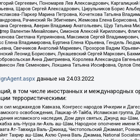
горий Сергеевич, Пономарев Лев Александрович, Каргалицкий 
ньевна, Щаров Сергей Алексадрович, Цирульников Борис Альбер
ислакова-Паркер Марина Петровна, Кочеткова Татьяна Владими
сандровна, Рачинский Ян Збигневич, Жемкова Елена Борисовна,
лана Сергеевна, Аверин Владимир Анатольевич, Щур Татьяна М
фтер Валентин Михайлович, Симонов Алексей Кириллович, Флиг
женова Светлана Куприяновна, Максимов Сергей Владимирович, 
кс Елена Владимировна, Буртина Елена Юрьевна, Гендель Людм
евна, Свечников Анатолий Мариевич, Прохоров Вадим Юрьевич
инский Леонид Борисович, Лукашевский Сергей Маркович, Бахм
Добровольская Анна Дмитриевна, Королева Александра Евгенье
евинсон Лев Семенович, Локшина Татьяна Иосифовна, Орлов Ол
ignAgent.aspx
данные на
24.03.2022
ций, в том числе иностранных и международных ор
ции террористическими:
ил моджахедов Кавказа, Конгресс народов Ичкерии и Дагеста
ламского освобождения, Лашкар-И-Тайба, Исламская группа, Дв
ения исламского наследия, Дом двух святых, Джунд аш-Шам, 
жабха аль-Нусра ли-Ахль аш-Шам, Народное ополчение имени К.
ата Ат-Тавхида Валь-Джихад, Чистопольский Джамаат, Рохнам
ят Тахрир аш-Шам, Ахлю Сунна Валь Джамаа, National Socialism