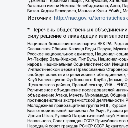
“Джамаат “Красный пахарь”, Колумбайн, Хатлонск
батальон имени Номана Челебиджихана, Азов, Па
Батал-Хаджи Белхороев, Маньяки Культ Убийц, М
Источник:
http://nac.gov.ru/terroristichesk
* Перечень общественных объединений 
силу решение о ликвидации или запрете
Национал-большевистская партия, ВЕК РА, Рада 
Славянская Община Капища Веды Перуна, Мужская
Русское национальное единство, Национал-социа
Ат-Такфир Валь-Хиджра, Пит Буль, Национал-соц
народа, Национальная Социалистическая Инициат
Инглистической церкви Православных Староверов
свободе совести и о религиозных объединениях,
Клуб Болельщиков Футбольного Клуба Динамо, Фа
Щелковского района, Правый сектор, УНА - УНСО, У
Религиозное объединение последователей инглии
объединение Атака, Мечеть Мирмамеда, Община К
противодействии экстремистской деятельности, 
Молодежная правозащитная группа МПГ, Курсом П
Благотворительный пансионат Ак Умут, Русская ре
Иртыш Ultras, Русский Патриотический клуб-Нов
Навального, Совет граждан СССР Прикубанского 
Народный совет граждан РСФСР СССР Архангельск