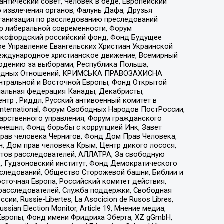
нтический совет, Человек в беде, Европейский
 извлечения органов, Фалунь Дафа, Друзья
рганизация по расследованию преследований
тр либеральной современности, Форум
 Оксфордский российский фонд, Фонд Будущее
е Управление Евангельских Христиан Украинской
еждународное христианское движение, Всемирный
людению за выборами, Республика Польша,
народных Отношений, КРИМСЬКА ПРАВОЗАХИСНА
ы Центральной и Восточной Европы, Фонд Открытой
иональная федерация Канады, Декабристы,
тр , Риддл, Русский антивоенный комитет в
nternational, Форум Свободных Народов ПостРоссии,
дарственного управления, Форум гражданского
рнешнл, Фонд борьбы с коррупцией Инк, Завет
прав человека Чернигов, Фонд Дом Прав Человека,
н, Дом прав человека Крым, Центр дикого лосося,
стов расследователей, АЛЛАТРА, За свободную
д, Гудзоновский институт, Фонд Демократического
сследований, Общество Сторожевой башни, Библии и
сточная Европа, Российский комитет действия,
-расследователей, Служба поддержки, Свободная
 Russie-Libertes, La Asocicion de Rusos Libres,
an Election Monitor, Article 19, Мнение медиа,
Европы, Фонд имени Фридриха Эберта, XZ gGmbH,