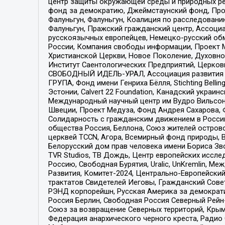
центр защиты окружающей среды и природных ресу
фонд за демократию, Джеймстаунский фонд, Прож
Фалуньгун, Фалуньгун, Коалиция по расследован
Фалуньгун, Пражский гражданский центр, Ассоци
русскоязычных европейцев, Немецко-русский об
России, Компания свободы информации, Проект М
Христианской Церкви, Новое Поколение, Духовн
Институт Саентологических Предприятий, Церков
СВОБОДНЫЙ ИДЕЛЬ-УРАЛ, Ассоциация развития ж
ГРУПА, Фонд имени Генриха Бёлля, Stichting Bellin
Эстонии, Calvert 22 Foundation, Канадский укра
Международный научный центр им Вудро Вильсона
Швеции, Проект Медуза, Фонд Андрея Сахарова, Ф
Солидарность с гражданским движением в России 
общества Россия, Беллона, Союз жителей острово
церквей TCCN, Агора, Всемирный фонд природы, B
Белорусский дом прав человека имени Бориса Зво
TVR Studios, ТВ Дождь, Центр европейских иссл
Россию, Свободная Бурятия, Uralic, UnKremlin, 
Развития, Комитет-2024, Центрально-Европейски
трактатов Свидетелей Иеговы, Гражданский Совет
РЭНД корпорейшн, Русская Америка за демократи
Россия Берлин, Свободная Россия Северный Рейн-В
Союз за возвращение Северных территорий, Крымско
Федерация анархического черного креста, Радио