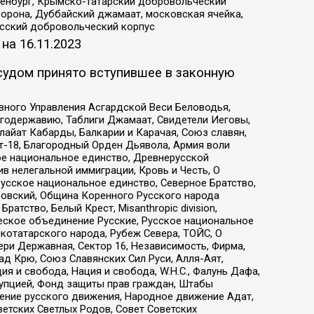
Оренбург, Крымско-татарский добровольческий
орона, Дуббайский джамаат, московская ячейка,
усский добровольческий корпус
 на
16.11.2023
судом принято вступившее в законную
вного Управления Асгардской Веси Беловодья,
годержавию, Таблиги Джамаат, Свидетели Иеговы,
айат Кабарды, Балкарии и Карачая, Союз славян,
т-18, Благородный Орден Дьявола, Армия воли
ое национальное единство, Древнерусской
 нелегальной иммиграции, Кровь и Честь, О
усское национальное единство, Северное Братство,
ровский, Община Коренного Русского народа
атство, Белый Крест, Misanthropic division,
еское объединение Русские, Русское национальное
котатарского народа, Рубеж Севера, ТОЙС, О
ри Державная, Сектор 16, Независимость, Фирма,
д Крю, Союз Славянских Сил Руси, Алля-Аят,
я и свобода, Нация и свобода, W.H.С., Фалунь Дафа,
рупцией, Фонд защиты прав граждан, Штабы
ение русского движения, Народное движение Адат,
етских Светлых Родов, Совет Советских