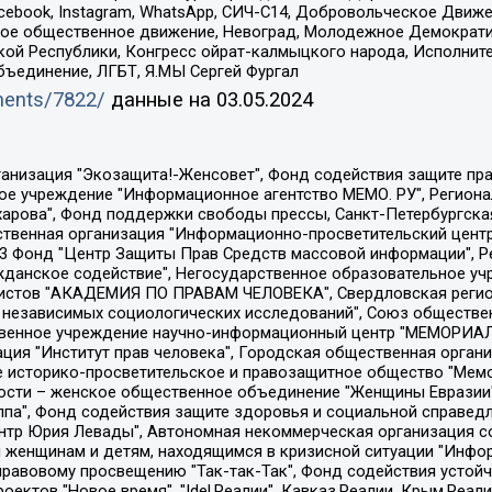
Facebook, Instagram, WhatsApp, СИЧ-С14, Добровольческое Движ
ское общественное движение, Невоград, Молодежное Демократ
ой Республики, Конгресс ойрат-калмыцкого народа, Исполнит
бъединение, ЛГБТ, Я.МЫ Сергей Фургал
uments/7822/
данные на
03.05.2024
Общество с ограниченной ответственностью "Радио Свободная Европа/Радио Свобода", Чешское информационное агентство "MEDIUM-ORIENT", Красноярская региональная общественная организация "Мы против СПИДа", Камалягин Денис Николаевич, Маркелов Сергей Евгеньевич, Пономарев Лев Александрович, Савицкая Людмила Алексеевна, Автономная некоммерческая организация "Центр по работе с проблемой насилия "НАСИЛИЮ.НЕТ", Межрегиональный профессиональный союз работников здравоохранения "Альянс врачей", Юридическое лицо, зарегистрированное в Латвийской Республике, SIA "Medusa Project" (регистрационный номер 40103797863, дата регистрации 10.06.2014), Некоммерческая организация "Фонд по борьбе с коррупцией", Автономная некоммерческая организация "Институт права и публичной политики", Баданин Роман Сергеевич, Гликин Максим Александрович, Железнова Мария Михайловна, Лукьянова Юлия Сергеевна, Маетная Елизавета Витальевна, Маняхин Петр Борисович, Чуракова Ольга Владимировна, Ярош Юлия Петровна, Юридическое лицо "The Insider SIA", зарегистрированное в Риге, Латвийская Республика (дата регистрации 26.06.2015), являющееся администратором доменного имени интернет-издания "The Insider SIA", https://theins.ru, Постернак Алексей Евгеньевич, Рубин Михаил Аркадьевич, Анин Роман Александрович, Юридическое лицо Istories fonds, зарегистрированное в Латвийской Республике (регистрационный номер 50008295751, дата регистрации 24.02.2020), Великовский Дмитрий Александрович, Долинина Ирина Николаевна, Мароховская Алеся Алексеевна, Шлейнов Роман Юрьевич, Шмагун Олеся Валентиновна, Общество с ограниченной ответственностью "Альтаир 2021", Общество с ограниченной ответственностью "Вега 2021", Общество с ограниченной ответственностью "Главный редактор 2021", Общество с ограниченной ответственностью "Ромашки монолит", Важенков Артем Валерьевич, Ивановская областная общественная организация "Центр гендерных исследований", Гурман Юрий Альбертович, Медиапроект "ОВД-Инфо", Егоров Владимир Владимирович, Жилинский Владимир Александрович, Общество с ограниченной ответственностью "ЗП", Иванова София Юрьевна, Карезина Инна Павловна, Кильтау Екатерина Викторовна, Петров Алексей Викторович, Пискунов Сергей Евгеньевич, Смирнов Сергей Сергеевич, Тихонов Михаил Сергеевич, Общество с ограниченной ответственностью "ЖУРНАЛИСТ-ИНОСТРАННЫЙ АГЕНТ", Арапова Галина Юрьевна, Вольтская Татьяна Анатольевна, Американская компания "Mason G.E.S. Anonymous Foundation" (США), являющаяся владельцем интернет-издания https://mnews.world/, Компания "Stichting Bellingcat", зарегистрированная в Нидерландах (дата регистрации 11.07.2018), Захаров Андрей Вячеславович, Клепиковская Екатерина Дмитриевна, Общество с ограниченной ответственностью "МЕМО", Перл Роман Александрович, Симонов Евгений Алексеевич, Соловьева Елена Анатольевна, Сотников Даниил Владимирович, Сурначева Елизавета Дмитриевна, Автономная некоммерческая организация по защите прав человека и информированию населения "Якутия – Наше Мнение", Общество с ограниченной ответственностью "Москоу диджитал медиа", с 26.01.2023 Общество с ограниченной ответственностью "Чайка Белые сады", Ветошкина Валерия Валерьевна, Заговора Максим Александрович, Межрегиональное общественное движение "Российская ЛГБТ - сеть", Оленичев Максим Владимирович, Павлов Иван Юрьевич, Скворцова Елена Сергеевна, Общество с ограниченной ответственностью "Как бы инагент", Кочетков Игорь Викторович, Общество с ограниченной ответственностью "Честные выборы", Еланчик Олег Александрович, Общество с ограниченной ответственностью "Нобелевский призыв", Гималова Регина Эмилевна, Григорьев Андрей Валерьевич, Григорьева Алина Александровна, Ассоциация по содействию защите прав призывников, альтернативнослужащих и военнослужащих "Правозащитная группа "Гражданин.Армия.Право", Хисамова Регина Фаритовна, Автономная некоммерческая организация по реализа