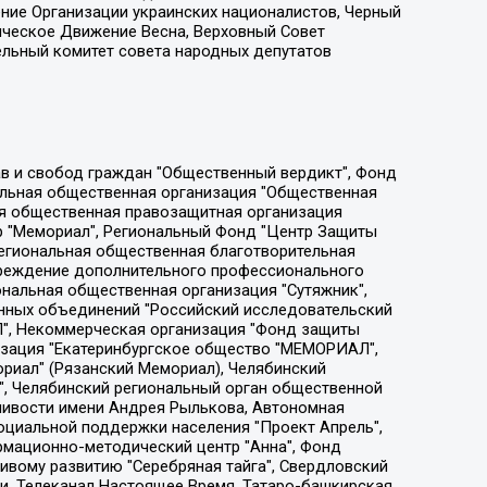
ение Организации украинских националистов, Черный
ическое Движение Весна, Верховный Совет
ельный комитет совета народных депутатов
ции социально-правовых программ "Лилит", Дальневосточное общественное движение "Маяк", Санкт-Петербургская ЛГБТ-инициативная группа "Выход", Инициативная группа ЛГБТ+ "Реверс", Алексеев Андрей Викторович, Бекбулатова Таисия Львовна, Беляев Иван Михайлович, Владыкина Елена Сергеевна, Гельман Марат Александрович, Никульшина Вероника Юрьевна, Толоконникова Надежда Андреевна, Шендерович Виктор Анатольевич, Общество с ограниченной ответственностью "Данное сообщение", Общество с ограниченной ответственностью Издательский дом "Новая глава", Айнбиндер Александра Александровна, Московский комьюнити-центр для ЛГБТ+инициатив, Благотворительный фонд развития филантропии, Deutsche Welle (Германия, Kurt-Schumacher-Strasse 3, 53113 Bonn), Борзунова Мария Михайловна, Воробьев Виктор Викторович, Голубева Анна Львовна, Константинова Алла Михайловна, Малкова Ирина Владимировна, Мурадов Мурад Абдулгалимович, Осетинская Елизавета Николаевна, Понасенков Евгений Николаевич, Ганапольский Матвей Юрьевич, Киселев Евгений Алексеевич, Борухович Ирина Григорьевна, Дремин Иван Тимофеевич, Дубровский Дмитрий Викторович, Красноярская региональная общественная организация поддержки и развития альтернативных образовательных технологий и межкультурных коммуникаций "ИНТЕРРА", Маяковская Екатерина Алексеевна, Фейгин Марк Захарович, Филимонов Андрей Викторович, Дзугкоева Регина Николаевна, Доброхотов Роман Александрович, Дудь Юрий Александрович, Елкин Сергей Владимирович, Кругликов Кирилл Игоревич, Сабунаева Мария Леонидовна, Семенов Алексей Владимирович, Шаинян Карен Багратович, Шульман Екатерина Михайловна, Асафьев Артур Валерьевич, Вахштайн Виктор Семенович, Венедиктов Алексей Алексеевич, Лушникова Екатерина Евгеньевна, Волков Леонид Михайлович, Невзоров Александр Глебович, Пархоменко Сергей Борисович, Сироткин Ярослав Николаевич, Кара-Мурза Владимир Владимирович, Баранова Наталья Владимировна, Гозман Леонид Яковлевич, Кагарлицкий Борис Юльевич, Климарев Михаил Валерьевич, Милов Владимир Станиславович, Автономная некоммерческая организация Краснодарский центр современного искусства "Типография", Моргенштерн Алишер Тагирович, Соболь Любовь Эдуардовна, Общество с ограниченной ответственностью "ЛИЗА НОРМ", Каспаров Гарри Кимович, Ходорковский Михаил Борисович, Общество с ограниченной ответственностью "Апрельские тезисы", Данилович Ирина Брониславовна, Кашин Олег Владимирович, Петров Николай Владимирович, Пивоваров Алексей Владимирович, Соколов Михаил Владимирович, Цветкова Юлия Владимировна, Чичваркин Евгений Александрович, Комитет против пыток/Команда против пыток, Общество с ограниченной ответственностью "Первый научный", Общество с ограниченной ответственностью "Вертолет и ко", Белоцерковская Вероника Борисовна, Кац Максим Евгеньевич, Лазарева Татьяна Юрьевна, Шаведдинов Руслан Табризович, Яшин Илья Валерьевич, Общество с ограниченной ответственностью "Иноагент ААВ", Алешковский Дмитрий Петрович, Альбац Евгения Марковна, Быков Дмитрий Львович, Галямина Юлия Евгеньевна, Лойко Сергей Леонидович, Мартынов Кирилл Константинович, Медведев Сергей Александрович, Крашенинников Федор Геннадиевич, Гордеева Катерина Вл