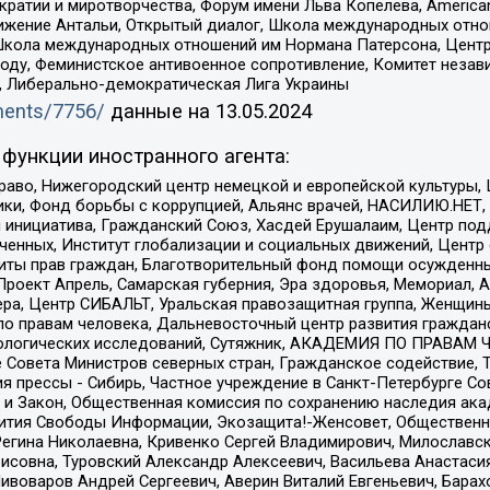
и и миротворчества, Форум имени Льва Копелева, American Counci
ое движение Антальи, Открытый диалог, Школа международных отн
Школа международных отношений им Нормана Патерсона, Центр
ду, Феминистское антивоенное сопротивление, Комитет независ
а, Либерально-демократическая Лига Украины
uments/7756/
данные на
13.05.2024
функции иностранного агента:
раво, Нижегородский центр немецкой и европейской культуры,
тики, Фонд борьбы с коррупцией, Альянс врачей, НАСИЛИЮ.НЕТ,
я инициатива, Гражданский Союз, Хасдей Ерушалаим, Центр по
юченных, Институт глобализации и социальных движений, Цент
ты прав граждан, Благотворительный фонд помощи осужденным
а, Проект Апрель, Самарская губерния, Эра здоровья, Мемориал
ера, Центр СИБАЛЬТ, Уральская правозащитная группа, Женщины
по правам человека, Дальневосточный центр развития гражданс
ологических исследований, Сутяжник, АКАДЕМИЯ ПО ПРАВАМ Ч
е Совета Министров северных стран, Гражданское содействие,
я прессы - Сибирь, Частное учреждение в Санкт-Петербурге С
 и Закон, Общественная комиссия по сохранению наследия ак
звития Свободы Информации, Экозащита!-Женсовет, Общественн
Регина Николаевна, Кривенко Сергей Владимирович, Милославс
совна, Туровский Александр Алексеевич, Васильева Анастасия
Пивоваров Андрей Сергеевич, Аверин Виталий Евгеньевич, Бара