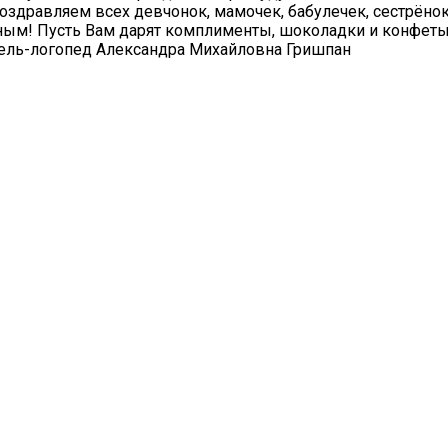
Поздравляем всех девчонок, мамочек, бабулечек, сестрёно
ным! Пусть Вам дарят комплименты, шоколадки и конфеты
тель-логопед Александра Михайловна Гришпан