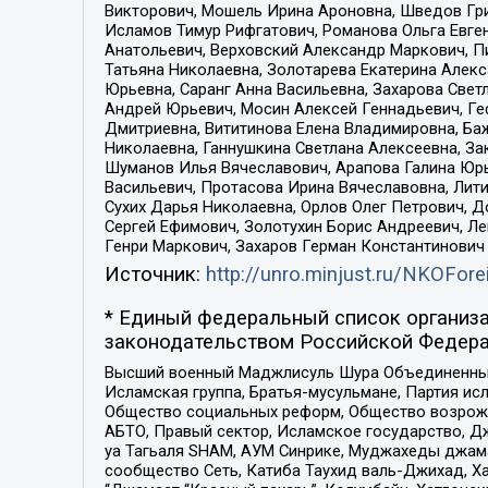
Викторович, Мошель Ирина Ароновна, Шведов Гри
Исламов Тимур Рифгатович, Романова Ольга Евге
Анатольевич, Верховский Александр Маркович, П
Татьяна Николаевна, Золотарева Екатерина Алек
Юрьевна, Саранг Анна Васильевна, Захарова Свет
Андрей Юрьевич, Мосин Алексей Геннадьевич, Ге
Дмитриевна, Вититинова Елена Владимировна, Ба
Николаевна, Ганнушкина Светлана Алексеевна, За
Шуманов Илья Вячеславович, Арапова Галина Юрь
Васильевич, Протасова Ирина Вячеславовна, Лит
Сухих Дарья Николаевна, Орлов Олег Петрович, 
Сергей Ефимович, Золотухин Борис Андреевич, Л
Генри Маркович, Захаров Герман Константинович
Источник:
http://unro.minjust.ru/NKOFore
* Единый федеральный список организа
законодательством Российской Федера
Высший военный Маджлисуль Шура Объединенных с
Исламская группа, Братья-мусульмане, Партия ис
Общество социальных реформ, Общество возрожд
АБТО, Правый сектор, Исламское государство, Д
уа Тагьаля SHAM, АУМ Синрике, Муджахеды джама
сообщество Сеть, Катиба Таухид валь-Джихад, Хай