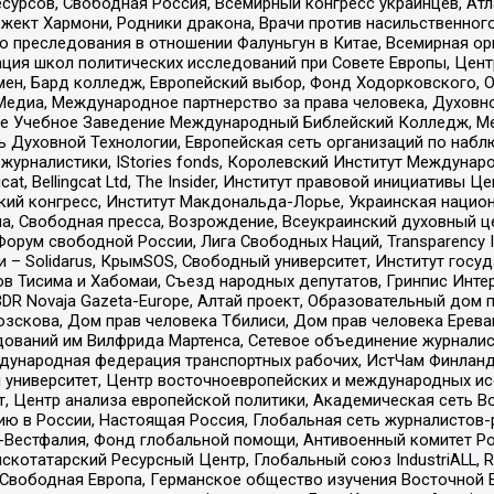
рсов, Свободная Россия, Всемирный конгресс украинцев, Атла
ект Хармони, Родники дракона, Врачи против насильственного
ию преследования в отношении Фалуньгун в Китае, Всемирная о
ация школ политических исследований при Совете Европы, Цен
мен, Бард колледж, Европейский выбор, Фонд Ходорковского,
едиа, Международное партнерство за права человека, Духовно
ое Учебное Заведение Международный Библейский Колледж, М
ь Духовной Технологии, Европейская сеть организаций по наб
урналистики, IStories fonds, Королевский Институт Между
gcat, Bellingcat Ltd, The Insider, Институт правовой инициатив
инский конгресс, Институт Макдональда-Лорье, Украинская нац
, Свободная пресса, Возрождение, Всеукраинский духовный цен
орум свободной России, Лига Свободных Наций, Transparеncy I
– Solidarus, КрымSOS, Свободный университет, Институт госу
в Тисима и Хабомаи, Съезд народных депутатов, Гринпис Инте
DR Novaja Gazeta-Europe, Алтай проект, Образовательный дом 
зскова, Дом прав человека Тбилиси, Дом прав человека Ерева
едований им Вилфрида Мартенса, Сетевое объединение журнали
Международная федерация транспортных рабочих, ИстЧам Финлан
й университет, Центр восточноевропейских и международных и
, Центр анализа европейской политики, Академическая сеть Во
ю в России, Настоящая Россия, Глобальная сеть журналистов
естфалия, Фонд глобальной помощи, Антивоенный комитет России,
татарский Ресурсный Центр, Глобальный союз IndustriALL, Russi
 Свободная Европа, Германское общество изучения Восточной 