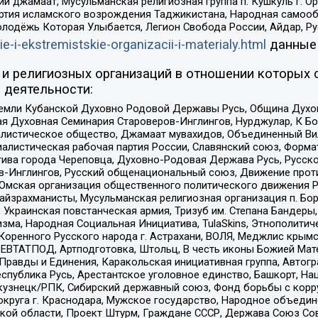
ий джамаат, Мусульманская религиозная группа п. Кушкуль г. 
ртия исламского возрождения Таджикистана, Народная самооб
олодёжь Которая Улыбается, Легион Свобода России, Айдар, Р
ie-i-ekstremistskie-organizacii-i-materialy.html
данные
и религиозных организаций в отношении которых 
 деятельности:
земли Кубанской Духовно Родовой Державы Русь, Община Духо
 Духовная Семинария Староверов-Инглингов, Нурджулар, К Бо
листическое общество, Джамаат мувахидов, Объединенный Вил
иалистическая рабочая партия России, Славянский союз, Форма
ива города Череповца, Духовно-Родовая Держава Русь, Русск
-Инглингов, Русский общенациональный союз, Движение против
 Омская организация общественного политического движения Р
йзрахманисты, Мусульманская религиозная организация п. Бо
краинская повстанческая армия, Тризуб им. Степана Бандеры, Бр
зма, Народная Социальная Инициатива, TulaSkins, Этнополитич
оренного Русского народа г. Астрахани, ВОЛЯ, Меджлис крымс
РЕВТАТПОД, Артподготовка, Штольц, В честь иконы Божией Мате
равды и Единения, Каракольская инициативная группа, Автогра
спублика Русь, Арестантское уголовное единство, Башкорт, Наци
окузнецк/РПК, Сибирский державный союз, Фонд борьбы с кор
округа г. Краснодара, Мужское государство, Народное объедин
ой области, Проект Штурм, Граждане СССР, Держава Союз Сов