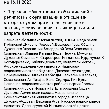
на
16.11.2023
* Перечень общественных объединений и
религиозных организаций в отношении
которых судом принято вступившее в
законную силу решение о ликвидации или
запрете деятельности:
Национал-большевистская партия, ВЕК РА, Рада земли
Кубанской Духовно Родовой Державы Русь, Община
Духовного Управления Асгардской Веси Беловодья,
Славянская Община Капища Веды Перуна, Мужская
Духовная Семинария Староверов-Инглингов, Нурджулар, К
Богодержавию, Таблиги Джамаат, Свидетели Иеговы,
Русское национальное единство, Национал-
социалистическое общество, Джамаат мувахидов,
Объединенный Вилайат Кабарды, Балкарии и Карачая,
Союз славян, Ат-Такфир Валь-Хиджра, Пит Буль,
Национал-социалистическая рабочая партия России,
Славянский союз, Формат-18, Благородный Орден
Дьявола, Армия воли народа, Национальная
Социалистическая Инициатива города Череповца,
Духовно-Родовая Держава Русь, Русское национальное
единство, Древнерусской Инглистической церкви