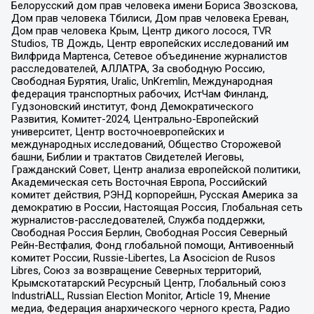
Белорусский дом прав человека имени Бориса Звозскова,
Дом прав человека Тбилиси, Дом прав человека Ереван,
Дом прав человека Крым, Центр дикого лосося, TVR
Studios, ТВ Дождь, Центр европейских исследований им
Вилфрида Мартенса, Сетевое объединение журналистов
расследователей, АЛЛАТРА, За свободную Россию,
Свободная Бурятия, Uralic, UnKremlin, Международная
федерация транспортных рабочих, ИстЧам Финланд,
Гудзоновский институт, Фонд Демократического
Развития, Комитет-2024, Центрально-Европейский
университет, Центр восточноевропейских и
международных исследований, Общество Сторожевой
башни, Библии и трактатов Свидетелей Иеговы,
Гражданский Совет, Центр анализа европейской политики,
Академическая сеть Восточная Европа, Российский
комитет действия, РЭНД корпорейшн, Русская Америка за
демократию в России, Настоящая Россия, Глобальная сеть
журналистов-расследователей, Служба поддержки,
Свободная Россия Берлин, Свободная Россия Северный
Рейн-Вестфалия, Фонд глобальной помощи, Антивоенный
комитет России, Russie-Libertes, La Asocicion de Rusos
Libres, Союз за возвращение Северных территорий,
Крымскотатарский Ресурсный Центр, Глобальный союз
IndustriALL, Russian Election Monitor, Article 19, Мнение
медиа, Федерация анархического черного креста, Радио