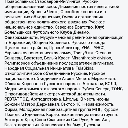
Православных Староверов-Инглингов, Русский
общенациональный союз, Движение против нелегальной
иммиграции, Кровь и Честь, О свободе совести и о
религиозных объединениях, Омская организация
общественного политического движения Русское
национальное единство, Северное Братство, Клуб
Болельщиков Футбольного Клуба Динамо,
Файзрахманисты, Мусульманская религиозная организация
п. Боровский, Община Коренного Русского народа
Щелковского района, Правый сектор, УНА - УНСО,
Украинская повстанческая армия, Тризуб им. Степана
Бандеры, Братство, Белый Крест, Misanthropic division,
Религиозное объединение последователей инглиизма,
Народная Социальная Инициатива, TulaSkins,
Этнополитическое объединение Русские, Русское
национальное объединение Атака, Мечеть Мирмамеда,
Община Коренного Русского народа г. Астрахани, ВОЛЯ,
Меджлис крымскотатарского народа, Рубеж Севера, ТОЙС,
О противодействии экстремистской деятельности,
РЕВТАТПОД, Артподготовка, Штольц, В честь иконы
Божией Матери Державная, Сектор 16, Независимость,
Фирма, Молодежная правозащитная группа МПГ, Курсом
Правды и Единения, Каракольская инициативная группа,
Автоград Крю, Союз Славянских Сил Руси, Алля-Аят,
Благотворительный пансионат Ак Умут, Русская