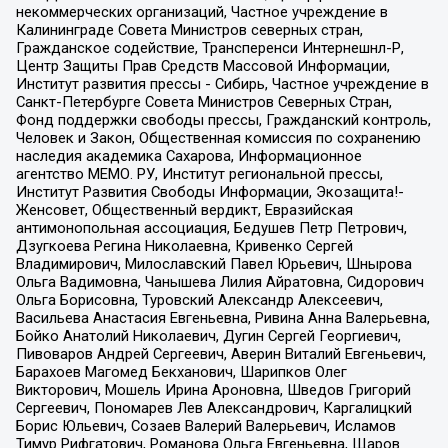
некоммерческих организаций, Частное учреждение в
Калининграде Совета Министров северных стран,
Гражданское содействие, Трансперенси Интернешнл-Р,
Центр Защиты Прав Средств Массовой Информации,
Институт развития прессы - Сибирь, Частное учреждение в
Санкт-Петербурге Совета Министров Северных Стран,
Фонд поддержки свободы прессы, Гражданский контроль,
Человек и Закон, Общественная комиссия по сохранению
наследия академика Сахарова, Информационное
агентство МЕМО. РУ, Институт региональной прессы,
Институт Развития Свободы Информации, Экозащита!-
Женсовет, Общественный вердикт, Евразийская
антимонопольная ассоциация, Бедушев Петр Петрович,
Дзугкоева Регина Николаевна, Кривенко Сергей
Владимирович, Милославский Павел Юрьевич, Шнырова
Ольга Вадимовна, Чанышева Лилия Айратовна, Сидорович
Ольга Борисовна, Туровский Александр Алексеевич,
Васильева Анастасия Евгеньевна, Ривина Анна Валерьевна,
Бойко Анатолий Николаевич, Дугин Сергей Георгиевич,
Пивоваров Андрей Сергеевич, Аверин Виталий Евгеньевич,
Барахоев Магомед Бекханович, Шарипков Олег
Викторович, Мошель Ирина Ароновна, Шведов Григорий
Сергеевич, Пономарев Лев Александрович, Каргалицкий
Борис Юльевич, Созаев Валерий Валерьевич, Исламов
Тимур Рифгатович, Романова Ольга Евгеньевна, Щаров