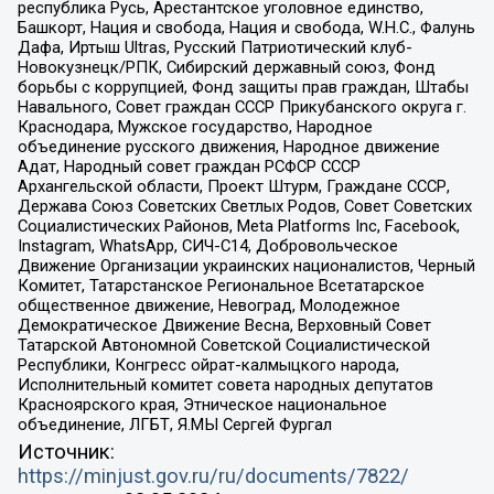
республика Русь, Арестантское уголовное единство,
Башкорт, Нация и свобода, Нация и свобода, W.H.С., Фалунь
Дафа, Иртыш Ultras, Русский Патриотический клуб-
Новокузнецк/РПК, Сибирский державный союз, Фонд
борьбы с коррупцией, Фонд защиты прав граждан, Штабы
Навального, Совет граждан СССР Прикубанского округа г.
Краснодара, Мужское государство, Народное
объединение русского движения, Народное движение
Адат, Народный совет граждан РСФСР СССР
Архангельской области, Проект Штурм, Граждане СССР,
Держава Союз Советских Светлых Родов, Совет Советских
Социалистических Районов, Meta Platforms Inc, Facebook,
Instagram, WhatsApp, СИЧ-С14, Добровольческое
Движение Организации украинских националистов, Черный
Комитет, Татарстанское Региональное Всетатарское
общественное движение, Невоград, Молодежное
Демократическое Движение Весна, Верховный Совет
Татарской Автономной Советской Социалистической
Республики, Конгресс ойрат-калмыцкого народа,
Исполнительный комитет совета народных депутатов
Красноярского края, Этническое национальное
объединение, ЛГБТ, Я.МЫ Сергей Фургал
Источник:
https://minjust.gov.ru/ru/documents/7822/