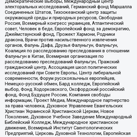
Демократические Выборы, Международный центр
электоральных исследований, Германский фонд Маршалла
Соединенных Штатов, Тихоокеанский центр защиты
окружающей среды и природных ресурсов, Свободная
Россия, Всемирный конгресс украинцев, Атлантический
совет, Человек в беде, Европейский фонд за демократию,
Джеймстаунский фонд, Прожект Хармони, Родники
дракона, Врачи против насильственного извлечения
органов, Фалунь Дафа, Друзья Фалуньгун, Фалуньгун,
Коалиция по расследованию преследования в отношении
Фалуньгун в Китае, Всемирная организация по
расследованию преследований Фалуньгун, Пражский
гражданский центр, Ассоциация школ политических
исследований при Совете Европы, Центр либеральной
современности, Форум русскоязычных европейцев,
Немецко-русский обмен, Бард колледж, Европейский
выбор, Фонд Ходорковского, Оксфордский российский
фонд, Фонд Будущее России, Компания свободы
информации, Проект Медиа, Международное партнерство
за права человека, Духовное Управление Евангельских
Христиан Украинской Христианской Церкви, Новое
Поколение, Духовное Учебное Заведение Международный
Библейский Колледж, Международное христианское
движение, Всемирный Институт Саентологических
Предприятий, Церковь Духовной Технологии, Европейская