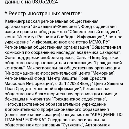
данные на
03.05.2024
* Реестр иностранных агентов:
Калининградская региональная общественная организация "Экозащита!-Женсовет", Фонд содействия защите прав и свобод граждан "Общественный вердикт", Фонд "Институт Развития Свободы Информации", Частное учреждение "Информационное агентство МЕМО. РУ", Региональная общественная организация "Общественная комиссия по сохранению наследия академика Сахарова", Фонд поддержки свободы прессы, Санкт-Петербургская общественная правозащитная организация "Гражданский контроль", Межрегиональная общественная организация "Информационно-просветительский центр "Мемориал", Региональный Фонд "Центр Защиты Прав Средств Массовой Информации", с 05.12.2023 Фонд "Центр Защиты Прав Средств массовой информации", Региональная общественная благотворительная организация помощи беженцам и мигрантам "Гражданское содействие", Негосударственное образовательное учреждение дополнительного профессионального образования (повышение квалификации) специалистов "АКАДЕМИЯ ПО ПРАВАМ ЧЕЛОВЕКА", Свердловская региональная общественная организация "Сутяжник", Автономная некоммерческая организация "Центр независимых социологических исследований", Союз общественных объединений "Российский исследовательский центр по правам человека", Региональное общественное учреждение научно-информационный центр "МЕМОРИАЛ", Некоммерческая организация "Фонд защиты гласности", Автономная некоммерческая организация "Институт прав человека", Городская общественная организация "Екатеринбургское общество "МЕМОРИАЛ", Городская общественная организация "Рязанское историко-просветительское и правозащитное общество "Мемориал" (Рязанский Мемориал), Челябинский региональный орган общественной самодеятельности – женское общественное объединение "Женщины Евразии", Челябинский региональный орган общественной самодеятельности "Уральская правозащитная группа", Фонд содействия защите здоровья и социальной справедливости имени Андрея Рылькова, Автономная Некоммерческая Организация "Аналитический Центр Юрия Левады", Автономная некоммерческая организация социальной поддержки населения "Проект Апрель", Региональная общественная организация помощи женщинам и детям, находящимся в кризисной ситуации "Информационно-методический центр "Анна", Фонд содействия развитию массовых коммуникаций и правовому просвещению "Так-так-Так", Фонд содействия устойчивому развитию "Серебряная тайга", Свердловский региональный общественный фонд социальных проектов "Новое время", "Idel.Реалии", Кавказ.Реалии, Крым.Реалии, Телеканал Настоящее Время, Татаро-башкирская служба Радио Свобода (Azatliq Radiosi), Радио Свободная Европа/Радио Свобода (PCE/PC), "Сибирь.Реалии", "Фактограф", Благотворительный фонд помощи осужденным и их семьям, Автономная некоммерческая организация "Институт глобализации и социальных движений", Фонд "В защиту прав заключенных", Частное учреждение "Центр поддержки и содействия развитию средств массовой информации", Пензенский региональный общественный благотворительный фонд "Гражданский союз", "Север.Реалии", Некоммерческая организация Фонд "Правовая инициатива", Общество с ограниченной ответственностью "Радио Свободная Европа/Радио Свобода", Чешское информационное агентство "MEDIUM-ORIENT", Красноярская региональная общественная организация "Мы против СПИДа", Камалягин Денис Николаевич, Маркелов Сергей Евгеньевич, Пономарев Лев Александрович, Савицкая Людмила Алексеевна, Автономная некоммерческая организация "Центр по работе с проблемой насилия "НАСИЛИЮ.НЕТ", Межрегиональный профессиональный союз работников здравоохранения "Альянс врачей", Юридическое лицо, зарегистрированное в Латвийской Республике, SIA "Medusa Project" (регистрационный номер 40103797863, дата регистрации 10.06.2014), Некоммерческая организация "Фонд по борьбе с коррупцией", Автономная некоммерческая организация "Институт права и публичной политики", Баданин Роман Сергеевич, Гликин Максим Александрович, Железнова Мария Михайловна, Лукьянова Юлия Сергеевна, Маетная Елизавета Витальевна, Маняхин Петр Борисович, Чуракова Ольга Владимировна, Ярош Юлия Петровна, Юридическое лицо "The Insider SIA", зарегистрированное в Риге, Латвийская Республика (дата регистрации 26.06.2015), являющееся администратором доменного имени интернет-издания "The Insider SIA", https://theins.ru, Постернак Алексей Евгеньевич, Рубин Михаил Аркадьевич, Анин Роман Александрович, Юридическое лицо Istories fonds, зарегистрированное в Латвийской Республике (регистрационный номер 50008295751, дата регистрации 24.02.2020), Великовский Дмитрий Александрович, Долинина Ирина Николаевна, Мароховская Алеся Алексеевна, Шлейнов Роман Юрьевич, Шмагун Олеся Валентиновна, Общество с ограниченной ответственностью "Альтаир 2021", Общество с ограниченной ответственностью "Вега 2021", Общество с ограниченной ответственностью "Главный редактор 2021", Общество с ограниченной ответственностью "Ромашки монолит", Важенков Артем Валерьевич, Ивановская областная общественная организация "Центр гендерных исследований", Гурман Юрий Альбертович, Медиапроект "ОВД-Инфо", Егоров Владимир Владимирович, Жилинский Владимир Александрович, Общество с ограниченной ответственностью "ЗП", Иванова София Юрьевна, Карезина Инна Павловна, Кильтау Екатерина Викторовна, Петров Алексей Викторович, Пискунов Сергей Евгеньевич, Смирнов Сергей Сергеевич, Тихонов Михаил Сергеевич, Общество с ограниченной ответственностью "ЖУРНАЛИСТ-ИНОСТРАННЫЙ АГЕНТ", Арапова Галина Юрьевна, Вольтская Татьяна Анатольевна, Американская компания "Mason G.E.S. Anonymous Foundation" (США), являющаяся владельцем интернет-издания https://mnews.world/, Компания "Stichting Bellingcat", зарегистрированная в Нидерландах (дата регистрации 11.07.2018), Захаров Андрей Вячеславович, Клепиковская Екатерина Дмитриевна, Общество с ограниченной ответственностью "МЕМО", Перл Роман Александрович, Симонов Евгений Алексеевич, Соловьева Елена Анатольевна, Сотников Даниил Владимирович, Сурначева Елизавета Дмитриевна, Автономная некоммерческая организация по защите прав человека и информированию населения "Якутия – Наше Мнение", Общество с ограниченной ответственностью "Москоу диджитал медиа", с 26.01.2023 Общество с ограниченной ответственностью "Чайка Белые сады", Ветошкина Валерия Валерьевна, Заговора Максим Александрович, Межрегиональное общественное движение "Российская ЛГБТ - сеть", Оленичев Максим Владимирович, Павлов Иван Юрьевич, Скворцова Елена Сергеевна, Общество с ограниченной ответственностью "Как бы инагент", Кочетков Игорь Викторович, Общество с ограниченной ответственностью "Честные выборы", Еланчик Олег Александрович, Общество с ограниченной ответственностью "Нобелевский призыв", Гималова Регина Эмилевна, Григорьев Андрей Валерьевич, Григорьева Алина Александровна, Ассоциация по содействию защите прав призывников, альтернативнослужащих и военнослужащих "Правозащитная группа "Гражданин.Армия.Право", Хисамова Регина Фаритовна, Автономная некоммерческая организация по реализации социально-правовых программ "Лилит", Дальневосточное общественное движение "Маяк", Санкт-Петербургская ЛГБТ-инициативная группа "Выход", Инициативная группа ЛГБТ+ "Реверс", Алексеев Андрей Викторович, Бекбулатова Таисия Львовна, Беляев Иван Михайлович, Владыкина Елена Сергеевна, Гельман Марат Александрович, Никульшина Вероника Юрьевна, Толоконникова Надежда Андреевна, Шендерович Виктор Анатольевич, Общество с ограниченной ответственностью "Данное сообщение", Общество с ограниченной ответственностью Издательский дом "Новая глава", Айнбиндер Александра Александровна, Московский комьюнити-центр для ЛГБТ+инициатив, Благотворительный фонд развития филантропии, Deutsche Welle (Германия, Kurt-Schumacher-Strasse 3, 53113 Bonn), Борзунова Мария Михайловна, Воробьев Виктор Викторович, Голубева Анна Львовна, Константинова Алла Михайловна, Малкова Ирина Владимировна, Мурадов Мурад Абдулгалимович, Осетинская Елизавета Николаевна, Понасенков Евгений Николаевич, Ганапольский Матвей Юрьевич, Киселев Евгений Алексеевич, Борухович Ирина Григорьевна, Дремин Иван Тимофеевич, Дубровский Дмитрий Викторович, Красноярская региональная общественная организация поддержки и развития альтернативных образовательных технологий и межкультурных коммуникаций "ИНТЕРРА", Маяковская Екатерина Алексеевна, Фейгин Марк Захарович, Филимонов Андрей Викторович, Дзугкоева Регина Николаевна, Доброхотов Роман Александрович, Дудь Юрий Александрович, Елкин Сергей Владимирович, Кругликов Кирилл Игоревич, Сабунаева Мария Леонидовна, Семенов Алексей Владимирович, Шаинян Карен Багратович, Шульман Екатерина Михайловна, Асафьев Артур Валерьевич, Вахштайн Виктор Семенович, Венедиктов Алексей Алексеевич, Лушникова Екатерина Евгеньевна, Волков Леонид Михайлович, Невзоров Александр Глебович, Пархоменко Сергей Борисович, Сироткин Ярослав Николаевич, Кара-Мурза Владимир Владимирович, Баранова Наталья Владимировна, Гозман Леонид Яковлевич, Кагарлицкий Борис Юльевич, Климарев Михаил Валерьевич, Милов Владимир Станиславович, Автономная некоммерческая организация Краснодарский центр современного искусства "Типография", Моргенштерн Алишер Тагирович, Соболь Любовь Эдуардовна, Общество с ограниченной ответственностью "ЛИЗА НОРМ", Каспаров Гарри Кимович, Ходорковский Михаил Борисович, Общество с ограниченной ответственностью "Апрельские тезисы", Данилович Ирина Брониславовна, Кашин Олег Владимирович, Петров Николай Владимирович, Пивоваров Алексей Владимирович, Соколов Михаил Владимирович, Цветкова Юлия Владимировна, Чичваркин Евгений Александрович, Комитет против пыток/Команда против пыток, Общество с ограниченной ответственностью "Первый научный", Общество с ограниченной ответственностью "Вертолет и ко", Белоцерковская Вероника Борисовна, Кац Максим Евгеньевич, Лазарева Татьяна Юрьевна, Шаведдинов Руслан Табризович, Яшин Илья Валерьевич, Общество с ограниченной ответственностью "Иноагент ААВ", Алешковский Дмитрий Петрович, Альбац Евгения Марковна, Быков Дмитрий Львович, Галямина Юлия Евгеньевна, Лойко Сергей Леонидович, Мартынов Кирилл Константинович, Медведев Сергей Александрович, Крашенинников Федор Геннадиевич, Гордеева Катерина Вл