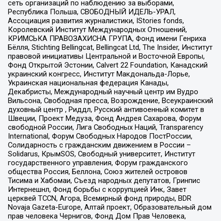
сеть организаций по наблюдению за выборами,
Республика Польша, СВОБОДНЫЙ ИДЕЛЬ-УРАЛ,
Ассоциация развития журналистики, IStories fonds,
Королевский Институт Международных Отношений,
КРИМСЬКА ПРАВОЗАХИСНА ГРУПА, Фонд имени Генриха
Бёлля, Stichting Bellingcat, Bellingcat Ltd, The Insider, Институт
правовой инициативы Центральной и Восточной Европы,
Фонд Открытой Эстонии, Calvert 22 Foundation, Канадский
украинский конгресс, Институт Макдональда-Лорье,
Украинская национальная федерация Канады,
Декабристы, Международный научный центр им Вудро
Вильсона, Свободная пресса, Возрождение, Всеукраинский
духовный центр , Риддл, Русский антивоенный комитет в
Швеции, Проект Медуза, Фонд Андрея Сахарова, Форум
свободной России, Лига Свободных Наций, Transparеncy
International, Форум Свободных Народов ПостРоссии,
Солидарность с гражданским движением в России –
Solidarus, КрымSOS, Свободный университет, Институт
государственного управления, Форум гражданского
общества Россия, Беллона, Союз жителей островов
Тисима и Хабомаи, Съезд народных депутатов, Гринпис
Интернешнл, Фонд борьбы с коррупцией Инк, Завет
церквей TCCN, Агора, Всемирный фонд природы, BDR
Novaja Gazeta-Europe, Алтай проект, Образовательный дом
прав человека Чернигов, Фонд Дом Прав Человека,