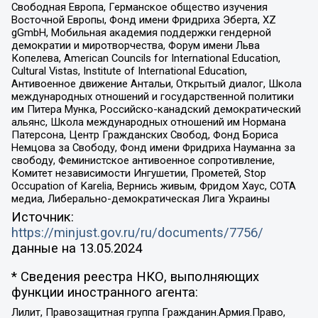
Свободная Европа, Германское общество изучения
Восточной Европы, Фонд имени Фридриха Эберта, XZ
gGmbH, Мобильная академия поддержки гендерной
демократии и миротворчества, Форум имени Льва
Копелева, American Councils for International Education,
Cultural Vistas, Institute of International Education,
Антивоенное движение Антальи, Открытый диалог, Школа
международных отношений и государственной политики
им Питера Мунка, Российско-канадский демократический
альянс, Школа международных отношений им Нормана
Патерсона, Центр Гражданских Свобод, Фонд Бориса
Немцова за Свободу, Фонд имени Фридриха Науманна за
свободу, Феминистское антивоенное сопротивление,
Комитет независимости Ингушетии, Прометей, Stop
Occupation of Karelia, Вернись живым, Фридом Хаус, СОТА
медиа, Либерально-демократическая Лига Украины
Источник:
https://minjust.gov.ru/ru/documents/7756/
данные на
13.05.2024
* Сведения реестра НКО, выполняющих
функции иностранного агента:
Лилит, Правозащитная группа Гражданин.Армия.Право,