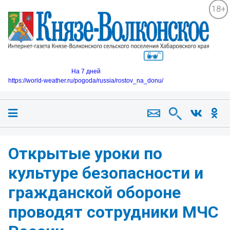
18+
На 7 дней
https://world-weather.ru/pogoda/russia/rostov_na_donu/
Открытые уроки по
культуре безопасности и
гражданской обороне
проводят сотрудники МЧС