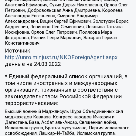
Анатолий Ефимович, Сухих Дарья Николаевна, Орлов Олег
Петрович, Добровольская Анна Дмитриевна, Королева
Александра Евгеньевна, Смирнов Владимир
Александрович, Вицин Сергей Ефимович, Золотухин Борис
Андреевич, Левинсон Лев Семенович, Локшина Татьяна
Иосифовна, Орлов Олег Петрович, Полякова Мара
Федоровна, Резник Генри Маркович, Захаров Герман
Константинович
Источник:
http://unro.minjust.ru/NKOForeignAgent.aspx
данные на
24.03.2022
* Единый федеральный список организаций, в
том числе иностранных и международных
организаций, признанных в соответствии с
законодательством Российской Федерации
террористическими:
Высший военный Маджлисуль Шура Объединенных сил
моджахедов Кавказа, Конгресс народов Ичкерии и
Дагестана, База, Асбат аль-Ансар, Священная война,
Исламская группа, Братья-мусульмане, Партия исламского
освобождения, Лашкар-И-Тайба, Исламская группа,