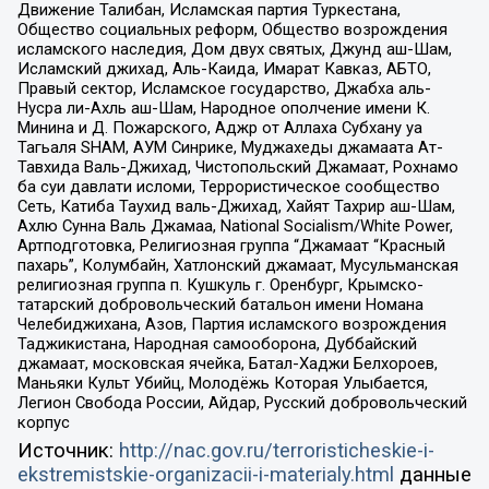
Движение Талибан, Исламская партия Туркестана,
Общество социальных реформ, Общество возрождения
исламского наследия, Дом двух святых, Джунд аш-Шам,
Исламский джихад, Аль-Каида, Имарат Кавказ, АБТО,
Правый сектор, Исламское государство, Джабха аль-
Нусра ли-Ахль аш-Шам, Народное ополчение имени К.
Минина и Д. Пожарского, Аджр от Аллаха Субхану уа
Тагьаля SHAM, АУМ Синрике, Муджахеды джамаата Ат-
Тавхида Валь-Джихад, Чистопольский Джамаат, Рохнамо
ба суи давлати исломи, Террористическое сообщество
Сеть, Катиба Таухид валь-Джихад, Хайят Тахрир аш-Шам,
Ахлю Сунна Валь Джамаа, National Socialism/White Power,
Артподготовка, Религиозная группа “Джамаат “Красный
пахарь”, Колумбайн, Хатлонский джамаат, Мусульманская
религиозная группа п. Кушкуль г. Оренбург, Крымско-
татарский добровольческий батальон имени Номана
Челебиджихана, Азов, Партия исламского возрождения
Таджикистана, Народная самооборона, Дуббайский
джамаат, московская ячейка, Батал-Хаджи Белхороев,
Маньяки Культ Убийц, Молодёжь Которая Улыбается,
Легион Свобода России, Айдар, Русский добровольческий
корпус
Источник:
http://nac.gov.ru/terroristicheskie-i-
ekstremistskie-organizacii-i-materialy.html
данные