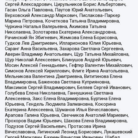
Сергей Алексадрович, Цирульников Борис Альбертович,
Гасан Ольга Павловна, Паутов Юрий Анатольевич,
Верховский Александр Маркович, Пислакова-Паркер
Марина Петровна, Кочеткова Татьяна Владимировна,
Чуркина Наталья Валерьевна, Акимова Татьяна
Николаевна, Золотарева Екатерина Александровна,
Рачинский Ян Збигневич, Жемкова Елена Борисовна,
Гудков Лев Дмитриевич, Илларионова Юлия Юрьевна,
Саранг Анна Васильевна, Захарова Светлана Сергеевна,
Аверин Владимир Анатольевич, Щур Татьяна Михайловна,
Щур Николай Алексеевич, Блинушов Андрей Юрьевич,
Мосин Алексей Геннадьевич, Гефтер Валентин Михайлович,
Симонов Алексей Кириллович, Флиге Ирина Анатольевна,
Мельникова Валентина Дмитриевна, Вититинова Елена
Владимировна, Баженова Светлана Куприяновна,
Максимов Сергей Владимирович, Беляев Сергей Иванович,
Голубева Елена Николаевна, Ганнушкина Светлана
Алексеевна, Закс Елена Владимировна, Буртина Елена
Юрьевна, Гендель Людмила Залмановна, Кокорина
Екатерина Алексеевна, Шуманов Илья Вячеславович,
Арапова Галина Юрьевна, Свечников Анатолий Мариевич,
Прохоров Вадим Юрьевич, Шахова Елена Владимировна,
Подузов Сергей Васильевич, Протасова Ирина
Вячеславовна, Литинский Леонид Борисович, Лукашевский
Сергей Маркович, Бахмин Вячеслав Иванович, Шабад